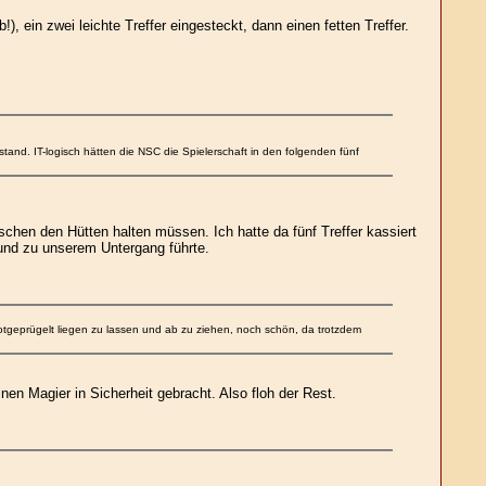
, ein zwei leichte Treffer eingesteckt, dann einen fetten Treffer.
tand. IT-logisch hätten die NSC die Spielerschaft in den folgenden fünf
schen den Hütten halten müssen. Ich hatte da fünf Treffer kassiert
e und zu unserem Untergang führte.
totgeprügelt liegen zu lassen und ab zu ziehen, noch schön, da trotzdem
en Magier in Sicherheit gebracht. Also floh der Rest.