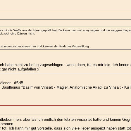
 mir die Waffe aus der Hand geprellt hat. Da kann man mal sorry sagen und die weggeschlagene
ckt sich eine Dämon nicht.
d er war sicher etwas hart und kam mit der Kraft der Verzweiflung.
 ich habe nicht zu heftig zugeschlagen - wenn doch, tut es mir leid. Ich kenn
gar nicht aufgefallen :(
öldner - dSdB
ltis Basilhorius "Basil" von Vinsalt - Magier, Anatomische Akad. zu Vinsalt 
itbekommen, aber als ich endlich den letzten verarztet hatte und keinen Gegne
kkommen.
. Ich kann mir gut vorstelle, dass sich viele lieber ausgeixt haben statt to