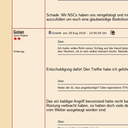
Schade. Wir NSCs haben uns reingehängt und mit
auszufüllen um euch eine glaubwürdige Bedrohung
Golan
Erstellt am: 29 Aug 2016 : 14:56:29 Uhr
Junior Mitglied
Zitat:
Ich habe volles Rohr einen Schlag auf die Hand beko
den Heshtot, ob er sich selber danach bückt. Natürli
53 Beiträge
Entschuldigung dafür! Den Treffer habe ich geführ
Zitat:
Hatte die SL das angekündigt? Oder irgendeine IT-
Das ein baldiger Angriff bevorstand hatte recht 
Rüstung verbracht haben, so hatten doch viele de
vom Wetter ausgelaugt worden sind.
Zitat: