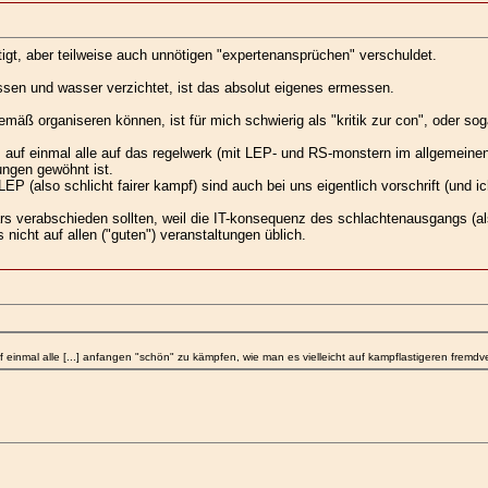
htigt, aber teilweise auch unnötigen "expertenansprüchen" verschuldet.
en und wasser verzichtet, ist das absolut eigenes ermessen.
emäß organiseren können, ist für mich schwierig als "kritik zur con", oder sog
auf einmal alle auf das regelwerk (mit LEP- und RS-monstern im allgemeine
ungen gewöhnt ist.
LEP (also schlicht fairer kampf) sind auch bei uns eigentlich vorschrift (und 
rs verabschieden sollten, weil die IT-konsequenz des schlachtenausgangs (als
nicht auf allen ("guten") veranstaltungen üblich.
inmal alle [...] anfangen "schön" zu kämpfen, wie man es vielleicht auf kampflastigeren fremdv