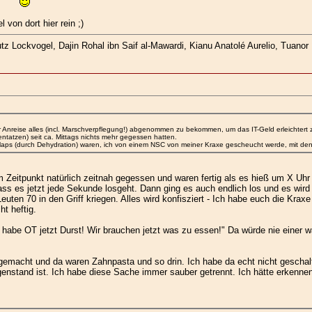
 von dort hier rein ;)
z Lockvogel, Dajin Rohal ibn Saif al-Mawardi, Kianu Anatolé Aurelio, Tuanor K
r Anreise alles (incl. Marschverpflegung!) abgenommen zu bekommen, um das IT-Geld erleichtert
tatzen) seit ca. Mittags nichts mehr gegessen hatten.
aps (durch Dehydration) waren, ich von einem NSC von meiner Kraxe gescheucht werde, mit den Wo
 Zeitpunkt natürlich zeitnah gegessen und waren fertig als es hieß um X Uhr 
s es jetzt jede Sekunde losgeht. Dann ging es auch endlich los und es wird a
 Leuten 70 in den Griff kriegen. Alles wird konfisziert - Ich habe euch die K
ht heftig.
 habe OT jetzt Durst! Wir brauchen jetzt was zu essen!" Da würde nie einer w
emacht und da waren Zahnpasta und so drin. Ich habe da echt nicht geschaltet, 
enstand ist. Ich habe diese Sache immer sauber getrennt. Ich hätte erkennen