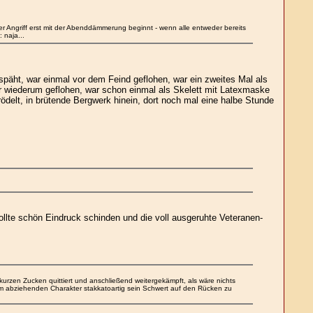
er Angriff erst mit der Abenddämmerung beginnt - wenn alle entweder bereits
 naja...
äht, war einmal vor dem Feind geflohen, war ein zweites Mal als
ar wiederum geflohen, war schon einmal als Skelett mit Latexmaske
ödelt, in brütende Bergwerk hinein, dort noch mal eine halbe Stunde
ollte schön Eindruck schinden und die voll ausgeruhte Veteranen-
urzen Zucken quittiert und anschließend weitergekämpft, als wäre nichts
em abziehenden Charakter stakkatoartig sein Schwert auf den Rücken zu