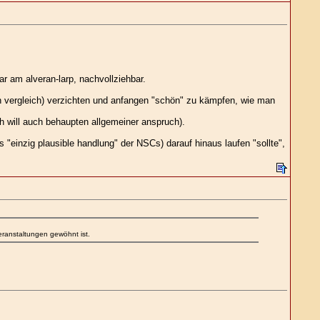
ar am alveran-larp, nachvollziehbar.
n vergleich) verzichten und anfangen "schön" zu kämpfen, wie man
ich will auch behaupten allgemeiner anspruch).
 "einzig plausible handlung" der NSCs) darauf hinaus laufen "sollte",
eranstaltungen gewöhnt ist.