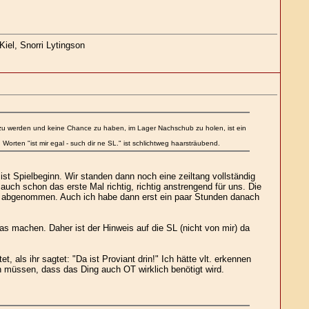
iel, Snorri Lytingson
 zu werden und keine Chance zu haben, im Lager Nachschub zu holen, ist ein
rten "ist mir egal - such dir ne SL." ist schlichtweg haarsträubend.
ist Spielbeginn. Wir standen dann noch eine zeiltang vollständig
uch schon das erste Mal richtig, richtig anstrengend für uns. Die
raxe abgenommen. Auch ich habe dann erst ein paar Stunden danach
as machen. Daher ist der Hinweis auf die SL (nicht von mir) da
als ihr sagtet: "Da ist Proviant drin!" Ich hätte vlt. erkennen
 müssen, dass das Ding auch OT wirklich benötigt wird.