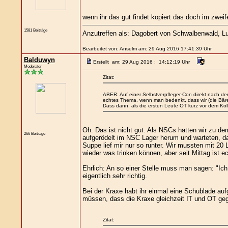
wenn ihr das gut findet kopiert das doch im zweifel
1581 Beiträge
Anzutreffen als: Dagobert von Schwalbenwald, Lut
Bearbeitet von: Anselm am: 29 Aug 2016 17:41:39 Uhr
Balduwyn
Erstellt am: 29 Aug 2016 : 14:12:19 Uhr
Moderator
Zitat:
ABER: Auf einer Selbstverpfleger-Con direkt nach de
echtes Thema, wenn man bedenkt, dass wir (die Bären
Dass dann, als die ersten Leute OT kurz vor dem Koll
Oh. Das ist nicht gut. Als NSCs hatten wir zu dem
266 Beiträge
aufgerödelt im NSC Lager herum und warteten, das
Suppe lief mir nur so runter. Wir mussten mit 20
wieder was trinken können, aber seit Mittag ist ec
Ehrlich: An so einer Stelle muss man sagen: "Ich
eigentlich sehr richtig.
Bei der Kraxe habt ihr einmal eine Schublade aufg
müssen, dass die Kraxe gleichzeit IT und OT geg
Zitat: