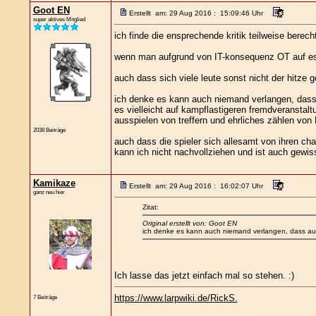
Goot EN
Erstellt am: 29 Aug 2016 : 15:09:46 Uhr
super aktives Mitglied
ich finde die ensprechende kritik teilweise berec
wenn man aufgrund von IT-konsequenz OT auf ess
auch dass sich viele leute sonst nicht der hitze g
ich denke es kann auch niemand verlangen, dass 
es vielleicht auf kampflastigeren fremdveranstalt
ausspielen von treffern und ehrliches zählen von 
2038 Beiträge
auch dass die spieler sich allesamt von ihren cha
kann ich nicht nachvollziehen und ist auch gewiss 
Kamikaze
Erstellt am: 29 Aug 2016 : 16:02:07 Uhr
ganz neu hier
Zitat:
Original erstellt von: Goot EN
ich denke es kann auch niemand verlangen, dass auf e
Ich lasse das jetzt einfach mal so stehen. :)
https://www.larpwiki.de/RickS.
7 Beiträge