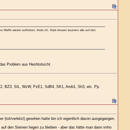
 Waffe wieder aufheben, finde ich. Statt dessen lauerten alle auf den
e das Problem aus Heshtotsicht.
- KuT2, BZ3, SIL, WzW, PzE1, SdB4, SK1, Amb1, Sh3, etc. Pp.
r (tot/verletzt) gesehen hatte bin ich eigentlich davon ausgegangen,
t auf den Steinen liegen zu bleiben - aber das hätte man dann imho