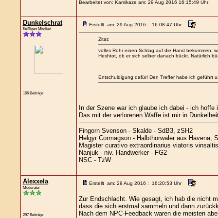
Bearbeitet von: Kamikaze am: 29 Aug 2016 16:15:49 Uhr
Dunkelschrat
Erstellt am: 29 Aug 2016 : 16:08:47 Uhr
fleißiges Mitglied
Zitat:
volles Rohr einen Schlag auf die Hand bekommen, was
Heshtot, ob er sich selber danach bückt. Natürlich bü
Entschuldigung dafür! Den Treffer habe ich geführt un
166 Beiträge
In der Szene war ich glaube ich dabei - ich hoffe
Das mit der verlorenen Waffe ist mir in Dunkelheit 
Fingorn Svenson - Skalde - SdB3, zSH2
Helgyr Cormagson - Halbthorwaler aus Havena, S
Magister curativo extraordinarius viatoris vinsa
Nanjuk - niv. Handwerker - FG2
NSC - TzW
Alexxela
Erstellt am: 29 Aug 2016 : 16:20:53 Uhr
Moderator
Zur Endschlacht. Wie gesagt, ich hab die nicht m
dass die sich erstmal sammeln und dann zurüc
Nach dem NPC-Feedback waren die meisten aber tot
297 Beiträge