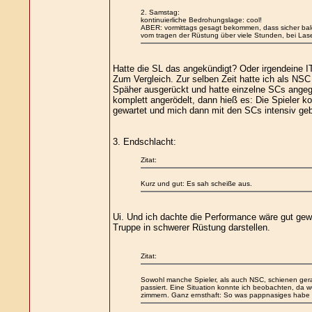
2. Samstag:
kontinuierliche Bedrohungslage: cool!
ABER: vormittags gesagt bekommen, dass sicher bald e
vom tragen der Rüstung über viele Stunden, bei Laser
Hatte die SL das angekündigt? Oder irgendeine I
Zum Vergleich. Zur selben Zeit hatte ich als N
Späher ausgerückt und hatte einzelne SCs angege
komplett angerödelt, dann hieß es: Die Spieler k
gewartet und mich dann mit den SCs intensiv geba
3. Endschlacht:
Zitat:
Kurz und gut: Es sah scheiße aus.
Ui. Und ich dachte die Performance wäre gut gewe
Truppe in schwerer Rüstung darstellen.
Zitat:
Sowohl manche Spieler, als auch NSC, schienen gerad
passiert. Eine Situation konnte ich beobachten, da
zimmern. Ganz ernsthaft: So was pappnasiges habe i