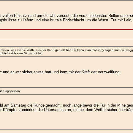
 vollen Einsatz rund um die Uhr versucht die verschiedensten Rollen unter 
skulisse zu liefern und eine brutale Endschlacht um die Wurst. Tut mir Leid
mmen, was mir die Waffe aus der Hand geprellt hat. Da kann man mal sorry sagen und die wegge
ch bückt sich eine Dämon nicht.
t und er war sicher etwas hart und kam mit der Kraft der Verzweiflung.
Führungsperson.
bald am Samstag die Runde gemacht, noch lange bevor die Tür in der Mine geöf
r Kämpfer zumindest die Untersachen an, die bei dem Wetter sicher unerträgli