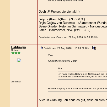
Muss ja nicht quietschbunt sein
Doch :P Preiset die vielfalt! ;)
Saljin - (Kampf-)Koch (ZG 2 & 3 )
Dajin Goljew von Duderow - kÃ¤mpfender Wundar
Seine Gnaden Retorian Grimmwald - Nandusgeweih
Lares - Baumeister, NSC (PzE 1 & 2)
Bearbeitet von: Golan am: 29 Aug 2016 14:59:43 Uhr
Balduwyn
Erstellt am: 29 Aug 2016 : 15:03:02 Uhr
Moderator
Zitat:
Original erstellt von: Golan
Zitat:
Ich habe volles Rohr einen Schlag auf die 
lauerten alle auf den Heshtot, ob er sich se
266 Beiträge
Entschuldigung dafür! Den Treffer habe ich geführt un
Alles in Ordnung. Ich finde es gut, dass du dich 