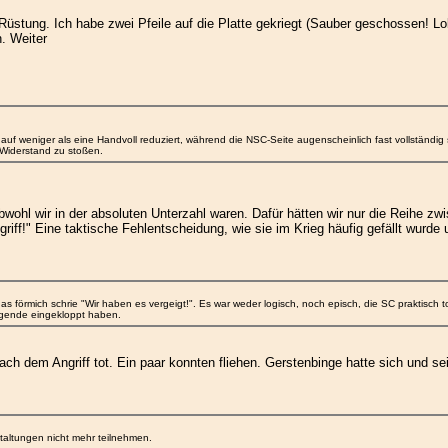
üstung. Ich habe zwei Pfeile auf die Platte gekriegt (Sauber geschossen! Lob!)
. Weiter
uf weniger als eine Handvoll reduziert, während die NSC-Seite augenscheinlich fast vollständig s
Widerstand zu stoßen.
wohl wir in der absoluten Unterzahl waren. Dafür hätten wir nur die Reihe zwi
griff!" Eine taktische Fehlentscheidung, wie sie im Krieg häufig gefällt wurd
s förmich schrie "Wir haben es vergeigt!". Es war weder logisch, noch episch, die SC praktisch 
egende eingekloppt haben.
h dem Angriff tot. Ein paar konnten fliehen. Gerstenbinge hatte sich und sein
taltungen nicht mehr teilnehmen.