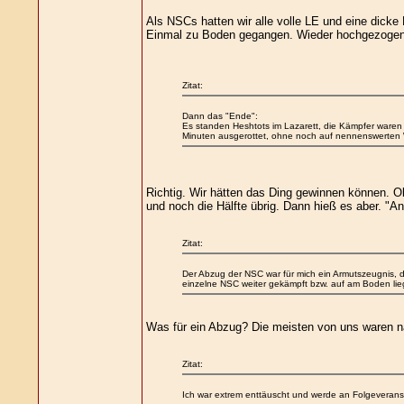
Als NSCs hatten wir alle volle LE und eine dicke R
Einmal zu Boden gegangen. Wieder hochgezogen
Zitat:
Dann das "Ende":
Es standen Heshtots im Lazarett, die Kämpfer waren a
Minuten ausgerottet, ohne noch auf nennenswerten 
Richtig. Wir hätten das Ding gewinnen können. Ob
und noch die Hälfte übrig. Dann hieß es aber. "An
Zitat:
Der Abzug der NSC war für mich ein Armutszeugnis, da
einzelne NSC weiter gekämpft bzw. auf am Boden li
Was für ein Abzug? Die meisten von uns waren nac
Zitat:
Ich war extrem enttäuscht und werde an Folgeverans