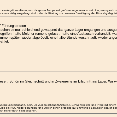
in Angriff stattfindet, und die ganze Truppe voll gerüstet angetreten zu sein hat, wenngleich d
sonne völlig ausgelaugt sind, oder die Rüstung zur besseren Bewältigung der Hitze abgelegt ist:
T-Führungsperson.
SC schon einmal schleichend gewappnet das ganze Lager umgangen und ausgesp
griffen, hatte Melcher rennend gefasst, hatte eine Austausch verhandelt, w
ommen später, wieder abgerödelt, eine halbe Stunde verschnauft, wieder anger
ttlet.
sen. Schön im Gleichschritt und in Zweierreihe im Eilschritt ins Lager. Wir w
ezu unbesiegbar zu sein. Da wurden schöne(!) Axthiebe, Schwertstreiche und Pfeile mit einem k
 wurde ein NSC nieder gerungen, und wirklich schön erdolcht, nur um wenige Sekunden später, d
ch bisher noch nicht gesehen.