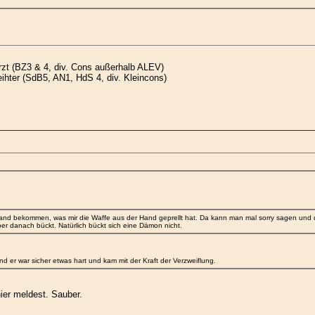
zt (BZ3 & 4, div. Cons außerhalb ALEV)
ter (SdB5, AN1, HdS 4, div. Kleincons)
Hand bekommen, was mir die Waffe aus der Hand geprellt hat. Da kann man mal sorry sagen und 
lber danach bückt. Natürlich bückt sich eine Dämon nicht.
d er war sicher etwas hart und kam mit der Kraft der Verzweiflung.
hier meldest. Sauber.