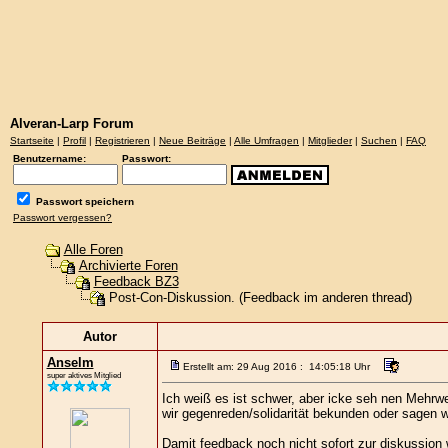
Alveran-Larp Forum
Startseite
|
Profil
|
Registrieren
|
Neue Beiträge
|
Alle Umfragen
|
Mitglieder
|
Suchen
|
FAQ
Benutzername:
Passwort:
Passwort speichern
Passwort vergessen?
Alle Foren
Archivierte Foren
Feedback BZ3
Post-Con-Diskussion. (Feedback im anderen thread)
Autor
Anselm
Erstellt am: 29 Aug 2016 : 14:05:18 Uhr
super aktives Mitglied
Ich weiß es ist schwer, aber icke seh nen Mehrwe
wir gegenreden/solidarität bekunden oder sagen 
Damit feedback noch nicht sofort zur diskussion