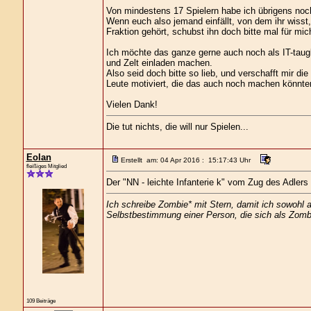
Von mindestens 17 Spielern habe ich übrigens noch 
Wenn euch also jemand einfällt, von dem ihr wisst,
Fraktion gehört, schubst ihn doch bitte mal für mic
Ich möchte das ganze gerne auch noch als IT-taug
und Zelt einladen machen.
Also seid doch bitte so lieb, und verschafft mir di
Leute motiviert, die das auch noch machen könnten
Vielen Dank!
Die tut nichts, die will nur Spielen...
Eolan
Erstellt am: 04 Apr 2016 : 15:17:43 Uhr
fleißiges Mitglied
Der "NN - leichte Infanterie k" vom Zug des Adlers
Ich schreibe Zombie* mit Stern, damit ich sowohl 
Selbstbestimmung einer Person, die sich als Zombi
109 Beiträge