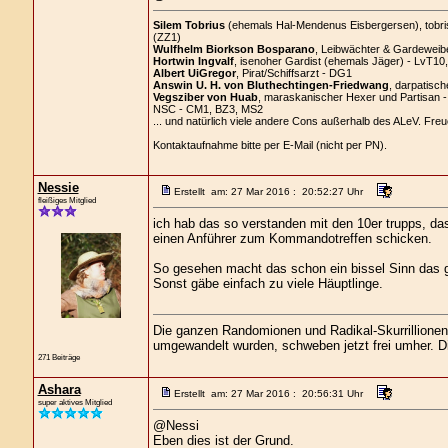
Silem Tobrius
(ehemals Hal-Mendenus Eisbergersen), tobrisc
(ZZ1)
Wulfhelm Biorkson Bosparano
, Leibwächter & Gardeweibe
Hortwin Ingvalf
, isenoher Gardist (ehemals Jäger) - LvT10
Albert UiGregor
, Pirat/Schiffsarzt - DG1
Answin U. H. von Bluthechtingen-Friedwang
, darpatisch
Vegsziber von Huab
, maraskanischer Hexer und Partisan 
NSC - CM1, BZ3, MS2
... und natürlich viele andere Cons außerhalb des ALeV. Freu
Kontaktaufnahme bitte per E-Mail (nicht per PN).
Nessie
Erstellt am: 27 Mar 2016 : 20:52:27 Uhr
fleißiges Mitglied
ich hab das so verstanden mit den 10er trupps, d
einen Anführer zum Kommandotreffen schicken.
So gesehen macht das schon ein bissel Sinn das 
Sonst gäbe einfach zu viele Häuptlinge.
Die ganzen Randomionen und Radikal-Skurrillionen, 
umgewandelt wurden, schweben jetzt frei umher. Die
271 Beiträge
Ashara
Erstellt am: 27 Mar 2016 : 20:56:31 Uhr
super aktives Mitglied
@Nessi
Eben dies ist der Grund.