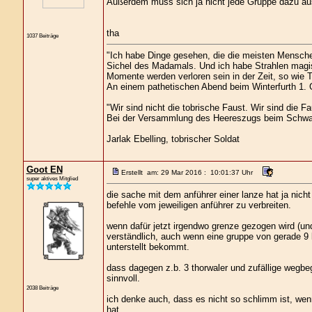
Außerdem muss sich ja nicht jede Gruppe dazu aus
tha
1037 Beiträge
"Ich habe Dinge gesehen, die die meisten Mensche
Sichel des Madamals. Und ich habe Strahlen magis
Momente werden verloren sein in der Zeit, so wie 
An einem pathetischen Abend beim Winterfurth 1. G
"Wir sind nicht die tobrische Faust. Wir sind die Fa
Bei der Versammlung des Heereszugs beim Schwa
Jarlak Ebelling, tobrischer Soldat
Goot EN
Erstellt am: 29 Mar 2016 : 10:01:37 Uhr
super aktives Mitglied
die sache mit dem anführer einer lanze hat ja nich
befehle vom jeweiligen anführer zu verbreiten.
wenn dafür jetzt irgendwo grenze gezogen wird (und 
verständlich, auch wenn eine gruppe von gerade 9 
unterstellt bekommt.
dass dagegen z.b. 3 thorwaler und zufällige wegbeg
sinnvoll.
2038 Beiträge
ich denke auch, dass es nicht so schlimm ist, wen
hat.