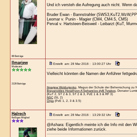
Und ich versteh die Aufregung auch nicht. Wenn d
Bruder Ewan - Bannstrahler (SWS3,KuT2,WzW,PP
Leomar v. Punin - Magier (CM4, CM4.5, CM5)
Perval v. Hartsteen-Beisweil - Leibarzt (KuT, Murm
88 Beiträge
Ilmarjew
Erstellt am: 28 Mar 2016 : 13:00:27 Uhr
Moderator
Vielleicht könnten die Namen der Anführer fettgedr
2128 Beiträge
Ilmarjew Woldurjenko
, Magus der Schule der Beherrschung zu Ne
Brayanokles Horathyon A'Sphareïos dylli Tyrakos
, Donator Lumi
(KuT 2, ST 2 & 3, ST 2 & 3, PzE 1 & 3 & RF 3)
NSC
(SL 2)
Orga
(PzE 1, 2, 3 & 3.5)
Halrech
Erstellt am: 28 Mar 2016 : 13:29:32 Uhr
fleißiges Mitglied
@Ashara: Eigentlich meinte ich die Info mit den Wi
ziehe beide Informationen zurück.