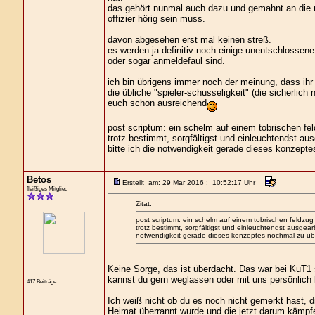
das gehört nunmal auch dazu und gemahnt an die re
offizier hörig sein muss.
davon abgesehen erst mal keinen streß.
es werden ja definitiv noch einige unentschlossene
oder sogar anmeldefaul sind.
ich bin übrigens immer noch der meinung, dass ihr r
die übliche "spieler-schusseligkeit" (die sicherlic
euch schon ausreichend
post scriptum: ein schelm auf einem tobrischen fel
trotz bestimmt, sorgfältigst und einleuchtendst au
bitte ich die notwendigkeit gerade dieses konzept
Betos
Erstellt am: 29 Mar 2016 : 10:52:17 Uhr
fleißiges Mitglied
Zitat:
post scriptum: ein schelm auf einem tobrischen feldzug 
trotz bestimmt, sorgfältigst und einleuchtendst ausgear
notwendigkeit gerade dieses konzeptes nochmal zu ü
Keine Sorge, das ist überdacht. Das war bei KuT
kannst du gern weglassen oder mit uns persönlich k
417 Beiträge
Ich weiß nicht ob du es noch nicht gemerkt hast, d
Heimat überrannt wurde und die jetzt darum kämpfen.