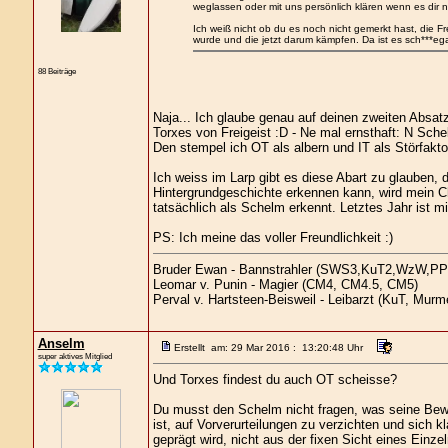
weglassen oder mit uns persönlich klären wenn es dir n
Ich weiß nicht ob du es noch nicht gemerkt hast, die 
wurde und die jetzt darum kämpfen. Da ist es sch***egal 
88 Beiträge
Naja... Ich glaube genau auf deinen zweiten Absa
Torxes von Freigeist :D - Ne mal ernsthaft: N Sch
Den stempel ich OT als albern und IT als Störfakto
Ich weiss im Larp gibt es diese Abart zu glauben, 
Hintergrundgeschichte erkennen kann, wird mein Ch
tatsächlich als Schelm erkennt. Letztes Jahr ist mi
PS: Ich meine das voller Freundlichkeit :)
Bruder Ewan - Bannstrahler (SWS3,KuT2,WzW,PP
Leomar v. Punin - Magier (CM4, CM4.5, CM5)
Perval v. Hartsteen-Beisweil - Leibarzt (KuT, Murm
Anselm
Erstellt am: 29 Mar 2016 : 13:20:48 Uhr
super aktives Mitglied
Und Torxes findest du auch OT scheisse?
Du musst den Schelm nicht fragen, was seine Beweg
ist, auf Vorverurteilungen zu verzichten und sich 
geprägt wird, nicht aus der fixen Sicht eines Einze