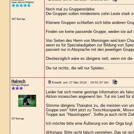
super aktives Mitglied
Noch mal zu Gruppenstärke:
Die Gruppen sollen mindestens zehn Leute stark s
1627 Beiträge
Kleinere Gruppen schließen sich bitte anderen Gru
Finden sie keine passende Gruppe, weden sie auf d
Von Seiten des Herrn von Mersingen wird kein Chara
wenn es für Spezialaufgaben zur Bildung von Spez
passiert nur in Absprache mit den jeweiligen Grupp
Diesbezüglich wäre es übrigens nett, wenn mir die 
Die tut nichts, die will nur Spielen...
Halrech
Erstellt am: 27 Mar 2016 : 19:52:37 Uhr
fleißiges Mitglied
Leider hat sich meine gestrige Information als fals
Aktion inzwischen angenervt bin. Tut mir Leid für 
Stimme übrigens Thanatos zu, die meisten von uns
Gruppe sein" führt jetzt zu Torschlusspanik, Missv
Truppe aus "Haustruppen". Sollte ja auch nicht Ziel
337 Beiträge
Ich möchte bitte eine Äußerung von der Orga bzgl. 
@Ashara: Bitte nicht falsch verstehen. Das ist nic