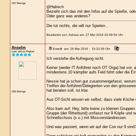
1627 Beiträge
@Halrech
Bezieht sich das mit den Infos auf die Spieße, ode
Oder ganz was anderes?
Die tut nichts, die will nur Spielen...
Bearbeitet von: Ashara am: 27 Mar 2016 20:59:54 Uhr
Anselm
Erstellt am: 28 Mar 2016 : 10:22:59 Uhr
super aktives Mitglied
Ich verstehe die Aufregung nicht.
Keiner (weder IT Anführer noch OT Orga) hat vor, 
mindestens 10 kämpfer aufs Feld führt oder die Ei
Nessie hat ja schon gut zusammengefasst, worum es
Treffen der Anführer/Delegierten von den grössere
hat beraten soll, ist klar.
1581 Beiträge
Aus OT-Sicht wissen wir selbst, dass viele Köche d
Also kam auf: Hey, bitte keine zu kleinen Gruppen. 
Gruppe (der Ritterbund) umfasst nur 9 Köpfe und 
Schnellschuss (s.o.) mit Missverständnissen.
Und was passiert, wenn wir auf der Con nur 9 sind
Dann schicken wir halt niemanden zu den Kommando