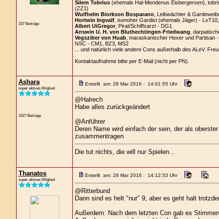
Silem Tobrius
(ehemals Hal-Mendenus Eisbergersen), tobrisc
(ZZ1)
Wulfhelm Biorkson Bosparano
, Leibwächter & Gardeweibe
Hortwin Ingvalf
, isenoher Gardist (ehemals Jäger) - LvT10
337 Beiträge
Albert UiGregor
, Pirat/Schiffsarzt - DG1
Answin U. H. von Bluthechtingen-Friedwang
, darpatisch
Vegsziber von Huab
, maraskanischer Hexer und Partisan 
NSC - CM1, BZ3, MS2
... und natürlich viele andere Cons außerhalb des ALeV. Freu
Kontaktaufnahme bitte per E-Mail (nicht per PN).
Ashara
Erstellt am: 28 Mar 2016 : 14:01:55 Uhr
super aktives Mitglied
@Halrech
Habe alles zurückgeändert
1627 Beiträge
@Anführer
Deren Name wird einfach der sein, der als oberster
zusammentragen
Die tut nichts, die will nur Spielen...
Thanatos
Erstellt am: 28 Mar 2016 : 14:12:53 Uhr
super aktives Mitglied
@Ritterbund
Dann sind es helt "nur" 9, aber es geht halt trotz
Außerdem: Nach dem letzten Con gab es Stimmen, d