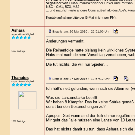
Vegsziber von Huab
, maraskanischer Hexer und Partisan 
NSC - CM1, BZ3, MS2
... und natürlich viele andere Cons außerhalb des ALeV. Freu
Kontaktaufnahme bitte per E-Mail (nicht per PN).
Ashara
Erstellt am: 26 Mar 2016 : 22:51:00 Uhr
super aktives Mitglied
Änderungen vermerkt.
Die Reihenfolge hatte bislang kein wirkliches Syste
1627 Beiträge
Habs mal nach deinem Vorschlag verschoben, wobei
Die tut nichts, die will nur Spielen...
Thanatos
Erstellt am: 27 Mar 2016 : 13:57:12 Uhr
super aktives Mitglied
Ich hätt's nett gefunden, wenn sich die Albernier
Was die Lanzenstärke betrifft:
Wir haben 8 Kämpfer. Das ist keine Stärke gemäß mi
sonst bei den Besprechungen zu?
Apropos: Seit wann sind die Teilnehmer reguläre 
Mir geht das "alle müssen eine Lanze von 10 Leut
1037 Beiträge
Das hat nichts damit zu tun, dass Ashara sich die 