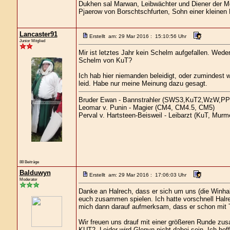
Dukhen sal Marwan, Leibwächter und Diener der Mo
Pjaerow von Borschtschfurten, Sohn einer kleinen 
Lancaster91
Erstellt am: 29 Mar 2016 : 15:10:56 Uhr
Junior Mitglied
Mir ist letztes Jahr kein Schelm aufgefallen. Weder
Schelm von KuT?
Ich hab hier niemanden beleidigt, oder zumindest w
leid. Habe nur meine Meinung dazu gesagt.
Bruder Ewan - Bannstrahler (SWS3,KuT2,WzW,PP
Leomar v. Punin - Magier (CM4, CM4.5, CM5)
Perval v. Hartsteen-Beisweil - Leibarzt (KuT, Murm
88 Beiträge
Balduwyn
Erstellt am: 29 Mar 2016 : 17:06:03 Uhr
Moderator
Danke an Halrech, dass er sich um uns (die Winha
euch zusammen spielen. Ich hatte vorschnell Halr
mich dann darauf aufmerksam, dass er schon mit T
Wir freuen uns drauf mit einer größeren Runde zus
KUT2. Leider wird Glenyn nicht dabei sein. Ich hof