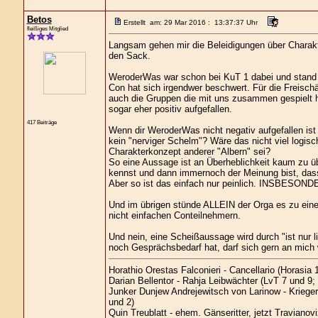
Betos
Erstellt am: 29 Mar 2016 : 13:37:37 Uhr
fleißiges Mitglied
Langsam gehen mir die Beleidigungen über Charak
den Sack.
WeroderWas war schon bei KuT 1 dabei und stand a
Con hat sich irgendwer beschwert. Für die Freischär
auch die Gruppen die mit uns zusammen gespielt h
sogar eher positiv aufgefallen.
417 Beiträge
Wenn dir WeroderWas nicht negativ aufgefallen ist
kein "nerviger Schelm"? Wäre das nicht viel logis
Charakterkonzept anderer "Albern" sei?
So eine Aussage ist an Überheblichkeit kaum zu 
kennst und dann immernoch der Meinung bist, dass 
Aber so ist das einfach nur peinlich. INSBESONDE
Und im übrigen stünde ALLEIN der Orga es zu ein
nicht einfachen Conteilnehmern.
Und nein, eine Scheißaussage wird durch "ist nur 
noch Gesprächsbedarf hat, darf sich gern an mic
Horathio Orestas Falconieri - Cancellario (Horasia 1
Darian Bellentor - Rahja Leibwächter (LvT 7 und 9;
Junker Dunjew Andrejewitsch von Larinow - Kriege
und 2)
Quin Treublatt - ehem. Gänseritter, jetzt Traviano