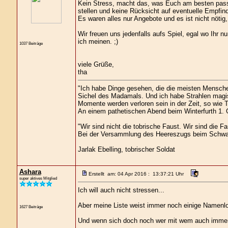
Kein Stress, macht das, was Euch am besten passt.
stellen und keine Rücksicht auf eventuelle Empfind
Es waren alles nur Angebote und es ist nicht nötig,
Wir freuen uns jedenfalls aufs Spiel, egal wo Ihr n
ich meinen. ;)
1037 Beiträge
viele Grüße,
tha
"Ich habe Dinge gesehen, die die meisten Mensche
Sichel des Madamals. Und ich habe Strahlen magis
Momente werden verloren sein in der Zeit, so wie 
An einem pathetischen Abend beim Winterfurth 1. G
"Wir sind nicht die tobrische Faust. Wir sind die Fa
Bei der Versammlung des Heereszugs beim Schwa
Jarlak Ebelling, tobrischer Soldat
Ashara
Erstellt am: 04 Apr 2016 : 13:37:21 Uhr
super aktives Mitglied
Ich will auch nicht stressen...
Aber meine Liste weist immer noch einige Namenlos
1627 Beiträge
Und wenn sich doch noch wer mit wem auch immer 