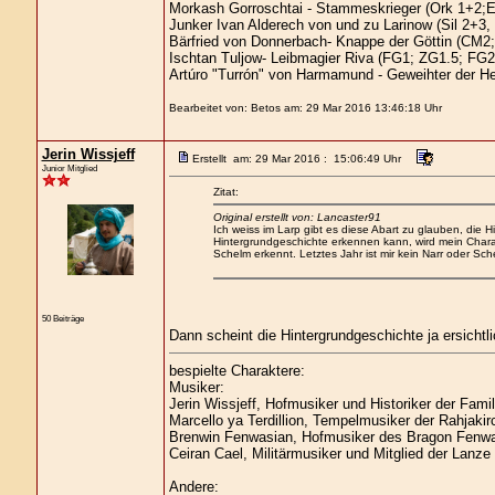
Morkash Gorroschtai - Stammeskrieger (Ork 1+2;E
Junker Ivan Alderech von und zu Larinow (Sil 2+3
Bärfried von Donnerbach- Knappe der Göttin (CM2;
Ischtan Tuljow- Leibmagier Riva (FG1; ZG1.5; FG2
Artúro "Turrón" von Harmamund - Geweihter der H
Bearbeitet von: Betos am: 29 Mar 2016 13:46:18 Uhr
Jerin Wissjeff
Erstellt am: 29 Mar 2016 : 15:06:49 Uhr
Junior Mitglied
Zitat:
Original erstellt von: Lancaster91
Ich weiss im Larp gibt es diese Abart zu glauben, die H
Hintergrundgeschichte erkennen kann, wird mein Charakt
Schelm erkennt. Letztes Jahr ist mir kein Narr oder Sch
50 Beiträge
Dann scheint die Hintergrundgeschichte ja ersicht
bespielte Charaktere:
Musiker:
Jerin Wissjeff, Hofmusiker und Historiker der Famil
Marcello ya Terdillion, Tempelmusiker der Rahjakir
Brenwin Fenwasian, Hofmusiker des Bragon Fenwa
Ceiran Cael, Militärmusiker und Mitglied der Lanze 
Andere: