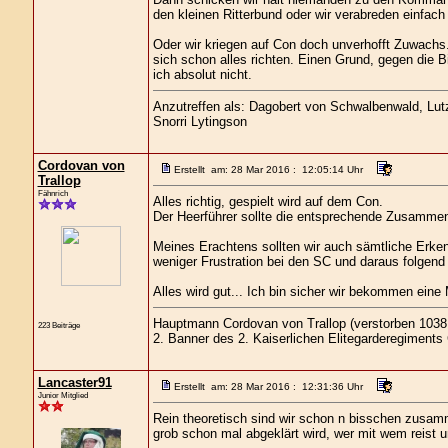
den kleinen Ritterbund oder wir verabreden einfa
Oder wir kriegen auf Con doch unverhofft Zuwachs.
sich schon alles richten. Einen Grund, gegen die B
ich absolut nicht.
Anzutreffen als: Dagobert von Schwalbenwald, Lutz 
Snorri Lytingson
Cordovan von
Erstellt am: 28 Mar 2016 : 12:05:14 Uhr
Trallop
Fähnrich
Alles richtig, gespielt wird auf dem Con.
Der Heerführer sollte die entsprechende Zusammenl
Meines Erachtens sollten wir auch sämtliche Erke
weniger Frustration bei den SC und daraus folgen
Alles wird gut... Ich bin sicher wir bekommen ein
Hauptmann Cordovan von Trallop (verstorben 1038 
223 Beiträge
2. Banner des 2. Kaiserlichen Elitegarderegiments
Lancaster91
Erstellt am: 28 Mar 2016 : 12:31:36 Uhr
Junior Mitglied
Rein theoretisch sind wir schon n bisschen zusam
grob schon mal abgeklärt wird, wer mit wem reis