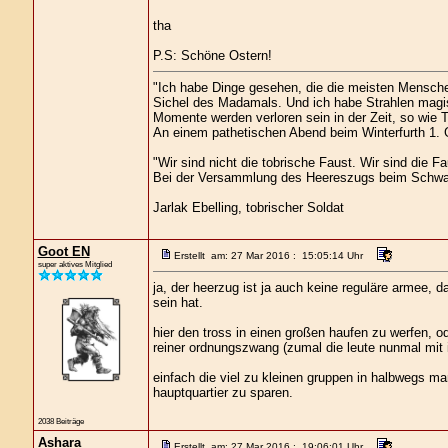
tha
P.S: Schöne Ostern!
"Ich habe Dinge gesehen, die die meisten Mensche
Sichel des Madamals. Und ich habe Strahlen magis
Momente werden verloren sein in der Zeit, so wie 
An einem pathetischen Abend beim Winterfurth 1. G
"Wir sind nicht die tobrische Faust. Wir sind die Fa
Bei der Versammlung des Heereszugs beim Schwa
Jarlak Ebelling, tobrischer Soldat
Goot EN
Erstellt am: 27 Mar 2016 : 15:05:14 Uhr
super aktives Mitglied
ja, der heerzug ist ja auch keine reguläre armee, 
sein hat.
hier den tross in einen großen haufen zu werfen, o
reiner ordnungszwang (zumal die leute nunmal mit
einfach die viel zu kleinen gruppen in halbwegs m
hauptquartier zu sparen.
2038 Beiträge
Ashara
Erstellt am: 27 Mar 2016 : 19:06:01 Uhr