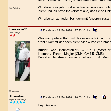
Wir klären das jetzt und enschließen uns dann, ob 
266 Beiträge
leicht und ich hoffe ihr versteht alle, dass eine E
Wir arbeiten auf jeden Fall gern mit Anderen zusa
Lancaster91
Erstellt am: 29 Mar 2016 : 17:43:35 Uhr
Junior Mitglied
Was mir grade auffällt: ist das eigentlich Absicht,
steht? Kommt der doch nicht oder wurde er einfac
Bruder Ewan - Bannstrahler (SWS3,KuT2,WzW,PP
Leomar v. Punin - Magier (CM4, CM4.5, CM5)
Perval v. Hartsteen-Beisweil - Leibarzt (KuT, Murm
88 Beiträge
Thanatos
Erstellt am: 29 Mar 2016 : 20:53:20 Uhr
super aktives Mitglied
Hey Balduwyn!