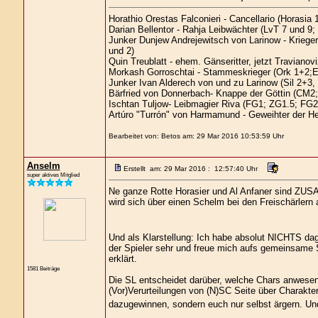
Horathio Orestas Falconieri - Cancellario (Horasia 1
Darian Bellentor - Rahja Leibwächter (LvT 7 und 9;
Junker Dunjew Andrejewitsch von Larinow - Kriege
und 2)
Quin Treublatt - ehem. Gänseritter, jetzt Traviano
Morkash Gorroschtai - Stammeskrieger (Ork 1+2;E
Junker Ivan Alderech von und zu Larinow (Sil 2+3
Bärfried von Donnerbach- Knappe der Göttin (CM2;
Ischtan Tuljow- Leibmagier Riva (FG1; ZG1.5; FG2
Artúro "Turrón" von Harmamund - Geweihter der H
Bearbeitet von: Betos am: 29 Mar 2016 10:53:59 Uhr
Anselm
Erstellt am: 29 Mar 2016 : 12:57:40 Uhr
super aktives Mitglied
Ne ganze Rotte Horasier und Al Anfaner sind ZUSA
wird sich über einen Schelm bei den Freischärler
Und als Klarstellung: Ich habe absolut NICHTS dag
der Spieler sehr und freue mich aufs gemeinsame 
erklärt.
1581 Beiträge
Die SL entscheidet darüber, welche Chars anwesend
(Vor)Verurteilungen von (N)SC Seite über Charakte
dazugewinnen, sondern euch nur selbst ärgern. U