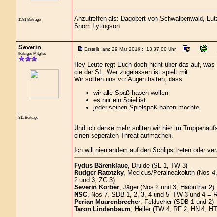
Anzutreffen als: Dagobert von Schwalbenwald, Lutz 
1581 Beiträge
Snorri Lytingson
Severin
Erstellt am: 29 Mar 2016 : 13:37:00 Uhr
fleißiges Mitglied
Hey Leute regt Euch doch nicht über das auf, was a
die der SL. Wer zugelassen ist spielt mit.
Wir sollten uns vor Augen halten, dass
wir alle Spaß haben wollen
es nur ein Spiel ist
jeder seinen Spielspaß haben möchte
311 Beiträge
Und ich denke mehr sollten wir hier im Truppenaufst
einen seperaten Threat aufmachen.
Ich will niemandem auf den Schlips treten oder ve
Fydus Bärenklaue
, Druide (SL 1, TW 3)
Rudger Ratotzky
, Medicus/Peraineakoluth (Nos 4,
2 und 3, ZG 3)
Severin Korber
, Jäger (Nos 2 und 3, Haibuthar 2)
NSC
, Nos 7, SDB 1, 2, 3, 4 und 5, TW 3 und 4 = 
Perian Maurenbrecher
, Feldscher (SDB 1 und 2)
Taron Lindenbaum
, Heiler (TW 4, RF 2, HN 4, HT