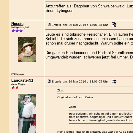
Anzutreffen als: Dagobert von Schwalbenwald, Lutz 
Snorri Lytingson
Nessie
Erstellt am: 29 Mar 2016 : 13:01:38 Uhr
fleißiges Mitglied
Leute es sind tobrische Freischärler. Ein Haufen 
Schicht die sich zusammen geschlossen haben um de
schon mal drüber nachgedacht. Warum sollte ein to
Die ganzen Randomionen und Radikal-Skurrillionen, 
umgewandelt wurden, schweben jetzt frei umher. Die
271 Beiträge
Lancaster91
Erstellt am: 29 Mar 2016 : 13:06:05 Uhr
Junior Mitglied
Zitat:
Original erstellt von: Betos
Zitat:
post scriptum: ein schelm auf einem tobrischen 
trotz bestimmt, sorgfältigst und einleuchtend
bitte ich die notwendigkeit gerade dieses ko
Keine Sorge, das ist überdacht. Das war bei KuT1 sc