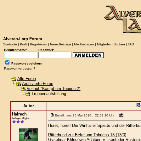
Alveran-Larp Forum
Startseite
|
Profil
|
Registrieren
|
Neue Beiträge
|
Alle Umfragen
|
Mitglieder
|
Suchen
|
FAQ
Benutzername:
Passwort:
Passwort speichern
Passwort vergessen?
Alle Foren
Archivierte Foren
Vorlauf "Kampf um Tobrien 2"
Truppenaufstellung
Autor
Halrech
Erstellt am: 26 Mar 2016 : 22:08:20 Uhr
fleißiges Mitglied
Höret, höret! Die Winhaller Spieße und der Ritte
Ritterbund zur Befreiung Tobriens 13 (13/0)
Gyselmar Khlodewig Adalbert v. Isenfeder Rüsterba