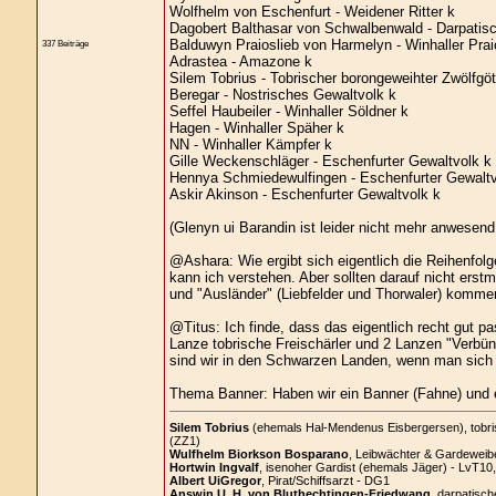
Wolfhelm von Eschenfurt - Weidener Ritter k
Dagobert Balthasar von Schwalbenwald - Darpatisch
Balduwyn Praioslieb von Harmelyn - Winhaller Prai
337 Beiträge
Adrastea - Amazone k
Silem Tobrius - Tobrischer borongeweihter Zwölfgöt
Beregar - Nostrisches Gewaltvolk k
Seffel Haubeiler - Winhaller Söldner k
Hagen - Winhaller Späher k
NN - Winhaller Kämpfer k
Gille Weckenschläger - Eschenfurter Gewaltvolk k
Hennya Schmiedewulfingen - Eschenfurter Gewaltv
Askir Akinson - Eschenfurter Gewaltvolk k
(Glenyn ui Barandin ist leider nicht mehr anwesend
@Ashara: Wie ergibt sich eigentlich die Reihenfol
kann ich verstehen. Aber sollten darauf nicht erst
und "Ausländer" (Liebfelder und Thorwaler) komme
@Titus: Ich finde, dass das eigentlich recht gut pa
Lanze tobrische Freischärler und 2 Lanzen "Verbü
sind wir in den Schwarzen Landen, wenn man sich ü
Thema Banner: Haben wir ein Banner (Fahne) und 
Silem Tobrius
(ehemals Hal-Mendenus Eisbergersen), tobrisc
(ZZ1)
Wulfhelm Biorkson Bosparano
, Leibwächter & Gardeweibe
Hortwin Ingvalf
, isenoher Gardist (ehemals Jäger) - LvT10
Albert UiGregor
, Pirat/Schiffsarzt - DG1
Answin U. H. von Bluthechtingen-Friedwang
, darpatisch