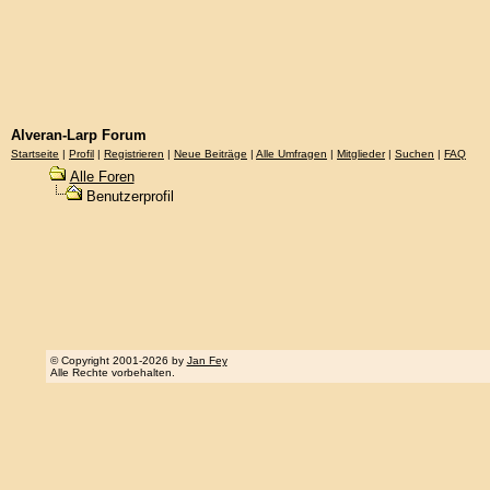
Alveran-Larp Forum
Startseite
|
Profil
|
Registrieren
|
Neue Beiträge
|
Alle Umfragen
|
Mitglieder
|
Suchen
|
FAQ
Alle Foren
Benutzerprofil
© Copyright 2001-2026 by
Jan Fey
Alle Rechte vorbehalten.