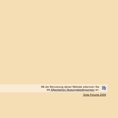
Mit der Benutzung dieser Website erkennen Sie
die
Allgemeinen Nutzungsbedingungen
an.
Snitz Forums 2000