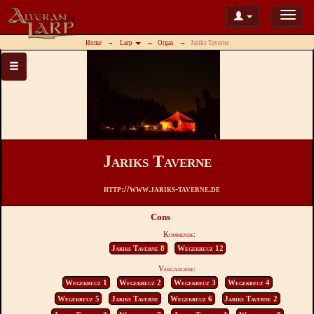
Home
Larp
Orgas
Jariks Taverne
Jariks Taverne
http://www.jariks-taverne.de
Cons
Kommende:
Jariks Taverne 8
Wegekreuz 12
Vergangene:
Wegekreuz 1
Wegekreuz 2
Wegekreuz 3
Wegekreuz 4
Wegekreuz 5
Jariks Taverne
Wegekreuz 6
Jariks Taverne 2