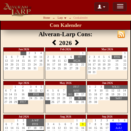
Home
Larp
Conkalender
Con Kalender
Alveran-Larp Cons:
2026
Jan 2026
Feb 2026
Mar 2026
2
3
4
1
1
5
6
7
8
9
10
11
2
3
4
5
6
JT7
2
3
4
5
6
FF16
8
12
13
14
15
16
17
18
9
10
11
12
HG26
9
10
11
12
13
14
15
19
20
21
22
23
24
25
16
17
18
19
20
21
22
16
17
18
19
20
21
22
26
27
28
29
30
31
23
24
25
26
27
28
23
24
25
26
27
28
29
30
31
Apr 2026
May 2026
Jun 2026
1
2
3
4
5
FF17
1
2
3
WK11
6
7
8
9
10
11
12
4
5
6
7
AiA1
8
9
10
11
12
13
14
13
14
15
16
FF18
11
12
13
14
KG
16
17
15
16
17
18
19
20
21
20
21
22
23
24
25
26
18
19
20
21
22
JF 3
22
23
24
25
SuH2
27
28
29
FF17
26
27
28
29
30
31
29
30
Jul 2026
Aug 2026
Sep 2026
1
2
A-WP
1
2
1
2
3
4
5
6
6
7
8
9
FF19
3
4
5
6
7
8
9
7
8
9
10
GS4
13
14
15
16
17
18
19
10
11
12
13
14
15
16
14
15
16
17
AiA2