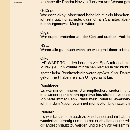
Ich habe die Rondra-Novizin Junivera von Wosna ges
17 Beiträge
Gelände:
War ganz okay. Manchmal habe ich mir ein bisschen 
ich sehr gut, nur schade, dass ich am Samstag aben
mir an irgendwas Mangeln würde.
Orga:
War super erreichbar auf der Con und auch im Vorfeld
NSC:
Waren alle gut, auch wenn ich wenig mit ihnen intera
Orks:
IHR WART TOLL! Ich hatte so viel Spaß mit euch al
Murak (?!) (ich konnte mir deinen Namen leider nicht
später beim Rondraschrein waren großes Kino. Danke,
gekümmert haben, als ich OT gecrasht bin.
Rondrianer:
Es war mir ein Inneres Blumenpflücken, wieder mit T
mal wieder gemeinsam irgendwo hinzufahren, wenn e
Ich hatte immer Panik, dass mein Rondra-Geweihten-Fl
ich mir dein Vademecum nehmen solle. Und natürlich 
Praioten:
Es war fantastisch euch zu zuschauen und ihr habt a
wunderbar stimmig und man hat euch allen angemerkt 
dir angeschnauzt zu werden und gleich vor versamm