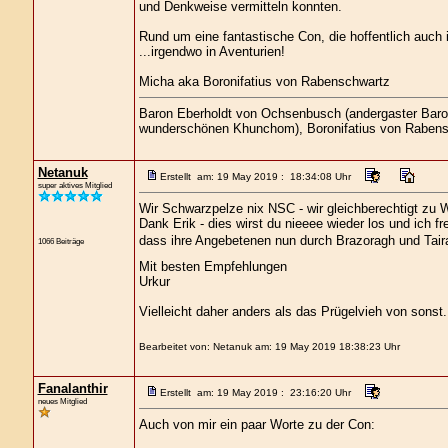
und Denkweise vermitteln konnten.
Rund um eine fantastische Con, die hoffentlich auch 
...irgendwo in Aventurien!
Micha aka Boronifatius von Rabenschwartz
Baron Eberholdt von Ochsenbusch (andergaster Bar
wunderschönen Khunchom), Boronifatius von Rabensc
Netanuk
Erstellt am: 19 May 2019 : 18:34:08 Uhr
super aktives Mitglied
Wir Schwarzpelze nix NSC - wir gleichberechtigt zu W
Dank Erik - dies wirst du nieeee wieder los und ich 
dass ihre Angebetenen nun durch Brazoragh und Tairac
1066 Beiträge
Mit besten Empfehlungen
Urkur
Vielleicht daher anders als das Prügelvieh von sonst.
Bearbeitet von: Netanuk am: 19 May 2019 18:38:23 Uhr
Fanalanthir
Erstellt am: 19 May 2019 : 23:16:20 Uhr
neues Mitglied
Auch von mir ein paar Worte zu der Con: