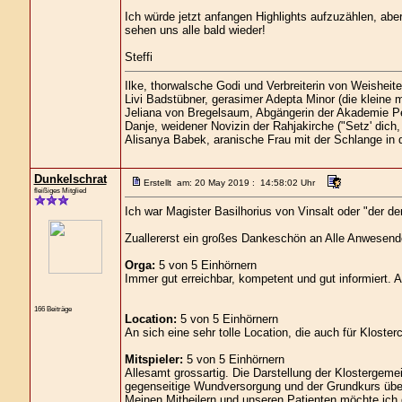
Ich würde jetzt anfangen Highlights aufzuzählen, aber 
sehen uns alle bald wieder!
Steffi
Ilke, thorwalsche Godi und Verbreiterin von Weisheit
Livi Badstübner, gerasimer Adepta Minor (die kleine
Jeliana von Bregelsaum, Abgängerin der Akademie P
Danje, weidener Novizin der Rahjakirche ("Setz' dich
Alisanya Babek, aranische Frau mit der Schlange in 
Dunkelschrat
Erstellt am: 20 May 2019 : 14:58:02 Uhr
fleißiges Mitglied
Ich war Magister Basilhorius von Vinsalt oder "der der 
Zuallererst ein großes Dankeschön an Alle Anwesend
Orga:
5 von 5 Einhörnern
Immer gut erreichbar, kompetent und gut informiert. 
166 Beiträge
Location:
5 von 5 Einhörnern
An sich eine sehr tolle Location, die auch für Kloster
Mitspieler:
5 von 5 Einhörnern
Allesamt grossartig. Die Darstellung der Klostergeme
gegenseitige Wundversorgung und der Grundkurs über 
Meinen Mitheilern und unseren Patienten möchte ich