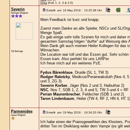
Orga
(PzE 1, 2, 3 & 3.5)
Severin
Erstellt am: 19 May 2019 : 15:25:38 Uhr
fleißiges Mitglied
Mein Feedback ist kurz und knapp.
Zuerst mein Danke an alle Spieler, NSCs und SL/Org
Menge Spaß.
Es gab einige sehr tolle Szenen für mich und daher m
gesamten Samstag folgen "durfte" auf Weisung des 
Mein Dank gilt auch meinen Heiler Kollegen für das to
Mitmachen.
311 Beiträge
Die Location war toll und das Essen gut. Sehr schön
Essen kam. Also perfekt für uns LARPer.
Ich freue mich auf ein weiteres PzE.
Fydus Bärenklaue
, Druide (SL 1, TW 3)
Rudger Ratotzky
, Medicus/Peraineakoluth (Nos 4, 5 
und 3, ZG 3)
Severin Korber
, Jäger (Nos 2 und 3, Haibuthar 2)
NSC
, Nos 7, SDB 1, 2, 3, 4 und 5, TW 3 und 4 = RF
Perian Maurenbrecher
, Feldscher (SDB 1 und 2)
Taron Lindenbaum
, Heiler (TW 4, RF 2, HN 4, HT 1
Parmenides
Erstellt am: 19 May 2019 : 16:34:20 Uhr
neues Mitglied
Ich habe einen der Praiosgeweihten des Klosters, Pra
dritter Ton im Dreiklang wider dem Vampir (es gilt we