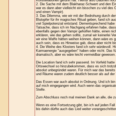
Konstellationen geführt hat. Hierfür also Daumen hoc
2. Die Sache mit dem Blakharaz-Schwert und den Einf
war es dann aber vielleicht ein bisschen zu viel des
und einen Vampir).
3. Das Dilemma, wie wir mit der Bedrohung durch de
Blutopfer für ihr magisches Ritual geben, fand ich au
viel Spielpotenzial entstand. Dementsprechend habe i
Tatsache, dass ich im Nachgang erfahren habe, dass
ebenfalls gegen den Vampir geholfen hätte, einen nic
erklären, wie das gehen sollte, zumal wir keinerlei
wir eine Waffe hätten weihen können, dann wäre es 
auch sein, dass es Hinweise gab, diese aber nicht bis
4. Die Weihe des Klosters fand ich sehr würdevoll. 
Karmaenergie "ausgegeben" haben oder nicht. Das füh
dramatisch, aber es wäre leicht vermeidbar gewesen.
Die Location fand ich sehr passend. Im Vorfeld hatt
Ortswechsel so hinzubekommen, dass es sich trotzdem
absolut unbegründet waren. Für mich war das bereits
und Räume waren zudem deutlich besser als auf der
Das Essen war auch absolut in Ordnung. Und ich bin 
auf mich eingegangen wird. Auch wenn das organisato
Stelle.
Zum Abschluss noch mal meinen Dank an alle, die z
Wenn es eine Fortsetzung gibt, bin ich auf jeden Fal
bis dahin dürfte auch das Lied weiter vorangeschritte