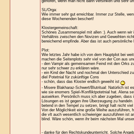
gehören, wenn man nicht darin versinken und sehr u
SL/Orga:
Wie immer sehr gut erreichbar. Immer zur Stelle, w
diese Wochenenden beschert!
Klostergemeinschaft:
Schönes Zusammenspiel mit allen :). Auch wenn wir ir
Verhältnis zwischen den Novizen und Geweihten richt
bereichernd empfinde. Aber das ist auch persönliche 
Plot:
Wie letztes Jahr habe ich von dem Hauptplot bei we
machen die Seitenplots sehr viel von der Con aus und
- den Vampir als gemeinsamen Feind mit den Orks zu
nur sehr schwer zu erklären wäre.
- ein Kind der Nacht und nochmal den Unterschied zu
diel Potetnial für zukünftige Cons
- schön, dass das Kloster endlich geweiht ist
- Misere Blakharaz-Schwert/Blutritual: Natürlich ist 
wie sie enomers Spiel-/Konfliktpotetnial hat. Alena se
auswirken. Persönlich muss ich aber zugeben, dass ic
Lösungen es ist gegen ihre Überzeugung zu handeln. 
betend in den Tempel zu setzen, bringt halt nicht viel 
Von der Möglichkeit eine große Weihe auszuführen, h
die vlt auch wesentlich schwieriger auszuführen ist a
blind. Wäre schön, wenn ihr beim nächsten Mal unsere
- danke für den Rechtskundeunterricht. Solche Angeb