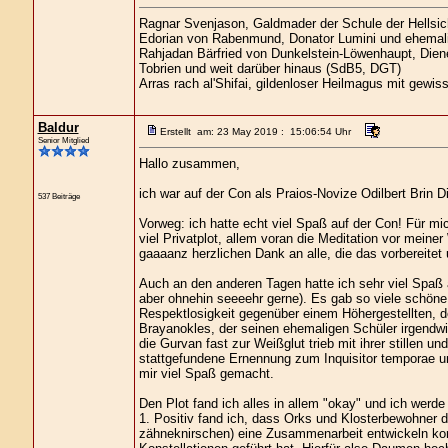
Ragnar Svenjason, Galdmader der Schule der Hellsic
Edorian von Rabenmund, Donator Lumini und ehemali
Rahjadan Bärfried von Dunkelstein-Löwenhaupt, Diene
Tobrien und weit darüber hinaus (SdB5, DGT)
Arras rach al'Shifai, gildenloser Heilmagus mit gewi
Baldur
Erstellt am: 23 May 2019 : 15:06:54 Uhr
Senior Mitglied
Hallo zusammen,
ich war auf der Con als Praios-Novize Odilbert Brin 
537 Beiträge
Vorweg: ich hatte echt viel Spaß auf der Con! Für mic
viel Privatplot, allem voran die Meditation vor mein
gaaaanz herzlichen Dank an alle, die das vorbereitet u
Auch an den anderen Tagen hatte ich sehr viel Spaß 
aber ohnehin seeeehr gerne). Es gab so viele schön
Respektlosigkeit gegenüber einem Höhergestellten, 
Brayanokles, der seinen ehemaligen Schüler irgendwi
die Gurvan fast zur Weißglut trieb mit ihrer stillen 
stattgefundene Ernennung zum Inquisitor temporae und
mir viel Spaß gemacht.
Den Plot fand ich alles in allem "okay" und ich werd
1. Positiv fand ich, dass Orks und Klosterbewohner
zähneknirschen) eine Zusammenarbeit entwickeln konn