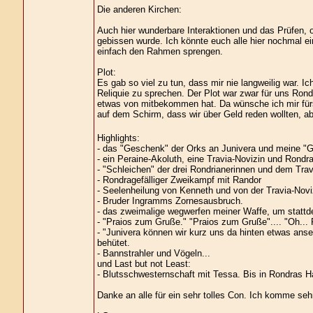
Die anderen Kirchen:
Auch hier wunderbare Interaktionen und das Prüfen, 
gebissen wurde. Ich könnte euch alle hier nochmal ein
einfach den Rahmen sprengen.
Plot:
Es gab so viel zu tun, dass mir nie langweilig war. I
Reliquie zu sprechen. Der Plot war zwar für uns Rondr
etwas von mitbekommen hat. Da wünsche ich mir fürs
auf dem Schirm, dass wir über Geld reden wollten, ab
Highlights:
- das "Geschenk" der Orks an Junivera und meine 
- ein Peraine-Akoluth, eine Travia-Novizin und Rondr
- "Schleichen" der drei Rondrianerinnen und dem Tra
- Rondragefälliger Zweikampf mit Randor
- Seelenheilung von Kenneth und von der Travia-Nov
- Bruder Ingramms Zornesausbruch.
- das zweimalige wegwerfen meiner Waffe, um statt
- "Praios zum Gruße." "Praios zum Gruße".... "Oh..
- "Junivera können wir kurz uns da hinten etwas anseh
behütet.
- Bannstrahler und Vögeln...
und Last but not Least:
- Blutsschwesternschaft mit Tessa. Bis in Rondras 
Danke an alle für ein sehr tolles Con. Ich komme seh