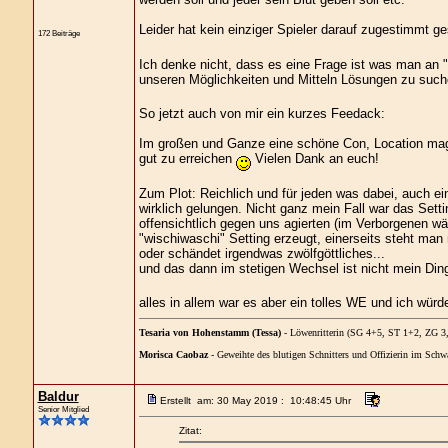
Leider hat kein einziger Spieler darauf zugestimmt 
172 Beiträge
Ich denke nicht, dass es eine Frage ist was man an 
unseren Möglichkeiten und Mitteln Lösungen zu suc
So jetzt auch von mir ein kurzes Feedack:
Im großen und Ganze eine schöne Con, Location mag i
gut zu erreichen
Vielen Dank an euch!
Zum Plot: Reichlich und für jeden was dabei, auch ei
wirklich gelungen. Nicht ganz mein Fall war das Set
offensichtlich gegen uns agierten (im Verborgenen wä
"wischiwaschi" Setting erzeugt, einerseits steht ma
oder schändet irgendwas zwölfgöttliches...
und das dann im stetigen Wechsel ist nicht mein Di
alles in allem war es aber ein tolles WE und ich würd
Tesaria von Hohenstamm (Tessa)
- Löwenritterin (SG 4+5, ST 1+2, ZG 
Morisca Caobaz
- Geweihte des blutigen Schnitters und Offizierin im Sc
Baldur
Erstellt am: 30 May 2019 : 10:48:45 Uhr
Senior Mitglied
Zitat: