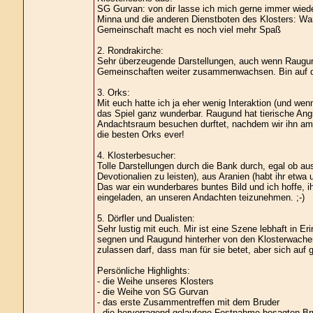
SG Gurvan: von dir lasse ich mich gerne immer wied
Minna und die anderen Dienstboten des Klosters: War ga
Gemeinschaft macht es noch viel mehr Spaß
2. Rondrakirche:
Sehr überzeugende Darstellungen, auch wenn Raugund
Gemeinschaften weiter zusammenwachsen. Bin auf di
3. Orks:
Mit euch hatte ich ja eher wenig Interaktion (und we
das Spiel ganz wunderbar. Raugund hat tierische Ang
Andachtsraum besuchen durftet, nachdem wir ihn am V
die besten Orks ever!
4. Klosterbesucher:
Tolle Darstellungen durch die Bank durch, egal ob au
Devotionalien zu leisten), aus Aranien (habt ihr etw
Das war ein wunderbares buntes Bild und ich hoffe, ih
eingeladen, an unseren Andachten teizunehmen. ;-)
5. Dörfler und Dualisten:
Sehr lustig mit euch. Mir ist eine Szene lebhaft in E
segnen und Raugund hinterher von den Klosterwachen 
zulassen darf, dass man für sie betet, aber sich auf 
Persönliche Highlights:
- die Weihe unseres Klosters
- die Weihe von SG Gurvan
- das erste Zusammentreffen mit dem Bruder
- die hervorragend gelaufene Festnahme besagten 