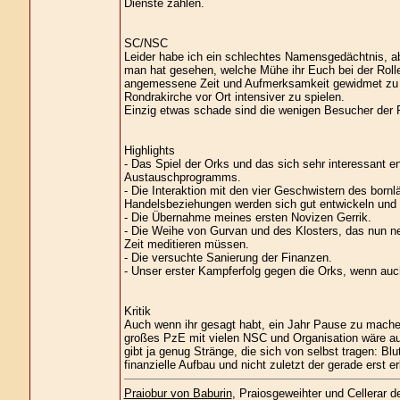
Dienste zahlen.
SC/NSC
Leider habe ich ein schlechtes Namensgedächtnis, aber
man hat gesehen, welche Mühe ihr Euch bei der Rolle 
angemessene Zeit und Aufmerksamkeit gewidmet zu ha
Rondrakirche vor Ort intensiver zu spielen.
Einzig etwas schade sind die wenigen Besucher der P
Highlights
- Das Spiel der Orks und das sich sehr interessant e
Austauschprogramms.
- Die Interaktion mit den vier Geschwistern des bornl
Handelsbeziehungen werden sich gut entwickeln und 
- Die Übernahme meines ersten Novizen Gerrik.
- Die Weihe von Gurvan und des Klosters, das nun neb
Zeit meditieren müssen.
- Die versuchte Sanierung der Finanzen.
- Unser erster Kampferfolg gegen die Orks, wenn auch 
Kritik
Auch wenn ihr gesagt habt, ein Jahr Pause zu machen -
großes PzE mit vielen NSC und Organisation wäre a
gibt ja genug Stränge, die sich von selbst tragen: Bl
finanzielle Aufbau und nicht zuletzt der gerade erst 
Praiobur von Baburin
, Praiosgeweihter und Cellerar 