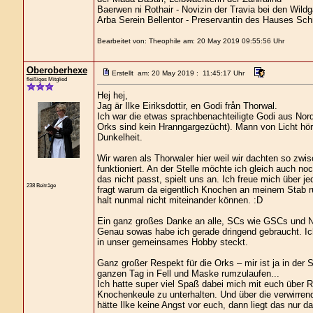
Baerwen ni Rothair - Novizin der Travia bei den Wild
Arba Serein Bellentor - Preservantin des Hauses Sch
Bearbeitet von: Theophile am: 20 May 2019 09:55:56 Uhr
Oberoberhexe
Erstellt am: 20 May 2019 : 11:45:17 Uhr
fleißiges Mitglied
Hej hej,
Jag är Ilke Eiriksdottir, en Godi från Thorwal.
Ich war die etwas sprachbenachteiligte Godi aus Nor
Orks sind kein Hranngargezücht). Mann von Licht hört
Dunkelheit.
Wir waren als Thorwaler hier weil wir dachten so zw
funktioniert. An der Stelle möchte ich gleich auch n
das nicht passt, spielt uns an. Ich freue mich über 
238 Beiträge
fragt warum da eigentlich Knochen an meinem Stab r
halt nunmal nicht miteinander können. :D
Ein ganz großes Danke an alle, SCs wie GSCs und N
Genau sowas habe ich gerade dringend gebraucht. Ich 
in unser gemeinsames Hobby steckt.
Ganz großer Respekt für die Orks – mir ist ja in der 
ganzen Tag in Fell und Maske rumzulaufen...
Ich hatte super viel Spaß dabei mich mit euch über
Knochenkeule zu unterhalten. Und über die verwirren
hätte Ilke keine Angst vor euch, dann liegt das nur 