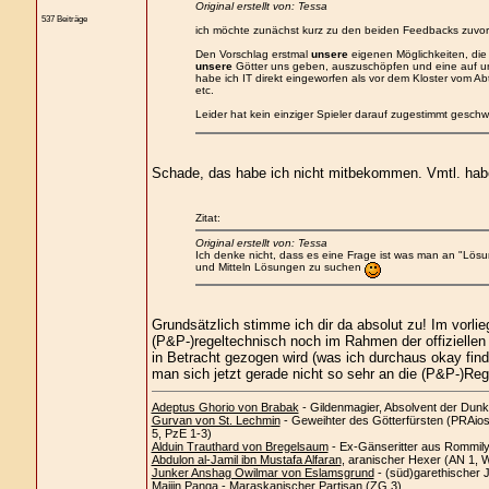
Original erstellt von: Tessa
537 Beiträge
ich möchte zunächst kurz zu den beiden Feedbacks zuvo
Den Vorschlag erstmal
unsere
eigenen Möglichkeiten, die
unsere
Götter uns geben, auszuschöpfen und eine auf un
habe ich IT direkt eingeworfen als vor dem Kloster vom A
etc.
Leider hat kein einziger Spieler darauf zugestimmt gesc
Schade, das habe ich nicht mitbekommen. Vmtl. habe
Zitat:
Original erstellt von: Tessa
Ich denke nicht, dass es eine Frage ist was man an "Lös
und Mitteln Lösungen zu suchen
Grundsätzlich stimme ich dir da absolut zu! Im vorlie
(P&P-)regeltechnisch noch im Rahmen der offiziellen
in Betracht gezogen wird (was ich durchaus okay fi
man sich jetzt gerade nicht so sehr an die (P&P-)Reg
Adeptus Ghorio von Brabak
- Gildenmagier, Absolvent der Dunk
Gurvan von St. Lechmin
- Geweihter des Götterfürsten (PRAios)
5, PzE 1-3)
Alduin Trauthard von Bregelsaum
- Ex-Gänseritter aus Rommil
Abdulon al-Jamil ibn Mustafa Alfaran
, aranischer Hexer (AN 1, 
Junker Anshag Owilmar von Eslamsgrund
- (süd)garethischer 
Maijin Panga
- Maraskanischer Partisan (ZG 3)