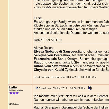
- die verzweifelte Suche nach dem Kind, bei der sich 
- das Last-Minute-Wäschewaschen für unsere Waffen
Fazit:
Es wäre ganz großartig, wenn es im kommenden Jahr 
Klosterspiel in St. Lechmin betreiben könnten. Das 
stärken und die neuen Strukturen zu festigen.
Ansonsten drücke ich die Daumen für weitere so supe
DANKE AN ALLE!!!!
Aktive Rollen:
Elyssa Niobalde di Sansegostiano
, ehemalige nost
Selwyne von Beereskow
, festenländische Bronnjari
Feqzandra sala Sahib Oswyn
, Beherrschungsmagier
Raugund
gebranntmarkte Büßerin und jetzt Praios-No
Ailbhe vom Swartenhof
albernische Waffenmagd (d
Chryseis von Kutaki
Zyklopäische Medica für die S
Bearbeitet von: Bernika am: 03 Jun 2019 08:53:30 Uhr
Delta
Erstellt am: 03 Jun 2019 : 10:36:22 Uhr
fleißiges Mitglied
Ich möchte mich jetzt nicht zu weit aus dem Fenster 
Namen nennen will, aber so weit ich das mitbekomme
114 Beiträge
Ragnar Svenjason, Galdmader der Schule der Hellsic