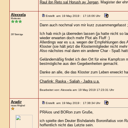
Raul ibn Reto sal Horush ay Jergan
, Magister der e
Alexxela
Erstellt am: 19 May 2019 : 17:16:06 Uhr
Moderator
Dann auch nochmal von mir kurz zusammengefasst ;
Ich hab mich ja überreden lassen (ja hatte nicht so 
297 Beiträge
wieder erwarten doch mehr Plot als Fluff :)
Allerdings war es u.a. wegen der Empfehlungen des Ab
Kloster (sie hält jetzt die Klostermitglieder nicht meh
Also nächstes mal dann ein anderer Char - Spaß hatte 
Geländemäßig findet ich den Ort für eine Kampfcon m
bestmögliche aus den Gegebenheiten gemacht.
Danke an alle, die das Kloster zum Leben erweckt ha
Charlink: Raska - Saliah - Jadra u.a.
Bearbeitet von: Alexxela am: 19 May 2019 17:23:31 Uhr
Aradir
Erstellt am: 19 May 2019 : 17:38:34 Uhr
neues Mitglied
PRAios und BORon zum Gruße,
ich spielte den Deuter Bishdariels Boronifatius von
hoffentlich nicht das Letzte sein.