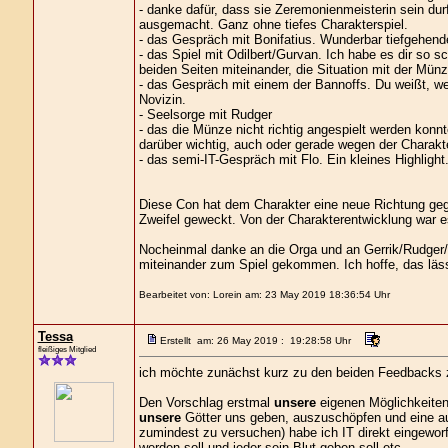
- danke dafür, dass sie Zeremonienmeisterin sein durf
ausgemacht. Ganz ohne tiefes Charakterspiel.
- das Gespräch mit Bonifatius. Wunderbar tiefgehend
- das Spiel mit Odilbert/Gurvan. Ich habe es dir so s
beiden Seiten miteinander, die Situation mit der Münz
- das Gespräch mit einem der Bannoffs. Du weißt, wen 
Novizin.
- Seelsorge mit Rudger
- das die Münze nicht richtig angespielt werden konn
darüber wichtig, auch oder gerade wegen der Charakte
- das semi-IT-Gespräch mit Flo. Ein kleines Highlight
Diese Con hat dem Charakter eine neue Richtung geg
Zweifel geweckt. Von der Charakterentwicklung war es
Nocheinmal danke an die Orga und an Gerrik/Rudger/
miteinander zum Spiel gekommen. Ich hoffe, das läs
Bearbeitet von: Lorein am: 23 May 2019 18:36:54 Uhr
Tessa
Erstellt am: 26 May 2019 : 19:28:58 Uhr
fleißiges Mitglied
ich möchte zunächst kurz zu den beiden Feedbacks 
Den Vorschlag erstmal
unsere
eigenen Möglichkeiten
unsere
Götter uns geben, auszuschöpfen und eine au
zumindest zu versuchen) habe ich IT direkt eingewo
werden soll und jeder sein Blut geben soll etc.