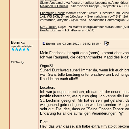
Signor Alessandro ya Passero
- adliger Lebemann, Angehörige
Niaimadh ui Chullain
- albernischer Knappe (Greyfenfels 4, DGT
Ehemalige Rollen:
Meister Panek Firnske
- Historiker und Spra
1+2, WB 1+3),
Smari Liflindsson
- Svennaholmer (LvT 7-9),
Sein
verstorben,
Adeptus Pulpio Ross
- Accademia Contramagica Cus
NSC-Rollen:
Daijin
- zu Haffax übergelaufener Maraskaner (Ku
Bruder Dormus
- TGT-Paktierer (BZ 4)
Bernika
Erstellt am: 03 Jun 2019 : 08:52:38 Uhr
super aktives Mitglied
Mein Feedback ist spät dran (sorry), kommt aber von
Ich war Raugund, die gebranntmarkte Magd des Klost
2102 Beiträge
Orga/SL:
Super! Durchweg super! Immer da, wenn ich euch bra
war. Ganz tolle Leistung unter erschwerten Bedinungen
Knuddel an euch alle!!!
Location:
Ich war ja super skeptisch, ob das mit der neuen Loca
positiv überrascht, wie gut es ging. Ich kenne die Lo
St. Lechmin geeignet. Mir hat es sehr gut gefallen, 
weitgehend getrennt gehalten werden konnten. Mir gef
sehr gut. Die Idee, dass da "Seine Gnaden Tebarz von
Erklärung für all die auffälligen Veränderungen. *g*
Plot:
Hey, das war klasse, ich habe extra Privatplot bek