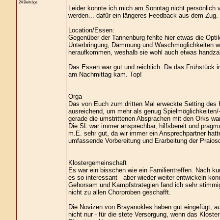
24 Beiträge
Leider konnte ich mich am Sonntag nicht persönlich 
werden... dafür ein längeres Feedback aus dem Zug.
Location/Essen:
Gegenüber der Tannenburg fehlte hier etwas die Opt
Unterbringung, Dämmung und Waschmöglichkeiten weit
heraufkommen, weshalb sie wohl auch etwas handzah
Das Essen war gut und reichlich. Da das Frühstück 
am Nachmittag kam. Top!
Orga
Das von Euch zum dritten Mal erweckte Setting des Kl
ausreichend, um mehr als genug Spielmöglichkeiten/-s
gerade die umstrittenen Absprachen mit den Orks wa
Die SL war immer ansprechbar, hilfsbereit und pragma
m.E. sehr gut, da wir immer ein Ansprechpartner hat
umfassende Vorbereitung und Erarbeitung der Praios
Klostergemeinschaft
Es war ein bisschen wie ein Familientreffen. Nach kur
es so interessant - aber wieder weiter entwickeln ko
Gehorsam und Kampfstrategien fand ich sehr stimmig 
nicht zu allen Chorproben geschafft.
Die Novizen von Brayanokles haben gut eingefügt, a
nicht nur - für die stete Versorgung, wenn das Kloste