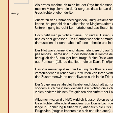
Als erstes möchte ich mich bei der Orga für die Aus
meinen Mitspielern, die dafür sorgten, dass ich an
Geschichte erleben durfte.
13 Beiträge
Zuerst zu den Rahmenbedingungen, Burg Waldmannsha
kenne, hauptsächlich als albernische Magierakademie
Unterbringung ist recht komfortabel und das Essen ist
Doch geht man ja nicht auf eine Con und zu Essen un
und es sehr genossen. Das Setting war sehr stimmig,
darzustellen der sehr dabei half eine schnelle und i
Der Plot war spannend und abwechslungsreich, auf Gr
passendes Thema und Bruder Boronifatius konnte der 
bezüglich der Blutsauger beauftragt. Meine Rolle wu
aus Perricum (falls du das liest...vielen Dank Tine!)
Das Zusammenspiel mit der Leitung des Klosters und 
verschiedenen Kirchen vor Ort wurden von ihren Vertret
das Zusammenwirken und teilweise auch in die Frikt
Der SL gelang es absolut flexibel und glaubhaft auf d
sondern auch die vielen kleinen Geschichten die sich
vielen anderen kleinen Ereignissen den Auftritt der 
Allgemein waren die NSC wirklich klasse. Seien es d
Geschichte hatte oder Asmodeus von Donnerbach der 
lange in Erinnerung bleiben wird, aber auch die Orks.
Prügelvieh (prügeln konnten sie sich natürlich auch),