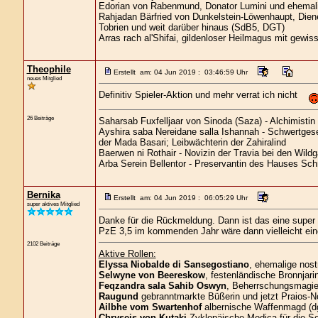
Edorian von Rabenmund, Donator Lumini und ehemali
Rahjadan Bärfried von Dunkelstein-Löwenhaupt, Diene
Tobrien und weit darüber hinaus (SdB5, DGT)
Arras rach al'Shifai, gildenloser Heilmagus mit gewi
Theophile
Erstellt am: 04 Jun 2019 : 03:46:59 Uhr
neues Mitglied
Definitiv Spieler-Aktion und mehr verrat ich nicht
26 Beiträge
Saharsab Fuxfelljaar von Sinoda (Saza) - Alchimisti
Ayshira saba Nereidane salla Ishannah - Schwertgese
der Mada Basari; Leibwächterin der Zahiralind
Baerwen ni Rothair - Novizin der Travia bei den Wild
Arba Serein Bellentor - Preservantin des Hauses Sch
Bernika
Erstellt am: 04 Jun 2019 : 06:05:29 Uhr
super aktives Mitglied
Danke für die Rückmeldung. Dann ist das eine super
PzE 3,5 im kommenden Jahr wäre dann vielleicht eine 
2102 Beiträge
Aktive Rollen:
Elyssa Niobalde di Sansegostiano
, ehemalige nost
Selwyne von Beereskow
, festenländische Bronnjari
Feqzandra sala Sahib Oswyn
, Beherrschungsmagier
Raugund
gebranntmarkte Büßerin und jetzt Praios-No
Ailbhe vom Swartenhof
albernische Waffenmagd (d
Chryseis von Kutaki
Zyklopäische Medica für die S