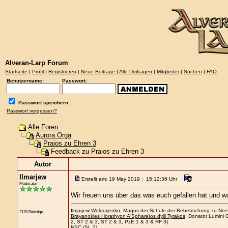
Alveran-Larp Forum
Startseite
|
Profil
|
Registrieren
|
Neue Beiträge
|
Alle Umfragen
|
Mitglieder
|
Suchen
|
FAQ
Benutzername:
Passwort:
Passwort speichern
Passwort vergessen?
Alle Foren
Aurora Orga
Praios zu Ehren 3
Feedback zu Praios zu Ehren 3
Autor
Ilmarjew
Erstellt am: 19 May 2019 : 15:12:36 Uhr
Moderator
Wir freuen uns über das was euch gefallen hat und w
Ilmarjew Woldurjenko
, Magus der Schule der Beherrschung zu Neers
2128 Beiträge
Brayanokles Horathyon A'Sphareïos dylli Tyrakos
, Donator Lumini 
2, ST 2 & 3, ST 2 & 3, PzE 1 & 3 & RF 3)
NSC
(SL 2)