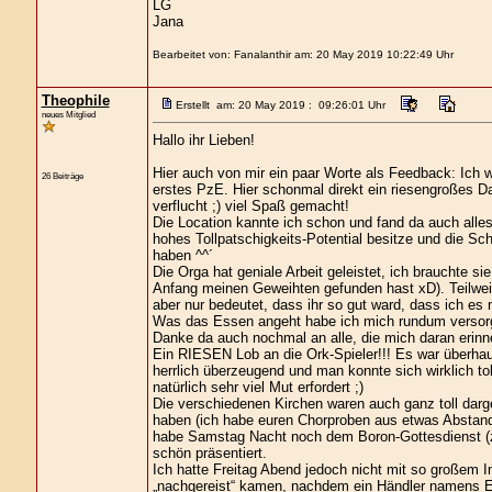
LG
Jana
Bearbeitet von: Fanalanthir am: 20 May 2019 10:22:49 Uhr
Theophile
Erstellt am: 20 May 2019 : 09:26:01 Uhr
neues Mitglied
Hallo ihr Lieben!
Hier auch von mir ein paar Worte als Feedback: Ich w
26 Beiträge
erstes PzE. Hier schonmal direkt ein riesengroßes D
verflucht ;) viel Spaß gemacht!
Die Location kannte ich schon und fand da auch alle
hohes Tollpatschigkeits-Potential besitze und die S
haben ^^´
Die Orga hat geniale Arbeit geleistet, ich brauchte s
Anfang meinen Geweihten gefunden hast xD). Teilwei
aber nur bedeutet, dass ihr so gut ward, dass ich es 
Was das Essen angeht habe ich mich rundum versorgt g
Danke da auch nochmal an alle, die mich daran erinne
Ein RIESEN Lob an die Ork-Spieler!!! Es war überhau
herrlich überzeugend und man konnte sich wirklich to
natürlich sehr viel Mut erfordert ;)
Die verschiedenen Kirchen waren auch ganz toll darges
haben (ich habe euren Chorproben aus etwas Abstand
habe Samstag Nacht noch dem Boron-Gottesdienst (zum
schön präsentiert.
Ich hatte Freitag Abend jedoch nicht mit so großem I
„nachgereist“ kamen, nachdem ein Händler namens E