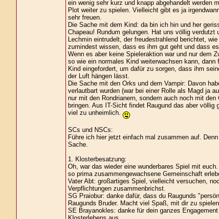
ein wenig sehr kurz und knapp abgehandelt werden m
Plot weiter zu spielen. Vielleicht gibt es ja irgend
sehr freuen.
Die Sache mit dem Kind: da bin ich hin und her geris
Chapeau! Rundum gelungen. Hat uns völlig verdutzt u
Lechmin eintrudelt, der freudestrahlend berichtet, wi
zumindest wissen, dass es ihm gut geht und dass es 
Wenn es aber keine Spieleraktion war und nur dem Z
so wie ein normales Kind weiterwachsen kann, dann fä
Kind eingefordert, um dafür zu sorgen, dass ihm seine
der Luft hängen lässt.
Die Sache mit den Orks und dem Vampir: Davon habe 
verlautbart wurden (war bei einer Rolle als Magd ja au
nur mit den Rondrianern, sondern auch noch mit den
bringen. Aus IT-Sicht findet Raugund das aber völlig
viel zu unheimlich.
SCs und NSCs:
Führe ich hier jetzt einfach mal zusammen auf. Denn i
Sache.
1. Klosterbesatzung:
Oh, war das wieder eine wunderbares Spiel mit euch. I
so prima zusammengewachsene Gemeinschaft erlebe
Vater Abt: großartiges Spiel, vielleicht versuchen, n
Verpflichtungen zusammenbrichst.
SG Praiobur: danke dafür, dass du Raugunds "persönl
Raugunds Bruder. Macht viel Spaß, mit dir zu spielen
SE Brayanokles: danke für dein ganzes Engagement 
Klosterlebens aus.