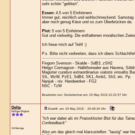
sehr schön "gelitten".
Essen:
4,5 von 5 Einhörnern
Immer gut, reichlich und wohlschmeckend. Samstag m
aber noch genug Käse und so zum Überbrücken da.
Plot:
5 von 5 Einhörnern
Gut und vielseitig. Die enthaltenen moralischen Zwie
Ich freue mich auf Teil4 :)
P.s. Bitte nicht verbreiten, dass ich übers Schlachtfel
Fingorn Svenson - Skalde - SdB3, zSH2
Helgyr Cormagson - Halbthorwaler aus Havena, Söld
Magister curativo extraordinarius viatoris vinsaltis B
SIL, WzW, PzE1, SdB4, SK1, Amb1, Sh3, etc. Pp.
Nanjuk - niv. Handwerker - FG2
NSC - TzW
Bearbeitet von: Dunkelschrat am: 20 May 2019 22:22:57 Uhr
Delta
Erstellt am: 20 May 2019 : 20:48:34 Uhr
fleißiges Mitglied
"Ich war dabei als im Praioskloster Blut für das Tai
Confeedback"
114 Beiträge
Also um das gleich mal klarzustellen: "lausig" war hi