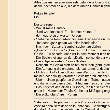
Alles zusammen also eine sehr gelungene Con und ic
danke nochmal an alle, die dem armen Gänßlein gehol
Kekse für alle!
Fio
Beste Szenen:
- Wo ist mein Ganter?
- „Und was kannst du?“ - „Ich hab Kekse…“
- der neue Dreischwestern-Orden
- Stehen eine Rondra-Novizin, eine Travia-Novizin un
- „Ich sehe ganz genau wo deine Hände sind.“
- Nach dem Satuaria-Symbol suchen zu dürfen
- „Praios zum Gruße.“ - „Praios zum Gruße. … Tr
Gruße….“ // schade, dass wir in dem Moment nich n
- Die Seelenheilung, an der plötzlich so wunderbar v
- Die aufgebesserten Praios-Oblaten
- Kenneth im Feldlazarett helfen zu dürfen (ganz groß
- Die Aufregung die entstand, als das arme, undschu
- Mich von Colja Bannoff auf dem Weg zur / in der E
meinen noch völlig verwirrten Geweihten zu lauschen 
- Über meinem geopferten Geweihten in Tränen auszub
und danach die ganze Zeit mit Ingramm zu schimpfe
- Das Angebot des einen Ork (sorry, ich bin schlech
grade im Namen der Travia-Kirche zur Mäßigung angeh
- Der plötzliche Clarum Purum
Saharsab Fuxfelljaar von Sinoda (Saza) - Alchimisti
Ayshira saba Nereidane salla Ishannah - Schwertgese
der Mada Basari; Leibwächterin der Zahiralind