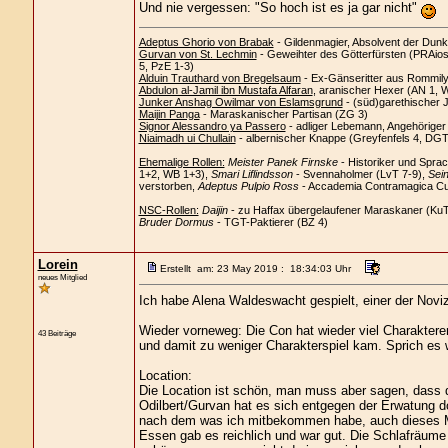
Und nie vergessen: "So hoch ist es ja gar nicht"
Adeptus Ghorio von Brabak
- Gildenmagier, Absolvent der Dunk
Gurvan von St. Lechmin
- Geweihter des Götterfürsten (PRAios)
5, PzE 1-3)
Alduin Trauthard von Bregelsaum
- Ex-Gänseritter aus Rommil
Abdulon al-Jamil ibn Mustafa Alfaran
, aranischer Hexer (AN 1, 
Junker Anshag Owilmar von Eslamsgrund
- (süd)garethischer 
Maijin Panga
- Maraskanischer Partisan (ZG 3)
Signor Alessandro ya Passero
- adliger Lebemann, Angehörige
Niaimadh ui Chullain
- albernischer Knappe (Greyfenfels 4, DGT
Ehemalige Rollen:
Meister Panek Firnske
- Historiker und Spra
1+2, WB 1+3),
Smari Liflindsson
- Svennaholmer (LvT 7-9),
Sein
verstorben,
Adeptus Pulpio Ross
- Accademia Contramagica Cus
NSC-Rollen:
Daijin
- zu Haffax übergelaufener Maraskaner (Ku
Bruder Dormus
- TGT-Paktierer (BZ 4)
Lorein
Erstellt am: 23 May 2019 : 18:34:03 Uhr
neues Mitglied
Ich habe Alena Waldeswacht gespielt, einer der Novi
Wieder vorneweg: Die Con hat wieder viel Charakter
43 Beiträge
und damit zu weniger Charakterspiel kam. Sprich es w
Location:
Die Location ist schön, man muss aber sagen, dass d
Odilbert/Gurvan hat es sich entgegen der Erwatung d
nach dem was ich mitbekommen habe, auch dieses 
Essen gab es reichlich und war gut. Die Schlafräume