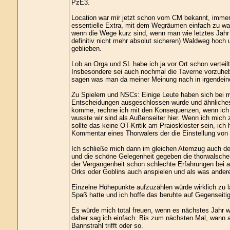
PzE3.
Location war mir jetzt schon vom CM bekannt, immer g
essentielle Extra, mit dem Wegräumen einfach zu wart
wenn die Wege kurz sind, wenn man wie letztes Jahr 
definitiv nicht mehr absolut sicheren) Waldweg hoch
geblieben.
Lob an Orga und SL habe ich ja vor Ort schon verteil
Insbesondere sei auch nochmal die Taverne vorzuheb
sagen was man da meiner Meinung nach in irgendeine
Zu Spielern und NSCs: Einige Leute haben sich bei m
Entscheidungen ausgeschlossen wurde und ähnliches,
komme, rechne ich mit den Konsequenzen, wenn ich e
wusste wir sind als Außenseiter hier. Wenn ich mich 
sollte das keine OT-Kritik am Praioskloster sein, ich
Kommentar eines Thorwalers der die Einstellung von 
Ich schließe mich dann im gleichen Atemzug auch de
und die schöne Gelegenheit gegeben die thorwalsche 
der Vergangenheit schon schlechte Erfahrungen bei a
Orks oder Goblins auch anspielen und als was andere
Einzelne Höhepunkte aufzuzählen würde wirklich zu la
Spaß hatte und ich hoffe das beruhte auf Gegenseitig
Es würde mich total freuen, wenn es nächstes Jahr wei
daher sag ich einfach: Bis zum nächsten Mal, wann a
Bannstrahl trifft oder so.