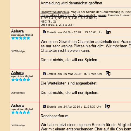
Anmeldung wird demnächst geöffnet.
Ilmarjew Woldurjenko
, Magus der Schule der Beherrschung zu Neers
Brayanokles Horathyon A'Sphareïos dylli Tyrakos
, Donator Lumini 
2, ST 2 & 3, ST 2 & 3, PzE 1 & 3 & RF 3)
NSC
(SL 2)
Orga
(PzE 1, 2, 3 & 3.5)
Ashara
Erstellt am: 04 Nov 2018 : 15:35:01 Uhr
super aktives Mitglied
Wer einen Geweihten Charakter außerhalb des Praios-
es nur sehr wenige Plätze hierfür gibt. Wir möchte
Charakter nicht spielen kann.
1627 Beiträge
Die tut nichts, die will nur Spielen...
Ashara
Erstellt am: 25 Mar 2019 : 07:37:06 Uhr
super aktives Mitglied
Die Wartelisten sind abgearbeitet.
Die tut nichts, die will nur Spielen...
1627 Beiträge
Ashara
Erstellt am: 24 Apr 2019 : 11:24:37 Uhr
super aktives Mitglied
Rondrianerforum
Wir haben jetzt einen eigenen Bereich für die Mitglie
1627 Beiträge
Wer mit einem entsprechenden Char auf die Con komm