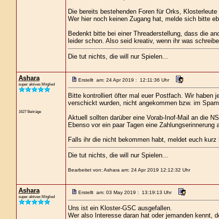
Die bereits bestehenden Foren für Orks, Klosterleu
Wer hier noch keinen Zugang hat, melde sich bitte ebe
Bedenkt bitte bei einer Threaderstellung, dass die a
leider schon. Also seid kreativ, wenn ihr was schreiben
Die tut nichts, die will nur Spielen...
Ashara
Erstellt am: 24 Apr 2019 : 12:11:36 Uhr
super aktives Mitglied
Bitte kontrolliert öfter mal euer Postfach. Wir haben
verschickt wurden, nicht angekommen bzw. im Spamo
1627 Beiträge
Aktuell sollten darüber eine Vorab-Inof-Mail an die 
Ebenso vor ein paar Tagen eine Zahlungserinnerung an
Falls ihr die nicht bekommen habt, meldet euch kurz
Die tut nichts, die will nur Spielen...
Bearbeitet von: Ashara am: 24 Apr 2019 12:12:32 Uhr
Ashara
Erstellt am: 03 May 2019 : 13:19:13 Uhr
super aktives Mitglied
Uns ist ein Kloster-GSC ausgefallen.
Wer also Interesse daran hat oder jemanden kennt, der