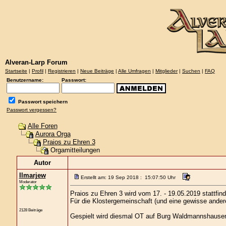
Alveran-Larp Forum
Startseite
|
Profil
|
Registrieren
|
Neue Beiträge
|
Alle Umfragen
|
Mitglieder
|
Suchen
|
FAQ
Benutzername:
Passwort:
Passwort speichern
Passwort vergessen?
Alle Foren
Aurora Orga
Praios zu Ehren 3
Orgamitteilungen
Autor
Ilmarjew
Erstellt am: 19 Sep 2018 : 15:07:50 Uhr
Moderator
Praios zu Ehren 3 wird vom 17. - 19.05.2019 stattfind
Für die Klostergemeinschaft (und eine gewisse ander
2128 Beiträge
Gespielt wird diesmal OT auf Burg Waldmannshausen, 