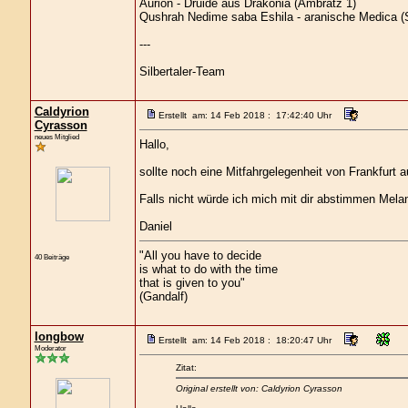
Aurion - Druide aus Drakonia (Ambratz 1)
Qushrah Nedime saba Eshila - aranische Medica (S
---
Silbertaler-Team
Caldyrion
Erstellt am: 14 Feb 2018 : 17:42:40 Uhr
Cyrasson
neues Mitglied
Hallo,
sollte noch eine Mitfahrgelegenheit von Frankfurt 
Falls nicht würde ich mich mit dir abstimmen Mel
Daniel
"All you have to decide
40 Beiträge
is what to do with the time
that is given to you"
(Gandalf)
longbow
Erstellt am: 14 Feb 2018 : 18:20:47 Uhr
Moderator
Zitat:
Original erstellt von: Caldyrion Cyrasson