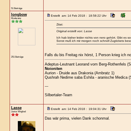
51 Beiträge
longbow
Erstellt am: 14 Feb 2018 : 18:58:22 Uhr
Moderator
Zitat:
Original erstellt von: Lasse
Ich hab bisher leider nichts von nero gehört. Gibt es 
Sonst muß ich mir morgen noch schnell Zugtickets beso
Falls du bis Freitag nix hörst, 1 Person krieg ich no
251 Beiträge
Adeptus-Leutnant Leorand vom Berg-Rothenfels (S
Noioniten
Aurion - Druide aus Drakonia (Ambratz 1)
Qushrah Nedime saba Eshila - aranische Medica (S
---
Silbertaler-Team
Lasse
Erstellt am: 14 Feb 2018 : 19:04:31 Uhr
Junior Mitglied
Das wär prima, vielen Dank schonmal.