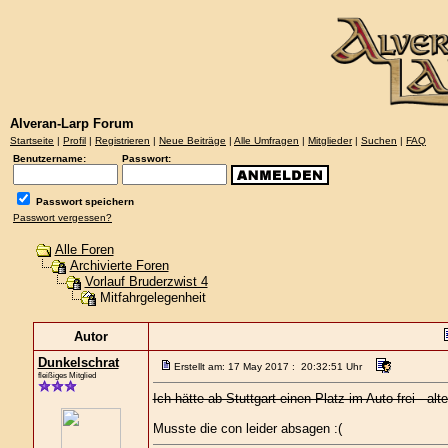
Alveran-Larp Forum
Startseite
|
Profil
|
Registrieren
|
Neue Beiträge
|
Alle Umfragen
|
Mitglieder
|
Suchen
|
FAQ
Benutzername:
Passwort:
Passwort speichern
Passwort vergessen?
Alle Foren
Archivierte Foren
Vorlauf Bruderzwist 4
Mitfahrgelegenheit
Autor
Dunkelschrat
Erstellt am: 17 May 2017 : 20:32:51 Uhr
fleißiges Mitglied
Ich hätte ab Stuttgart einen Platz im Auto frei - al
Musste die con leider absagen :(