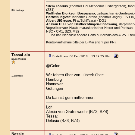
Silem Tobrius
(ehemals Hal-Mendenus Eisbergersen), tobrisc
(ZZ1)
337 Beiträge
Wulfhelm Biorkson Bosparano
, Leibwächter & Gardeweibe
Hortwin Ingvalf
, isenoher Gardist (ehemals Jäger) - LvT10
Albert UiGregor
, Pirat/Schiffsarzt - DG1
Answin U. H. von Bluthechtingen-Friedwang
, darpatisch
Vegsziber von Huab
, maraskanischer Hexer und Partisan 
NSC - CM1, BZ3, MS2
... und natürlich viele andere Cons außerhalb des ALeV. Freu
Kontaktaufnahme bitte per E-Mail (nicht per PN).
TessaLein
Erstellt am: 06 Feb 2018 : 13:49:25 Uhr
neues Mitglied
@Golan
Wir fahren über von Lübeck über:
11 Beiträge
Hamburg
Hannover
Göttingen
Du kannst gern mitkommen.
Lori:
Alexia von Grafenwoehr (BZ3, BZ4)
Tessa:
Delusia (BZ3, BZ4)
Nessie