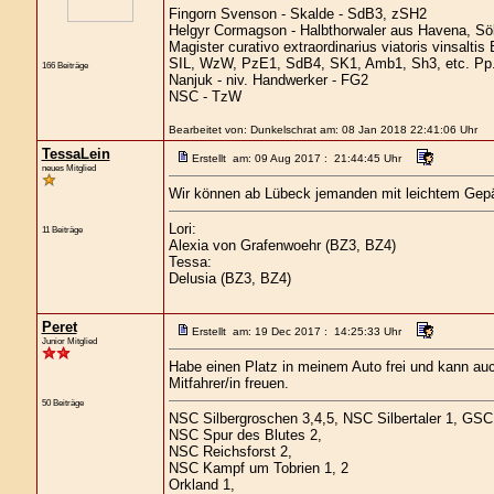
Fingorn Svenson - Skalde - SdB3, zSH2
Helgyr Cormagson - Halbthorwaler aus Havena, Sö
Magister curativo extraordinarius viatoris vinsalti
SIL, WzW, PzE1, SdB4, SK1, Amb1, Sh3, etc. Pp
166 Beiträge
Nanjuk - niv. Handwerker - FG2
NSC - TzW
Bearbeitet von: Dunkelschrat am: 08 Jan 2018 22:41:06 Uhr
TessaLein
Erstellt am: 09 Aug 2017 : 21:44:45 Uhr
neues Mitglied
Wir können ab Lübeck jemanden mit leichtem Gep
Lori:
11 Beiträge
Alexia von Grafenwoehr (BZ3, BZ4)
Tessa:
Delusia (BZ3, BZ4)
Peret
Erstellt am: 19 Dec 2017 : 14:25:33 Uhr
Junior Mitglied
Habe einen Platz in meinem Auto frei und kann a
Mitfahrer/in freuen.
50 Beiträge
NSC Silbergroschen 3,4,5, NSC Silbertaler 1, GSC S
NSC Spur des Blutes 2,
NSC Reichsforst 2,
NSC Kampf um Tobrien 1, 2
Orkland 1,