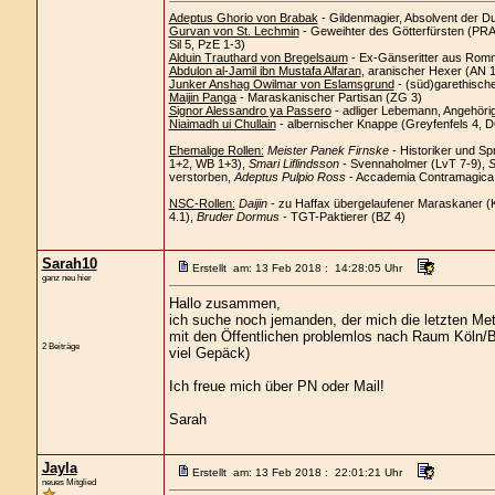
Adeptus Ghorio von Brabak
- Gildenmagier, Absolvent der D
Gurvan von St. Lechmin
- Geweihter des Götterfürsten (PRAi
Sil 5, PzE 1-3)
Alduin Trauthard von Bregelsaum
- Ex-Gänseritter aus Romm
Abdulon al-Jamil ibn Mustafa Alfaran
, aranischer Hexer (AN 
Junker Anshag Owilmar von Eslamsgrund
- (süd)garethisch
Maijin Panga
- Maraskanischer Partisan (ZG 3)
Signor Alessandro ya Passero
- adliger Lebemann, Angehöri
Niaimadh ui Chullain
- albernischer Knappe (Greyfenfels 4, 
Ehemalige Rollen:
Meister Panek Firnske
- Historiker und Sp
1+2, WB 1+3),
Smari Liflindsson
- Svennaholmer (LvT 7-9),
S
verstorben,
Adeptus Pulpio Ross
- Accademia Contramagica C
NSC-Rollen:
Daijin
- zu Haffax übergelaufener Maraskaner (
4.1),
Bruder Dormus
- TGT-Paktierer (BZ 4)
Sarah10
Erstellt am: 13 Feb 2018 : 14:28:05 Uhr
ganz neu hier
Hallo zusammen,
ich suche noch jemanden, der mich die letzten Me
mit den Öffentlichen problemlos nach Raum Köln/B
2 Beiträge
viel Gepäck)
Ich freue mich über PN oder Mail!
Sarah
Jayla
Erstellt am: 13 Feb 2018 : 22:01:21 Uhr
neues Mitglied