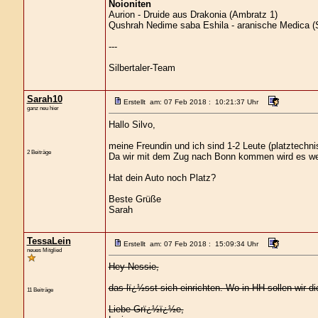
Noioniten
Aurion - Druide aus Drakonia (Ambratz 1)
Qushrah Nedime saba Eshila - aranische Medica (S
---
Silbertaler-Team
Sarah10
Erstellt am: 07 Feb 2018 : 10:21:37 Uhr
ganz neu hier
Hallo Silvo,
meine Freundin und ich sind 1-2 Leute (platztechni
2 Beiträge
Da wir mit dem Zug nach Bonn kommen wird es we
Hat dein Auto noch Platz?
Beste Grüße
Sarah
TessaLein
Erstellt am: 07 Feb 2018 : 15:09:34 Uhr
neues Mitglied
Hey Nessie,
das lï¿½sst sich einrichten. Wo in HH sollen wir d
11 Beiträge
Liebe Grï¿½ï¿½e,