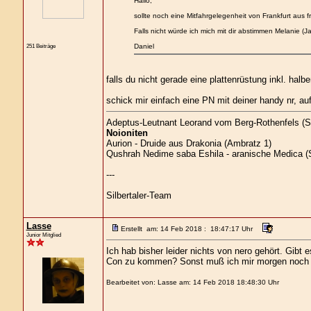
Hallo,
sollte noch eine Mitfahrgelegenheit von Frankfurt aus 
Falls nicht würde ich mich mit dir abstimmen Melanie 
251 Beiträge
Daniel
falls du nicht gerade eine plattenrüstung inkl. halb
schick mir einfach eine PN mit deiner handy nr, a
Adeptus-Leutnant Leorand vom Berg-Rothenfels (S
Noioniten
Aurion - Druide aus Drakonia (Ambratz 1)
Qushrah Nedime saba Eshila - aranische Medica (S
---
Silbertaler-Team
Lasse
Erstellt am: 14 Feb 2018 : 18:47:17 Uhr
Junior Mitglied
Ich hab bisher leider nichts von nero gehört. Gibt
Con zu kommen? Sonst muß ich mir morgen noch sc
Bearbeitet von: Lasse am: 14 Feb 2018 18:48:30 Uhr