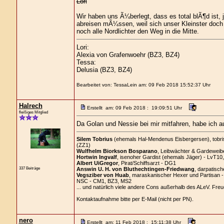
Lori
Wir haben uns Ã¼berlegt, dass es total blÃ¶d ist
abreisen mÃ¼ssen, weil sich unser Kleinster doch 
noch alle Nordlichter den Weg in die Mitte.
Lori:
Alexia von Grafenwoehr (BZ3, BZ4)
Tessa:
Delusia (BZ3, BZ4)
Bearbeitet von: TessaLein am: 09 Feb 2018 15:52:37 Uhr
Halrech
Erstellt am: 09 Feb 2018 : 19:09:51 Uhr
fleißiges Mitglied
Da Golan und Nessie bei mir mitfahren, habe ich au
Silem Tobrius
(ehemals Hal-Mendenus Eisbergersen), tobrisc
(ZZ1)
Wulfhelm Biorkson Bosparano
, Leibwächter & Gardeweibe
Hortwin Ingvalf
, isenoher Gardist (ehemals Jäger) - LvT10
Albert UiGregor
, Pirat/Schiffsarzt - DG1
337 Beiträge
Answin U. H. von Bluthechtingen-Friedwang
, darpatisch
Vegsziber von Huab
, maraskanischer Hexer und Partisan 
NSC - CM1, BZ3, MS2
... und natürlich viele andere Cons außerhalb des ALeV. Freu
Kontaktaufnahme bitte per E-Mail (nicht per PN).
nero
Erstellt am: 11 Feb 2018 : 15:11:38 Uhr