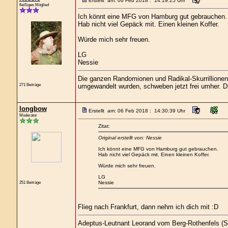
Erstellt am: 06 Feb 2018 : 14:19:25 Uhr
fleißiges Mitglied
Ich könnt eine MFG von Hamburg gut gebrauchen.
Hab nicht viel Gepäck mit. Einen kleinen Koffer.
Würde mich sehr freuen.
LG
Nessie
Die ganzen Randomionen und Radikal-Skurrillionen, 
271 Beiträge
umgewandelt wurden, schweben jetzt frei umher. Die
longbow
Erstellt am: 06 Feb 2018 : 14:30:39 Uhr
Moderator
Zitat:
Original erstellt von: Nessie
Ich könnt eine MFG von Hamburg gut gebrauchen.
Hab nicht viel Gepäck mit. Einen kleinen Koffer.
Würde mich sehr freuen.
LG
251 Beiträge
Nessie
Flieg nach Frankfurt, dann nehm ich dich mit :D
Adeptus-Leutnant Leorand vom Berg-Rothenfels (S