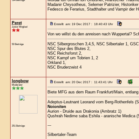
594 Beiträge
Madanir Chrysotheus, Selemer Patrizier, Historike
Fedesco de Ferarius, Stadthalter und Vampir der 
Peret
Erstellt am: 19 Dec 2017 : 18:40:43 Uhr
Junior Mitglied
Von wo willst du den anreisen nach Wuppertal? Schr
NSC Silbergroschen 3,4,5, NSC Silbertaler 1, GSC S
50 Beiträge
NSC Spur des Blutes 2,
NSC Reichsforst 2,
NSC Kampf um Tobrien 1, 2
Orkland 1,
NSC Bruderzwist 4
longbow
Erstellt am: 20 Dec 2017 : 11:43:41 Uhr
Moderator
Biete MFG aus dem Raum Frankfurt/Main, entlang 
Adeptus-Leutnant Leorand vom Berg-Rothenfels (S
Noioniten
Aurion - Druide aus Drakonia (Ambratz 1)
Qushrah Nedime saba Eshila - aranische Medica (S
---
251 Beiträge
Silbertaler-Team