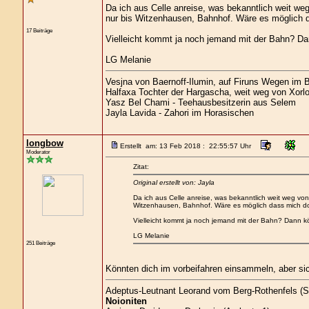
Da ich aus Celle anreise, was bekanntlich weit we
nur bis Witzenhausen, Bahnhof. Wäre es möglich 
17 Beiträge
Vielleicht kommt ja noch jemand mit der Bahn? Da
LG Melanie
Vesjna von Baernoff-Ilumin, auf Firuns Wegen im 
Halfaxa Tochter der Hargascha, weit weg von Xorl
Yasz Bel Chami - Teehausbesitzerin aus Selem
Jayla Lavida - Zahori im Horasischen
longbow
Erstellt am: 13 Feb 2018 : 22:55:57 Uhr
Moderator
Zitat:
Original erstellt von: Jayla
Da ich aus Celle anreise, was bekanntlich weit weg vo
Witzenhausen, Bahnhof. Wäre es möglich dass mich d
Vielleicht kommt ja noch jemand mit der Bahn? Dann kö
LG Melanie
251 Beiträge
Könnten dich im vorbeifahren einsammeln, aber sic
Adeptus-Leutnant Leorand vom Berg-Rothenfels (S
Noioniten