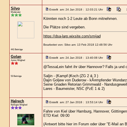
Silvo
Erstellt am: 24 Jan 2018 : 12:03:21 Uhr
Moderator
Könnten noch 1-2 Leute ab Bonn mitnehmen.
Die Plätze sind vergeben.
https://dsa-larp.wixsite.com/smijad
Bearbeitet von: Silvo am: 13 Feb 2018 12:48:56 Uhr
441 Beiträge
Golan
Erstellt am: 24 Jan 2018 : 13:40:08 Uhr
Junior Mitglied
@TessaLein fahrt ihr über Hannover? Falls ja und d
Saljin - (Kampf-)Koch (ZG 2 & 3 )
53 Beiträge
Dajin Goljew von Duderow - kÃ¤mpfender Wundarzt
Seine Gnaden Retorian Grimmwald - Nandusgeweiht
Lares - Baumeister, NSC (PzE 1 & 2)
Halrech
Erstellt am: 27 Jan 2018 : 13:53:14 Uhr
fleißiges Mitglied
Fahre von Kiel über Hamburg, Hannover, Göttingen 
ETD Kiel: 09:00
(Antwort bitte hier im Forum oder über "E-Mail an B