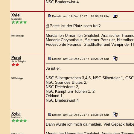
NSC Bruderzwist 4
Xylel
Erstellt am: 19 Dec 2017 : 18:06:39 Uhr
Moderator
@Peret: ist der Platz noch frei?
Mordai ibn Umran ibn Ghulshef, Aranischer Traum
594 Beiträge
Madanir Chrysotheus, Selemer Patrizier, Historike
Fedesco de Ferarius, Stadthalter und Vampir der 
Peret
Erstellt am: 19 Dec 2017 : 18:24:06 Uhr
Junior Mitglied
Ja ist er.
NSC Silbergroschen 3,4,5, NSC Silbertaler 1, GSC S
50 Beiträge
NSC Spur des Blutes 2,
NSC Reichsforst 2,
NSC Kampf um Tobrien 1, 2
Orkland 1,
NSC Bruderzwist 4
Xylel
Erstellt am: 19 Dec 2017 : 18:35:25 Uhr
Moderator
Dann würde ich mich da melden. Viel Gepäck habe i
Mordai ibn Umran ibn Ghulshef, Aranischer Traum