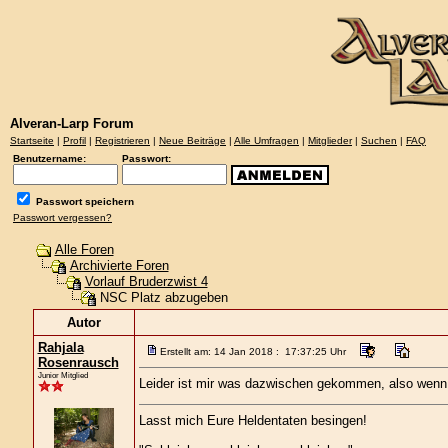
Alveran-Larp Forum
Startseite
|
Profil
|
Registrieren
|
Neue Beiträge
|
Alle Umfragen
|
Mitglieder
|
Suchen
|
FAQ
Benutzername:
Passwort:
Passwort speichern
Passwort vergessen?
Alle Foren
Archivierte Foren
Vorlauf Bruderzwist 4
NSC Platz abzugeben
Autor
Rahjala
Erstellt am: 14 Jan 2018 : 17:37:25 Uhr
Rosenrausch
Junior Mitglied
Leider ist mir was dazwischen gekommen, also wenn 
Lasst mich Eure Heldentaten besingen!