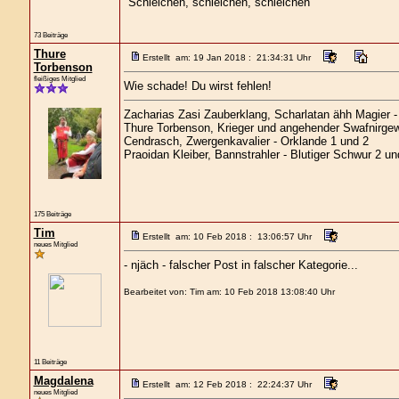
"Schleichen, schleichen, schleichen"
73 Beiträge
Thure
Erstellt am: 19 Jan 2018 : 21:34:31 Uhr
Torbenson
fleißiges Mitglied
Wie schade! Du wirst fehlen!
Zacharias Zasi Zauberklang, Scharlatan ähh Magier - 
Thure Torbenson, Krieger und angehender Swafnirgew
Cendrasch, Zwergenkavalier - Orklande 1 und 2
Praoidan Kleiber, Bannstrahler - Blutiger Schwur 2 u
175 Beiträge
Tim
Erstellt am: 10 Feb 2018 : 13:06:57 Uhr
neues Mitglied
- njäch - falscher Post in falscher Kategorie...
Bearbeitet von: Tim am: 10 Feb 2018 13:08:40 Uhr
11 Beiträge
Magdalena
Erstellt am: 12 Feb 2018 : 22:24:37 Uhr
neues Mitglied