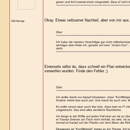
getan und ihm erstmal einen eingestielt, dass er nicht 
Okay. Etwas seltsamer Nachteil, aber von mir aus. 
1581 Beiträge
Zitat:
Ich habe die meisten Vorschläge gar nicht mitbekommen.
wichtiger aber finde ich, gerade auf eine "Action-Con"
zieht.
Einerseits willst du, dass schnell ein Plan entwick
verworfen wurden. Finde den Fehler ;)
Zitat:
Ich wollte damit nur darauf hinweisen, dass "Konfliktsp
Andere nimmt das auch auf. Und mault da auch rum. Man
Es sollte einem aber auch klar sein, dass man es IT mi
umgebracht. Das sind alles ziemliche Rauhbeine.
Ich fange in der ROlle auf jeden Fall eher an mir zu üb
er Travias Gebote am Tisch nicht einhält, los wird. Ist 
einmal im Kampf auf der Flanke von dem Mann die Re
Deswegen ist "Konfliktspiel" immer so ein Thema. Ich ha