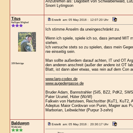
Anzutreffen als: Dagobert von Schwalbenwald, Lutz 
Snorri Lytingson
Titus
Erstellt am: 05 May 2016 : 12:07:20 Uhr
fleißiges Mitglied
Ich stimme Anselm da uneingeschränkt zu.
Wenn ich spiele, spiele ich so, dass jemand MIT m
stehen.
Ich versuche stets so zu spielen, dass mein Gegenü
nie einseitig sein.
Man sollte außerdem darauf achten, IT und OT Arg
109 Beiträge
den anderen anschreit (außer der andere ist OT la
Blatt, ist dann aber etwas, was rein auf dem Con au
www.larp-codex.de
www.augedergasse.de
Bruder Adam, Bannstrahler (Sil5, BZ2, PdK2, SWS3
Pater Ucuriel, Hüter (WzW)
Falkwin von Hartsteen, Reichsritter (KuT1, KuT2,
Adeptus Maior Cordovan von Punin, Magier aus P
Marborian, Leibwächter (Purpur 3-zehn)
Balduwyn
Erstellt am: 05 May 2016 : 20:30:17 Uhr
Moderator