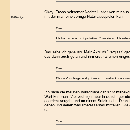
Okay. Etwas seltsamer Nachteil, aber von mir aus. 
mit der man eine zornige Natur ausspielen kann.
266 Beiträge
Zitat:
Ich bin Fan von nicht perfekten Charakteren. Ich sehe da
Das sehe ich genauso. Mein Akoluth "vergisst" ger
das dann auch getan und ihm erstmal einen eingesti
Zitat:
Ob die Vorschläge jetzt gut waren...darüber könnte man
Ich habe die meisten Vorschläge gar nicht mitbekom
Wort kommen. Viel wichtiger aber finde ich, gerade
geordent vorgeht und an einem Strick zieht. Denn 
gehen und denen was Interessantes mitteilen, wie e
da.
Zitat: