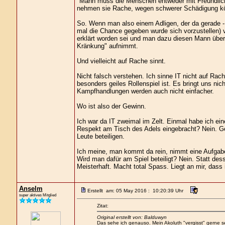
"Mann muss die Menschen entweder mit Freundlich
nehmen sie Rache, wegen schwerer Schädigung kön
So. Wenn man also einem Adligen, der da gerade 
mal die Chance gegeben wurde sich vorzustellen) v
erklärt worden sei und man dazu diesen Mann überha
Kränkung" aufnimmt.
Und vielleicht auf Rache sinnt.
Nicht falsch verstehen. Ich sinne IT nicht auf Rach
besonders geiles Rollenspiel ist. Es bringt uns n
Kampfhandlungen werden auch nicht einfacher.
Wo ist also der Gewinn.
Ich war da IT zweimal im Zelt. Einmal habe ich ei
Respekt am Tisch des Adels eingebracht? Nein. G
Leute beteiligen.
Ich meine, man kommt da rein, nimmt eine Aufgabe
Wird man dafür am Spiel beteiligt? Nein. Statt dess
Meisterhaft. Macht total Spass. Liegt an mir, dass 
Anselm
Erstellt am: 05 May 2016 : 10:20:39 Uhr
super aktives Mitglied
Zitat:
Original erstellt von: Balduwyn
Das sehe ich genauso. Mein Akoluth "vergisst" gerne s