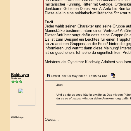
militärischer Führung, Ritter mit Gefolge, Ordenskr
denkbaren Gebieten Deres, von Al'Anfa bis Bornlan
Diese alle in eine soldatisch-militärische Struktur 
Fazit:
Jeder wählt seinen Charakter und seine Gruppe au
Mannstärke bestimmt intern einen Vertreter/ Anfüh
Dieser Anführer sorgt dafür dass seine Gruppe (in 
Es ist zum Beispiel ein Leichtes für einen Truppfüh
so zu anderen Gruppen/ an die Front/ hinter die ge
informieren und vertritt dann diese Meinung/ Inte
ist so geschehen. Ich sehe da eigentlich kein Prob
Meistens als Gyselmar Klodewig Adalbert von Isen
Balduwyn
Erstellt am: 06 May 2016 : 16:05:54 Uhr
Moderator
Zitat:
Und da du es sooo häufig erwähnst: Das mit den Plänkl
du es so oft sagst, willst du sicher Anerkennung dafür. 
266 Beiträge
Oweia...