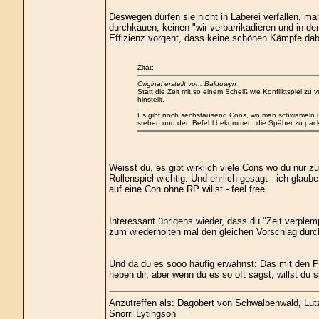
Deswegen dürfen sie nicht in Laberei verfallen, ma
durchkauen, keinen "wir verbarrikadieren und in de
Effizienz vorgeht, dass keine schönen Kämpfe dab
Zitat:
Original erstellt von: Balduwyn
Statt die Zeit mit so einem Scheiß wie Konfliktspiel zu
hinstellt.
Es gibt noch sechstausend Cons, wo man schwameln und
stehen und den Befehl bekommen, die Späher zu pac
Weisst du, es gibt wirklich viele Cons wo du nur 
Rollenspiel wichtig. Und ehrlich gesagt - ich glaube
auf eine Con ohne RP willst - feel free.
Interessant übrigens wieder, dass du "Zeit verplem
zum wiederholten mal den gleichen Vorschlag durc
Und da du es sooo häufig erwähnst: Das mit den Pl
neben dir, aber wenn du es so oft sagst, willst du 
Anzutreffen als: Dagobert von Schwalbenwald, Lutz 
Snorri Lytingson