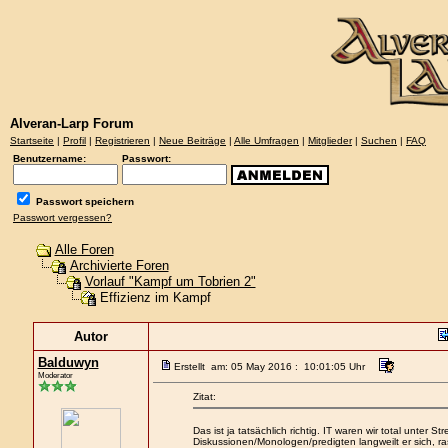
Alveran-Larp Forum
Startseite
|
Profil
|
Registrieren
|
Neue Beiträge
|
Alle Umfragen
|
Mitglieder
|
Suchen
|
FAQ
Benutzername:
Passwort:
Passwort speichern
Passwort vergessen?
Alle Foren
Archivierte Foren
Vorlauf "Kampf um Tobrien 2"
Effizienz im Kampf
Autor
Balduwyn
Erstellt am: 05 May 2016 : 10:01:05 Uhr
Moderator
Zitat:
Das ist ja tatsächlich richtig. IT waren wir total unter 
Diskussionen/Monologen/predigten langweilt er sich, ras