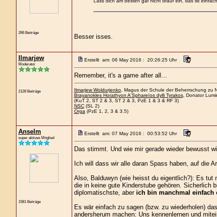
Lass dich am besten gar nicht drauf ein, das ist einfach
266 Beiträge
Besser isses.
Ilmarjew
Erstellt am: 06 May 2016 : 20:26:25 Uhr
Moderator
Remember, it's a game after all...
Ilmarjew Woldurjenko
, Magus der Schule der Beherrschung zu Ne
2128 Beiträge
Brayanokles Horathyon A'Sphareïos dylli Tyrakos
, Donator Lumi
(KuT 2, ST 2 & 3, ST 2 & 3, PzE 1 & 3 & RF 3)
NSC
(SL 2)
Orga
(PzE 1, 2, 3 & 3.5)
Anselm
Erstellt am: 07 May 2016 : 00:53:52 Uhr
super aktives Mitglied
Das stimmt. Und wie mir gerade wieder bewusst wir
Ich will dass wir alle daran Spass haben, auf die 
Also, Balduwyn (wie heisst du eigentlich?): Es tut 
die in keine gute Kinderstube gehören. Sicherlich bi
diplomatischste, aber
ich bin manchmal einfach e
1581 Beiträge
Es wär einfach zu sagen (bzw. zu wiederholen) da
andersherum machen: Uns kennenlernen und mitein