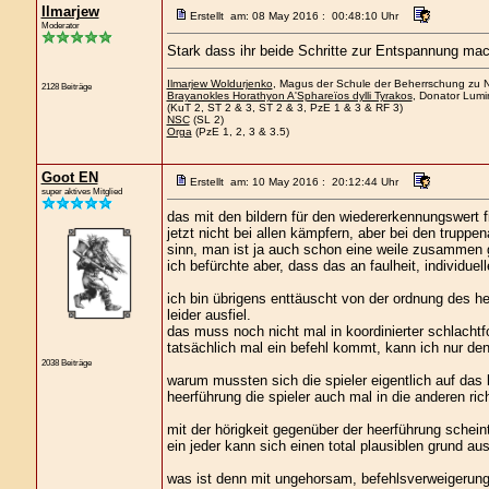
Ilmarjew
Erstellt am: 08 May 2016 : 00:48:10 Uhr
Moderator
Stark dass ihr beide Schritte zur Entspannung macht
Ilmarjew Woldurjenko
, Magus der Schule der Beherrschung zu Ne
2128 Beiträge
Brayanokles Horathyon A'Sphareïos dylli Tyrakos
, Donator Lumi
(KuT 2, ST 2 & 3, ST 2 & 3, PzE 1 & 3 & RF 3)
NSC
(SL 2)
Orga
(PzE 1, 2, 3 & 3.5)
Goot EN
Erstellt am: 10 May 2016 : 20:12:44 Uhr
super aktives Mitglied
das mit den bildern für den wiedererkennungswert fi
jetzt nicht bei allen kämpfern, aber bei den trupp
sinn, man ist ja auch schon eine weile zusammen g
ich befürchte aber, dass das an faulheit, individue
ich bin übrigens enttäuscht von der ordnung des h
leider ausfiel.
das muss noch nicht mal in koordinierter schlacht
tatsächlich mal ein befehl kommt, kann ich nur den
2038 Beiträge
warum mussten sich die spieler eigentlich auf das 
heerführung die spieler auch mal in die anderen ri
mit der hörigkeit gegenüber der heerführung schei
ein jeder kann sich einen total plausiblen grund au
was ist denn mit ungehorsam, befehlsverweigerung,