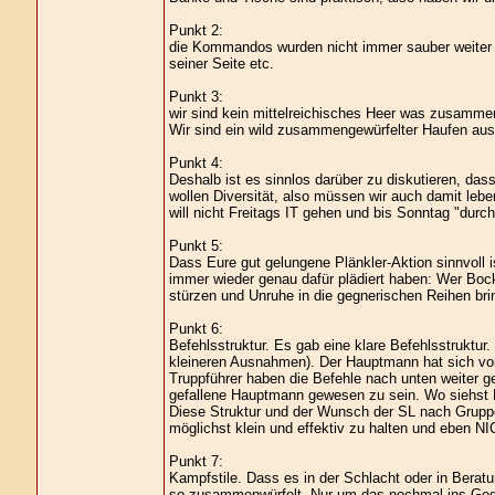
Punkt 2:
die Kommandos wurden nicht immer sauber weiter g
seiner Seite etc.
Punkt 3:
wir sind kein mittelreichisches Heer was zusamme
Wir sind ein wild zusammengewürfelter Haufen aus F
Punkt 4:
Deshalb ist es sinnlos darüber zu diskutieren, da
wollen Diversität, also müssen wir auch damit leb
will nicht Freitags IT gehen und bis Sonntag "dur
Punkt 5:
Dass Eure gut gelungene Plänkler-Aktion sinnvoll i
immer wieder genau dafür plädiert haben: Wer Bock
stürzen und Unruhe in die gegnerischen Reihen bri
Punkt 6:
Befehlsstruktur. Es gab eine klare Befehlsstruktur
kleineren Ausnahmen). Der Hauptmann hat sich von 
Truppführer haben die Befehle nach unten weiter g
gefallene Hauptmann gewesen zu sein. Wo siehst D
Diese Struktur und der Wunsch der SL nach Grupp
möglichst klein und effektiv zu halten und eben N
Punkt 7:
Kampfstile. Dass es in der Schlacht oder in Beratu
so zusammenwürfelt. Nur um das nochmal ins Gedä