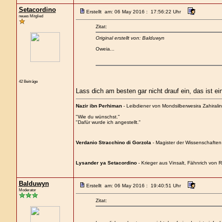
Setacordino
Erstellt am: 06 May 2016 : 17:56:22 Uhr
neues Mitglied
Zitat:
Original erstellt von: Balduwyn
Oweia...
42 Beiträge
Lass dich am besten gar nicht drauf ein, das ist ei
Nazir ibn Perhiman
- Leibdiener von Mondsilberwesira Zahirali
"Wie du wünschst."
"Dafür wurde ich angestellt."
Verdanio Stracchino di Gorzola
- Magister der Wissenschaften
Lysander ya Setacordino
- Krieger aus Vinsalt, Fähnrich von Ri
Balduwyn
Erstellt am: 06 May 2016 : 19:40:51 Uhr
Moderator
Zitat: