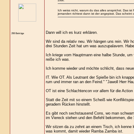
Zitat:
Ich weiss nicht, warum du das alles ansprichst. Das is
jemanden richtest dann ist der angepisst. Das scheint dir 
Dann will ich es kurz erklären.
266 Beiträge
Wir sind da relativ neu. Wir hängen uns rein. Wir
drei Stunden Zeit hat um was auszupalavern. Habe
Ich kriege vom Hauptmann eine halbe Stunde, um was
reiße ich was.
Ich komme wieder und möchte schlicht, dass neue A
IT. Wie OT. Als Leutnant der Spieße bin ich knap
rum und immer ran an den Feind." "Jawoll Herr Ha
OT ist eine Schlachtencon vor allem für die Action
Statt die Zeit mit so einem Scheiß wie Konfliktspie
geradem Rücken hinstellt.
Es gibt noch sechstausend Cons, wo man schwameln
im Viereck stehen und den Befehl bekommen, die 
Wir sitzen da zu zehnt an einem Tisch, ich kenne 
was kommt, damit wieder Ramba Zamba ist.