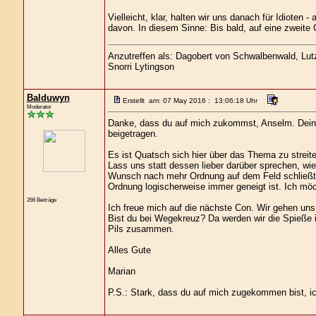
Vielleicht, klar, halten wir uns danach für Idioten
davon. In diesem Sinne: Bis bald, auf eine zweite
Anzutreffen als: Dagobert von Schwalbenwald, Lutz 
Snorri Lytingson
Balduwyn
Erstellt am: 07 May 2016 : 13:06:18 Uhr
Moderator
Danke, dass du auf mich zukommst, Anselm. Dein 
beigetragen.
Es ist Quatsch sich hier über das Thema zu streite
Lass uns statt dessen lieber darüber sprechen, w
Wunsch nach mehr Ordnung auf dem Feld schließt.
Ordnung logischerweise immer geneigt ist. Ich möc
266 Beiträge
Ich freue mich auf die nächste Con. Wir gehen un
Bist du bei Wegekreuz? Da werden wir die Spieße i
Pils zusammen.
Alles Gute
Marian
P.S.: Stark, dass du auf mich zugekommen bist, ic