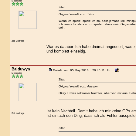
Moderator
Zitat:
Original erstellt von: Titus
Wenn ich spiele, spiele ich so, dass jemand MIT mir sp
Ich versuche stets so zu spielen, dass mein Gegenüber d
sein.
266 Beiträge
War es da aber. Ich habe dreimal angesetzt, was zu
und komplett einseitig.
Balduwyn
Erstellt am: 05 May 2016 : 20:45:11 Uhr
Moderator
Zitat:
Original erstellt von: Anselm
Okay. Etwas seltsamer Nachteil, aber von mir aus. Sehe 
Ist kein Nachteil. Damit habe ich mir keine GPs er
266 Beiträge
Ist einfach son Ding, dass ich als Fehler ausspiele
Zitat: