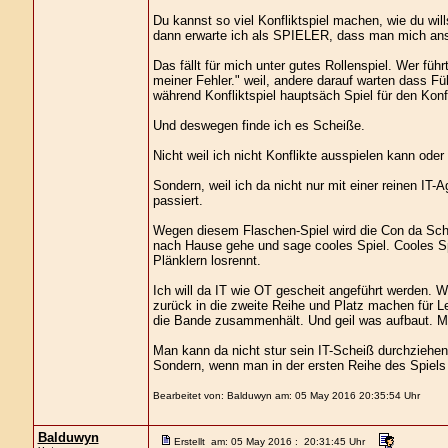
Du kannst so viel Konfliktspiel machen, wie du wil
dann erwarte ich als SPIELER, dass man mich anspi
Das fällt für mich unter gutes Rollenspiel. Wer führ
meiner Fehler." weil, andere darauf warten dass Fü
während Konfliktspiel hauptsäch Spiel für den Konf
Und deswegen finde ich es Scheiße.
Nicht weil ich nicht Konflikte ausspielen kann oder w
Sondern, weil ich da nicht nur mit einer reinen IT-
passiert.
Wegen diesem Flaschen-Spiel wird die Con da Sche
nach Hause gehe und sage cooles Spiel. Cooles Sp
Plänklern losrennt.
Ich will da IT wie OT gescheit angeführt werden. We
zurück in die zweite Reihe und Platz machen für L
die Bande zusammenhält. Und geil was aufbaut. Me
Man kann da nicht stur sein IT-Scheiß durchziehen
Sondern, wenn man in der ersten Reihe des Spiels
Bearbeitet von: Balduwyn am: 05 May 2016 20:35:54 Uhr
Balduwyn
Erstellt am: 05 May 2016 : 20:31:45 Uhr