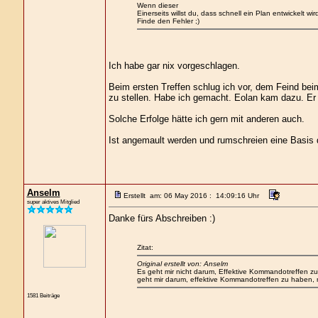
Wenn dieser
Einerseits willst du, dass schnell ein Plan entwickelt w
Finde den Fehler ;)
Ich habe gar nix vorgeschlagen.
Beim ersten Treffen schlug ich vor, dem Feind be
zu stellen. Habe ich gemacht. Eolan kam dazu. Er
Solche Erfolge hätte ich gern mit anderen auch.
Ist angemault werden und rumschreien eine Basis 
Anselm
Erstellt am: 06 May 2016 : 14:09:16 Uhr
super aktives Mitglied
Danke fürs Abschreiben :)
Zitat:
Original erstellt von: Anselm
Es geht mir nicht darum, Effektive Kommandotreffen zu
geht mir darum, effektive Kommandotreffen zu haben, m
1581 Beiträge