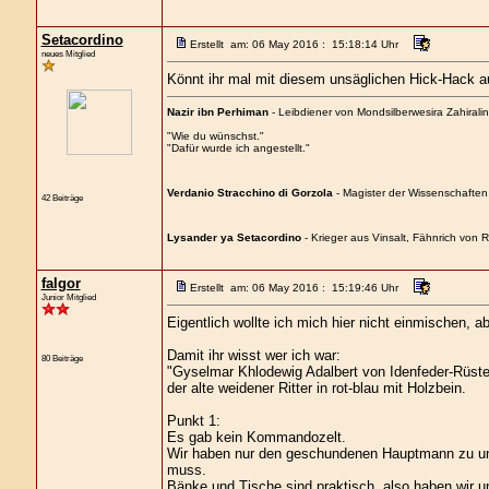
Setacordino
Erstellt am: 06 May 2016 : 15:18:14 Uhr
neues Mitglied
Könnt ihr mal mit diesem unsäglichen Hick-Hack a
Nazir ibn Perhiman
- Leibdiener von Mondsilberwesira Zahirali
"Wie du wünschst."
"Dafür wurde ich angestellt."
Verdanio Stracchino di Gorzola
- Magister der Wissenschaften
42 Beiträge
Lysander ya Setacordino
- Krieger aus Vinsalt, Fähnrich von Ri
falgor
Erstellt am: 06 May 2016 : 15:19:46 Uhr
Junior Mitglied
Eigentlich wollte ich mich hier nicht einmischen, 
Damit ihr wisst wer ich war:
80 Beiträge
"Gyselmar Khlodewig Adalbert von Idenfeder-Rüst
der alte weidener Ritter in rot-blau mit Holzbein.
Punkt 1:
Es gab kein Kommandozelt.
Wir haben nur den geschundenen Hauptmann zu uns 
muss.
Bänke und Tische sind praktisch, also haben wir un