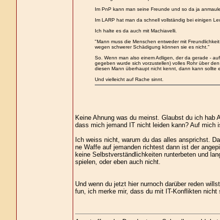
Im PnP kann man seine Freunde und so da ja anmaule
Im LARP hat man da schnell vollständig bei einigen Leut
Ich halte es da auch mit Machiavelli.
"Mann muss die Menschen entweder mit Freundlichkei
wegen schwerer Schädigung können sie es nicht."
So. Wenn man also einem Adligen, der da gerade - au
gegeben wurde sich vorzustellen) volles Rohr über den
diesen Mann überhaupt nicht kennt, dann kann sollte e
Und vielleicht auf Rache sinnt.
Keine Ahnung was du meinst. Glaubst du ich hab An
dass mich jemand IT nicht leiden kann? Auf mich is
Ich weiss nicht, warum du das alles ansprichst. Da
ne Waffe auf jemanden richtest dann ist der angepiss
keine Selbstverständlichkeiten runterbeten und la
spielen, oder eben auch nicht.
Und wenn du jetzt hier nurnoch darüber reden will
fun, ich merke mir, dass du mit IT-Konflikten nicht