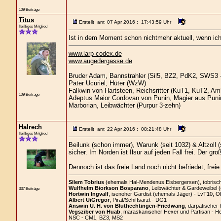
109 Beiträge
Titus
Erstellt am: 07 Apr 2016 : 17:43:59 Uhr
fleißiges Mitglied
Ist in dem Moment schon nichtmehr aktuell, wenn ich da
www.larp-codex.de
www.augedergasse.de
Bruder Adam, Bannstrahler (Sil5, BZ2, PdK2, SWS3 -
Pater Ucuriel, Hüter (WzW)
Falkwin von Hartsteen, Reichsritter (KuT1, KuT2, A
109 Beiträge
Adeptus Maior Cordovan von Punin, Magier aus Puni
Marborian, Leibwächter (Purpur 3-zehn)
Halrech
Erstellt am: 22 Apr 2016 : 08:21:48 Uhr
fleißiges Mitglied
Beilunk (schon immer), Warunk (seit 1032) & Altzoll 
sicher. Im Norden ist Ilsur auf jeden Fall frei. Der g
Dennoch ist das freie Land noch nicht befriedet, frei
Silem Tobrius
(ehemals Hal-Mendenus Eisbergersen), tobrischer
Wulfhelm Biorkson Bosparano
, Leibwächter & Gardeweibel 
337 Beiträge
Hortwin Ingvalf
, isenoher Gardist (ehemals Jäger) - LvT10, O
Albert UiGregor
, Pirat/Schiffsarzt - DG1
Answin U. H. von Bluthechtingen-Friedwang
, darpatischer 
Vegsziber von Huab
, maraskanischer Hexer und Partisan - H
NSC - CM1, BZ3, MS2