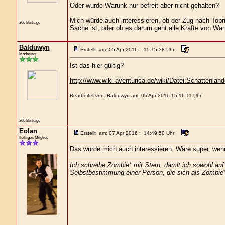
Oder wurde Warunk nur befreit aber nicht gehalten?
Mich würde auch interessieren, ob der Zug nach Tobri
266 Beiträge
Sache ist, oder ob es darum geht alle Kräfte von Wa
Balduwyn
Erstellt am: 05 Apr 2016 : 15:15:38 Uhr
Moderator
Ist das hier gültig?
http://www.wiki-aventurica.de/wiki/Datei:Schattenland
Bearbeitet von: Balduwyn am: 05 Apr 2016 15:16:11 Uhr
266 Beiträge
Eolan
Erstellt am: 07 Apr 2016 : 14:49:50 Uhr
fleißiges Mitglied
Das würde mich auch interessieren. Wäre super, wen
Ich schreibe Zombie* mit Stern, damit ich sowohl au
Selbstbestimmung einer Person, die sich als Zombie* 