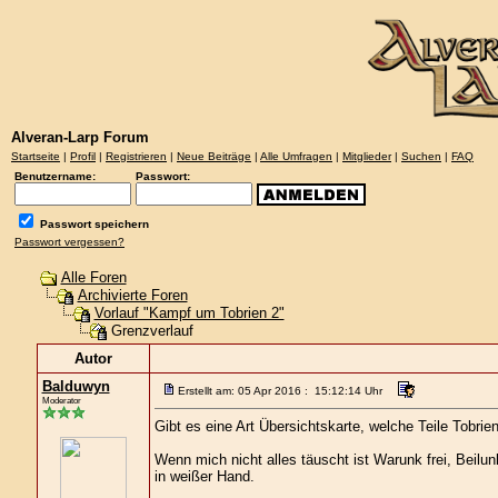
Alveran-Larp Forum
Startseite
|
Profil
|
Registrieren
|
Neue Beiträge
|
Alle Umfragen
|
Mitglieder
|
Suchen
|
FAQ
Benutzername:
Passwort:
Passwort speichern
Passwort vergessen?
Alle Foren
Archivierte Foren
Vorlauf "Kampf um Tobrien 2"
Grenzverlauf
Autor
Balduwyn
Erstellt am: 05 Apr 2016 : 15:12:14 Uhr
Moderator
Gibt es eine Art Übersichtskarte, welche Teile Tobrie
Wenn mich nicht alles täuscht ist Warunk frei, Beilunk 
in weißer Hand.