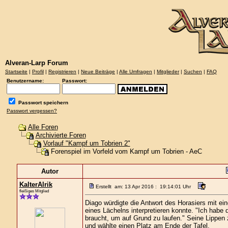
Alveran-Larp Forum
Startseite
|
Profil
|
Registrieren
|
Neue Beiträge
|
Alle Umfragen
|
Mitglieder
|
Suchen
|
FAQ
Benutzername:
Passwort:
Passwort speichern
Passwort vergessen?
Alle Foren
Archivierte Foren
Vorlauf "Kampf um Tobrien 2"
Forenspiel im Vorfeld vom Kampf um Tobrien - AeC
Autor
KalterAlrik
Erstellt am: 13 Apr 2016 : 19:14:01 Uhr
fleißiges Mitglied
Diago würdigte die Antwort des Horasiers mit ei
eines Lächelns interpretieren konnte. "Ich hab
braucht, um auf Grund zu laufen." Seine Lippen 
und wählte einen Platz am Ende der Tafel.