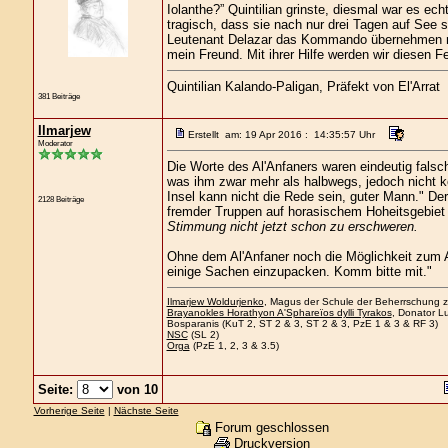
Iolanthe?” Quintilian grinste, diesmal war es ec
tragisch, dass sie nach nur drei Tagen auf See s
Leutenant Delazar das Kommando übernehmen mu
mein Freund. Mit ihrer Hilfe werden wir diesen
Quintilian Kalando-Paligan, Präfekt von El'Arrat
381 Beiträge
Ilmarjew
Erstellt am: 19 Apr 2016 : 14:35:57 Uhr
Moderator
Die Worte des Al'Anfaners waren eindeutig fals
was ihm zwar mehr als halbwegs, jedoch nicht k
Insel kann nicht die Rede sein, guter Mann." Der
2128 Beiträge
fremder Truppen auf horasischem Hoheitsgebiet
Stimmung nicht jetzt schon zu erschweren.
Ohne dem Al'Anfaner noch die Möglichkeit zum A
einige Sachen einzupacken. Komm bitte mit."
Ilmarjew Woldurjenko
, Magus der Schule der Beherrschung zu
Brayanokles Horathyon A'Sphareïos dylli Tyrakos
, Donator Lu
Bosparanis (KuT 2, ST 2 & 3, ST 2 & 3, PzE 1 & 3 & RF 3)
NSC
(SL 2)
Orga
(PzE 1, 2, 3 & 3.5)
Seite:
von 10
Vorherige Seite
|
Nächste Seite
Forum geschlossen
Druckversion