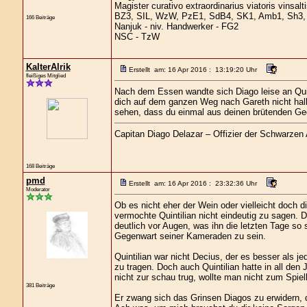
Magister curativo extraordinarius viatoris vinsal
BZ3, SIL, WzW, PzE1, SdB4, SK1, Amb1, Sh3, 
166 Beiträge
Nanjuk - niv. Handwerker - FG2
NSC - TzW
KalterAlrik
Erstellt am: 16 Apr 2016 : 13:19:20 Uhr
fleißiges Mitglied
Nach dem Essen wandte sich Diago leise an Quin
dich auf dem ganzen Weg nach Gareth nicht halb 
sehen, dass du einmal aus deinen brütenden G
Capitan Diago Delazar – Offizier der Schwarzen
168 Beiträge
pmd
Erstellt am: 16 Apr 2016 : 23:32:36 Uhr
Moderator
Ob es nicht eher der Wein oder vielleicht doch d
vermochte Quintilian nicht eindeutig zu sagen. 
deutlich vor Augen, was ihn die letzten Tage s
Gegenwart seiner Kameraden zu sein.
Quintilian war nicht Decius, der es besser als je
zu tragen. Doch auch Quintilian hatte in all de
nicht zur schau trug, wollte man nicht zum Spiel
381 Beiträge
Er zwang sich das Grinsen Diagos zu erwidern, 