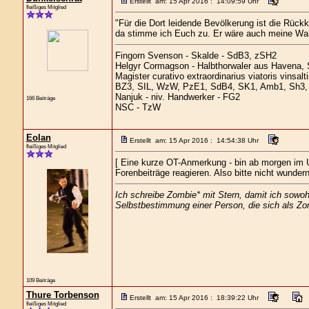
Erstellt am: 15 Apr 2016 : 14:09:59 Uhr
fleißiges Mitglied
"Für die Dort leidende Bevölkerung ist die Rück
da stimme ich Euch zu. Er wäre auch meine Wah
Fingorn Svenson - Skalde - SdB3, zSH2
Helgyr Cormagson - Halbthorwaler aus Havena, 
Magister curativo extraordinarius viatoris vinsal
BZ3, SIL, WzW, PzE1, SdB4, SK1, Amb1, Sh3, 
Nanjuk - niv. Handwerker - FG2
166 Beiträge
NSC - TzW
Eolan
Erstellt am: 15 Apr 2016 : 14:54:38 Uhr
fleißiges Mitglied
[ Eine kurze OT-Anmerkung - bin ab morgen im Ur
Forenbeiträge reagieren. Also bitte nicht wund
Ich schreibe Zombie* mit Stern, damit ich sowoh
Selbstbestimmung einer Person, die sich als Zom
109 Beiträge
Thure Torbenson
Erstellt am: 15 Apr 2016 : 18:39:22 Uhr
fleißiges Mitglied