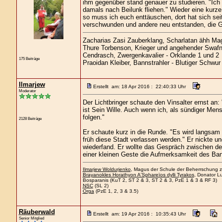
ihm gegenüber stand genauer zu studieren. "Ich 
damals nach Beilunk fliehen." Wieder eine kur
so muss ich euch enttäuschen, dort hat sich se
verschwunden und andere neu entstanden, die 
Zacharias Zasi Zauberklang, Scharlatan ähh Magi
Thure Torbenson, Krieger und angehender Swafn
Cendrasch, Zwergenkavalier - Orklande 1 und 2
175 Beiträge
Praoidan Kleiber, Bannstrahler - Blutiger Schwur
Ilmarjew
Erstellt am: 18 Apr 2016 : 22:40:33 Uhr
Moderator
Der Lichtbringer schaute den Vinsalter ernst an:
ist Sein Wille. Auch wenn ich, als sündiger Me
folgen."
2128 Beiträge
Er schaute kurz in die Runde. "Es wird langsam 
früh diese Stadt verlassen werden." Er nickte u
wiederfand. Er wollte das Gespräch zwischen dem
einer kleinen Geste die Aufmerksamkeit des Bann
Ilmarjew Woldurjenko
, Magus der Schule der Beherrschung zu
Brayanokles Horathyon A'Sphareïos dylli Tyrakos
, Donator Lu
Bosparanis (KuT 2, ST 2 & 3, ST 2 & 3, PzE 1 & 3 & RF 3)
NSC
(SL 2)
Orga
(PzE 1, 2, 3 & 3.5)
Räuberwald
Erstellt am: 19 Apr 2016 : 10:35:43 Uhr
Senior Mitglied