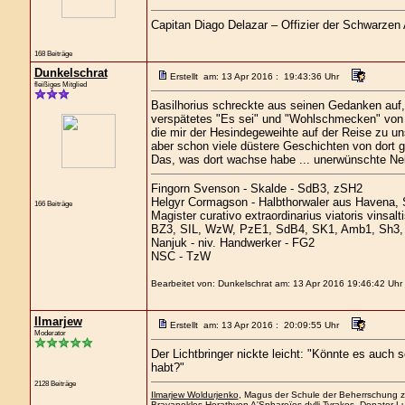
Capitan Diago Delazar – Offizier der Schwarzen
168 Beiträge
Dunkelschrat
Erstellt am: 13 Apr 2016 : 19:43:36 Uhr
fleißiges Mitglied
Basilhorius schreckte aus seinen Gedanken auf,
verspätetes "Es sei" und "Wohlschmecken" von s
die mir der Hesindegeweihte auf der Reise zu un
aber schon viele düstere Geschichten von dort g
Das, was dort wachse habe ... unerwünschte Ne
Fingorn Svenson - Skalde - SdB3, zSH2
Helgyr Cormagson - Halbthorwaler aus Havena, 
166 Beiträge
Magister curativo extraordinarius viatoris vinsal
BZ3, SIL, WzW, PzE1, SdB4, SK1, Amb1, Sh3, 
Nanjuk - niv. Handwerker - FG2
NSC - TzW
Bearbeitet von: Dunkelschrat am: 13 Apr 2016 19:46:42 Uhr
Ilmarjew
Erstellt am: 13 Apr 2016 : 20:09:55 Uhr
Moderator
Der Lichtbringer nickte leicht: "Könnte es auch 
habt?"
2128 Beiträge
Ilmarjew Woldurjenko
, Magus der Schule der Beherrschung zu
Brayanokles Horathyon A'Sphareïos dylli Tyrakos
, Donator Lu