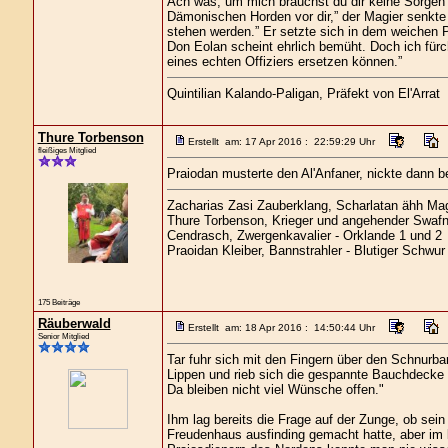
Ach was, um mich brauchst du dir keine Sorgen m
Dämonischen Horden vor dir,” der Magier senkte s
stehen werden.” Er setzte sich in dem weichen P
Don Eolan scheint ehrlich bemüht. Doch ich für
eines echten Offiziers ersetzen können.”
Quintilian Kalando-Paligan, Präfekt von El'Arrat
Thure Torbenson
Erstellt am: 17 Apr 2016 : 22:59:29 Uhr
fleißiges Mitglied
Praiodan musterte den Al'Anfaner, nickte dann be
Zacharias Zasi Zauberklang, Scharlatan ähh Magi
Thure Torbenson, Krieger und angehender Swafn
Cendrasch, Zwergenkavalier - Orklande 1 und 2
Praoidan Kleiber, Bannstrahler - Blutiger Schwur
175 Beiträge
Räuberwald
Erstellt am: 18 Apr 2016 : 14:50:44 Uhr
Senior Mitglied
Tar fuhr sich mit den Fingern über den Schnurbar
Lippen und rieb sich die gespannte Bauchdecke u
Da bleiben nicht viel Wünsche offen."
Ihm lag bereits die Frage auf der Zunge, ob sei
Freudenhaus ausfinding gemacht hatte, aber im 