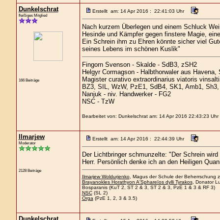
Dunkelschrat
Erstellt am: 14 Apr 2016 : 22:41:03 Uhr
fleißiges Mitglied
Nach kurzem Überlegen und einem Schluck Wein s
Hesinde und Kämpfer gegen finstere Magie, ein
Ein Schrein ihm zu Ehren könnte sicher viel Gut
seines Lebens im schönen Kuslik"
Fingorn Svenson - Skalde - SdB3, zSH2
Helgyr Cormagson - Halbthorwaler aus Havena, 
Magister curativo extraordinarius viatoris vinsal
166 Beiträge
BZ3, SIL, WzW, PzE1, SdB4, SK1, Amb1, Sh3, 
Nanjuk - niv. Handwerker - FG2
NSC - TzW
Bearbeitet von: Dunkelschrat am: 14 Apr 2016 22:43:23 Uhr
Ilmarjew
Erstellt am: 14 Apr 2016 : 22:44:39 Uhr
Moderator
Der Lichtbringer schmunzelte: "Der Schrein wird
Herr. Persönlich denke ich an den Heiligen Quani
2128 Beiträge
Ilmarjew Woldurjenko
, Magus der Schule der Beherrschung zu
Brayanokles Horathyon A'Sphareïos dylli Tyrakos
, Donator Lu
Bosparanis (KuT 2, ST 2 & 3, ST 2 & 3, PzE 1 & 3 & RF 3)
NSC
(SL 2)
Orga
(PzE 1, 2, 3 & 3.5)
Dunkelschrat