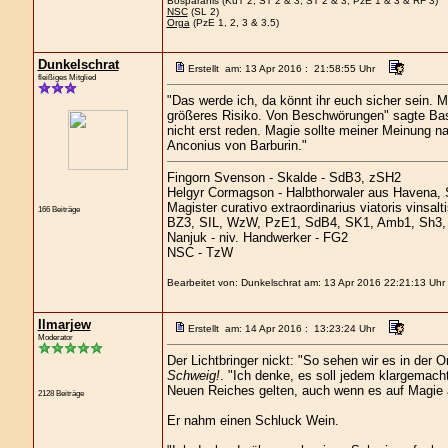
Bosparanis (KuT 2, ST 2 & 3, ST 2 & 3, PzE 1 & 3 & RF 3)
NSC
(SL 2)
Orga
(PzE 1, 2, 3 & 3.5)
Dunkelschrat
Erstellt am: 13 Apr 2016 : 21:58:55 Uhr
fleißiges Mitglied
"Das werde ich, da könnt ihr euch sicher sein. 
größeres Risiko. Von Beschwörungen" sagte Basi
nicht erst reden. Magie sollte meiner Meinung 
Anconius von Barburin."
Fingorn Svenson - Skalde - SdB3, zSH2
Helgyr Cormagson - Halbthorwaler aus Havena, 
Magister curativo extraordinarius viatoris vinsal
166 Beiträge
BZ3, SIL, WzW, PzE1, SdB4, SK1, Amb1, Sh3, 
Nanjuk - niv. Handwerker - FG2
NSC - TzW
Bearbeitet von: Dunkelschrat am: 13 Apr 2016 22:21:13 Uhr
Ilmarjew
Erstellt am: 14 Apr 2016 : 13:23:24 Uhr
Moderator
Der Lichtbringer nickt: "So sehen wir es in der
Schweig!
. "Ich denke, es soll jedem klargemach
Neuen Reiches gelten, auch wenn es auf Magie
2128 Beiträge
Er nahm einen Schluck Wein.