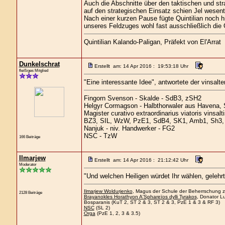
Auch die Abschnitte über den taktischen und st
auf den strategischen Einsatz schien Jel wesent
Nach einer kurzen Pause fügte Quintilian noch
unseres Feldzuges wohl fast ausschließlich die
Quintilian Kalando-Paligan, Präfekt von El'Arrat
Dunkelschrat
Erstellt am: 14 Apr 2016 : 19:53:18 Uhr
fleißiges Mitglied
"Eine interessante Idee", antwortete der vinsalte
Fingorn Svenson - Skalde - SdB3, zSH2
Helgyr Cormagson - Halbthorwaler aus Havena, 
Magister curativo extraordinarius viatoris vinsal
BZ3, SIL, WzW, PzE1, SdB4, SK1, Amb1, Sh3, 
Nanjuk - niv. Handwerker - FG2
NSC - TzW
166 Beiträge
Ilmarjew
Erstellt am: 14 Apr 2016 : 21:12:42 Uhr
Moderator
"Und welchen Heiligen würdet Ihr wählen, gelehrt
Ilmarjew Woldurjenko
, Magus der Schule der Beherrschung zu
2128 Beiträge
Brayanokles Horathyon A'Sphareïos dylli Tyrakos
, Donator Lu
Bosparanis (KuT 2, ST 2 & 3, ST 2 & 3, PzE 1 & 3 & RF 3)
NSC
(SL 2)
Orga
(PzE 1, 2, 3 & 3.5)