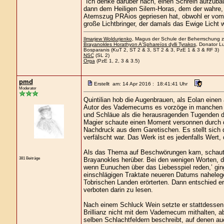
"Ich denke darüber nach, einen Schrein aufzuba
dann dem Heiligen Silem-Horas, dem der wahre, z
Atemszug PRAios gepriesen hat, obwohl er vom S
große Lichtbringer, der damals das Ewige Licht 
Ilmarjew Woldurjenko
, Magus der Schule der Beherrschung zu
Brayanokles Horathyon A'Sphareïos dylli Tyrakos
, Donator Lu
Bosparanis (KuT 2, ST 2 & 3, ST 2 & 3, PzE 1 & 3 & RF 3)
NSC
(SL 2)
Orga
(PzE 1, 2, 3 & 3.5)
pmd
Erstellt am: 14 Apr 2016 : 18:41:41 Uhr
Moderator
Quintilian hob die Augenbrauen, als Eolan ein
Autor des Vademecums es vorzöge in manchen Re
und Schläue als die herausragenden Tugenden des
Magier schaute einen Moment versonnen durch de
Nachdruck aus dem Garetischen. Es stellt sich 
verfälscht war. Das Werk ist es jedenfalls Wert
Als das Thema auf Beschwörungen kam, schaute Q
381 Beiträge
Brayanokles herüber. Bei den wenigen Worten, die
wenn Eunuchen über das Liebesspiel reden,’ ging
einschlägigen Traktate neueren Datums nahelegen
Tobrischen Landen erörterten. Dann entschied e
verboten darin zu lesen.
Nach einem Schluck Wein setzte er stattdessen 
Brillianz nicht mit dem Vademecum mithalten, ab
selben Schlachtfeldern beschreibt, auf denen au