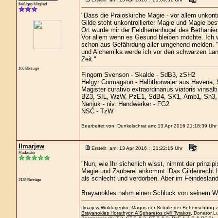
fleißiges Mitglied
"Dass die Praioskirche Magie - vor allem unkontro
Gilde steht unkontrollierter Magie und Magie be
Ort wurde mir der Feldherrenhügel des Bethanie
Vor allem wenn es Gesund bleiben möchte. Ich we
schon aus Gefährdung aller umgehend melden. " 
und Alchemika werde ich vor den schwarzen Lande
Zeit."
166 Beiträge
Fingorn Svenson - Skalde - SdB3, zSH2
Helgyr Cormagson - Halbthorwaler aus Havena, 
Magister curativo extraordinarius viatoris vinsal
BZ3, SIL, WzW, PzE1, SdB4, SK1, Amb1, Sh3, 
Nanjuk - niv. Handwerker - FG2
NSC - TzW
Bearbeitet von: Dunkelschrat am: 13 Apr 2016 21:18:39 Uhr
Ilmarjew
Erstellt am: 13 Apr 2016 : 21:22:15 Uhr
Moderator
"Nun, wie Ihr sicherlich wisst, nimmt der prinzi
Magie und Zauberei ankommt. Das Gildenrecht ha
als schlecht und verdorben. Aber im Feindesland 
2128 Beiträge
Brayanokles nahm einen Schluck von seinem W
Ilmarjew Woldurjenko
, Magus der Schule der Beherrschung zu
Brayanokles Horathyon A'Sphareïos dylli Tyrakos
, Donator Lu