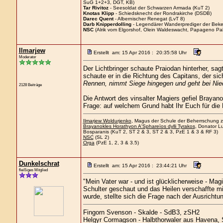
SuG 1+2+3, DGT, KB)
Tar Rivitoz
- Seesoldat der Schwarzen Armada (KuT 2)
Knotas Klipp
- Schiedsknecht der Rondrakirche (DSDB)
Darec Quent
- Albernischer Renegat (LvT 8)
Darb Knipperdolling
- Legendärer Wanderprediger der Beke
NSC
(Alrik vom Elgorshof, Olein Waldeswacht, Papageno Pal
Ilmarjew
Erstellt am: 15 Apr 2016 : 20:35:58 Uhr
Moderator
Der Lichtbringer schaute Praiodan hinterher, sag
schaute er in die Richtung des Capitans, der sic
Rennen, nimmt Siege hingegen und geht bei Nied
2128 Beiträge
Die Antwort des vinsalter Magiers gefiel Brayanok
Frage: auf welchem Grund habt Ihr Euch für die
Ilmarjew Woldurjenko
, Magus der Schule der Beherrschung zu
Brayanokles Horathyon A'Sphareïos dylli Tyrakos
, Donator Lu
Bosparanis (KuT 2, ST 2 & 3, ST 2 & 3, PzE 1 & 3 & RF 3)
NSC
(SL 2)
Orga
(PzE 1, 2, 3 & 3.5)
Dunkelschrat
Erstellt am: 15 Apr 2016 : 23:44:21 Uhr
fleißiges Mitglied
"Mein Vater war - und ist glücklicherweise - Mag
Schulter geschaut und das Heilen verschaffte mi
wurde, stellte sich die Frage nach der Ausricht
Fingorn Svenson - Skalde - SdB3, zSH2
Helgyr Cormagson - Halbthorwaler aus Havena, 