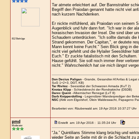
Tar atmete erleichtert auf. Der Bannstrahler sc
Begriff den Praiodan genannt hatte nicht viel an
nach kurzem Nachdenken.
Er nickte mitfühlend, als Praiodan von seinem Sc
Augenblick und fuhr dann fort. "Ich war in der a
horasischen Invasion der Insel. Die sind über u
Schaudern unterdrücken. "Ich sollte damals die k
812 Beiträge
Strand gekommen. Der Capitan,", er deutete res
Mann kennt keine Furcht." Sein Blick ging in d
nicht viel gefehlt und die Hylailer Seesöldner h
Euch." Er zuckte fatalistisch mit den Schultern. 
Hause gefühlt. Sie soll noch immer ihrer verlor
nicht."
Wahrscheinlich hat sie mich längst verge
Don Decius Paligan
- Grande, Gesandter Al'Anfas & Legat
SuG 1+2+3, DGT, KB)
Tar Rivitoz
- Seesoldat der Schwarzen Armada (KuT 2)
Knotas Klipp
- Schiedsknecht der Rondrakirche (DSDB)
Darec Quent
- Albernischer Renegat (LvT 8)
Darb Knipperdolling
- Legendärer Wanderprediger der Beke
NSC
(Alrik vom Elgorshof, Olein Waldeswacht, Papageno Pal
Bearbeitet von: Räuberwald am: 19 Apr 2016 10:37:27 Uhr
pmd
Erstellt am: 19 Apr 2016 : 11:35:24 Uhr
Moderator
“Ja.” Quintilians Stimme klang brüchig und wirkt
wieder Seite an Seite mit dir in die Schlacht zu