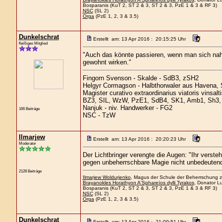
Bosparanis (KuT 2, ST 2 & 3, ST 2 & 3, PzE 1 & 3 & RF 3)
NSC
(SL 2)
Orga
(PzE 1, 2, 3 & 3.5)
Dunkelschrat
Erstellt am: 13 Apr 2016 : 20:15:25 Uhr
fleißiges Mitglied
"Auch das könnte passieren, wenn man sich nahe
gewohnt wirken."
Fingorn Svenson - Skalde - SdB3, zSH2
Helgyr Cormagson - Halbthorwaler aus Havena, 
Magister curativo extraordinarius viatoris vinsal
BZ3, SIL, WzW, PzE1, SdB4, SK1, Amb1, Sh3, 
Nanjuk - niv. Handwerker - FG2
166 Beiträge
NSC - TzW
Ilmarjew
Erstellt am: 13 Apr 2016 : 20:20:23 Uhr
Moderator
Der Lichtbringer verengte die Augen: "Ihr verst
gegen unbeherrschbare Magie nicht unbedeutend
2128 Beiträge
Ilmarjew Woldurjenko
, Magus der Schule der Beherrschung zu
Brayanokles Horathyon A'Sphareïos dylli Tyrakos
, Donator Lu
Bosparanis (KuT 2, ST 2 & 3, ST 2 & 3, PzE 1 & 3 & RF 3)
NSC
(SL 2)
Orga
(PzE 1, 2, 3 & 3.5)
Dunkelschrat
Erstellt am: 13 Apr 2016 : 21:09:51 Uhr