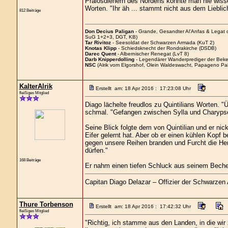
Praiosdienern des Nordens konnte man nie wissen
Worten. "Ihr äh ... stammt nicht aus dem Lieblich
812 Beiträge
Don Decius Paligan
- Grande, Gesandter Al'Anfas & Legat
SuG 1+2+3, DGT, KB)
Tar Rivitoz
- Seesoldat der Schwarzen Armada (KuT 2)
Knotas Klipp
- Schiedsknecht der Rondrakirche (DSDB)
Darec Quent
- Albernischer Renegat (LvT 8)
Darb Knipperdolling
- Legendärer Wanderprediger der Beke
NSC
(Alrik vom Elgorshof, Olein Waldeswacht, Papageno Pal
KalterAlrik
Erstellt am: 18 Apr 2016 : 17:23:08 Uhr
fleißiges Mitglied
Diago lächelte freudlos zu Quintilians Worten. "
schmal. "Gefangen zwischen Sylla und Charypso",
Seine Blick folgte dem von Quintilian und er n
Eifer gelernt hat. Aber ob er einen kühlen Kopf
gegen unsere Reihen branden und Furcht die Herz
dürfen."
168 Beiträge
Er nahm einen tiefen Schluck aus seinem Becher. 
Capitan Diago Delazar – Offizier der Schwarzen
Thure Torbenson
Erstellt am: 18 Apr 2016 : 17:42:32 Uhr
fleißiges Mitglied
"Richtig, ich stamme aus den Landen, in die wi