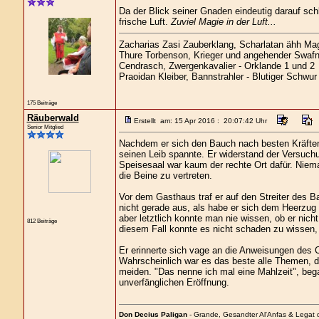
Da der Blick seiner Gnaden eindeutig darauf sch
frische Luft.
Zuviel Magie in der Luft...
Zacharias Zasi Zauberklang, Scharlatan ähh Magi
Thure Torbenson, Krieger und angehender Swafn
Cendrasch, Zwergenkavalier - Orklande 1 und 2
Praoidan Kleiber, Bannstrahler - Blutiger Schwur
175 Beiträge
Räuberwald
Erstellt am: 15 Apr 2016 : 20:07:42 Uhr
Senior Mitglied
Nachdem er sich den Bauch nach besten Kräften 
seinen Leib spannte. Er widerstand der Versuch
Speisesaal war kaum der rechte Ort dafür. Niema
die Beine zu vertreten.
Vor dem Gasthaus traf er auf den Streiter des 
nicht gerade aus, als habe er sich dem Heerzug 
aber letztlich konnte man nie wissen, ob er n
812 Beiträge
diesem Fall konnte es nicht schaden zu wissen, 
Er erinnerte sich vage an die Anweisungen des 
Wahrscheinlich war es das beste alle Themen, die
meiden. "Das nenne ich mal eine Mahlzeit", beg
unverfänglichen Eröffnung.
Don Decius Paligan
- Grande, Gesandter Al'Anfas & Legat