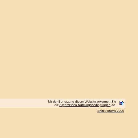
Mit der Benutzung dieser Website erkennen Sie
die
Allgemeinen Nutzungsbedingungen
an.
Snitz Forums 2000