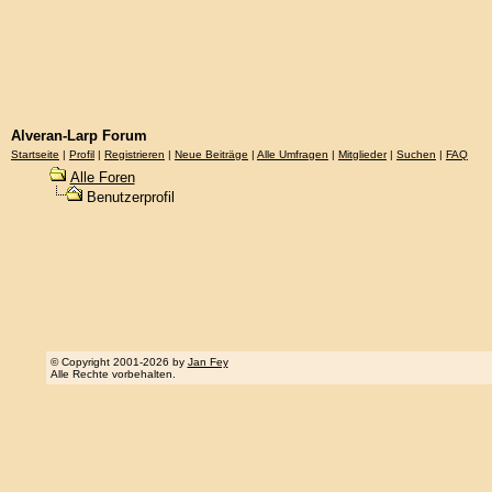
Alveran-Larp Forum
Startseite
|
Profil
|
Registrieren
|
Neue Beiträge
|
Alle Umfragen
|
Mitglieder
|
Suchen
|
FAQ
Alle Foren
Benutzerprofil
© Copyright 2001-2026 by
Jan Fey
Alle Rechte vorbehalten.