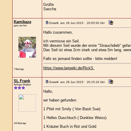
Grüße
Sascha
Kamikaze
Erstellt am: 29 Jun 2015 : 20:05:50 Uhr
ganz neu hier
Hallo zusammen,
ich vermisse ein Seil.
Mit diesem Seil wurde der erste "Strauchdieb" gefa
Das Seil ist etwa 2cm stark und etwa 5m lang, wenn
Falls es jemand finden sollte - bitte melden!
https://www.larpwiki.de/RickS.
7 Beiträge
SL Frank
Erstellt am: 29 Jun 2015 : 20:15:16 Uhr
fleißiges Mitglied
Hallo,
wir haben gefunden:
1 Pfeil mit Smily ( Von Basti Sue)
1 Helles Duschtuch ( Dunkles Weiss)
143 Beiträge
1 Kräuter Buch in Rot und Gold