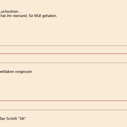
Luchsohren...
 hat ihn niemand, für Müll gehalten.
bettlaken vergessen
ßer Schrift "SK"