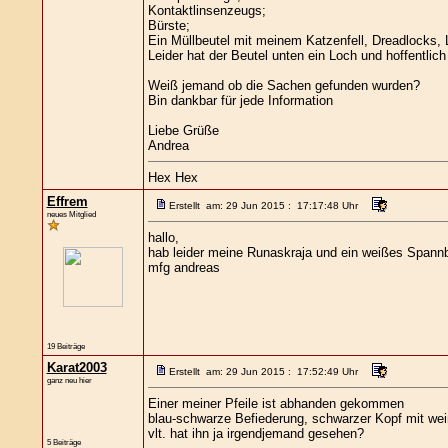
Kontaktlinsenzeugs;
Bürste;
Ein Müllbeutel mit meinem Katzenfell, Dreadlocks, 
Leider hat der Beutel unten ein Loch und hoffentlich
Weiß jemand ob die Sachen gefunden wurden?
Bin dankbar für jede Information
Liebe Grüße
Andrea
Hex Hex
Effrem
Erstellt am: 29 Jun 2015 : 17:17:48 Uhr
neues Mitglied
hallo,
hab leider meine Runaskraja und ein weißes Spann
mfg andreas
19 Beiträge
Karat2003
Erstellt am: 29 Jun 2015 : 17:52:49 Uhr
ganz neu hier
Einer meiner Pfeile ist abhanden gekommen
blau-schwarze Befiederung, schwarzer Kopf mit wei
vlt. hat ihn ja irgendjemand gesehen?
5 Beiträge