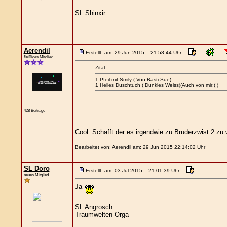
SL Shinxir
Aerendil
Erstellt am: 29 Jun 2015 : 21:58:44 Uhr
fleißiges Mitglied
Zitat:
1 Pfeil mit Smily ( Von Basti Sue)
1 Helles Duschtuch ( Dunkles Weiss)(Auch von mir:( )
428 Beiträge
Cool. Schafft der es irgendwie zu Bruderzwist 2 zu
Bearbeitet von: Aerendil am: 29 Jun 2015 22:14:02 Uhr
SL Doro
Erstellt am: 03 Jul 2015 : 21:01:39 Uhr
neues Mitglied
Ja
SL Angrosch
Traumwelten-Orga