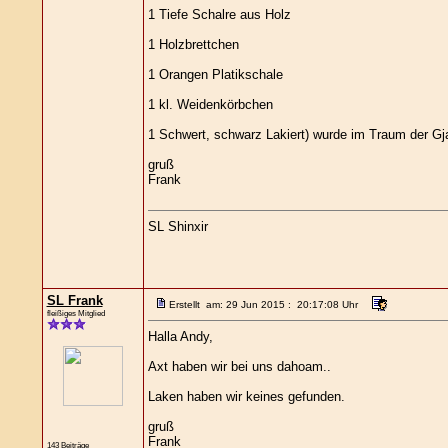
1 Tiefe Schalre aus Holz
1 Holzbrettchen
1 Orangen Platikschale
1 kl. Weidenkörbchen
1 Schwert, schwarz Lakiert) wurde im Traum der Gja
gruß
Frank
SL Shinxir
SL Frank
Erstellt am: 29 Jun 2015 : 20:17:08 Uhr
fleißiges Mitglied
Halla Andy,
Axt haben wir bei uns dahoam..
Laken haben wir keines gefunden.
gruß
Frank
143 Beiträge