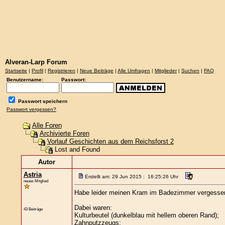
Alveran-Larp Forum
Startseite
|
Profil
|
Registrieren
|
Neue Beiträge
|
Alle Umfragen
|
Mitglieder
|
Suchen
|
FAQ
Benutzername:
Passwort:
Passwort speichern
Passwort vergessen?
Alle Foren
Archivierte Foren
Vorlauf Geschichten aus dem Reichsforst 2
Lost and Found
Autor
Astria
Erstellt am: 29 Jun 2015 : 16:25:26 Uhr
neues Mitglied
Habe leider meinen Kram im Badezimmer vergesse
Dabei waren:
43 Beiträge
Kulturbeutel (dunkelblau mit hellem oberen Rand);
Zahnputzzeugs;