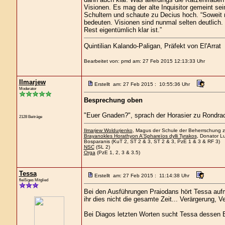
Visionen. Es mag der alte Inquisitor gemeint sei
Schultern und schaute zu Decius hoch. “Soweit 
bedeuten. Visionen sind nunmal selten deutlich.
Rest eigentümlich klar ist.”
Quintilian Kalando-Paligan, Präfekt von El'Arrat
Bearbeitet von: pmd am: 27 Feb 2015 12:13:33 Uhr
Ilmarjew
Erstellt am: 27 Feb 2015 : 10:55:36 Uhr
Moderator
Besprechung oben
"Euer Gnaden?", sprach der Horasier zu Rondrac
2128 Beiträge
Ilmarjew Woldurjenko
, Magus der Schule der Beherrschung zu
Brayanokles Horathyon A'Sphareïos dylli Tyrakos
, Donator Lu
Bosparanis (KuT 2, ST 2 & 3, ST 2 & 3, PzE 1 & 3 & RF 3)
NSC
(SL 2)
Orga
(PzE 1, 2, 3 & 3.5)
Tessa
Erstellt am: 27 Feb 2015 : 11:14:38 Uhr
fleißiges Mitglied
Bei den Ausführungen Praiodans hört Tessa aufm
ihr dies nicht die gesamte Zeit... Verärgerung,
Bei Diagos letzten Worten sucht Tessa dessen B