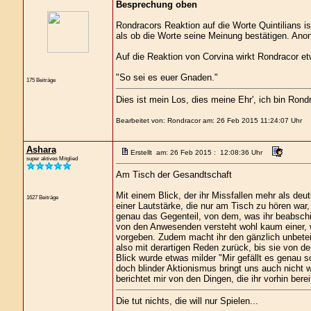
Besprechung oben
Rondracors Reaktion auf die Worte Quintilians i
als ob die Worte seine Meinung bestätigen. Anons
Auf die Reaktion von Corvina wirkt Rondracor et
"So sei es euer Gnaden."
175 Beiträge
Dies ist mein Los, dies meine Ehr', ich bin Rond
Bearbeitet von: Rondracor am: 26 Feb 2015 11:24:07 Uhr
Ashara
Erstellt am: 26 Feb 2015 : 12:08:36 Uhr
super aktives Mitglied
Am Tisch der Gesandtschaft
Mit einem Blick, der ihr Missfallen mehr als deut
1627 Beiträge
einer Lautstärke, die nur am Tisch zu hören war,
genau das Gegenteil, von dem, was ihr beabschit
von den Anwesenden versteht wohl kaum einer, w
vorgeben. Zudem macht ihr den gänzlich unbeteili
also mit derartigen Reden zurück, bis sie von d
Blick wurde etwas milder "Mir gefällt es genau 
doch blinder Aktionismus bringt uns auch nicht 
berichtet mir von den Dingen, die ihr vorhin bere
Die tut nichts, die will nur Spielen...