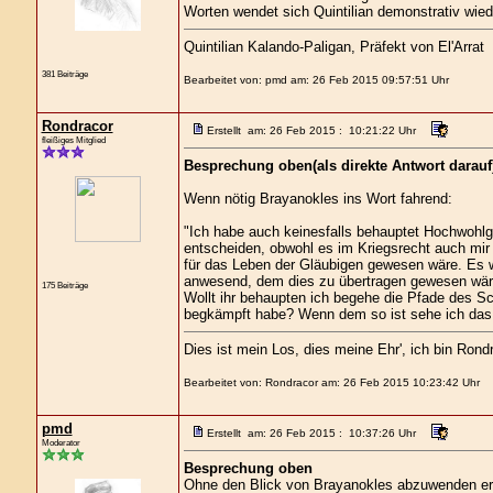
Worten wendet sich Quintilian demonstrativ wied
Quintilian Kalando-Paligan, Präfekt von El'Arrat
381 Beiträge
Bearbeitet von: pmd am: 26 Feb 2015 09:57:51 Uhr
Rondracor
Erstellt am: 26 Feb 2015 : 10:21:22 Uhr
fleißiges Mitglied
Besprechung oben(als direkte Antwort darauf
Wenn nötig Brayanokles ins Wort fahrend:
"Ich habe auch keinesfalls behauptet Hochwohlge
entscheiden, obwohl es im Kriegsrecht auch mir z
für das Leben der Gläubigen gewesen wäre. Es w
anwesend, dem dies zu übertragen gewesen wär
175 Beiträge
Wollt ihr behaupten ich begehe die Pfade des 
begkämpft habe? Wenn dem so ist sehe ich das al
Dies ist mein Los, dies meine Ehr', ich bin Rond
Bearbeitet von: Rondracor am: 26 Feb 2015 10:23:42 Uhr
pmd
Erstellt am: 26 Feb 2015 : 10:37:26 Uhr
Moderator
Besprechung oben
Ohne den Blick von Brayanokles abzuwenden erw