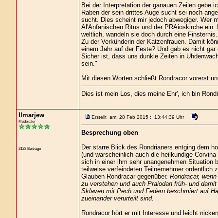
Bei der Interpretation der ganauen Zeilen gebe 
Raben der sein drittes Auge sucht sei noch ang
sucht. Dies scheint mir jedoch abwegiger. Wer m
Al'Anfanischen Ritus und der PRAioskirche ein. 
weltlich, wandeln sie doch durch eine Finsternis.
Zu der Verkünderin der Katzenfrauen. Damit könn
einem Jahr auf der Feste? Und gab es nicht ga
Sicher ist, dass uns dunkle Zeiten in Uhdenwacht 
sein."
Mit diesen Worten schließt Rondracor vorerst un
Dies ist mein Los, dies meine Ehr', ich bin Rond
Ilmarjew
Erstellt am: 28 Feb 2015 : 13:44:39 Uhr
Moderator
Besprechung oben
Der starre Blick des Rondrianers entging dem ho
2128 Beiträge
(und warscheinlich auch die heilkundige Corvina 
sich in einer ihm sehr unangenehmen Situation
teilweise verfeindeten Teilnemehmer ordentlich
Glauben Rondracar gegenüber.
Rondracar, wenn i
zu verstehen und auch Praiodan früh- und damit 
Sklaven mit Pech und Federn beschmiert auf Hä
zueinander verurteilt sind.
Rondracor hört er mit Interesse und leicht nick