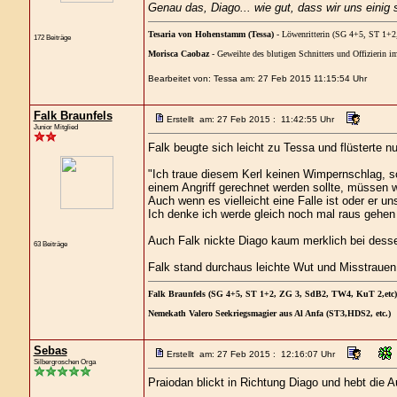
Genau das, Diago... wie gut, dass wir uns einig s
Tesaria von Hohenstamm (Tessa)
- Löwenritterin (SG 4+5, ST 1+
172 Beiträge
Morisca Caobaz
- Geweihte des blutigen Schnitters und Offizierin
Bearbeitet von: Tessa am: 27 Feb 2015 11:15:54 Uhr
Falk Braunfels
Erstellt am: 27 Feb 2015 : 11:42:55 Uhr
Junior Mitglied
Falk beugte sich leicht zu Tessa und flüsterte nur
"Ich traue diesem Kerl keinen Wimpernschlag, s
einem Angriff gerechnet werden sollte, müssen w
Auch wenn es vielleicht eine Falle ist oder er u
Ich denke ich werde gleich noch mal raus gehen 
Auch Falk nickte Diago kaum merklich bei dess
63 Beiträge
Falk stand durchaus leichte Wut und Misstrauen
Falk Braunfels (SG 4+5, ST 1+2, ZG 3, SdB2, TW4, KuT 2,etc)
Nemekath Valero Seekriegsmagier aus Al Anfa (ST3,HDS2, etc.)
Sebas
Erstellt am: 27 Feb 2015 : 12:16:07 Uhr
Silbergroschen Orga
Praiodan blickt in Richtung Diago und hebt die 