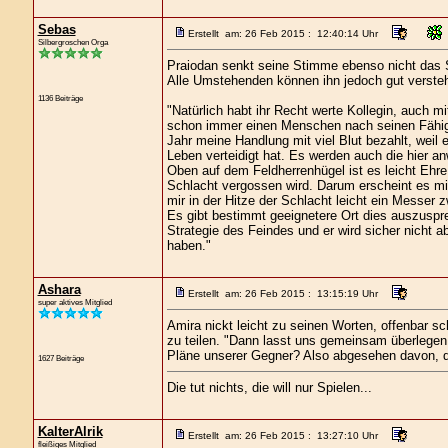
Sebas
Erstellt am: 26 Feb 2015 : 12:40:14 Uhr
Silbergroschen Orga
Praiodan senkt seine Stimme ebenso nicht das Si
Alle Umstehenden können ihn jedoch gut verste
1136 Beiträge
"Natürlich habt ihr Recht werte Kollegin, auch
schon immer einen Menschen nach seinen Fähigke
Jahr meine Handlung mit viel Blut bezahlt, weil
Leben verteidigt hat. Es werden auch die hier
Oben auf dem Feldherrenhügel ist es leicht Ehre
Schlacht vergossen wird. Darum erscheint es mi
mir in der Hitze der Schlacht leicht ein Messer 
Es gibt bestimmt geeignetere Ort dies auszuspre
Strategie des Feindes und er wird sicher nicht 
haben."
Ashara
Erstellt am: 26 Feb 2015 : 13:15:19 Uhr
super aktives Mitglied
Amira nickt leicht zu seinen Worten, offenbar s
zu teilen. "Dann lasst uns gemeinsam überlegen,
Pläne unserer Gegner? Also abgesehen davon, da
1627 Beiträge
Die tut nichts, die will nur Spielen...
KalterAlrik
Erstellt am: 26 Feb 2015 : 13:27:10 Uhr
fleißiges Mitglied