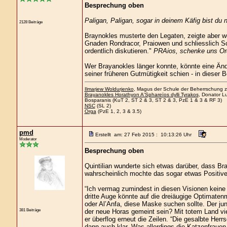
Besprechung oben
Paligan, Paligan, sogar in deinem Käfig bist du n
2128 Beiträge
Braynokles musterte den Legaten, zeigte aber w
Gnaden Rondracor, Praiowen und schliesslich S
ordentlich diskutieren."
PRAios, schenke uns Ord
Wer Brayanokles länger konnte, könnte eine Änd
seiner früheren Gutmütigkeit schien - in dieser B
Ilmarjew Woldurjenko
, Magus der Schule der Beherrschung zu
Brayanokles Horathyon A'Sphareïos dylli Tyrakos
, Donator Lu
Bosparanis (KuT 2, ST 2 & 3, ST 2 & 3, PzE 1 & 3 & RF 3)
NSC
(SL 2)
Orga
(PzE 1, 2, 3 & 3.5)
pmd
Erstellt am: 27 Feb 2015 : 10:13:26 Uhr
Moderator
Besprechung oben
Quintilian wunderte sich etwas darüber, dass Br
wahrscheinlich mochte das sogar etwas Positives
“Ich vermag zumindest in diesen Visionen keine
dritte Auge könnte auf die dreiäugige Optimaten
oder Al’Anfa, diese Maske suchen sollte. Der ju
381 Beiträge
der neue Horas gemeint sein? Mit totem Land vi
er überflog erneut die Zeilen. “Die gesalbte He
dann auch klar. Was allerdings die Katzenfrauen