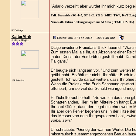
"Adario verzeiht aber würdet ihr mich kurz beglei
Falk Braunfels (SG 4+5, ST 1+2, ZG 3, SdB2, TW4, KuT 2,etc)
Nemekath Valero Seekriegsmagier aus Al Anfa (ST3,HDS2, etc.)
63 Beiträge
KalterAlrik
Erstellt am: 27 Feb 2015 : 15:07:46 Uhr
fleißiges Mitglied
Diago erwiderte Praiodans Blick lauernd. "Waru
Zum ersten Mal als ihr, als Absolvent einer Rei
in den Dienst der Verderbten gestellt habt. Dami
Paligans."
Er beugte sich langsam vor. "Und zum weiten Mal 
geübt habt. Erzählt mir nicht, Ihr hättet Euch i
gestellt. Ich würde darauf wetten, dass Ihr ohn
168 Beiträge
Wenn die Praioskirche Euch Schonung gewährt ha
offenbart, um so viel der Schuld wie irgend mög
Er lächelte raubtierhaft. "So wie ich das sehe g
Schattenlanden. Hier im im Mittelreich hängt Eu
Ihr habt Glück, dass der Legat ein ehrenwerter M
Ihr aber den Fehler begehen uns in der Hitze der
das Messer von dem Ihr gesprochen habt, zwisc
vorbei sein.
"
Er schnaubte. "Genug der warmen Worte. Die ho
misstrauisch zusammengezogenen Brauen lauscht