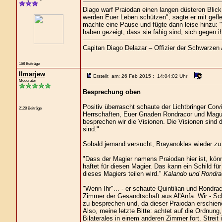
Diago warf Praiodan einen langen düsteren Blick
werden Euer Leben schützen", sagte er mit gefle
machte eine Pause und fügte dann leise hinzu: "
haben gezeigt, dass sie fähig sind, sich gegen 
Capitan Diago Delazar – Offizier der Schwarzen
168 Beiträge
Ilmarjew
Erstellt am: 26 Feb 2015 : 14:04:02 Uhr
Moderator
Besprechung oben
Positiv überrascht schaute der Lichtbringer Corv
2128 Beiträge
Herrschaften, Euer Gnaden Rondracor und Magus
besprechen wir die Visionen. Die Visionen sind 
sind."
Sobald jemand versucht, Brayanokles wieder zu un
"Dass der Magier namens Praiodan hier ist, kö
haftet für diesen Magier. Das kann ein Schild fü
dieses Magiers teilen wird."
Kalando und Rondrac
"Wenn Ihr"... - er schaute Quintilian und Rondrac
Zimmer der Gesandtschaft aus Al'Anfa. Wir - Sc
zu besprechen und, da dieser Praiodan erschien
Also, meine letzte Bitte: achtet auf die Ordnung
Bilaterales in einem anderen Zimmer fort. Streit