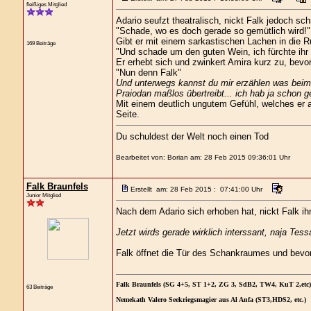
fleißiges Mitglied
Adario seufzt theatralisch, nickt Falk jedoch s
"Schade, wo es doch gerade so gemütlich wird!"
Gibt er mit einem sarkastischen Lachen in die R
169 Beiträge
"Und schade um den guten Wein, ich fürchte ihr
Er erhebt sich und zwinkert Amira kurz zu, bevo
"Nun denn Falk"
Und unterwegs kannst du mir erzählen was beim G
Praiodan maßlos übertreibt... ich hab ja schon
Mit einem deutlich ungutem Gefühl, welches er a
Seite.
Du schuldest der Welt noch einen Tod
Bearbeitet von: Borian am: 28 Feb 2015 09:36:01 Uhr
Falk Braunfels
Erstellt am: 28 Feb 2015 : 07:41:00 Uhr
Junior Mitglied
Nach dem Adario sich erhoben hat, nickt Falk ih
Jetzt wirds gerade wirklich interssant, naja Tess
Falk öffnet die Tür des Schankraumes und bevor 
Falk Braunfels (SG 4+5, ST 1+2, ZG 3, SdB2, TW4, KuT 2,etc)
63 Beiträge
Nemekath Valero Seekriegsmagier aus Al Anfa (ST3,HDS2, etc.)