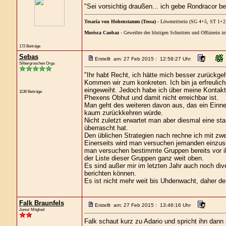
"Sei vorsichtig draußen... ich gebe Rondracor b
Tesaria von Hohenstamm (Tessa)
- Löwenritterin (SG 4+5, ST 1+
Morisca Caobaz
- Geweihte des blutigen Schnitters und Offizierin
172 Beiträge
Sebas
Erstellt am: 27 Feb 2015 : 12:58:27 Uhr
Silbergroschen Orga
"Ihr habt Recht, ich hätte mich besser zurückgeh
Kommen wir zum konkreten. Ich bin ja erfreulic
eingeweiht. Jedoch habe ich über meine Kontakte
1136 Beiträge
Phexens Obhut und damit nicht erreichbar ist.
Man geht des weiteren davon aus, das ein Einne
kaum zurückkehren würde.
Nicht zuletzt erwartet man aber diesmal eine sta
überrascht hat.
Den üblichen Strategien nach rechne ich mit zwe
Einerseits wird man versuchen jemanden einzus
man versuchen bestimmte Gruppen bereits vor ih
der Liste dieser Gruppen ganz weit oben.
Es sind außer mir im letzten Jahr auch noch di
berichten können.
Es ist nicht mehr weit bis Uhdenwacht, daher den
Falk Braunfels
Erstellt am: 27 Feb 2015 : 13:46:16 Uhr
Junior Mitglied
Falk schaut kurz zu Adario und spricht ihn dann 