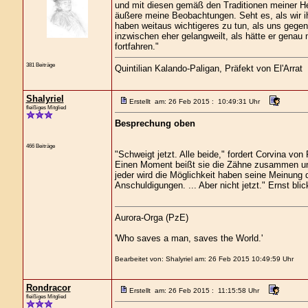
und mit diesen gemäß den Traditionen meiner Hei
äußere meine Beobachtungen. Seht es, als wir ih
haben weitaus wichtigeres zu tun, als uns gege
inzwischen eher gelangweilt, als hätte er genau 
fortfahren."
381 Beiträge
Quintilian Kalando-Paligan, Präfekt von El'Arrat
Shalyriel
Erstellt am: 26 Feb 2015 : 10:49:31 Uhr
fleißiges Mitglied
Besprechung oben
466 Beiträge
"Schweigt jetzt. Alle beide," fordert Corvina vo
Einen Moment beißt sie die Zähne zusammen un
jeder wird die Möglichkeit haben seine Meinung 
Anschuldigungen. ... Aber nicht jetzt." Ernst bli
Aurora-Orga (PzE)
'Who saves a man, saves the World.'
Bearbeitet von: Shalyriel am: 26 Feb 2015 10:49:59 Uhr
Rondracor
Erstellt am: 26 Feb 2015 : 11:15:58 Uhr
fleißiges Mitglied