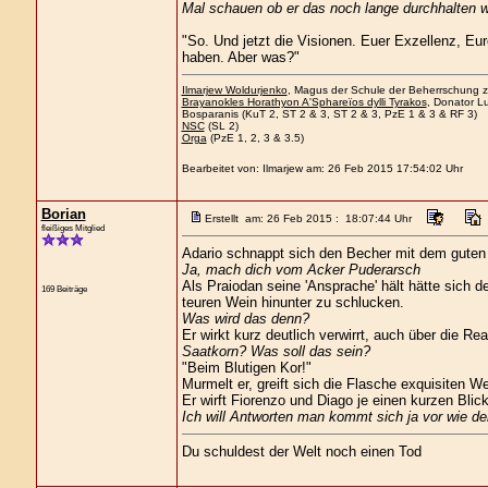
Mal schauen ob er das noch lange durchhalten w
"So. Und jetzt die Visionen. Euer Exzellenz, Eu
haben. Aber was?"
Ilmarjew Woldurjenko
, Magus der Schule der Beherrschung zu
Brayanokles Horathyon A'Sphareïos dylli Tyrakos
, Donator Lu
Bosparanis (KuT 2, ST 2 & 3, ST 2 & 3, PzE 1 & 3 & RF 3)
NSC
(SL 2)
Orga
(PzE 1, 2, 3 & 3.5)
Bearbeitet von: Ilmarjew am: 26 Feb 2015 17:54:02 Uhr
Borian
Erstellt am: 26 Feb 2015 : 18:07:44 Uhr
fleißiges Mitglied
Adario schnappt sich den Becher mit dem guten W
Ja, mach dich vom Acker Puderarsch
Als Praiodan seine 'Ansprache' hält hätte sich d
169 Beiträge
teuren Wein hinunter zu schlucken.
Was wird das denn?
Er wirkt kurz deutlich verwirrt, auch über die Rea
Saatkorn? Was soll das sein?
"Beim Blutigen Kor!"
Murmelt er, greift sich die Flasche exquisiten W
Er wirft Fiorenzo und Diago je einen kurzen Blick
Ich will Antworten man kommt sich ja vor wie d
Du schuldest der Welt noch einen Tod