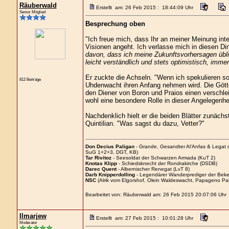
Räuberwald
Erstellt am: 26 Feb 2015 : 18:44:09 Uhr
Senior Mitglied
Besprechung oben
"Ich freue mich, dass Ihr an meiner Meinung int
Visionen angeht. Ich verlasse mich in diesen Di
davon, dass ich meine Zukunftsvorhersagen übli
leicht verständlich und stets optimistisch, imme
Er zuckte die Achseln. "Wenn ich spekulieren so
812 Beiträge
Uhdenwacht ihren Anfang nehmen wird. Die Götter
den Diener von Boron und Praios einen verschle
wohl eine besondere Rolle in dieser Angelegenhei
Nachdenklich hielt er die beiden Blätter zunäc
Quintilian. "Was sagst du dazu, Vetter?"
Don Decius Paligan
- Grande, Gesandter Al'Anfas & Legat
SuG 1+2+3, DGT, KB)
Tar Rivitoz
- Seesoldat der Schwarzen Armada (KuT 2)
Knotas Klipp
- Schiedsknecht der Rondrakirche (DSDB)
Darec Quent
- Albernischer Renegat (LvT 8)
Darb Knipperdolling
- Legendärer Wanderprediger der Beke
NSC
(Alrik vom Elgorshof, Olein Waldeswacht, Papageno Pal
Bearbeitet von: Räuberwald am: 26 Feb 2015 20:07:06 Uhr
Ilmarjew
Erstellt am: 27 Feb 2015 : 10:01:28 Uhr
Moderator