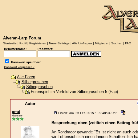
Alveran-Larp Forum
Startseite
|
Profil
|
Registrieren
|
Neue Beiträge
|
Alle Umfragen
|
Mitglieder
|
Suchen
|
FAQ
Benutzername:
Passwort:
Passwort speichern
Passwort vergessen?
Alle Foren
Silbergroschen
Silbergroschen
Forenspiel im Vorfeld von Silbergroschen 5 (Eap)
Autor
pmd
Erstellt am: 26 Feb 2015 : 09:48:34 Uhr
Moderator
Besprechung oben (zeitlich einen Beitrag frü
An Rondracor gewandt: “Es ist nicht an euch od
wirft offensichtlich einen langen Schatten. Ich