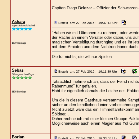
Capitan Diago Delazar – Offizier der Schwarzen
Ashara
Erstellt am: 27 Feb 2015 : 15:37:43 Uhr
super aktives Mitglied
"Haben wir mit Dämonen zu rechnen, oder werden s
der Rache an einem Verräter oder dabei, uns auf
magischen Verteidigung durchging und es ihr je
1627 Beiträge
mit dem Praioten und dem Nichtrondrianer dacht
Die tut nichts, die will nur Spielen...
Sebas
Erstellt am: 27 Feb 2015 : 16:11:39 Uhr
Silbergroschen Orga
Tatsächlich nehme ich an, dass der Feind nicht
Rabenmund" für gefallen.
Habt ihr eigentlich damals die Leiche des Pakti
1136 Beiträge
Um die in diesem Gasthaus versammelte Kampfkr
sicher an den feindlichen Linien vorbeischmugge
Nicht zuletzt wäre das ein Himmelfahrtskommand
Söldner...
Daher rechne ich mit einer kleinen Gruppe Pakt
Möglicherweise auch einen Magier aus Yol Gurm
Borian
Erstellt am: 27 Feb 2015 : 16:33:08 Uhr