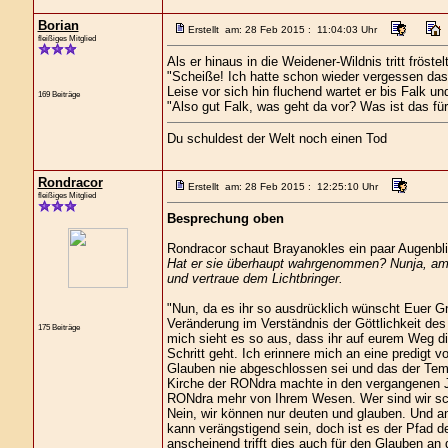
Borian
Erstellt am: 28 Feb 2015 : 11:04:03 Uhr
fleißiges Mitglied
Als er hinaus in die Weidener-Wildnis tritt fröstel
"Scheiße! Ich hatte schon wieder vergessen das 
Leise vor sich hin fluchend wartet er bis Falk un
169 Beiträge
"Also gut Falk, was geht da vor? Was ist das fü
Du schuldest der Welt noch einen Tod
Rondracor
Erstellt am: 28 Feb 2015 : 12:25:10 Uhr
fleißiges Mitglied
Besprechung oben
Rondracor schaut Brayanokles ein paar Augenbli
Hat er sie überhaupt wahrgenommen? Nunja, am E
und vertraue dem Lichtbringer.
"Nun, da es ihr so ausdrücklich wünscht Euer G
Veränderung im Verständnis der Göttlichkeit des
175 Beiträge
mich sieht es so aus, dass ihr auf eurem Weg d
Schritt geht. Ich erinnere mich an eine predigt 
Glauben nie abgeschlossen sei und das der Temp
Kirche der RONdra machte in den vergangenen Jah
RONdra mehr von Ihrem Wesen. Wer sind wir scho
Nein, wir können nur deuten und glauben. Und an
kann verängstigend sein, doch ist es der Pfad d
anscheinend trifft dies auch für den Glauben an 