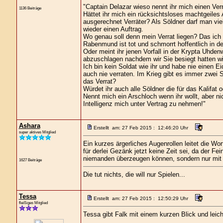
"Captain Delazar wieso nennt ihr mich einen Ver
1136 Beiträge
Hättet ihr mich ein rücksichtsloses machtgeiles
ausgerechnet Verräter? Als Söldner darf man vi
wieder einen Auftrag.
Wo genau soll denn mein Verrat liegen? Das ich 
Rabenmund ist tot und schmorrt hoffentlich in den
Oder meint ihr jenen Vorfall in der Krypta Uhde
abzuschlagen nachdem wir Sie besiegt hatten wie
Ich bin kein Soldat wie ihr und habe nie einen E
auch nie verraten. Im Krieg gibt es immer zwei S
das Verrat?
Würdet ihr auch alle Söldner die für das Kalifa
Nennt mich ein Arschloch wenn ihr wollt, aber ni
Intelligenz mich unter Vertrag zu nehmen!"
Ashara
Erstellt am: 27 Feb 2015 : 12:46:20 Uhr
super aktives Mitglied
Ein kurzes ärgerliches Augenrollen leitet die Wor
für derlei Gezänk jetzt keine Zeit sei, da der Fe
niemanden überzeugen können, sondern nur mit T
1627 Beiträge
Die tut nichts, die will nur Spielen...
Tessa
Erstellt am: 27 Feb 2015 : 12:50:29 Uhr
fleißiges Mitglied
Tessa gibt Falk mit einem kurzen Blick und leich