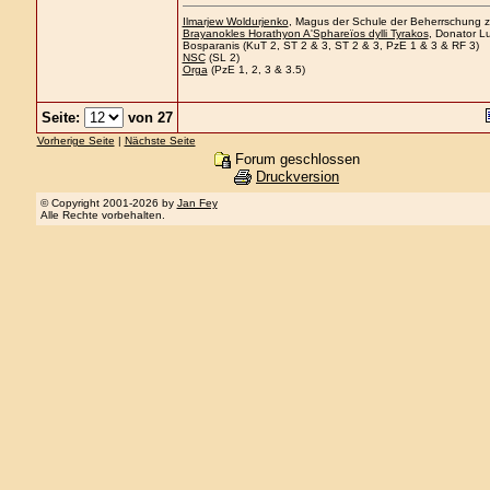
Ilmarjew Woldurjenko
, Magus der Schule der Beherrschung zu
Brayanokles Horathyon A'Sphareïos dylli Tyrakos
, Donator Lu
Bosparanis (KuT 2, ST 2 & 3, ST 2 & 3, PzE 1 & 3 & RF 3)
NSC
(SL 2)
Orga
(PzE 1, 2, 3 & 3.5)
Seite:
von 27
Vorherige Seite
|
Nächste Seite
Forum geschlossen
Druckversion
© Copyright 2001-2026 by
Jan Fey
Alle Rechte vorbehalten.