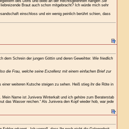
n Begleitern des Dons und blieb an der Rechtsgelehrten hängen
Sie
e liebreizende Braut auch schon mitgebracht? Ich würde mich sehr
sandschaft einschloss und ein wenig peinlich berührt schien, dass
ach dem Schrein der jungen Göttin und deren Geweihter.
Wie friedlich
lso die Frau, welche seine Exzellenz mit einem einfachen Brief zur
s einer weiteren Kutsche steigen zu sehen. Heiß stieg ihr die Röte in
den. Mein Name ist Junivera Winterkalt und ich gehöre zum Beraterstab
ut das Wasser reichen.“ Als Junivera den Kopf wieder hob, war jede
 Fehler erkannt. „Ich vergaß, dass Ihr noch nicht die Gelegenheit