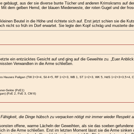
te gebäugt, aus der sie diverse bunte Tücher und anderen Krimskrams auf de
e. Mit dem gelben Hemd, der blauen Miederweste, der roten Gugel und der fros
 kleinen Beutel in die Höhe und richtete sich auf. Erst jetzt schien sie die 
ch nicht so früh im Dorf erwartet. Sie legte den Kopf schräg und musterte di
zte ein entzücktes Gesicht auf und ging auf die Geweihte zu. „Euer Anblick e
rmissten Verwandten in die Arme schließen.
des Hauses Paligan (TW 2+3+4, Sil 4+5, RF 1+2+3, WB 1, ST 1+2+3, WK 5, HdS 1+2+3+3,5+4, 
ner-Sekte (PzE1)
gan) (PzE 2, PzE 3, CM 6)
ähigkeit, die Dinge hübsch zu verpacken nötigt mir immer wieder Respekt ab –
nsonsten offene, warme Lächeln der Geweihten, als sie das soeben gefundene B
lich in die Arme schließen. Erst im letzten Moment lässt sie die Arme sinken 