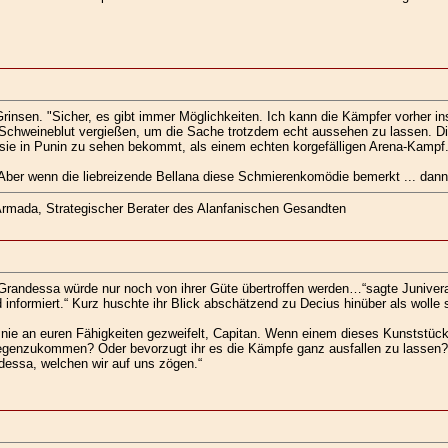
insen. "Sicher, es gibt immer Möglichkeiten. Ich kann die Kämpfer vorher in
chweineblut vergießen, um die Sache trotzdem echt aussehen zu lassen. Die 
sie in Punin zu sehen bekommt, als einem echten korgefälligen Arena-Kampf.
Aber wenn die liebreizende Bellana diese Schmierenkomödie bemerkt ... dann 
Armada, Strategischer Berater des Alanfanischen Gesandten
Grandessa würde nur noch von ihrer Güte übertroffen werden…“sagte Junivera s
 informiert.“ Kurz huschte ihr Blick abschätzend zu Decius hinüber als wolle 
 nie an euren Fähigkeiten gezweifelt, Capitan. Wenn einem dieses Kunststück
gegenzukommen? Oder bevorzugt ihr es die Kämpfe ganz ausfallen zu lassen?
essa, welchen wir auf uns zögen.“