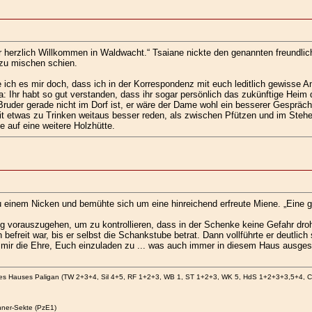
r herzlich Willkommen in Waldwacht.“ Tsaiane nickte den genannten freundli
 zu mischen schien.
 ich es mir doch, dass ich in der Korrespondenz mit euch leditlich gewiss
: Ihr habt so gut verstanden, dass ihr sogar persönlich das zukünftige Heim 
ruder gerade nicht im Dorf ist, er wäre der Dame wohl ein besserer Gespräch
it etwas zu Trinken weitaus besser reden, als zwischen Pfützen und im Stehe
e auf eine weitere Holzhütte.
einem Nicken und bemühte sich um eine hinreichend erfreute Miene. „Eine g
g vorauszugehen, um zu kontrollieren, dass in der Schenke keine Gefahr droh
befreit war, bis er selbst die Schankstube betrat. Dann vollführte er deutl
 mir die Ehre, Euch einzuladen zu ... was auch immer in diesem Haus ausges
des Hauses Paligan (TW 2+3+4, Sil 4+5, RF 1+2+3, WB 1, ST 1+2+3, WK 5, HdS 1+2+3+3,5+4, 
ner-Sekte (PzE1)