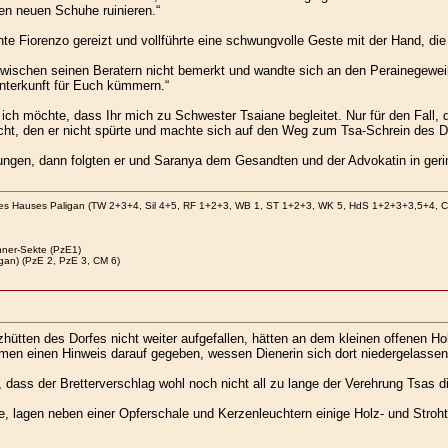
en neuen Schuhe ruinieren.“
te Fiorenzo gereizt und vollführte eine schwungvolle Geste mit der Hand, die
zwischen seinen Beratern nicht bemerkt und wandte sich an den Perainegeweih
nterkunft für Euch kümmern.“
 ich möchte, dass Ihr mich zu Schwester Tsaiane begleitet. Nur für den Fall, d
rsicht, den er nicht spürte und machte sich auf den Weg zum Tsa-Schrein des D
ungen, dann folgten er und Saranya dem Gesandten und der Advokatin in ger
des Hauses Paligan (TW 2+3+4, Sil 4+5, RF 1+2+3, WB 1, ST 1+2+3, WK 5, HdS 1+2+3+3,5+4, 
ner-Sekte (PzE1)
gan) (PzE 2, PzE 3, CM 6)
zhütten des Dorfes nicht weiter aufgefallen, hätten an dem kleinen offenen H
smen einen Hinweis darauf gegeben, wessen Dienerin sich dort niedergelassen
ass der Bretterverschlag wohl noch nicht all zu lange der Verehrung Tsas die
e, lagen neben einer Opferschale und Kerzenleuchtern einige Holz- und Stroh