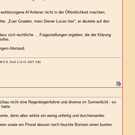
 wohlerzogene Al’Anfaner nicht in der Öffentlichkeit machten.
te. „Euer Gnaden, mein Diener Lucan hier“, er deutete auf den
ass sich rechtliche ... Fragestellungen ergeben, die der Klärung
orfes.
ingem Abstand.
CM 5.5, SuG 1+2+3, DGT, KB)
olzbau nicht eine Regenbogenfahne und diverse im Sonnenlicht - so
 hatte.
nte, denn alles wirkte ein wenig unfertig und durcheinander.
tiere sowie ein Pinsel dessen noch feuchte Borsten einen bunten