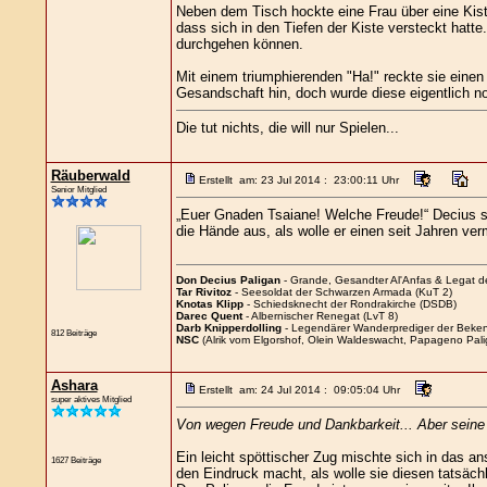
Neben dem Tisch hockte eine Frau über eine Kis
dass sich in den Tiefen der Kiste versteckt hatt
durchgehen können.
Mit einem triumphierenden "Ha!" reckte sie einen
Gesandschaft hin, doch wurde diese eigentlich no
Die tut nichts, die will nur Spielen...
Räuberwald
Erstellt am: 23 Jul 2014 : 23:00:11 Uhr
Senior Mitglied
„Euer Gnaden Tsaiane! Welche Freude!“ Decius set
die Hände aus, als wolle er einen seit Jahren ve
Don Decius Paligan
- Grande, Gesandter Al'Anfas & Legat 
Tar Rivitoz
- Seesoldat der Schwarzen Armada (KuT 2)
Knotas Klipp
- Schiedsknecht der Rondrakirche (DSDB)
Darec Quent
- Albernischer Renegat (LvT 8)
Darb Knipperdolling
- Legendärer Wanderprediger der Beken
812 Beiträge
NSC
(Alrik vom Elgorshof, Olein Waldeswacht, Papageno Pali
Ashara
Erstellt am: 24 Jul 2014 : 09:05:04 Uhr
super aktives Mitglied
Von wegen Freude und Dankbarkeit... Aber seine F
Ein leicht spöttischer Zug mischte sich in das a
1627 Beiträge
den Eindruck macht, als wolle sie diesen tatsäch