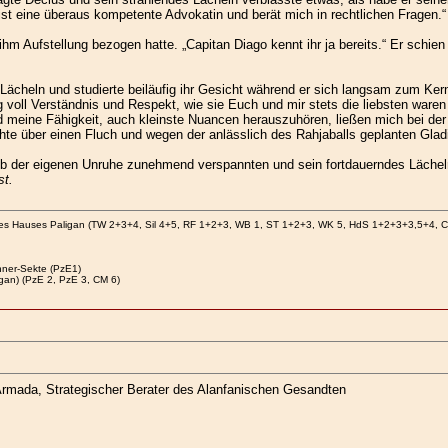
ist eine überaus kompetente Advokatin und berät mich in rechtlichen Fragen.“
 ihm Aufstellung bezogen hatte. „Capitan Diago kennt ihr ja bereits.“ Er schie
 Lächeln und studierte beiläufig ihr Gesicht während er sich langsam zum Ke
oll Verständnis und Respekt, wie sie Euch und mir stets die liebsten waren 
 meine Fähigkeit, auch kleinste Nuancen herauszuhören, ließen mich bei der 
te über einen Fluch und wegen der anlässlich des Rahjaballs geplanten Gladi
b der eigenen Unruhe zunehmend verspannten und sein fortdauerndes Lächeln 
st.
des Hauses Paligan (TW 2+3+4, Sil 4+5, RF 1+2+3, WB 1, ST 1+2+3, WK 5, HdS 1+2+3+3,5+4, 
ner-Sekte (PzE1)
gan) (PzE 2, PzE 3, CM 6)
Armada, Strategischer Berater des Alanfanischen Gesandten