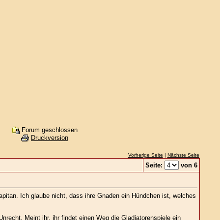
Forum geschlossen
Druckversion
Vorherige Seite
|
Nächste Seite
Seite:
von 6
apitan. Ich glaube nicht, dass ihre Gnaden ein Hündchen ist, welches
nrecht. Meint ihr, ihr findet einen Weg die Gladiatorenspiele ein