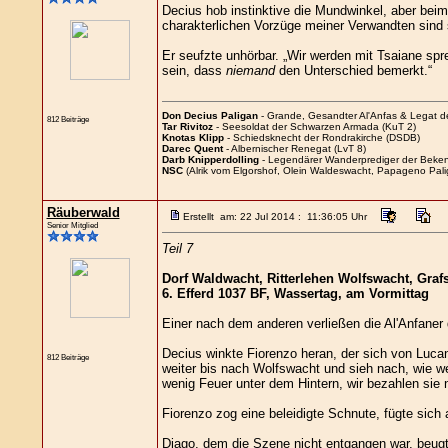
Decius hob instinktive die Mundwinkel, aber bei
charakterlichen Vorzüge meiner Verwandten sind se
Er seufzte unhörbar. „Wir werden mit Tsaiane sp
sein, dass
niemand
den Unterschied bemerkt.“
Don Decius Paligan
- Grande, Gesandter Al'Anfas & Legat 
812 Beiträge
Tar Rivitoz
- Seesoldat der Schwarzen Armada (KuT 2)
Knotas Klipp
- Schiedsknecht der Rondrakirche (DSDB)
Darec Quent
- Albernischer Renegat (LvT 8)
Darb Knipperdolling
- Legendärer Wanderprediger der Beken
NSC
(Alrik vom Elgorshof, Olein Waldeswacht, Papageno Pali
Räuberwald
Erstellt am: 22 Jul 2014 : 11:36:05 Uhr
Senior Mitglied
Teil 7
Dorf Waldwacht, Ritterlehen Wolfswacht, Grafs
6. Efferd 1037 BF, Wassertag, am Vormittag
Einer nach dem anderen verließen die Al'Anfaner d
Decius winkte Fiorenzo heran, der sich von Lucan 
812 Beiträge
weiter bis nach Wolfswacht und sieh nach, wie w
wenig Feuer unter dem Hintern, wir bezahlen sie n
Fiorenzo zog eine beleidigte Schnute, fügte sic
Diago, dem die Szene nicht entgangen war, beugte 