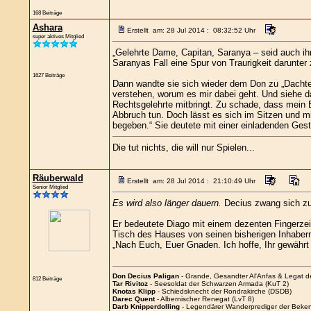
168 Beiträge
Ashara
Erstellt am: 28 Jul 2014 : 08:32:52 Uhr
super aktives Mitglied
„Gelehrte Dame, Capitan, Saranya – seid auch ih
Saranyas Fall eine Spur von Traurigkeit darunter
1627 Beiträge
Dann wandte sie sich wieder dem Don zu „Dachte
verstehen, worum es mir dabei geht. Und siehe da
Rechtsgelehrte mitbringt. Zu schade, dass mein B
Abbruch tun. Doch lässt es sich im Sitzen und m
begeben.“ Sie deutete mit einer einladenden Gest
Die tut nichts, die will nur Spielen...
Räuberwald
Erstellt am: 28 Jul 2014 : 21:10:49 Uhr
Senior Mitglied
Es wird also länger dauern.
Decius zwang sich zu 
Er bedeutete Diago mit einem dezenten Fingerzei
Tisch des Hauses von seinen bisherigen Inhabern 
„Nach Euch, Euer Gnaden. Ich hoffe, Ihr gewährt
Don Decius Paligan
- Grande, Gesandter Al'Anfas & Legat 
812 Beiträge
Tar Rivitoz
- Seesoldat der Schwarzen Armada (KuT 2)
Knotas Klipp
- Schiedsknecht der Rondrakirche (DSDB)
Darec Quent
- Albernischer Renegat (LvT 8)
Darb Knipperdolling
- Legendärer Wanderprediger der Beken