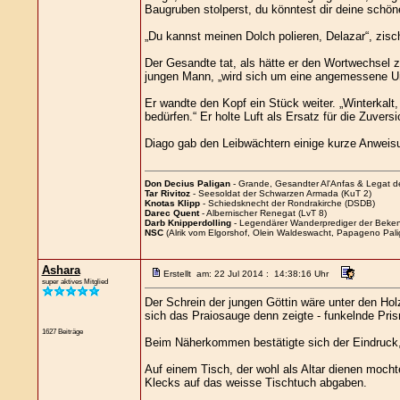
Baugruben stolperst, du könntest dir deine schön
„Du kannst meinen Dolch polieren, Delazar“, zisch
Der Gesandte tat, als hätte er den Wortwechsel 
jungen Mann, „wird sich um eine angemessene U
Er wandte den Kopf ein Stück weiter. „Winterkalt,
bedürfen.“ Er holte Luft als Ersatz für die Zuve
Diago gab den Leibwächtern einige kurze Anweis
Don Decius Paligan
- Grande, Gesandter Al'Anfas & Legat 
Tar Rivitoz
- Seesoldat der Schwarzen Armada (KuT 2)
Knotas Klipp
- Schiedsknecht der Rondrakirche (DSDB)
Darec Quent
- Albernischer Renegat (LvT 8)
Darb Knipperdolling
- Legendärer Wanderprediger der Beken
NSC
(Alrik vom Elgorshof, Olein Waldeswacht, Papageno Pali
Ashara
Erstellt am: 22 Jul 2014 : 14:38:16 Uhr
super aktives Mitglied
Der Schrein der jungen Göttin wäre unter den Hol
sich das Praiosauge denn zeigte - funkelnde Pri
1627 Beiträge
Beim Näherkommen bestätigte sich der Eindruck, d
Auf einem Tisch, der wohl als Altar dienen mocht
Klecks auf das weisse Tischtuch abgaben.