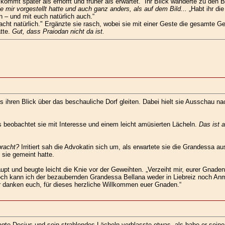
 kommt später als erhofft und früher als erwartet.“ Ihr Blick wanderte zu de
e mir vorgestellt hatte und auch ganz anders, als auf dem Bild...
„Habt ihr di
n – und mit euch natürlich auch.“
ht natürlich." Ergänzte sie rasch, wobei sie mit einer Geste die gesamte Ge
tte.
Gut, dass Praiodan nicht da ist.
s ihren Blick über das beschauliche Dorf gleiten. Dabei hielt sie Ausschau n
beobachtet sie mit Interesse und einem leicht amüsierten Lächeln.
Das ist a
bracht?
Irritiert sah die Advokatin sich um, als erwartete sie die Grandessa au
 sie gemeint hatte.
 Haupt und beugte leicht die Knie vor der Geweihten. „Verzeiht mir, eurer Gna
och kann ich der bezaubernden Grandessa Bellana weder in Liebreiz noch Anm
r danken euch, für dieses herzliche Willkommen euer Gnaden.“
gte Decius und sein strahlendes Lächeln verblasste etwas, als habe er seinen