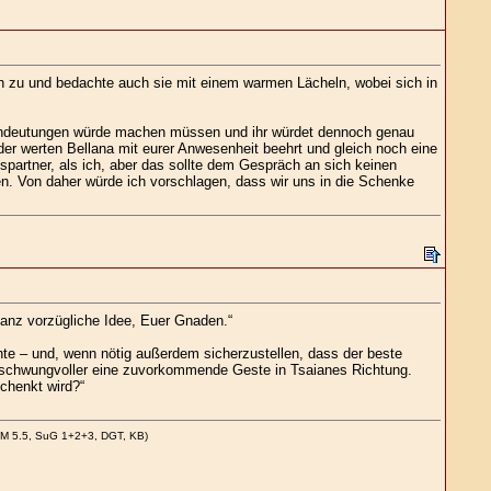
ch zu und bedachte auch sie mit einem warmen Lächeln, wobei sich in
e Andeutungen würde machen müssen und ihr würdet dennoch genau
der werten Bellana mit eurer Anwesenheit beehrt und gleich noch eine
spartner, als ich, aber das sollte dem Gespräch an sich keinen
n. Von daher würde ich vorschlagen, dass wir uns in die Schenke
anz vorzügliche Idee, Euer Gnaden.“
te – und, wenn nötig außerdem sicherzustellen, dass der beste
ich schwungvoller eine zuvorkommende Geste in Tsaianes Richtung.
chenkt wird?“
CM 5.5, SuG 1+2+3, DGT, KB)