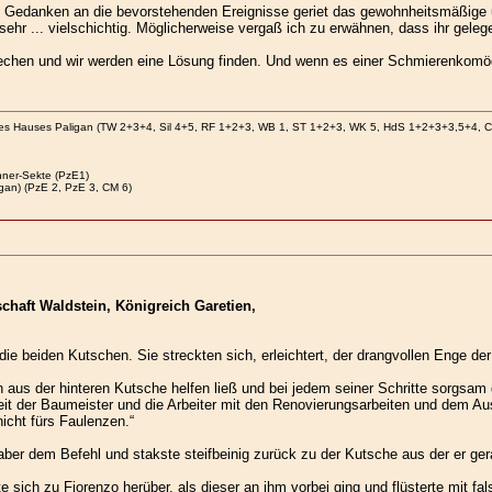
m Gedanken an die bevorstehenden Ereignisse geriet das gewohnheitsmäßige u
hr ... vielschichtig. Möglicherweise vergaß ich zu erwähnen, dass ihr gelegen
rechen und wir werden eine Lösung finden. Und wenn es einer Schmierenkomödi
des Hauses Paligan (TW 2+3+4, Sil 4+5, RF 1+2+3, WB 1, ST 1+2+3, WK 5, HdS 1+2+3+3,5+4, 
ner-Sekte (PzE1)
gan) (PzE 2, PzE 3, CM 6)
chaft Waldstein, Königreich Garetien,
ie beiden Kutschen. Sie streckten sich, erleichtert, der drangvollen Enge der
aus der hinteren Kutsche helfen ließ und bei jedem seiner Schritte sorgsam da
eit der Baumeister und die Arbeiter mit den Renovierungsarbeiten und dem A
icht fürs Faulenzen.“
h aber dem Befehl und stakste steifbeinig zurück zu der Kutsche aus der er 
sich zu Fiorenzo herüber, als dieser an ihm vorbei ging und flüsterte mit fal