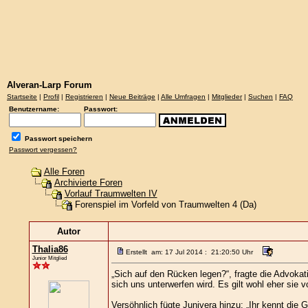
Alveran-Larp Forum
Startseite
|
Profil
|
Registrieren
|
Neue Beiträge
|
Alle Umfragen
|
Mitglieder
|
Suchen
|
FAQ
Benutzername:
Passwort:
Passwort speichern
Passwort vergessen?
Alle Foren
Archivierte Foren
Vorlauf Traumwelten IV
Forenspiel im Vorfeld von Traumwelten 4 (Da)
Autor
Thalia86
Erstellt am: 17 Jul 2014 : 21:20:50 Uhr
Junior Mitglied
„Sich auf den Rücken legen?“, fragte die Advokat
sich uns unterwerfen wird. Es gilt wohl eher sie
Versöhnlich fügte Junivera hinzu: „Ihr kennt die G