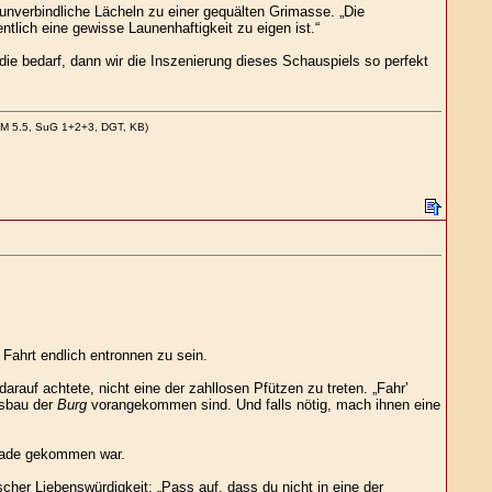
nverbindliche Lächeln zu einer gequälten Grimasse. „Die
tlich eine gewisse Launenhaftigkeit zu eigen ist.“
e bedarf, dann wir die Inszenierung dieses Schauspiels so perfekt
CM 5.5, SuG 1+2+3, DGT, KB)
 Fahrt endlich entronnen zu sein.
rauf achtete, nicht eine der zahllosen Pfützen zu treten. „Fahr’
usbau der
Burg
vorangekommen sind. Und falls nötig, mach ihnen eine
gerade gekommen war.
scher Liebenswürdigkeit: „Pass auf, dass du nicht in eine der