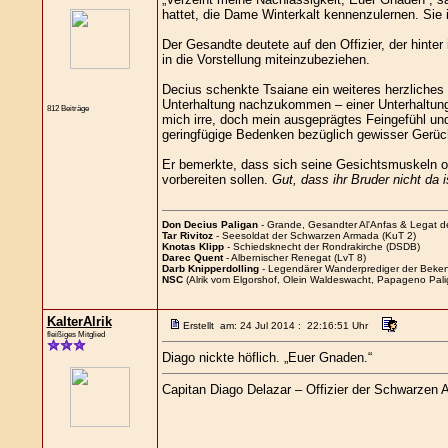
hattet, die Dame Winterkalt kennenzulernen. Sie 
Der Gesandte deutete auf den Offizier, der hinter
in die Vorstellung miteinzubeziehen.
Decius schenkte Tsaiane ein weiteres herzliches
Unterhaltung nachzukommen – einer Unterhaltung v
812 Beiträge
mich irre, doch mein ausgeprägtes Feingefühl und
geringfügige Bedenken bezüglich gewisser Gerüch
Er bemerkte, dass sich seine Gesichtsmuskeln o
vorbereiten sollen.
Gut, dass ihr Bruder nicht da i
Don Decius Paligan
- Grande, Gesandter Al'Anfas & Legat 
Tar Rivitoz
- Seesoldat der Schwarzen Armada (KuT 2)
Knotas Klipp
- Schiedsknecht der Rondrakirche (DSDB)
Darec Quent
- Albernischer Renegat (LvT 8)
Darb Knipperdolling
- Legendärer Wanderprediger der Beken
NSC
(Alrik vom Elgorshof, Olein Waldeswacht, Papageno Pali
KalterAlrik
Erstellt am: 24 Jul 2014 : 22:16:51 Uhr
fleißiges Mitglied
Diago nickte höflich. „Euer Gnaden.“
Capitan Diago Delazar – Offizier der Schwarzen 