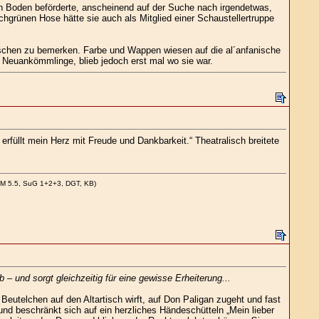
n Boden beförderte, anscheinend auf der Suche nach irgendetwas,
chgrünen Hose hätte sie auch als Mitglied einer Schaustellertruppe
Kutschen zu bemerken. Farbe und Wappen wiesen auf die al´anfanische
e Neuankömmlinge, blieb jedoch erst mal wo sie war.
rfüllt mein Herz mit Freude und Dankbarkeit.“ Theatralisch breitete
CM 5.5, SuG 1+2+3, DGT, KB)
 und sorgt gleichzeitig für eine gewisse Erheiterung...
eutelchen auf den Altartisch wirft, auf Don Paligan zugeht und fast
und beschränkt sich auf ein herzliches Händeschütteln „Mein lieber