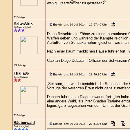
wenig…
tsagefälliger
zu gestalten?“
76 Beiträge
KalterAlrik
Erstellt am: 19 Jul 2014 : 19:57:40 Uhr
fleißiges Mitglied
Diago fletschte die Zähne zu einem humorlosen Gr
Waffen geben und während der Kämpfe reichlich S
Auftritten von Schaukämpfern gleichen, wie man 
Nach einer kaum merklichen Pause fuhr er fort. "
Capitan Diago Delazar – Offizier der Schwarzen 
168 Beiträge
Thalia86
Erstellt am: 19 Jul 2014 : 23:46:36 Uhr
Junior Mitglied
„Seltsam, mir wurde berichtet, die Schönheit der 
Vorzüge der verehrten Braut nicht ganz zutreffend
Danach fuhr sie zu Diago gewandt fort: „Ich habe
eine andere Wahl, als ihrer Gnaden Tsaiane ent
legen, ganz abgesehen von dem Unmut der Grand
76 Beiträge
Räuberwald
Erstellt am: 20 Jul 2014 : 23:51:06 Uhr
Senior Mitglied