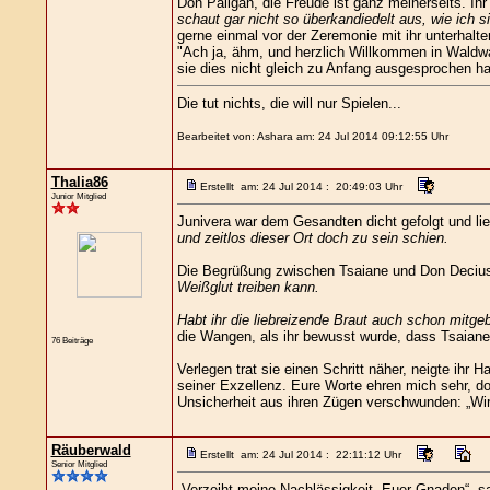
Don Paligan, die Freude ist ganz meinerseits. Ihr
schaut gar nicht so überkandiedelt aus, wie ich si
gerne einmal vor der Zeremonie mit ihr unterhalte
"Ach ja, ähm, und herzlich Willkommen in Waldwac
sie dies nicht gleich zu Anfang ausgesprochen ha
Die tut nichts, die will nur Spielen...
Bearbeitet von: Ashara am: 24 Jul 2014 09:12:55 Uhr
Thalia86
Erstellt am: 24 Jul 2014 : 20:49:03 Uhr
Junior Mitglied
Junivera war dem Gesandten dicht gefolgt und lie
und zeitlos dieser Ort doch zu sein schien.
Die Begrüßung zwischen Tsaiane und Don Decius 
Weißglut treiben kann.
Habt ihr die liebreizende Braut auch schon mitge
die Wangen, als ihr bewusst wurde, dass Tsaiane
76 Beiträge
Verlegen trat sie einen Schritt näher, neigte ihr
seiner Exzellenz. Eure Worte ehren mich sehr, d
Unsicherheit aus ihren Zügen verschwunden: „Wi
Räuberwald
Erstellt am: 24 Jul 2014 : 22:11:12 Uhr
Senior Mitglied
„Verzeiht meine Nachlässigkeit, Euer Gnaden“, sa