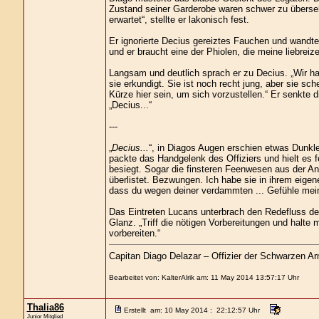
Zustand seiner Garderobe waren schwer zu überseh
erwartet“, stellte er lakonisch fest.
Er ignorierte Decius gereiztes Fauchen und wandte
und er braucht eine der Phiolen, die meine liebreiz
Langsam und deutlich sprach er zu Decius. „Wir h
sie erkundigt. Sie ist noch recht jung, aber sie s
Kürze hier sein, um sich vorzustellen.“ Er senkt
„Decius...“
---
„
Decius...
“, in Diagos Augen erschien etwas Dunkles
packte das Handgelenk des Offiziers und hielt es 
besiegt. Sogar die finsteren Feenwesen aus der And
überlistet. Bezwungen. Ich habe sie in ihrem eige
dass du wegen deiner verdammten ... Gefühle meine
Das Eintreten Lucans unterbrach den Redefluss des 
Glanz. „Triff die nötigen Vorbereitungen und halte
vorbereiten.“
Capitan Diago Delazar – Offizier der Schwarzen A
Bearbeitet von: KalterAlrik am: 11 May 2014 13:57:17 Uhr
Thalia86
Erstellt am: 10 May 2014 : 22:12:57 Uhr
Junior Mitglied