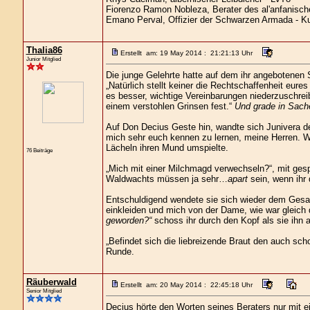
Fiorenzo Ramon Nobleza, Berater des al'anfanisch
Emano Perval, Offizier der Schwarzen Armada - K
Thalia86
Erstellt am: 19 May 2014 : 21:21:13 Uhr
Junior Mitglied
Die junge Gelehrte hatte auf dem ihr angebotene
„Natürlich stellt keiner die Rechtschaffenheit eure
es besser, wichtige Vereinbarungen niederzuschreib
einem verstohlen Grinsen fest.“
Und grade in Sache
Auf Don Decius Geste hin, wandte sich Junivera de
mich sehr euch kennen zu lernen, meine Herren. W
Lächeln ihren Mund umspielte.
76 Beiträge
„Mich mit einer Milchmagd verwechseln?“, mit ges
Waldwachts müssen ja sehr…
apart
sein, wenn ihr d
Entschuldigend wendete sie sich wieder dem Gesa
einkleiden und mich von der Dame, wie war gleich 
geworden?“
schoss ihr durch den Kopf als sie ihn
„Befindet sich die liebreizende Braut den auch scho
Runde.
Räuberwald
Erstellt am: 20 May 2014 : 22:45:18 Uhr
Senior Mitglied
Decius hörte den Worten seines Beraters nur mit e