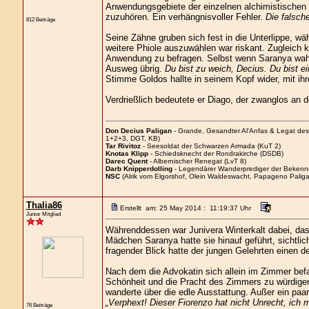
Anwendungsgebiete der einzelnen alchimistischen Trä
zuzuhören. Ein verhängnisvoller Fehler.
Die falsch
812 Beiträge
Seine Zähne gruben sich fest in die Unterlippe, w
weitere Phiole auszuwählen war riskant. Zugleich k
Anwendung zu befragen. Selbst wenn Saranya wahrsc
Ausweg übrig.
Du bist zu weich, Decius. Du bist e
Stimme Goldos hallte in seinem Kopf wider, mit ihr
Verdrießlich bedeutete er Diago, der zwanglos an 
Don Decius Paligan
- Grande, Gesandter Al'Anfas & Legat de
1+2+3, DGT, KB)
Tar Rivitoz
- Seesoldat der Schwarzen Armada (KuT 2)
Knotas Klipp
- Schiedsknecht der Rondrakirche (DSDB)
Darec Quent
- Albernischer Renegat (LvT 8)
Darb Knipperdolling
- Legendärer Wanderprediger der Bekenn
NSC
(Alrik vom Elgorshof, Olein Waldeswacht, Papageno Paliga
Thalia86
Erstellt am: 25 May 2014 : 11:19:37 Uhr
Junior Mitglied
Währenddessen war Junivera Winterkalt dabei, das
Mädchen Saranya hatte sie hinauf geführt, sichtlich
fragender Blick hatte der jungen Gelehrten einen de
Nach dem die Advokatin sich allein im Zimmer befa
Schönheit und die Pracht des Zimmers zu würdigen.
wanderte über die edle Ausstattung. Außer ein paar
„Verphext! Dieser Fiorenzo hat nicht Unrecht, ich 
76 Beiträge