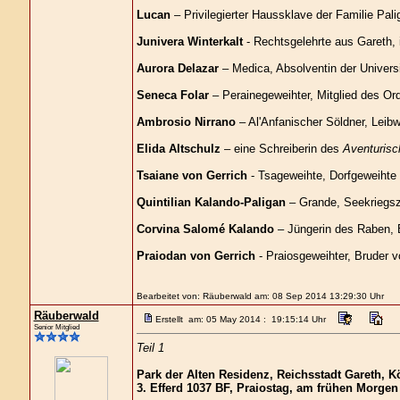
Lucan
– Privilegierter Haussklave der Familie Pali
Junivera Winterkalt
- Rechtsgelehrte aus Gareth, 
Aurora Delazar
– Medica, Absolventin der Universi
Seneca Folar
– Perainegeweihter, Mitglied des Or
Ambrosio Nirrano
– Al'Anfanischer Söldner, Leib
Elida Altschulz
– eine Schreiberin des
Aventurisc
Tsaiane von Gerrich
- Tsageweihte, Dorfgeweihte
Quintilian Kalando-Paligan
– Grande, Seekriegsz
Corvina Salomé Kalando
– Jüngerin des Raben, B
Praiodan von Gerrich
- Praiosgeweihter, Bruder v
Bearbeitet von: Räuberwald am: 08 Sep 2014 13:29:30 Uhr
Räuberwald
Erstellt am: 05 May 2014 : 19:15:14 Uhr
Senior Mitglied
Teil 1
Park der Alten Residenz, Reichsstadt Gareth, K
3. Efferd 1037 BF, Praiostag, am frühen Morgen