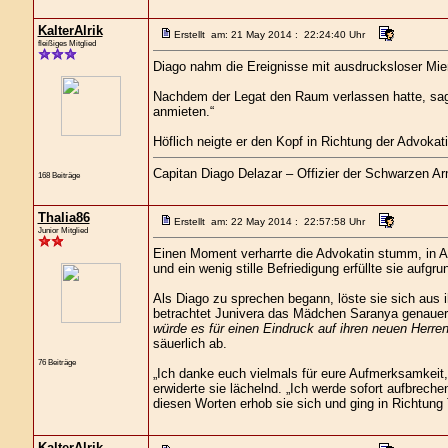
KalterAlrik
Erstellt am: 21 May 2014 : 22:24:40 Uhr
fleißiges Mitglied
Diago nahm die Ereignisse mit ausdrucksloser Mie
Nachdem der Legat den Raum verlassen hatte, sag
anmieten.“
Höflich neigte er den Kopf in Richtung der Advokat
Capitan Diago Delazar – Offizier der Schwarzen A
168 Beiträge
Thalia86
Erstellt am: 22 May 2014 : 22:57:58 Uhr
Junior Mitglied
Einen Moment verharrte die Advokatin stumm, in
und ein wenig stille Befriedigung erfüllte sie aufg
Als Diago zu sprechen begann, löste sie sich aus 
betrachtet Junivera das Mädchen Saranya genauer
würde es für einen Eindruck auf ihren neuen Herre
säuerlich ab.
76 Beiträge
„Ich danke euch vielmals für eure Aufmerksamkeit, 
erwiderte sie lächelnd. „Ich werde sofort aufbreche
diesen Worten erhob sie sich und ging in Richtung 
KalterAlrik