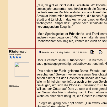
„Nun, da gibt es nicht viel zu erzählen. Wo könnte
Lebensjahr unterstützt und fördert mich die Dame v
bedeutsamsten Rechtsgelehrten in ganz Gareth lern
Advokat lehrte mich beispielsweise, die feinen Züg
Stadt und Einblick in das Archiv des garether Reic
wichtigsten Tempel des“
…grade noch schluckte sie
hervorragendem Zeugnis.“
„Mein Spezialgebiet ist Erbschafts- und Familienrech
anderen Form bewandert.“ Mit mir erhaltet ihr eine
Rechenschaft schuldig bin, könnte ich euch ab sofo
Räuberwald
Erstellt am: 13 May 2014 : 19:17:38 Uhr
Senior Mitglied
Decius verbarg seine Zufriedenheit. Ein leichtes Zu
dazu geistesgegenwärtig, selbstbewusst und mit H
„Das spricht für Euch, gelehrte Dame. Erlaubt, das
verschaffen.“ Gekonnt verlieh er seinen Gesichtszü
schon einmal mit den Gesprächen Rohals des Wei
Wie im Mittelreich genießt er auch unter den Gele
die Augen, um sich die Worte in Erinnerung zu rufen
812 Beiträge
Willens der Götter auf Dere zu sein und eine gere
der Gewalt das Recht streitig macht. Doch etwas is
Wenn es aber nicht nötig ist, ein Gesetz zu mache
Er legte neugierig den Kopf schief. „Ein etwas verw
diesen Worten abzielt?“