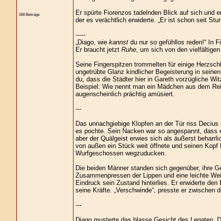
Er spürte Fiorenzos tadelnden Blick auf sich und 
168 Beiträge
der es verächtlich erwiderte. „Er ist schon seit St
-----
„Diago, wie
kannst
du nur so gefühllos reden!“ In F
Er braucht jetzt
Ruhe
, um sich von den vielfältigen
Seine Fingerspitzen trommelten für einige Herzsch
ungetrübte Glanz kindlicher Begeisterung in seinen
du, dass die Städter hier in Gareth vorzügliche 
Beispiel: Wie nennt man ein Mädchen aus dem Reich
augenscheinlich prächtig amüsiert.
---
Das unnachgiebige Klopfen an der Tür riss Decius a
es pochte. Sein Nacken war so angespannt, dass er
aber der Quälgeist erwies sich als äußerst beharrli
von außen ein Stück weit öffnete und seinen Kopf h
Wurfgeschossen wegzuducken.
Die beiden Männer standen sich gegenüber, ihre Ge
Zusammenpressen der Lippen und eine leichte Wei
Eindruck sein Zustand hinterlies. Er erwiderte d
seine Kräfte. „Verschwinde“, presste er zwischen d
---
Diago musterte das blasse Gesicht des Legaten. 