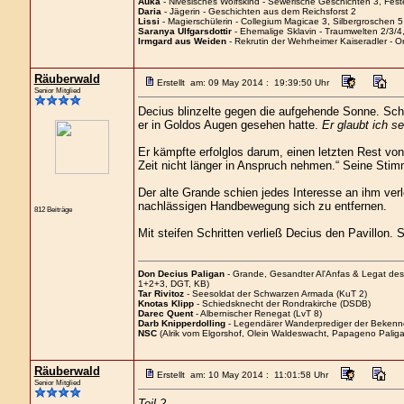
Auka
- Nivesisches Wolfskind - Sewerische Geschichten 3, Fes
Daria
- Jägerin - Geschichten aus dem Reichsforst 2
Lissi
- Magierschülerin - Collegium Magicae 3, Silbergroschen 5
Saranya Ulfgarsdottir
- Ehemalige Sklavin - Traumwelten 2/3/4
Irmgard aus Weiden
- Rekrutin der Wehrheimer Kaiseradler - O
Räuberwald
Erstellt am: 09 May 2014 : 19:39:50 Uhr
Senior Mitglied
Decius blinzelte gegen die aufgehende Sonne. Schl
er in Goldos Augen gesehen hatte.
Er glaubt ich s
Er kämpfte erfolglos darum, einen letzten Rest von
Zeit nicht länger in Anspruch nehmen.“ Seine Stimm
Der alte Grande schien jedes Interesse an ihm ver
nachlässigen Handbewegung sich zu entfernen.
812 Beiträge
Mit steifen Schritten verließ Decius den Pavillon.
Don Decius Paligan
- Grande, Gesandter Al'Anfas & Legat de
1+2+3, DGT, KB)
Tar Rivitoz
- Seesoldat der Schwarzen Armada (KuT 2)
Knotas Klipp
- Schiedsknecht der Rondrakirche (DSDB)
Darec Quent
- Albernischer Renegat (LvT 8)
Darb Knipperdolling
- Legendärer Wanderprediger der Bekenn
NSC
(Alrik vom Elgorshof, Olein Waldeswacht, Papageno Paliga
Räuberwald
Erstellt am: 10 May 2014 : 11:01:58 Uhr
Senior Mitglied
Teil 2