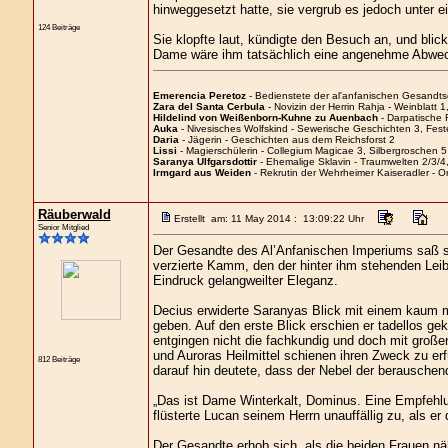
hinweggesetzt hatte, sie vergrub es jedoch unter 
124 Beiträge
Sie klopfte laut, kündigte den Besuch an, und blic
Dame wäre ihm tatsächlich eine angenehme Abwec
Emerencia Peretoz
- Bedienstete der al'anfanischen Gesandtsch
Zara del Santa Cerbula
- Novizin der Herrin Rahja - Weinblatt 1
Hildelind von Weißenborn-Kuhne zu Auenbach
- Darpatische R
Auka
- Nivesisches Wolfskind - Sewerische Geschichten 3, Fes
Daria
- Jägerin - Geschichten aus dem Reichsforst 2
Lissi
- Magierschülerin - Collegium Magicae 3, Silbergroschen 5
Saranya Ulfgarsdottir
- Ehemalige Sklavin - Traumwelten 2/3/4
Irmgard aus Weiden
- Rekrutin der Wehrheimer Kaiseradler - O
Räuberwald
Erstellt am: 11 May 2014 : 13:09:22 Uhr
Senior Mitglied
Der Gesandte des Al’Anfanischen Imperiums saß sc
verzierte Kamm, den der hinter ihm stehenden Leib
Eindruck gelangweilter Eleganz.
Decius erwiderte Saranyas Blick mit einem kaum m
geben. Auf den erste Blick erschien er tadellos gek
entgingen nicht die fachkundig und doch mit große
und Auroras Heilmittel schienen ihren Zweck zu er
812 Beiträge
darauf hin deutete, dass der Nebel der berausch
„Das ist Dame Winterkalt, Dominus. Eine Empfehlu
flüsterte Lucan seinem Herrn unauffällig zu, als e
Der Gesandte erhob sich, als die beiden Frauen nä