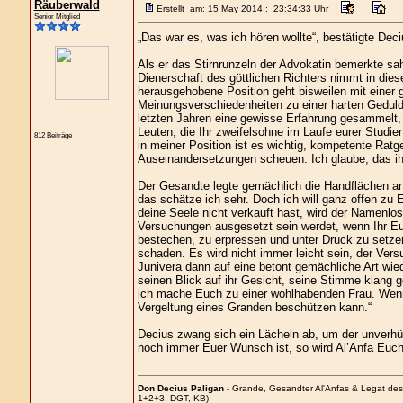
Räuberwald
Erstellt am: 15 May 2014 : 23:34:33 Uhr
Senior Mitglied
„Das war es, was ich hören wollte“, bestätigte Dec
Als er das Stirnrunzeln der Advokatin bemerkte sah 
Dienerschaft des göttlichen Richters nimmt in dies
herausgehobene Position geht bisweilen mit einer g
Meinungsverschiedenheiten zu einer harten Geduld
letzten Jahren eine gewisse Erfahrung gesammelt, 
Leuten, die Ihr zweifelsohne im Laufe eurer Studien
812 Beiträge
in meiner Position ist es wichtig, kompetente Rat
Auseinandersetzungen scheuen. Ich glaube, das ihr
Der Gesandte legte gemächlich die Handflächen an
das schätze ich sehr. Doch ich will ganz offen zu
deine Seele nicht verkauft hast, wird der Namenlose
Versuchungen ausgesetzt sein werdet, wenn Ihr E
bestechen, zu erpressen und unter Druck zu setz
schaden. Es wird nicht immer leicht sein, der Ver
Junivera dann auf eine betont gemächliche Art wie
seinen Blick auf ihr Gesicht, seine Stimme klang g
ich mache Euch zu einer wohlhabenden Frau. Wenn 
Vergeltung eines Granden beschützen kann.“
Decius zwang sich ein Lächeln ab, um der unverh
noch immer Euer Wunsch ist, so wird Al’Anfa Euch
Don Decius Paligan
- Grande, Gesandter Al'Anfas & Legat de
1+2+3, DGT, KB)