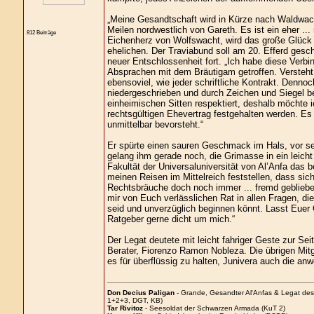
„Meine Gesandtschaft wird in Kürze nach Waldwacht
Meilen nordwestlich von Gareth. Es ist ein eher ... 
812 Beiträge
Eichenherz von Wolfswacht, wird das große Glück z
ehelichen. Der Traviabund soll am 20. Efferd gesch
neuer Entschlossenheit fort. „Ich habe diese Verbin
Absprachen mit dem Bräutigam getroffen. Versteht 
ebensoviel, wie jeder schriftliche Kontrakt. Dennoc
niedergeschrieben und durch Zeichen und Siegel be
einheimischen Sitten respektiert, deshalb möchte i
rechtsgültigen Ehevertrag festgehalten werden. Es 
unmittelbar bevorsteht.“
Er spürte einen sauren Geschmack im Hals, vor se
gelang ihm gerade noch, die Grimasse in ein leicht
Fakultät der Universaluniversität von Al’Anfa das
meinen Reisen im Mittelreich feststellen, dass sic
Rechtsbräuche doch noch immer ... fremd geblieben
mir von Euch verlässlichen Rat in allen Fragen, die
seid und unverzüglich beginnen könnt. Lasst Euer
Ratgeber gerne dicht um mich.“
Der Legat deutete mit leicht fahriger Geste zur Sei
Berater, Fiorenzo Ramon Nobleza. Die übrigen Mitgl
es für überflüssig zu halten, Junivera auch die an
Don Decius Paligan
- Grande, Gesandter Al'Anfas & Legat de
1+2+3, DGT, KB)
Tar Rivitoz
- Seesoldat der Schwarzen Armada (KuT 2)