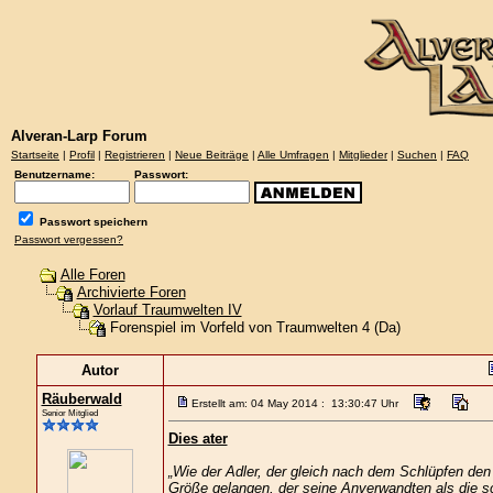
Alveran-Larp Forum
Startseite
|
Profil
|
Registrieren
|
Neue Beiträge
|
Alle Umfragen
|
Mitglieder
|
Suchen
|
FAQ
Benutzername:
Passwort:
Passwort speichern
Passwort vergessen?
Alle Foren
Archivierte Foren
Vorlauf Traumwelten IV
Forenspiel im Vorfeld von Traumwelten 4 (Da)
Autor
Räuberwald
Erstellt am: 04 May 2014 : 13:30:47 Uhr
Senior Mitglied
Dies ater
„Wie der Adler, der gleich nach dem Schlüpfen de
Größe gelangen, der seine Anverwandten als die s