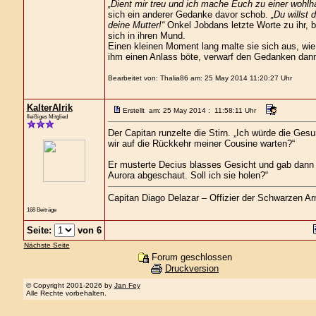
„Dient mir treu und ich mache Euch zu einer wohl
sich ein anderer Gedanke davor schob.
„Du willst 
deine Mutter!“
Onkel Jobdans letzte Worte zu ihr, b
sich in ihren Mund.
Einen kleinen Moment lang malte sie sich aus, wie
ihm einen Anlass böte, verwarf den Gedanken dann
Bearbeitet von: Thalia86 am: 25 May 2014 11:20:27 Uhr
KalterAlrik
Erstellt am: 25 May 2014 : 11:58:11 Uhr
fleißiges Mitglied
Der Capitan runzelte die Stirn. „Ich würde die Ge
wir auf die Rückkehr meiner Cousine warten?“
Er musterte Decius blasses Gesicht und gab dann b
Aurora abgeschaut. Soll ich sie holen?“
Capitan Diago Delazar – Offizier der Schwarzen A
168 Beiträge
Seite:
von 6
Nächste Seite
Forum geschlossen
Druckversion
© Copyright 2001-2026 by
Jan Fey
Alle Rechte vorbehalten.