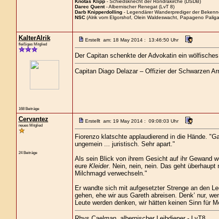
Knotas Klipp
- Schiedsknecht der Rondrakirche (DSDB)
Darec Quent
- Albernischer Renegat (LvT 8)
Darb Knipperdolling
- Legendärer Wanderprediger der Bekenn
NSC
(Alrik vom Elgorshof, Olein Waldeswacht, Papageno Paliga
KalterAlrik
Erstellt am: 18 May 2014 : 13:46:50 Uhr
fleißiges Mitglied
Der Capitan schenkte der Advokatin ein wölfische
Capitan Diago Delazar – Offizier der Schwarzen A
168 Beiträge
Cervantez
Erstellt am: 19 May 2014 : 09:08:03 Uhr
neues Mitglied
Fiorenzo klatschte applaudierend in die Hände. "G
ungemein ... juristisch. Sehr apart."
24 Beiträge
Als sein Blick von ihrem Gesicht auf ihr Gewand wec
eure
Kleider
. Nein, nein, nein. Das geht überhaup
Milchmagd verwechseln."
Er wandte sich mit aufgesetzter Strenge an den Le
gehen, ehe wir aus Gareth abreisen. Denk’ nur, we
Leute werden denken, wir hätten keinen Sinn für M
Rhys Caelman, albernischer Leibdiener - LvT8