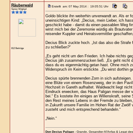
Räuberwald
Erstellt am: 07 May 2014 : 19:05:51 Uhr
Senior Mitglied
Goldo blickte ihn weiterhin unverwandt an. Als er 
uneinsichtigen Kind: „Decius, mein Lieber, ich
has
geschickt habe - damit du einen passablen Weg find
wirst mich bei der Zeremonie würdig als Brautvater
reisender Kuppler und Heiratsvermittler geschaffen,
Decius Blick zuckte hoch. „Ist das also die Straf
zu schließen?“
812 Beiträge
„Es geht nicht um den Frieden. Ich habe nichts gege
Decius jäh zusammenzucken ließ. „Es geht nicht 
dass du es eigenmächtig getan hast. Ohne mich zuv
Widerspruch im Keim erstickte. „Du wirst dorthin ge
Decius spürte brennenden Zorn in sich aufsteigen. G
eine Blüte von einem Rosenzweig, der in den Pavill
Hochzeit in Gareth aufhaltet. Waldwacht liegt nicht
Eindruck erwecken, das Haus Paligan messe der v
bei.“ Es kostete ihn einiges an Willenskraft, seine
den Rest meines Lebens in der Fremde zu bleiben
in Zukunft unsere Familie im Hohen Rat der Zwölf v
zusteht und mich entsprechend behandeln.“
„Nein.“
Don Decius Paligan
- Grande, Gesandter Al'Anfas & Legat de