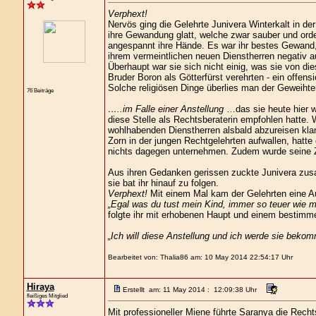
Verphext!
Nervös ging die Gelehrte Junivera Winterkalt in d
ihre Gewandung glatt, welche zwar sauber und orde
angespannt ihre Hände. Es war ihr bestes Gewand, e
ihrem vermeintlichen neuen Dienstherren negativ au
Überhaupt war sie sich nicht einig, was sie von die
Bruder Boron als Götterfürst verehrten - ein offensi
Solche religiösen Dinge überlies man der Geweiht
76 Beiträge
…..im Falle einer Anstellung
…das sie heute hier wa
diese Stelle als Rechtsberaterin empfohlen hatte.
wohlhabenden Dienstherren alsbald abzureisen kla
Zorn in der jungen Rechtgelehrten aufwallen, hatte 
nichts dagegen unternehmen. Zudem wurde seine Z
Aus ihren Gedanken gerissen zuckte Junivera zusam
sie bat ihr hinauf zu folgen.
Verphext!
Mit einem Mal kam der Gelehrten eine Au
„Egal was du tust mein Kind, immer so teuer wie m
folgte ihr mit erhobenen Haupt und einem bestimme
„Ich will diese Anstellung und ich werde sie bekom
Bearbeitet von: Thalia86 am: 10 May 2014 22:54:17 Uhr
Hiraya
Erstellt am: 11 May 2014 : 12:09:38 Uhr
fleißiges Mitglied
Mit professioneller Miene führte Saranya die Rech