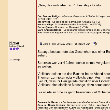
„Nein, das wohl eher nicht“, bestätigte Goldo.
Don Decius Paligan
- Grande, Gesandter Al'Anfas & Legat de
1+2+3, DGT, KB)
Tar Rivitoz
- Seesoldat der Schwarzen Armada (KuT 2)
Knotas Klipp
- Schiedsknecht der Rondrakirche (DSDB)
Darec Quent
- Albernischer Renegat (LvT 8)
Darb Knipperdolling
- Legendärer Wanderprediger der Bekenn
NSC
(Alrik vom Elgorshof, Olein Waldeswacht, Papageno Paliga
Hiraya
Erstellt am: 09 May 2014 : 15:31:39 Uhr
fleißiges Mitglied
Saranya beobachtete das Geschehen aus einer Ecke
sehen.
124 Beiträge
So etwas war vor 4 Jahren schon einmal vorgekom
zu wollen.
Vielleicht sollten sie das Bankett heute Abend ab
Thermen zu mieten oder vielleicht einen Ausritt, n
Gefühl, dass ihr Herr gerade glücklich über Fiore
Vielleicht eine sinnliche Massage, dazu horasische
Sie würde sich heute ganz besonders viel Mühe ge
Emerencia Peretoz
- Bedienstete der al'anfanischen Gesandtsch
Zara del Santa Cerbula
- Novizin der Herrin Rahja - Weinblatt 1
Hildelind von Weißenborn-Kuhne zu Auenbach
- Darpatische R