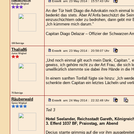
Erstellt am: 23 May 2014 : 15:57:43 Uhr
fleißiges Mitglied
An der Tür hielt Diago die Advokatin noch einmal
bedenkt das stets. Aber Al’Anfa beschützt die Sei
einzuschüchtern oder zu bedrohen, dann gebt mir B
„Ich kümmere mich darum.“
Capitan Diago Delazar – Offizier der Schwarzen A
168 Beiträge
Thalia86
Erstellt am: 23 May 2014 : 20:58:07 Uhr
Junior Mitglied
„Und noch einmal gilt euch mein Dank, Capitan.“, e
gewiss, ich gehöre nicht zu der Art Frau, die sich 
unwillkürlich stemmte sie dabei ihre Hände in die H
In einem sanften Tonfall fügte sie hinzu: „Ich werd
schenkte dem Capitan ein letztes Lächeln und ver
76 Beiträge
Räuberwald
Erstellt am: 24 May 2014 : 22:32:48 Uhr
Senior Mitglied
Teil 3
Hotel Seelander, Reichsstadt Gareth, Königreich
3. Efferd 1037 BF, Praiostag, am Abend
Decius starrte grimmig auf die vor ihm ausgebreit