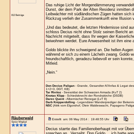
Das ruhige Licht der Morgendämmerung verwandelte
Dunst, der dem Park der Alten Residenz inmitten de
Leibwächter mit südländischen Zügen hatten sich i
812 Beiträge
Rückzug verlieh der Zusammenkunft eine Illusion 
„Und das bedeutet, die letzten Hindernisse sind a
schloss Decius nicht ohne Stolz seinen Bericht an 
Nachricht mitgeteilt, dass Ihr wegen der Kaiserli
beiwohnen werdet. Eure Anwesenheit ist ihm eine a
Goldo blickte ihn schweigend an. Die hellen Augen
während er sich zu einem Lächeln zwang. Goldo war
freundschaftlich, geradezu liebevoll er sein konnte
Mitleid.
„Nein.“
Don Decius Paligan
- Grande, Gesandter Al'Anfas & Legat de
1+2+3, DGT, KB)
Tar Rivitoz
- Seesoldat der Schwarzen Armada (KuT 2)
Knotas Klipp
- Schiedsknecht der Rondrakirche (DSDB)
Darec Quent
- Albernischer Renegat (LvT 8)
Darb Knipperdolling
- Legendärer Wanderprediger der Bekenn
NSC
(Alrik vom Elgorshof, Olein Waldeswacht, Papageno Paliga
Räuberwald
Erstellt am: 06 May 2014 : 19:48:55 Uhr
Senior Mitglied
Decius starrte das Familienoberhaupt mit vor Übe
sprechen an. „Verzeiht, Don Goldo ... ich hatte ang