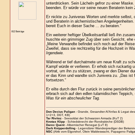
unterdrücken. Sein Lächeln gefror zu einer Maske
beenden. Er würde vor seine neuen Beraterin kei
Er nickte zu Juniveras Worten und merkte selbst, d
und Beraterin in alchemistischen Angelegenheiten. S
bereit Euch in dieser Sache ... zu beraten.“
812 Beiträge
Ein weiterer heftiger Übelkeitsanfall ließ ihn z
huschte ein grimmiger Zug über sein Gesicht, ehe 
„Meine Verwandte befindet sich noch auf der Reise.
Zweifel, dass sie rechtzeitig für die Hochzeit in Wa
Irgendwie.
Während er tief durchatmete um neue Kraft zu schö
Kampf würde er verlieren. Er erhob sich ruckartig 
vortrat, um ihn zu stützen, zwang er den Diener du
er das Kinn und wandte sich Junivera zu. „Das ist 
fortsetzen.“
Er eilte durch den Flur zurück in seine persönlic
erbrach sich auf den edlen tulamidischen Teppich,
Was für ein abscheulicher Tag.
Don Decius Paligan
- Grande, Gesandter Al'Anfas & Legat de
1+2+3, DGT, KB)
Tar Rivitoz
- Seesoldat der Schwarzen Armada (KuT 2)
Knotas Klipp
- Schiedsknecht der Rondrakirche (DSDB)
Darec Quent
- Albernischer Renegat (LvT 8)
Darb Knipperdolling
- Legendärer Wanderprediger der Bekenn
NSC
(Alrik vom Elgorshof, Olein Waldeswacht, Papageno Paliga