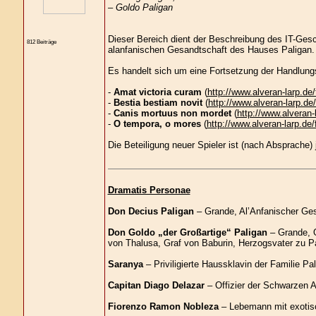
– Goldo Paligan
Dieser Bereich dient der Beschreibung des IT-Ges
812 Beiträge
alanfanischen Gesandtschaft des Hauses Paligan.
Es handelt sich um eine Fortsetzung der Handlun
-
Amat victoria curam
(
http://www.alveran-larp.d
-
Bestia bestiam novit
(
http://www.alveran-larp.
-
Canis mortuus non mordet
(
http://www.alveran
-
O tempora, o mores
(
http://www.alveran-larp.d
Die Beteiligung neuer Spieler ist (nach Absprache)
Dramatis Personae
Don Decius Paligan
– Grande, Al’Anfanischer Gesa
Don Goldo „der Großartige“ Paligan
– Grande, O
von Thalusa, Graf von Baburin, Herzogsvater zu Pa
Saranya
– Priviligierte Haussklavin der Familie Pa
Capitan Diago Delazar
– Offizier der Schwarzen 
Fiorenzo Ramon Nobleza
– Lebemann mit exotisc