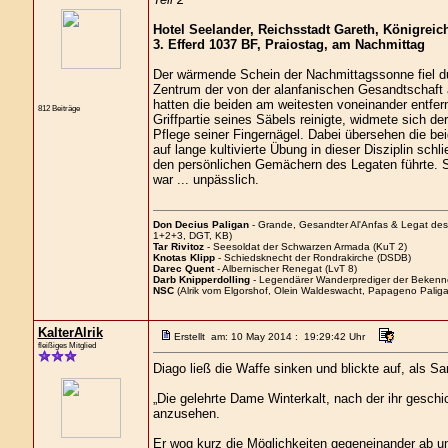
Hotel Seelander, Reichsstadt Gareth, Königreich
3. Efferd 1037 BF, Praiostag, am Nachmittag
Der wärmende Schein der Nachmittagssonne fiel dur
Zentrum der von der alanfanischen Gesandtschaft
hatten die beiden am weitesten voneinander entfer
812 Beiträge
Griffpartie seines Säbels reinigte, widmete sich d
Pflege seiner Fingernägel. Dabei übersehen die bei
auf lange kultivierte Übung in dieser Disziplin schl
den persönlichen Gemächern des Legaten führte. S
war ... unpässlich.
Don Decius Paligan
- Grande, Gesandter Al'Anfas & Legat de
1+2+3, DGT, KB)
Tar Rivitoz
- Seesoldat der Schwarzen Armada (KuT 2)
Knotas Klipp
- Schiedsknecht der Rondrakirche (DSDB)
Darec Quent
- Albernischer Renegat (LvT 8)
Darb Knipperdolling
- Legendärer Wanderprediger der Bekenn
NSC
(Alrik vom Elgorshof, Olein Waldeswacht, Papageno Paliga
KalterAlrik
Erstellt am: 10 May 2014 : 19:29:42 Uhr
fleißiges Mitglied
Diago ließ die Waffe sinken und blickte auf, als Sa
„Die gelehrte Dame Winterkalt, nach der ihr geschic
anzusehen.
Er wog kurz die Möglichkeiten gegeneinander ab un