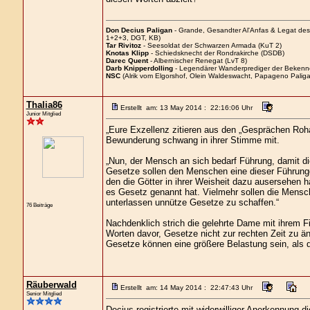
Don Decius Paligan
- Grande, Gesandter Al'Anfas & Legat de
1+2+3, DGT, KB)
Tar Rivitoz
- Seesoldat der Schwarzen Armada (KuT 2)
Knotas Klipp
- Schiedsknecht der Rondrakirche (DSDB)
Darec Quent
- Albernischer Renegat (LvT 8)
Darb Knipperdolling
- Legendärer Wanderprediger der Bekenn
NSC
(Alrik vom Elgorshof, Olein Waldeswacht, Papageno Paliga
Thalia86
Erstellt am: 13 May 2014 : 22:16:06 Uhr
Junior Mitglied
„Eure Exzellenz zitieren aus den „Gesprächen Roh
Bewunderung schwang in ihrer Stimme mit.
„Nun, der Mensch an sich bedarf Führung, damit di
Gesetze sollen den Menschen eine dieser Führungen 
den die Götter in ihrer Weisheit dazu ausersehen h
es Gesetz genannt hat. Vielmehr sollen die Mensch
unterlassen unnütze Gesetze zu schaffen.“
76 Beiträge
Nachdenklich strich die gelehrte Dame mit ihrem F
Worten davor, Gesetze nicht zur rechten Zeit zu ä
Gesetze können eine größere Belastung sein, als di
Räuberwald
Erstellt am: 14 May 2014 : 22:47:43 Uhr
Senior Mitglied
Decius registrierte mit widerwilliger Anerkennung d