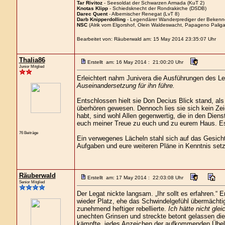
Tar Rivitoz
- Seesoldat der Schwarzen Armada (KuT 2)
Knotas Klipp
- Schiedsknecht der Rondrakirche (DSDB)
Darec Quent
- Albernischer Renegat (LvT 8)
Darb Knipperdolling
- Legendärer Wanderprediger der Bekenn
NSC
(Alrik vom Elgorshof, Olein Waldeswacht, Papageno Paliga
Bearbeitet von: Räuberwald am: 15 May 2014 23:35:07 Uhr
Thalia86
Erstellt am: 16 May 2014 : 21:00:20 Uhr
Junior Mitglied
Erleichtert nahm Junivera die Ausführungen des L
Auseinandersetzung für ihn führe.
Entschlossen hielt sie Don Decius Blick stand, als
überhören gewesen. Dennoch lies sie sich kein Ze
habt, sind wohl Allen gegenwertig, die in den Diens
euch meiner Treue zu euch und zu eurem Haus. Es 
76 Beiträge
Ein verwegenes Lächeln stahl sich auf das Gesicht 
Aufgaben und eure weiteren Pläne in Kenntnis setz
Räuberwald
Erstellt am: 17 May 2014 : 22:03:08 Uhr
Senior Mitglied
Der Legat nickte langsam. „Ihr sollt es erfahren.“
wieder Platz, ehe das Schwindelgefühl übermächtig
zunehmend heftiger rebellierte.
Ich hätte nicht glei
unechten Grinsen und streckte betont gelassen d
kämpfte, jedes Anzeichen der aufkommenden Übelk