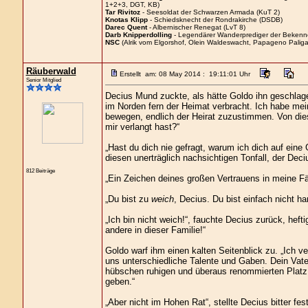
1+2+3, DGT, KB)
Tar Rivitoz
- Seesoldat der Schwarzen Armada (KuT 2)
Knotas Klipp
- Schiedsknecht der Rondrakirche (DSDB)
Darec Quent
- Albernischer Renegat (LvT 8)
Darb Knipperdolling
- Legendärer Wanderprediger der Bekenn
NSC
(Alrik vom Elgorshof, Olein Waldeswacht, Papageno Paliga
Räuberwald
Erstellt am: 08 May 2014 : 19:11:01 Uhr
Senior Mitglied
Decius Mund zuckte, als hätte Goldo ihn geschlage
im Norden fern der Heimat verbracht. Ich habe mein
bewegen, endlich der Heirat zuzustimmen. Von di
mir verlangt hast?“
„Hast du dich nie gefragt, warum ich dich auf eine
diesen unerträglich nachsichtigen Tonfall, der De
812 Beiträge
„Ein Zeichen deines großen Vertrauens in meine Fäh
„Du bist zu
weich
, Decius. Du bist einfach nicht h
„Ich bin nicht weich!“, fauchte Decius zurück, heft
andere in dieser Familie!“
Goldo warf ihm einen kalten Seitenblick zu. „Ich ve
uns unterschiedliche Talente und Gaben. Dein Vater 
hübschen ruhigen und überaus renommierten Platz an
geben.“
„Aber nicht im Hohen Rat“, stellte Decius bitter fest