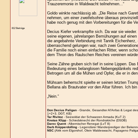
Trauzeremonie in Waldwacht teilnehmen...“
Goldo winkte nachlässig ab. „Die Reise nach Gare
nehmen, um einer zweifelsohne überaus provinzie
habe noch genug mit den Vorbereitungen für die 
812 Beiträge
Decius Kiefer verkrampfte sich. Da war sie wieder.
seine eigenen, jahrelangen Bemühungen auf einen 
die angebahnte Verbindung mit Tanrik Eichenherz
überraschend gelungen war, nach zwei Generationen
die Familie noch einen einfachen Ritter, wenn sch
dem Thron des Raulschen Reiches vereinen würde
Seine Zähne gruben sich tief in seine Lippen. Das 
Bedeutung eines belanglosen Nebengeplänkels reduz
Betrogen um all die Mühen und Opfer, die er in den
Mühsam beherrscht spielte er seinen letzten Trump
Bellana als Brautvater vor den Altar führen. Ich bin
„Nein.“
Don Decius Paligan
- Grande, Gesandter Al'Anfas & Legat de
1+2+3, DGT, KB)
Tar Rivitoz
- Seesoldat der Schwarzen Armada (KuT 2)
Knotas Klipp
- Schiedsknecht der Rondrakirche (DSDB)
Darec Quent
- Albernischer Renegat (LvT 8)
Darb Knipperdolling
- Legendärer Wanderprediger der Bekenn
NSC
(Alrik vom Elgorshof, Olein Waldeswacht, Papageno Paliga