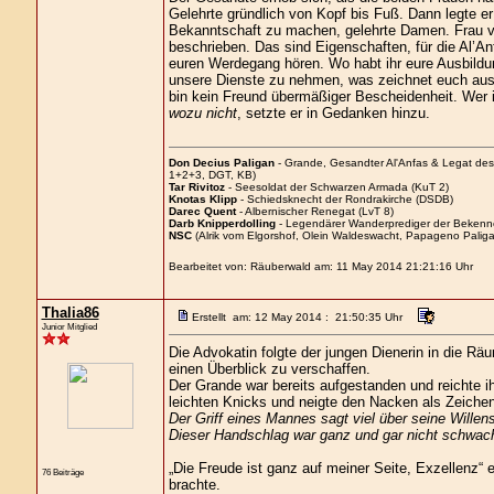
Gelehrte gründlich von Kopf bis Fuß. Dann legte er 
Bekanntschaft zu machen, gelehrte Damen. Frau vo
beschrieben. Das sind Eigenschaften, für die Al’
euren Werdegang hören. Wo habt ihr eure Ausbildu
unsere Dienste zu nehmen, was zeichnet euch aus?“
bin kein Freund übermäßiger Bescheidenheit. Wer i
wozu nicht
, setzte er in Gedanken hinzu.
Don Decius Paligan
- Grande, Gesandter Al'Anfas & Legat de
1+2+3, DGT, KB)
Tar Rivitoz
- Seesoldat der Schwarzen Armada (KuT 2)
Knotas Klipp
- Schiedsknecht der Rondrakirche (DSDB)
Darec Quent
- Albernischer Renegat (LvT 8)
Darb Knipperdolling
- Legendärer Wanderprediger der Bekenn
NSC
(Alrik vom Elgorshof, Olein Waldeswacht, Papageno Paliga
Bearbeitet von: Räuberwald am: 11 May 2014 21:21:16 Uhr
Thalia86
Erstellt am: 12 May 2014 : 21:50:35 Uhr
Junior Mitglied
Die Advokatin folgte der jungen Dienerin in die Rä
einen Überblick zu verschaffen.
Der Grande war bereits aufgestanden und reichte i
leichten Knicks und neigte den Nacken als Zeichen 
Der Griff eines Mannes sagt viel über seine Willens
Dieser Handschlag war ganz und gar nicht schwach,
„Die Freude ist ganz auf meiner Seite, Exzellenz“ e
76 Beiträge
brachte.