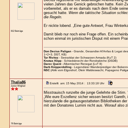
vielen Jahren das Genick gebrochen hatte. Kein Zwe
vorbereitet, als er es damals nach dem Ende seine
gesucht hatte.
Wenn die taktische Situation schlec
die Regeln.
Er nickte lobend. „Eine gute Antwort, Frau Winterka
812 Beiträge
Damit blieb nur noch eine Frage offen. Ein scheinb
schon einmal im juristischen Disput mit einem Pra
Don Decius Paligan
- Grande, Gesandter Al'Anfas & Legat de
1+2+3, DGT, KB)
Tar Rivitoz
- Seesoldat der Schwarzen Armada (KuT 2)
Knotas Klipp
- Schiedsknecht der Rondrakirche (DSDB)
Darec Quent
- Albernischer Renegat (LvT 8)
Darb Knipperdolling
- Legendärer Wanderprediger der Bekenn
NSC
(Alrik vom Elgorshof, Olein Waldeswacht, Papageno Paliga
Thalia86
Erstellt am: 15 May 2014 : 13:33:18 Uhr
Junior Mitglied
Misstrauisch runzelte die junge Gelehrte die Stirn.
„Wie eure Exzellenz sicher wissen besitzt Gareth
hierzulande die gutausgestatteten Bibliotheken der
mit den Donatores Lumini nicht aus. Worauf also zi
76 Beiträge