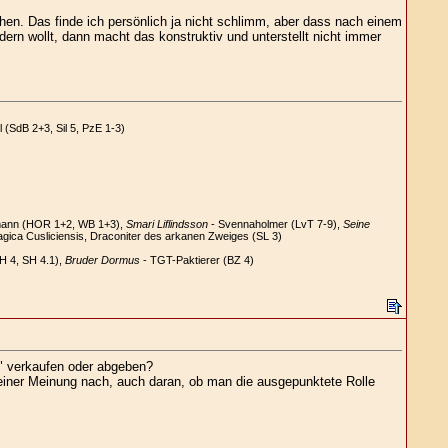
hen. Das finde ich persönlich ja nicht schlimm, aber dass nach einem
rn wollt, dann macht das konstruktiv und unterstellt nicht immer
 (SdB 2+3, Sil 5, PzE 1-3)
mann (HOR 1+2, WB 1+3),
Smari Liflindsson
- Svennaholmer (LvT 7-9),
Seine
ica Cusliciensis, Draconiter des arkanen Zweiges (SL 3)
H 4, SH 4.1),
Bruder Dormus
- TGT-Paktierer (BZ 4)
X" verkaufen oder abgeben?
meiner Meinung nach, auch daran, ob man die ausgepunktete Rolle