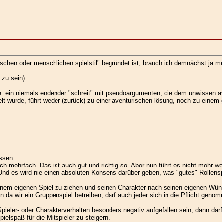
ischen oder menschlichen spielstil" begründet ist, brauch ich demnächst ja me
 zu sein)
de: ein niemals endender "schreit" mit pseudoargumenten, die dem unwissen a
t wurde, führt weder (zurück) zu einer aventurischen lösung, noch zu einem g
assen.
ch mehrfach. Das ist auch gut und richtig so. Aber nun führt es nicht mehr wei
 Und es wird nie einen absoluten Konsens darüber geben, was "gutes" Rollensp
inem eigenen Spiel zu ziehen und seinen Charakter nach seinen eigenen Wün
rn da wir ein Gruppenspiel betreiben, darf auch jeder sich in die Pflicht gen
pieler- oder Charakterverhalten besonders negativ aufgefallen sein, dann darf 
elspaß für die Mitspieler zu steigern.