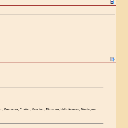
Goten, Germanen, Chatten, Vampiren, Dämonen, Halbdämonen, Biestingern,