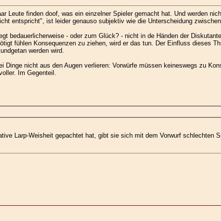
aar Leute finden doof, was ein einzelner Spieler gemacht hat. Und werden nic
icht entspricht", ist leider genauso subjektiv wie die Unterscheidung zwischen
egt bedauerlicherweise - oder zum Glück? - nicht in de Händen der Diskutanten
nötigt fühlen Konsequenzen zu ziehen, wird er das tun. Der Einfluss dieses Thr
kundgetan werden wird.
 zwei Dinge nicht aus den Augen verlieren: Vorwürfe müssen keineswegs zu Ko
oller. Im Gegenteil.
imative Larp-Weisheit gepachtet hat, gibt sie sich mit dem Vorwurf schlechten 