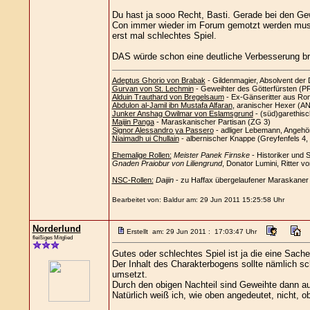
Du hast ja sooo Recht, Basti. Gerade bei den Gew
Con immer wieder im Forum gemotzt werden muss, f
erst mal schlechtes Spiel.
DAS würde schon eine deutliche Verbesserung b
Adeptus Ghorio von Brabak
- Gildenmagier, Absolvent der 
Gurvan von St. Lechmin
- Geweihter des Götterfürsten (PRA
Alduin Trauthard von Bregelsaum
- Ex-Gänseritter aus Ro
Abdulon al-Jamil ibn Mustafa Alfaran
, aranischer Hexer (A
Junker Anshag Owilmar von Eslamsgrund
- (süd)garethisc
Maijin Panga
- Maraskanischer Partisan (ZG 3)
Signor Alessandro ya Passero
- adliger Lebemann, Angehö
Niaimadh ui Chullain
- albernischer Knappe (Greyfenfels 4
Ehemalige Rollen:
Meister Panek Firnske
- Historiker und 
Gnaden Praiobur von Liliengrund
, Donator Lumini, Ritter v
NSC-Rollen:
Daijin
- zu Haffax übergelaufener Maraskaner
Bearbeitet von: Baldur am: 29 Jun 2011 15:25:58 Uhr
Norderlund
Erstellt am: 29 Jun 2011 : 17:03:47 Uhr
fleißiges Mitglied
Gutes oder schlechtes Spiel ist ja die eine Sach
Der Inhalt des Charakterbogens sollte nämlich sc
umsetzt.
Durch den obigen Nachteil sind Geweihte dann auf 
Natürlich weiß ich, wie oben angedeutet, nicht, 