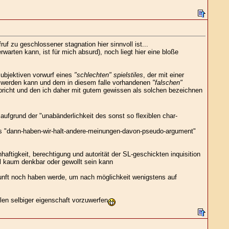
uf zu geschlossener stagnation hier sinnvoll ist...
warten kann, ist für mich absurd), noch liegt hier eine bloße
ubjektiven vorwurf eines
"schlechten" spielstiles
, der mit einer
iert werden kann und dem in diesem falle vorhandenen
"falschen"
en bricht und den ich daher mit gutem gewissen als solchen bezeichnen
aufgrund der "unabänderlichkeit des sonst so flexiblen char-
das "dann-haben-wir-halt-andere-meinungen-davon-pseudo-argument"
aftigkeit, berechtigung und autorität der SL-geschickten inquisition
l kaum denkbar oder gewollt sein kann
 zukunft noch haben werde, um nach möglichkeit wenigstens auf
hlen selbiger eigenschaft vorzuwerfen