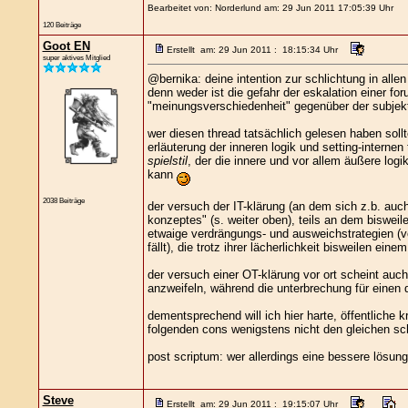
Bearbeitet von: Norderlund am: 29 Jun 2011 17:05:39 Uhr
120 Beiträge
Goot EN
Erstellt am: 29 Jun 2011 : 18:15:34 Uhr
super aktives Mitglied
@bernika: deine intention zur schlichtung in allen
denn weder ist die gefahr der eskalation einer fo
"meinungsverschiedenheit" gegenüber der subjekti
wer diesen thread tatsächlich gelesen haben sol
erläuterung der inneren logik und setting-interne
spielstil
, der die innere und vor allem äußere log
kann
2038 Beiträge
der versuch der IT-klärung (an dem sich z.b. auch
konzeptes" (s. weiter oben), teils an dem bisweile
etwaige verdrängungs- und ausweichstrategien (v
fällt), die trotz ihrer lächerlichkeit bisweilen 
der versuch einer OT-klärung vor ort scheint auch
anzweifeln, während die unterbrechung für einen
dementsprechend will ich hier harte, öffentliche 
folgenden cons wenigstens nicht den gleichen s
post scriptum: wer allerdings eine bessere lösung 
Steve
Erstellt am: 29 Jun 2011 : 19:15:07 Uhr