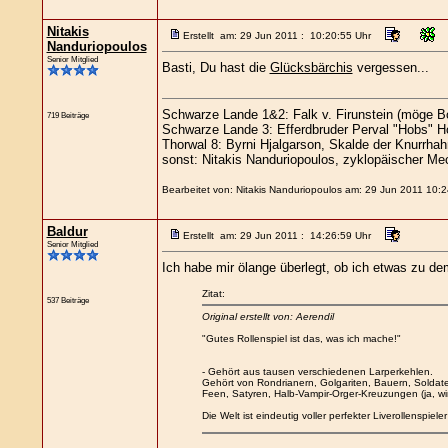
Nitakis
Erstellt am: 29 Jun 2011 : 10:20:55 Uhr
Nanduriopoulos
Senior Mitglied
Basti, Du hast die
Glücksbärchis
vergessen...
Schwarze Lande 1&2: Falk v. Firunstein (möge Bo
719 Beiträge
Schwarze Lande 3: Efferdbruder Perval "Hobs" H
Thorwal 8: Byrni Hjalgarson, Skalde der Knurrha
sonst: Nitakis Nanduriopoulos, zyklopäischer Me
Bearbeitet von: Nitakis Nanduriopoulos am: 29 Jun 2011 10:2
Baldur
Erstellt am: 29 Jun 2011 : 14:26:59 Uhr
Senior Mitglied
Ich habe mir ölange überlegt, ob ich etwas zu d
Zitat:
537 Beiträge
Original erstellt von: Aerendil
"Gutes Rollenspiel ist das, was ich mache!"
- Gehört aus tausen verschiedenen Larperkehlen.
Gehört von Rondrianern, Golgariten, Bauern, Soldat
Feen, Satyren, Halb-Vampir-Orger-Kreuzungen (ja, wirk
Die Welt ist eindeutig voller perfekter Liverollenspiele