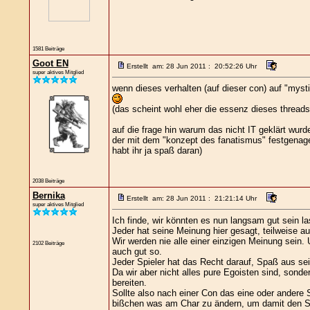
1581 Beiträge
Goot EN
Erstellt am: 28 Jun 2011 : 20:52:26 Uhr
super aktives Mitglied
wenn dieses verhalten (auf dieser con) auf "myst
(das scheint wohl eher die essenz dieses threads
auf die frage hin warum das nicht IT geklärt wur
der mit dem "konzept des fanatismus" festgenagel
habt ihr ja spaß daran)
2038 Beiträge
Bernika
Erstellt am: 28 Jun 2011 : 21:21:14 Uhr
super aktives Mitglied
Ich finde, wir könnten es nun langsam gut sein l
Jeder hat seine Meinung hier gesagt, teilweise au
Wir werden nie alle einer einzigen Meinung sein.
2102 Beiträge
auch gut so.
Jeder Spieler hat das Recht darauf, Spaß aus se
Da wir aber nicht alles pure Egoisten sind, sonde
bereiten.
Sollte also nach einer Con das eine oder andere S
bißchen was am Char zu ändern, um damit den Spi