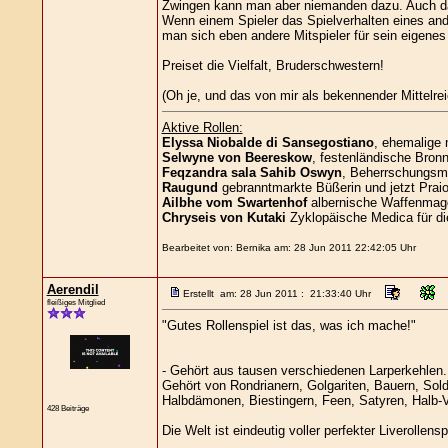
Zwingen kann man aber niemanden dazu. Auch das
Wenn einem Spieler das Spielverhalten eines ande
man sich eben andere Mitspieler für sein eigenes
Preiset die Vielfalt, Bruderschwestern!
(Oh je, und das von mir als bekennender Mittelre
Aktive Rollen:
Elyssa Niobalde di Sansegostiano
, ehemalige 
Selwyne von Beereskow
, festenländische Bronn
Feqzandra sala Sahib Oswyn
, Beherrschungsma
Raugund
gebranntmarkte Büßerin und jetzt Praio
Ailbhe vom Swartenhof
albernische Waffenmag
Chryseis von Kutaki
Zyklopäische Medica für di
Bearbeitet von: Bernika am: 28 Jun 2011 22:42:05 Uhr
Aerendil
Erstellt am: 28 Jun 2011 : 21:33:40 Uhr
fleißiges Mitglied
"Gutes Rollenspiel ist das, was ich mache!"
- Gehört aus tausen verschiedenen Larperkehlen.
Gehört von Rondrianern, Golgariten, Bauern, Sol
Halbdämonen, Biestingern, Feen, Satyren, Halb-Va
428 Beiträge
Die Welt ist eindeutig voller perfekter Liverollensp