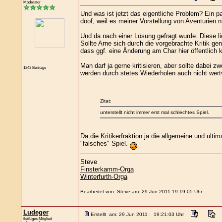
Moderator
Und was ist jetzt das eigentliche Problem? Ein p
doof, weil es meiner Vorstellung von Aventurien n
Und da nach einer Lösung gefragt wurde: Diese li
Sollte Arne sich durch die vorgebrachte Kritik ge
dass ggf. eine Änderung am Char hier öffentlich 
Man darf ja gerne kritisieren, aber sollte dabei
1243 Beiträge
werden durch stetes Wiederholen auch nicht wertv
Zitat:
unterstellt nicht immer erst mal schlechtes Spiel.
Da die Kritikerfraktion ja die allgemeine und ult
"falsches" Spiel.
Steve
Finsterkamm-Orga
Winterfurth-Orga
Bearbeitet von: Steve am: 29 Jun 2011 19:19:05 Uhr
Ludeger
Erstellt am: 29 Jun 2011 : 19:21:03 Uhr
fleißiges Mitglied