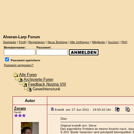
Alveran-Larp Forum
Startseite
|
Profil
|
Registrieren
|
Neue Beiträge
|
Alle Umfragen
|
Mitglieder
|
Suchen
|
FAQ
Benutzername:
Passwort:
Passwort speichern
Passwort vergessen?
Alle Foren
Archivierte Foren
Feedback Nostria VIII
Geweihtenstunk
Autor
Zoram
Erstellt am: 27 Jun 2011 : 19:55:42 Uhr
Herold
Zitat:
Original erstellt von: Steve
Das eigentliche Problem ist meiner Ansicht nach, das
S.303. Beide Varianten sind prinzipiell inkompatibel.