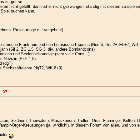
 ist gut so.
ren nicht gefällt, dann ist er nicht gezwungen, ständig mit diesem zu spielen
 Spiel suchen kann.
icherin. Praios möge mir vergeben!)
nostrische Frankfreie und nun horasische Esquiria (Nos 6, Hor 2+3+5+7, WB 
jarin (Sil 2, ZG 1.5, SG 3, div. andere Bornlandcons)
gierin und Seelenheilkundige (sehr viele Cons...)
s-Novizin (PzE 1-5)
d (dgT)
e Sechssäftelehre (dgT2, WK 8+9)
daten, Söldnern, Thorwalern, Maraskanern, Trollen, Orcs, Fjarninger, Kelte
mpir-Orger-Kreuzungen (ja, wirklich!), in diesem Forum von allen, und von so
ieler