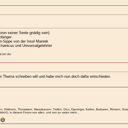
ron seiner Seele gnädig sein)
obinger
hn-Sippe von der Insel Manrek
chanicus und Universalgelehrter
4:04 Uhr
em Thema schreiben will und habe mich nun doch dafür entschieden.
en, Söldnern, Thorwalern, Maraskanern, Trollen, Orcs, Fjarninger, Kelten, Barbaren, Römern, 
lich!), in diesem Forum von allen, und von so vielen mehr...
r