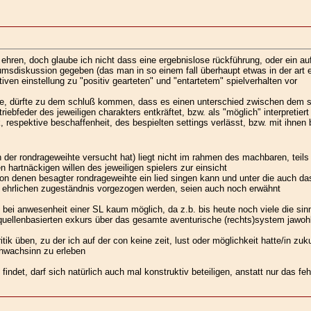
 ehren, doch glaube ich nicht dass eine ergebnislose rückführung, oder ein aufr
rumsdiskussion gegeben (das man in so einem fall überhaupt etwas in der art er
ven einstellung zu "positiv gearteten" und "entartetem" spielverhalten vor
lte, dürfte zu dem schluß kommen, dass es einen unterschied zwischen dem s
n triebfeder des jeweiligen charakters entkräftet, bzw. als "möglich" interpret
ik, respektive beschaffenheit, des bespielten settings verlässt, bzw. mit ihn
 der rondrageweihte versucht hat) liegt nicht im rahmen des machbaren, teils 
n hartnäckigen willen des jeweiligen spielers zur einsicht
on denen besagter rondrageweihte ein lied singen kann und unter die auch 
einem ehrlichen zugeständnis vorgezogen werden, seien auch noch erwähnt
 bei anwesenheit einer SL kaum möglich, da z.b. bis heute noch viele die sinnh
 quellenbasierten exkurs über das gesamte aventurische (rechts)system jawoh
kritik üben, zu der ich auf der con keine zeit, lust oder möglichkeit hatte/in
chwachsinn zu erleben
findet, darf sich natürlich auch mal konstruktiv beteiligen, anstatt nur das fe