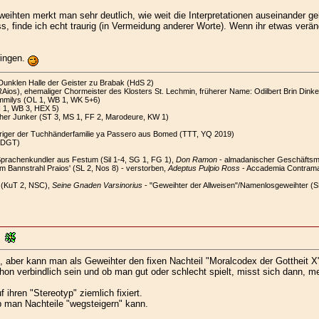
eihten merkt man sehr deutlich, wie weit die Interpretationen auseinander ge
inde ich echt traurig (in Vermeidung anderer Worte). Wenn ihr etwas verände
ringen.
Dunklen Halle der Geister zu Brabak (HdS 2)
ios), ehemaliger Chormeister des Klosters St. Lechmin, früherer Name: Odilbert Brin Dinkel
mmilys (OL 1, WB 1, WK 5+6)
N 1, WB 3, HEX 5)
her Junker (ST 3, MS 1, FF 2, Marodeure, KW 1)
riger der Tuchhänderfamilie ya Passero aus Bomed (TTT, YQ 2019)
, DGT)
Sprachenkundler aus Festum (Sil 1-4, SG 1, FG 1),
Don Ramon
- almadanischer Geschäfts
om Bannstrahl Praios' (SL 2, Nos 8) - verstorben,
Adeptus Pulpio Ross
- Accademia Contramag
 (KuT 2, NSC),
Seine Gnaden Varsinorius
- "Geweihter der Allweisen"/Namenlosgeweihter (S
e, aber kann man als Geweihter den fixen Nachteil "Moralcodex der Gottheit 
hon verbindlich sein und ob man gut oder schlecht spielt, misst sich dann, 
ihren "Stereotyp" ziemlich fixiert.
ob man Nachteile "wegsteigern" kann.