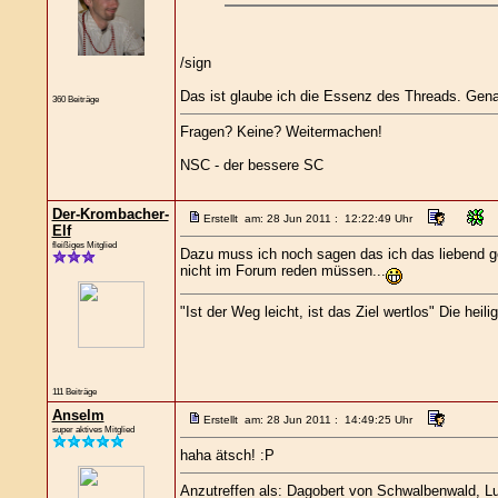
/sign
Das ist glaube ich die Essenz des Threads. Gena
360 Beiträge
Fragen? Keine? Weitermachen!
NSC - der bessere SC
Der-Krombacher-
Erstellt am: 28 Jun 2011 : 12:22:49 Uhr
Elf
fleißiges Mitglied
Dazu muss ich noch sagen das ich das liebend gern
nicht im Forum reden müssen...
"Ist der Weg leicht, ist das Ziel wertlos" Die heil
111 Beiträge
Anselm
Erstellt am: 28 Jun 2011 : 14:49:25 Uhr
super aktives Mitglied
haha ätsch! :P
Anzutreffen als: Dagobert von Schwalbenwald, Lut