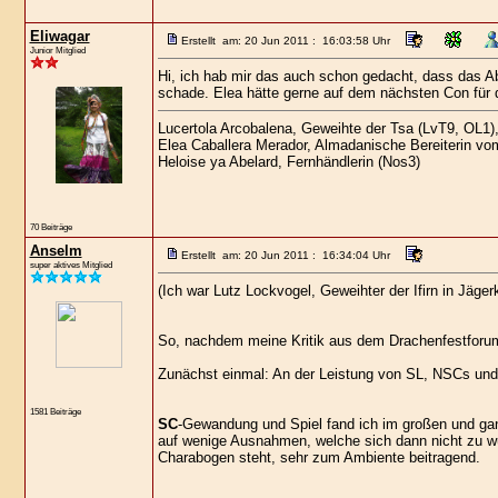
Eliwagar
Erstellt am: 20 Jun 2011 : 16:03:58 Uhr
Junior Mitglied
Hi, ich hab mir das auch schon gedacht, dass das A
schade. Elea hätte gerne auf dem nächsten Con für 
Lucertola Arcobalena, Geweihte der Tsa (LvT9, OL1)
Elea Caballera Merador, Almadanische Bereiterin vo
Heloise ya Abelard, Fernhändlerin (Nos3)
70 Beiträge
Anselm
Erstellt am: 20 Jun 2011 : 16:34:04 Uhr
super aktives Mitglied
(Ich war Lutz Lockvogel, Geweihter der Ifirn in Jäg
So, nachdem meine Kritik aus dem Drachenfestforum
Zunächst einmal: An der Leistung von SL, NSCs und S
1581 Beiträge
SC
-Gewandung und Spiel fand ich im großen und ganz
auf wenige Ausnahmen, welche sich dann nicht zu wu
Charabogen steht, sehr zum Ambiente beitragend.