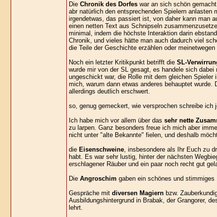
Die
Chronik des Dorfes
war an sich schön gemacht u
abr natürlich den entsprechenden Spielern anlasten m
irgendetwas, das passiert ist, von daher kann man a
einen netten Text aus Schnipseln zusammenzusetzen
minimal, indem die höchste Interaktion darin ebstand
Chronik, und vieles hätte man auch dadurch viel sch
die Teile der Geschichte erzählen oder meinetwegen a
Noch ein letzter Kritikpunkt betrifft die
SL-Verwirrun
wurde mir von der SL gesagt, es handele sich dabei
ungeschickt war, die Rolle mit dem gleichen Spieler
mich, warum dann etwas anderes behauptet wurde. 
allerdings deutlich erschwert.
so, genug gemeckert, wie versprochen schreibe ich j
Ich habe mich vor allem über das
sehr nette Zusam
zu larpen. Ganz besonders freue ich mich aber immer,
nicht unter "alte Bekannte" fielen, und deshalb möch
die
Eisenschweine
, insbesondere als Ihr Euch zu 
habt. Es war sehr lustig, hinter der nächsten Wegb
erschlagener Räuber und ein paar noch recht gut gel
Die
Angroschim
gaben ein schönes und stimmiges Bil
Gespräche mit
diversen Magiern
bzw. Zauberkundige
Ausbildungshintergrund in Brabak, der Grangorer, de
lehrt.