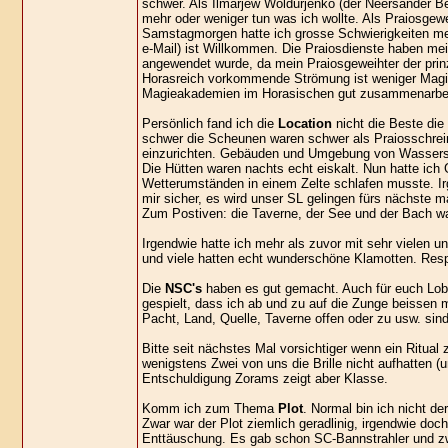
schwer. Als Ilmarjew Woldurjenko (der Neersander Be
mehr oder weniger tun was ich wollte. Als Praiosgewe
Samstagmorgen hatte ich grosse Schwierigkeiten mei
e-Mail) ist Willkommen. Die Praiosdienste haben mei
angewendet wurde, da mein Praiosgeweihter der prinz
Horasreich vorkommende Strömung ist weniger Magief
Magieakademien im Horasischen gut zusammenarbei
Persönlich fand ich die
Location
nicht die Beste die
schwer die Scheunen waren schwer als Praiosschrei
einzurichten. Gebäuden und Umgebung von Wassersc
Die Hütten waren nachts echt eiskalt. Nun hatte ich
Wetterumständen in einem Zelte schlafen musste. Ir
mir sicher, es wird unser SL gelingen fürs nächste ma
Zum Postiven: die Taverne, der See und der Bach wa
Irgendwie hatte ich mehr als zuvor mit sehr vielen u
und viele hatten echt wunderschöne Klamotten. Res
Die
NSC's
haben es gut gemacht. Auch für euch Lob 
gespielt, dass ich ab und zu auf die Zunge beissen m
Pacht, Land, Quelle, Taverne offen oder zu usw. sin
Bitte seit nächstes Mal vorsichtiger wenn ein Ritual
wenigstens Zwei von uns die Brille nicht aufhatten (
Entschuldigung Zorams zeigt aber Klasse.
Komm ich zum Thema
Plot
. Normal bin ich nicht de
Zwar war der Plot ziemlich geradlinig, irgendwie do
Enttäuschung. Es gab schon SC-Bannstrahler und 