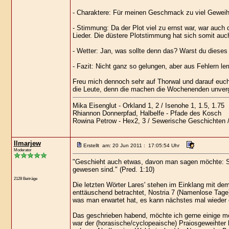
- Charaktere: Für meinen Geschmack zu viel Geweihte
- Stimmung: Da der Plot viel zu ernst war, war auch
Lieder. Die düstere Plotstimmung hat sich somit au
- Wetter: Jan, was sollte denn das? Warst du dieses 
- Fazit: Nicht ganz so gelungen, aber aus Fehlern le
Freu mich dennoch sehr auf Thorwal und darauf euc
die Leute, denn die machen die Wochenenden unverg
Mika Eisenglut - Orkland 1, 2 / Isenohe 1, 1.5, 1.75
Rhiannon Donnerpfad, Halbelfe - Pfade des Kosch
Rowina Petrow - Hex2, 3 / Sewerische Geschichten 
Ilmarjew
Erstellt am: 20 Jun 2011 : 17:05:54 Uhr
Moderator
"Geschieht auch etwas, davon man sagen möchte: Sie
gewesen sind." (Pred. 1:10)
2128 Beiträge
Die letzten Wörter Lares' stehen im Einklang mit dem
enttäuschend betrachtet, Nostria 7 (Namenlose Tage
was man erwartet hat, es kann nächstes mal wieder
Das geschrieben habend, möchte ich gerne einige mei
war der (horasische/cyclopeaische) Praiosgeweihter