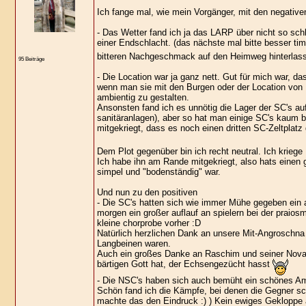
Ich fange mal, wie mein Vorgänger, mit den negativ
- Das Wetter fand ich ja das LARP über nicht so sch
einer Endschlacht. (das nächste mal bitte besser ti
bitteren Nachgeschmack auf den Heimweg hinterlas
95 Beiträge
- Die Location war ja ganz nett. Gut für mich war, da
wenn man sie mit den Burgen oder der Location von K
ambientig zu gestalten.
Ansonsten fand ich es unnötig die Lager der SC's auf
sanitäranlagen), aber so hat man einige SC's kaum 
mitgekriegt, dass es noch einen dritten SC-Zeltplatz
Dem Plot gegenüber bin ich recht neutral. Ich kriege
Ich habe ihn am Rande mitgekriegt, also hats einen ge
simpel und "bodenständig" war.
Und nun zu den positiven
- Die SC's hatten sich wie immer Mühe gegeben ein a
morgen ein großer auflauf an spielern bei der praios
kleine chorprobe vorher :D
Natürlich herzlichen Dank an unsere Mit-Angroschna 
Langbeinen waren.
Auch ein großes Danke an Raschim und seiner Novad
bärtigen Gott hat, der Echsengezücht hasst
- Die NSC's haben sich auch bemüht ein schönes Am
Schön fand ich die Kämpfe, bei denen die Gegner s
machte das den Eindruck :) ) Kein ewiges Gekloppe a