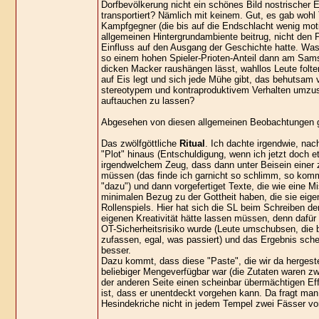
Dorfbevölkerung nicht ein schönes Bild nostrischer E
transportiert? Nämlich mit keinem. Gut, es gab wohl
Kampfgegner (die bis auf die Endschlacht wenig moti
allgemeinen Hintergrundambiente beitrug, nicht den P
Einfluss auf den Ausgang der Geschichte hatte. Was d
so einem hohen Spieler-Prioten-Anteil dann am Sam
dicken Macker raushängen lässt, wahllos Leute folte
auf Eis legt und sich jede Mühe gibt, das behutsam 
stereotypem und kontraproduktivem Verhalten umzust
auftauchen zu lassen?
Abgesehen von diesen allgemeinen Beobachtungen gib
Das zwölfgöttliche
Ritual
. Ich dachte irgendwie, nac
"Plot" hinaus (Entschuldigung, wenn ich jetzt doc
irgendwelchem Zeug, dass dann unter Beisein eine
müssen (das finde ich garnicht so schlimm, so kom
"dazu") und dann vorgefertiget Texte, die wie eine 
minimalen Bezug zu der Gottheit haben, die sie eigen
Rollenspiels. Hier hat sich die SL beim Schreiben 
eigenen Kreativität hätte lassen müssen, denn dafür
OT-Sicherheitsrisiko wurde (Leute umschubsen, die
zufassen, egal, was passiert) und das Ergebnis sche
besser.
Dazu kommt, dass diese "Paste", die wir da hergest
beliebiger Mengeverfügbar war (die Zutaten waren zwa
der anderen Seite einen scheinbar übermächtigen Ef
ist, dass er unentdeckt vorgehen kann. Da fragt ma
Hesindekriche nicht in jedem Tempel zwei Fässer v