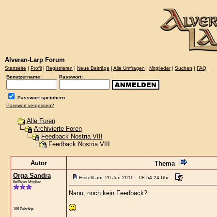
Alveran-Larp Forum
Startseite
|
Profil
|
Registrieren
|
Neue Beiträge
|
Alle Umfragen
|
Mitglieder
|
Suchen
|
FAQ
Benutzername:
Passwort:
Passwort speichern
Passwort vergessen?
Alle Foren
Archivierte Foren
Feedback Nostria VIII
Feedback Nostria VIII
Autor
Thema
Orga Sandra
Erstellt am: 20 Jun 2011 : 08:54:24 Uhr
fleißiges Mitglied
Nanu, noch kein Feedback?
106 Beiträge