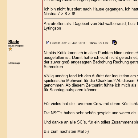
Ich bin nicht frustriert nach Hause gegangen, ich ha
Nostria 7 > 8 > 6!
Anzutreffen als: Dagobert von Schwalbenwald, Lutz Lo
Lytingson
Blade
Erstellt am: 20 Jun 2011 : 16:42:29 Uhr
neues Mitglied
Nitakis Kritik kann ich in allen Punkten blind unter
ausgefallen ist. Damit hatte ich echt nicht gerechnet,
der zuvor groß angesagten Bedrohung Rechung getra
12 Beiträge
Schrecken....
Völlig unnötig fand ich den Auftritt der Inquistion 
spielerische Mehrwert für die Charktere? Ab diesem 
genommen. Ab diesem Zeitpunkt fühlte ich mich als
für Sonntag aufsparen können.
Für vieles hat die Tavernen Crew mit deren Köstlichk
Die NSC´s haben sehr schön gespielt und waren als
Und danke an alle SC´s, für ein tolles Zusammenspie
Bis zum nächsten Mal :-)