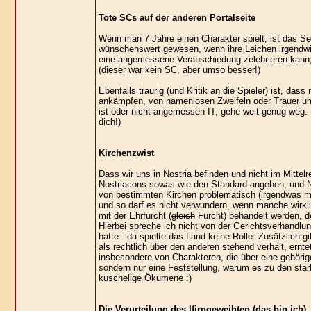
Tote SCs auf der anderen Portalseite
Wenn man 7 Jahre einen Charakter spielt, ist das Seg
wünschenswert gewesen, wenn ihre Leichen irgendwi
eine angemessene Verabschiedung zelebrieren kann, w
(dieser war kein SC, aber umso besser!)
Ebenfalls traurig (und Kritik an die Spieler) ist, d
ankämpfen, von namenlosen Zweifeln oder Trauer um
ist oder nicht angemessen IT, gehe weit genug weg. 
dich!)
Kirchenzwist
Dass wir uns in Nostria befinden und nicht im Mittelr
Nostriacons sowas wie den Standard angeben, und Nos
von bestimmten Kirchen problematisch (irgendwas mi
und so darf es nicht verwundern, wenn manche wirkl
mit der Ehrfurcht (
gleich
Furcht) behandelt werden, den
Hierbei spreche ich nicht von der Gerichtsverhandlu
hatte - da spielte das Land keine Rolle. Zusätzlich g
als rechtlich über den anderen stehend verhält, ernt
insbesondere von Charakteren, die über eine gehörige
sondern nur eine Feststellung, warum es zu den stark
kuschelige Ökumene :)
Die Verurteilung des Ifirngeweihten (das bin ich)