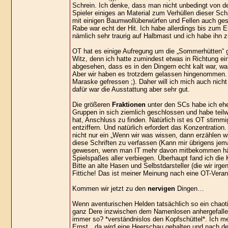
Schrein. Ich denke, dass man nicht unbedingt von de
Spieler einiges an Material zum Verhüllen dieser Sc
mit einigen Baumwollüberwürfen und Fellen auch ge
Rabe war echt der Hit. Ich habe allerdings bis zum E
nämlich sehr traurig auf Halbmast und ich habe ihn z
OT hat es einige Aufregung um die „Sommerhütten“ ge
Witz, denn ich hatte zumindest etwas in Richtung ei
abgesehen, dass es in den Dingern echt kalt war, wa
Aber wir haben es trotzdem gelassen hingenommen. 
Maraske gefressen ;). Daher will ich mich auch nich
dafür war die Ausstattung aber sehr gut.
Die größeren
Fraktionen
unter den SCs habe ich eher
Gruppen in sich ziemlich geschlossen und habe teil
hat, Anschluss zu finden. Natürlich ist es OT stimm
entziffern. Und natürlich erfordert das Konzentrati
nicht nur ein „Wenn wir was wissen, dann erzählen
diese Schriften zu verfassen (Kann mir übrigens jem
gewesen, wenn man IT mehr davon mitbekommen hätte
Spielspaßes aller verbiegen. Überhaupt fand ich die
Bitte an alte Hasen und Selbstdarsteller (die wir ir
Fittiche! Das ist meiner Meinung nach eine OT-Verantw
Kommen wir jetzt zu den
nervigen
Dingen…
Wenn aventurischen Helden tatsächlich so ein chao
ganz Dere inzwischen dem Namenlosen anhergefallen. 
immer so? *verständnislos den Kopfschüttel*. Ich mei
Ernst…da wird eine Heerschau gehalten und nach der