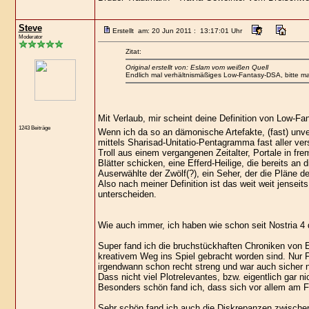
Steve
Erstellt am: 20 Jun 2011 : 13:17:01 Uhr
Moderator
Zitat:
Original erstellt von: Eslam vom weißen Quell
Endlich mal verhältnismäßiges Low-Fantasy-DSA, bitte ma
Mit Verlaub, mir scheint deine Definition von Low-Fa
1243 Beiträge
Wenn ich da so an dämonische Artefakte, (fast) un
mittels Sharisad-Unitatio-Pentagramma fast aller v
Troll aus einem vergangenen Zeitalter, Portale in fr
Blätter schicken, eine Efferd-Heilige, die bereits a
Auserwählte der Zwölf(?), ein Seher, der die Pläne d
Also nach meiner Definition ist das weit weit jensei
unterscheiden.
Wie auch immer, ich haben wie schon seit Nostria 4
Super fand ich die bruchstückhaften Chroniken von E
kreativem Weg ins Spiel gebracht worden sind. Nur 
irgendwann schon recht streng und war auch sicher 
Dass nicht viel Plotrelevantes, bzw. eigentlich gar 
Besonders schön fand ich, dass sich vor allem am Fr
Sehr schön fand ich auch die Diskrepanzen zwischen