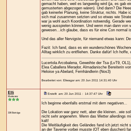
gemacht haben, weil es langweilig wird (ja, es gab ei
gemusterten abgezogen wären). Und dann? Die Heeers
gab keinerlei Planung, keine Struktur, nichts. Habe i
sich mal zusammen setzten und so etwas wie Strate
war ja wohl auch Koordination notwendig. Gerade wen
wenig ausspielen können. Und wenn man dann von vorn
gewesen…ich glaube, dass es für eine Con normal ist
Und das aller Nervigste, für niemand etwas kann: D
Fazit: Ich fand, dass es ein wunderschönes Wochen
Alltag wirklich zu entfliehen. Danke dafür! Ich hoff
Lucertola Arcobalena, Geweihte der Tsa (LvT9, OL1)
Elea Caballera Merador, Almadanische Bereiterin vo
Heloise ya Abelard, Fernhändlerin (Nos3)
Bearbeitet von: Eliwagar am: 20 Jun 2011 14:31:40 Uhr
Elli
Erstellt am: 20 Jun 2011 : 14:37:47 Uhr
Moderator
Ich beginne ebenfalls erstmal mit dem negativen...
Die Lokation war ganz nett, aber die kleinen...wie s
336 Beiträge
nicht sehr angenehm. Wenn das Wetter allerdings mit
kalt!
Die Weitläufigkeit des Geländes fand ich jetzt nich
an der Taverne vorbei musste (OT eben duschen) fand 