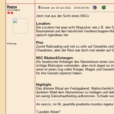
Ragna
Erstellt am: 20 Jun 2011 : 15:04:29 Uhr
Junior Mitglied
Jetzt mal aus der Sicht eines NSCs
Location:
Die Location hat paar echt Hingucker, wie z.B. den 
Baumaterial und den hässlichen Geräteschuppen-Hüt
optisch irgendwas her.
Plot:
84 Beiträge
Zuviel Railroading und viel zu sehr auf Geweihte und 
Charaktere, aber der Rest war doch mal wieder auf 
NSC Räuber&Schergen:
Als fanatischer Anhänger des Namenlosen einen sinnl
richtige Motivation vorhanden, aber mich ärgert es 
wenn er einen Zug voller Krieger, Magier und Geweih
für ihre Geiseln erpresst haben.
Highlight:
Das düstere Ritual am Freitagabend. Wahrscheinlich 
dunklem Wald dem Namenlosen zu huldigen und dabei d
ein wenig Gänsehautfeeling aufkommen. Schade nur,
An nescis, mi fili, quantilla prudentia mundus regatur
"
Laudate Aleam
"