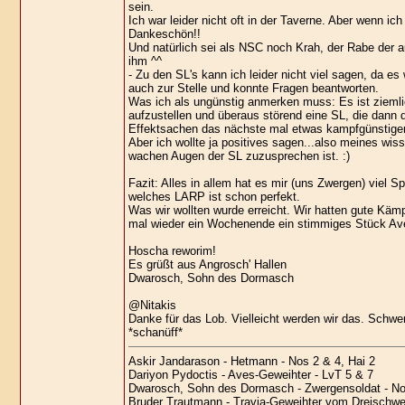
sein.
Ich war leider nicht oft in der Taverne. Aber wenn ic
Dankeschön!!
Und natürlich sei als NSC noch Krah, der Rabe der 
ihm ^^
- Zu den SL's kann ich leider nicht viel sagen, da e
auch zur Stelle und konnte Fragen beantworten.
Was ich als ungünstig anmerken muss: Es ist ziemli
aufzustellen und überaus störend eine SL, die dann 
Effektsachen das nächste mal etwas kampfgünstiger
Aber ich wollte ja positives sagen...also meines wi
wachen Augen der SL zuzusprechen ist. :)
Fazit: Alles in allem hat es mir (uns Zwergen) viel 
welches LARP ist schon perfekt.
Was wir wollten wurde erreicht. Wir hatten gute Kämp
mal wieder ein Wochenende ein stimmiges Stück Ave
Hoscha reworim!
Es grüßt aus Angrosch' Hallen
Dwarosch, Sohn des Dormasch
@Nitakis
Danke für das Lob. Vielleicht werden wir das. Schw
*schanüff*
Askir Jandarason - Hetmann - Nos 2 & 4, Hai 2
Dariyon Pydoctis - Aves-Geweihter - LvT 5 & 7
Dwarosch, Sohn des Dormasch - Zwergensoldat - No
Bruder Trautmann - Travia-Geweihter vom Dreischwest