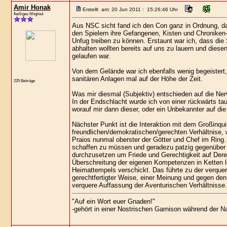
Amir Honak
Erstellt am: 20 Jun 2011 : 15:26:46 Uhr
fleißiges Mitglied
Aus NSC sicht fand ich den Con ganz in Ordnung, d
den Spielern ihre Gefangenen, Kisten und Chroniken-
Unfug treiben zu können. Erstaunt war ich, dass die 
abhalten wollten bereits auf uns zu lauern und diese
gelaufen war.
Von dem Gelände war ich ebenfalls wenig begeistert, d
sanitären Anlagen mal auf der Höhe der Zeit.
225 Beiträge
Was mir diesmal (Subjektiv) entschieden auf die Ne
In der Endschlacht wurde ich von einer rückwärts ta
worauf mir dann dieser, oder ein Unbekannter auf di
Nächster Punkt ist die Interaktion mit dem Großinqui
freundlichen/demokratischen/gerechten Verhältnise, we
Praios nunmal oberster der Götter und Chef im Ring.
schaffen zu müssen und geradezu patzig gegenüber e
durchzusetzen um Friede und Gerechtigkeit auf Dere
Überschreitung der eigenen Kompetenzen in Ketten l
Heimattempels verschickt. Das führte zu der verquere
gerechtfertigter Weise, einer Meinung und gegen den
verquere Auffassung der Aventurischen Verhältnisse.
"Auf ein Wort euer Gnaden!"
-gehört in einer Nostrischen Garnison während der 