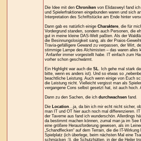
Die Idee mit den
Chroniken
von Elidasweyl fand ich 
und Spielerfraktionen eingebunden waren und sich an
Interpretation des Schriftstücke am Ende hinter ver
Dann gab es natürlich einige
Charaktere
, die für mi
Vordergrund standen, sondern auch Personen, die eh
gut in meine kleine DAS-Welt paßten. Als der Waldläuf
die Besinnungslosigkeit sang, als der Praios-Geweih
Travia-gefälligere Gewand zu verpassen, der Wirt, d
stimmige Lampe des Alchimisten – das waren alles kle
´Anfanfer immer vorgestellt habe. IT einfach zum H
vorher schon geschwärmt.
Ein Highlight war auch die
SL
. Ich gehe mal stark da
bitte, wenn es anders ist). Und so etwas so „nebenb
beachtliche Leistung. Auch wenn einige von Euch sc
die Leistung nicht. Vielleicht vergisst man als Spi
vergangene Cons selbst gesetzt hat, ist auch hoch. Ab
Dann zu den Sachen, die ich
durchwachsen
fand.
Die
Location
…ja, da bin ich mir echt nicht sicher, ob
man IT und OT hier auch noch mal differenzieren. I
der Taverne aus fand ich wunderschön. Allerdings h
da bestimmt machen können, zumal man ja im See hät
eine größere Herausforderung gewesen, als im Leine
„Schandflecken“ auf dem Terrain, die die IT-Wirkung
Spielplatz (ich überlege, beim nächsten Mal eine Tsa
schmücken ;)), die Schutzhütten, in der die Heiler tr