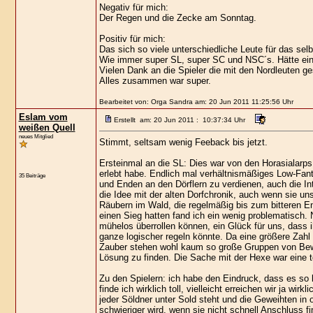
Negativ für mich:
Der Regen und die Zecke am Sonntag.
Positiv für mich:
Das sich so viele unterschiedliche Leute für das se
Wie immer super SL, super SC und NSC´s. Hätte ein
Vielen Dank an die Spieler die mit den Nordleuten ges
Alles zusammen war super.
Bearbeitet von: Orga Sandra am: 20 Jun 2011 11:25:56 Uhr
Eslam vom
Erstellt am: 20 Jun 2011 : 10:37:34 Uhr
weißen Quell
neues Mitglied
Stimmt, seltsam wenig Feeback bis jetzt.
Ersteinmal an die SL: Dies war von den Horasialarps 
erlebt habe. Endlich mal verhältnismäßiges Low-Fanta
35 Beiträge
und Enden an den Dörflern zu verdienen, auch die In
die Idee mit der alten Dorfchronik, auch wenn sie u
Räubern im Wald, die regelmäßig bis zum bitteren En
einen Sieg hatten fand ich ein wenig problematisch
mühelos überrollen können, ein Glück für uns, dass ih
ganze logischer regeln könnte. Da eine größere Zahl
Zauber stehen wohl kaum so große Gruppen von Bewaff
Lösung zu finden. Die Sache mit der Hexe war eine to
Zu den Spielern: ich habe den Eindruck, dass es s
finde ich wirklich toll, vielleicht erreichen wir ja wi
jeder Söldner unter Sold steht und die Geweihten in 
schwieriger wird, wenn sie nicht schnell Anschluss fi