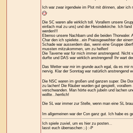
Ich war zwar irgendwie im Plot mit drinnen, aber ich
.
Die SC waren alle wirklich toll. Vorallem unsere Gru
einfach mal zu uns) und der Hesindekirche. Ich fan
werden!!!
Ebenso unsere Nachbarn und die beiden Thorwaler. A
Char den ich spielete...ein Praiosgeweihter der eine
Schade war ausserdem das, wenn eine Gruppe überfal
mussten mitzukommen, um zu helfen!
Die Taverne war für mich immer anstrengend. Nicht we
durfte und DAS war wirklich anstrengend! Ihr wart d
Das Wetter war mir im grunde auch egal, da es mir n
nervig. Klar der Sonntag war natürlich anstrengend 
Die NSC waren im großen und ganzen super. Die Dor
zu lachen! Die Räuber wurden gut gespielt, vorallem
verschwanden. Man hörte euch jubeln und lachen und 
wollte...herrlich!
Die SL war immer zur Stelle, wenn man eine SL bra
Im allgemeinen war der Con ganz gut. Ich habe es g
Ich spiele zuviel, um es hier zu posten...
lasst euch überraschen ;-) :-P