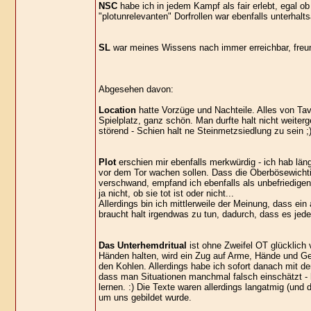
NSC
habe ich in jedem Kampf als fair erlebt, egal ob
"plotunrelevanten" Dorfrollen war ebenfalls unterha
SL
war meines Wissens nach immer erreichbar, freun
Abgesehen davon:
Location
hatte Vorzüge und Nachteile. Alles von Ta
Spielplatz, ganz schön. Man durfte halt nicht weiter
störend - Schien halt ne Steinmetzsiedlung zu sein 
Plot
erschien mir ebenfalls merkwürdig - ich hab läng
vor dem Tor wachen sollen. Dass die Oberbösewichti
verschwand, empfand ich ebenfalls als unbefriedigen
ja nicht, ob sie tot ist oder nicht...
Allerdings bin ich mittlerweile der Meinung, dass ei
braucht halt irgendwas zu tun, dadurch, dass es jeder
Das Unterhemdritual
ist ohne Zweifel OT glücklich 
Händen halten, wird ein Zug auf Arme, Hände und G
den Kohlen. Allerdings habe ich sofort danach mit d
dass man Situationen manchmal falsch einschätzt - hi
lernen. :) Die Texte waren allerdings langatmig (und 
um uns gebildet wurde.