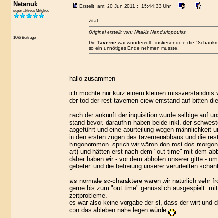
Netanuk
Erstellt am: 20 Jun 2011 : 15:44:33 Uhr
super aktives Mitglied
Zitat:
Original erstellt von: Nitakis Nanduriopoulos
1066 Beiträge
Die
Taverne
war wundervoll - insbesondere die "Schankm
so ein unnötiges Ende nehmen musste.
hallo zusammen
ich möchte nur kurz einem kleinen missverständnis
der tod der rest-tavernen-crew entstand auf bitten die
nach der ankunft der inquisition wurde selbige auf
stand bevor. daraufhin haben beide inkl. der schwes
abgeführt und eine aburteilung wegen männlichkeit und
in den ersten zügen des tavernenabbaus und die restl
hingenommen. sprich wir wären den rest des morgen 
art) und hätten erst nach dem "out time" mit dem ab
daher haben wir - vor dem abholen unserer gitte - um 
gebeten und die befreiung unserer verurteilten schan
als normale sc-charaktere waren wir natürlich sehr f
gerne bis zum "out time" genüsslich ausgespielt. mi
zeitprobleme.
es war also keine vorgabe der sl, dass der wirt und 
con das ableben nahe legen würde