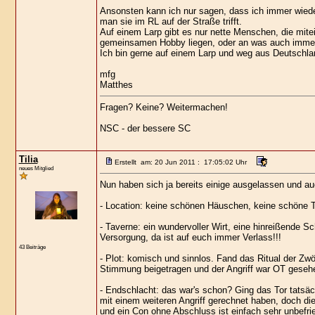
Ansonsten kann ich nur sagen, dass ich immer wieder
man sie im RL auf der Straße trifft.
Auf einem Larp gibt es nur nette Menschen, die mitei
gemeinsamen Hobby liegen, oder an was auch imme
Ich bin gerne auf einem Larp und weg aus Deutschlan
mfg
Matthes
Fragen? Keine? Weitermachen!
NSC - der bessere SC
Tilia
Erstellt am: 20 Jun 2011 : 17:05:02 Uhr
neues Mitglied
Nun haben sich ja bereits einige ausgelassen und au
- Location: keine schönen Häuschen, keine schöne Ta
- Taverne: ein wundervoller Wirt, eine hinreißende S
Versorgung, da ist auf euch immer Verlass!!!
43 Beiträge
- Plot: komisch und sinnlos. Fand das Ritual der Zwö
Stimmung beigetragen und der Angriff war OT gesehen
- Endschlacht: das war's schon? Ging das Tor tatsäc
mit einem weiteren Angriff gerechnet haben, doch die
und ein Con ohne Abschluss ist einfach sehr unbefri