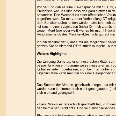
Vor der Con gab es eine OT-Absprache mit SL Erik,
Ereignisse war uns klar, dass das ganze etwas in den
behandeln. Den Wechsel zu einer öffentlichen Verurtei
begrüßenswert. Da mir vor der Verhandlung OT mitgete
dem Scheiterhaufen landen würde, hatte ich mich sch
lief (aus meiner subjektiven Sicht) für mich ziemlich 
wegen Mord (wie jeder weiß war es für mich IT auch k
Rondrakirche ob des Meuchelaktes nicht gut auf mich z
Ich bin dankbar dafür, dass mir die Möglichkeit geg
ganzen Sache niemand OT-frustriert rausgeht - aus
Weitere Highlights:
Die Einigung Samstag, einen nostrischen Ritter zum
besser funktioniert - dummerweise musste er sich v
Er hat es jedem überlassen, sich beim Schreiber zu 
Eigeninitiative kann man bei so einer Gelegenheit sc
Das Suchen der Alraune, gleichwohl simpel, hat mir 
wurde, kann ich immer noch nicht ganz glauben ;) Ich
sich niemand gelangweilt.
- Dass Nitakis es tatsächlich geschafft hat, vom ges
den heimlichen Highlights. Und sein anschließendes
Ein wenig Kritik/Anregung lagere ich aus, weil sie m