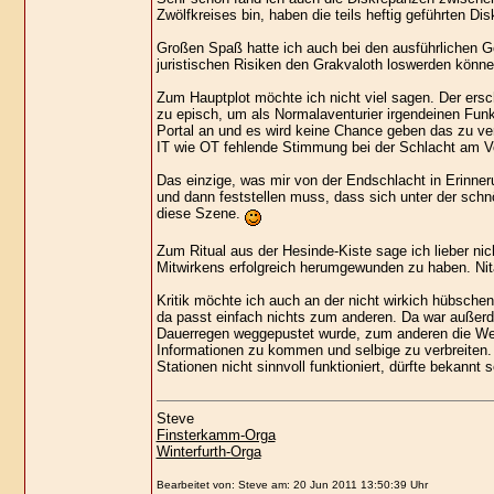
Zwölfkreises bin, haben die teils heftig geführten Di
Großen Spaß hatte ich auch bei den ausführlichen G
juristischen Risiken den Grakvaloth loswerden könne
Zum Hauptplot möchte ich nicht viel sagen. Der ersc
zu episch, um als Normalaventurier irgendeinen Fun
Portal an und es wird keine Chance geben das zu ve
IT wie OT fehlende Stimmung bei der Schlacht am Voll
Das einzige, was mir von der Endschlacht in Erinnerun
und dann feststellen muss, dass sich unter der sch
diese Szene.
Zum Ritual aus der Hesinde-Kiste sage ich lieber ni
Mitwirkens erfolgreich herumgewunden zu haben. Nita
Kritik möchte ich auch an der nicht wirkich hübsche
da passt einfach nichts zum anderen. Da war außer
Dauerregen weggepustet wurde, zum anderen die Weitl
Informationen zu kommen und selbige zu verbreiten.
Stationen nicht sinnvoll funktioniert, dürfte bekannt s
Steve
Finsterkamm-Orga
Winterfurth-Orga
Bearbeitet von: Steve am: 20 Jun 2011 13:50:39 Uhr