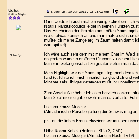
Udha
Erstellt am: 20 Jun 2011 : 13:53:02 Uhr
fleißiges Mitglied
Dann werde ich auch mal ein wenig schreiben...ich w
Nitakis Nanduriopoulos leider in seinen Punkten zus
Das Erscheinen der Praioten am späten Samstagabend 
wie ot etwas komisch an und man mußte sich zurückh
mußte ich meine Zunge arg im Zaum halten damit ich 
wart spitze!)
Ich wäre auch sehr gern mit meinem Char im Wald s
101 Beiträge
angeraten wurde in größeren Gruppen zu gehen blieb 
keiner in Gefangenschaft zu geraten sofern man da a
Mein Highlight war der Samstagmittag, nachdem ich 
fand (ot fühlte ich mich innerlich so glücklich und 
Minztee sein Übriges getan/den müßt ihr unbedingt 
Zum Abschluß möchte ich allen herzlich danken mit 
kein Spiel mehr ergab obwohl man es vorhatte. Fühl
Luciana Zonza Mudejar
(Almadanische Reisebegleitung der Schwarzmagier)
p.s. an die lieben Braunschweiger, wir müssen unbe
Udha Roana Babek (Heilerin - SL2+3, CM1)
Luciana Zonza Mudejar (Almadanerin Nos8, LvT9)