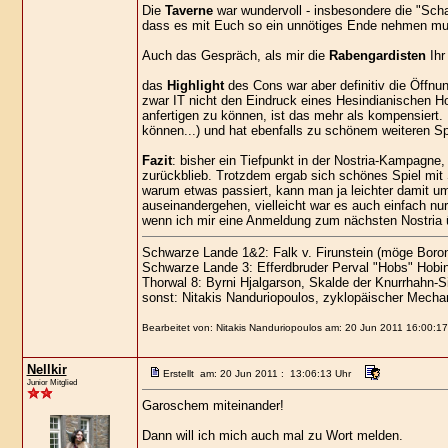
Die
Taverne
war wundervoll - insbesondere die "Sch
dass es mit Euch so ein unnötiges Ende nehmen mu
Auch das Gespräch, als mir die
Rabengardisten
Ihr
das
Highlight
des Cons war aber definitiv die Öffn
zwar IT nicht den Eindruck eines Hesindianischen Hoc
anfertigen zu können, ist das mehr als kompensiert. 
können...) und hat ebenfalls zu schönem weiteren Spi
Fazit
: bisher ein Tiefpunkt in der Nostria-Kampagne
zurückblieb. Trotzdem ergab sich schönes Spiel mit 
warum etwas passiert, kann man ja leichter damit um
auseinandergehen, vielleicht war es auch einfach nur 
wenn ich mir eine Anmeldung zum nächsten Nostria 
Schwarze Lande 1&2: Falk v. Firunstein (möge Boron
Schwarze Lande 3: Efferdbruder Perval "Hobs" Hobi
Thorwal 8: Byrni Hjalgarson, Skalde der Knurrhahn-S
sonst: Nitakis Nanduriopoulos, zyklopäischer Mechan
Bearbeitet von: Nitakis Nanduriopoulos am: 20 Jun 2011 16:00:17
Nellkir
Erstellt am: 20 Jun 2011 : 13:06:13 Uhr
Junior Mitglied
Garoschem miteinander!
Dann will ich mich auch mal zu Wort melden.