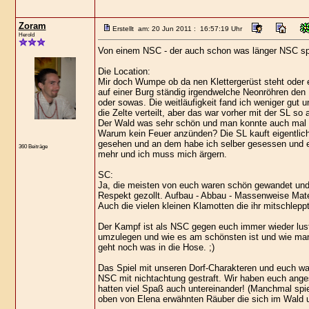
Zoram
Erstellt am: 20 Jun 2011 : 16:57:19 Uhr
Herold
Von einem NSC - der auch schon was länger NSC spi
Die Location:
Mir doch Wumpe ob da nen Klettergerüst steht oder ei
auf einer Burg ständig irgendwelche Neonröhren den
oder sowas. Die weitläufigkeit fand ich weniger gut u
die Zelte verteilt, aber das war vorher mit der SL so 
Der Wald was sehr schön und man konnte auch mal w
Warum kein Feuer anzünden? Die SL kauft eigentlich 
gesehen und an dem habe ich selber gesessen und es
360 Beiträge
mehr und ich muss mich ärgern.
SC:
Ja, die meisten von euch waren schön gewandet und i
Respekt gezollt. Aufbau - Abbau - Massenweise Mate
Auch die vielen kleinen Klamotten die ihr mitschlepp
Der Kampf ist als NSC gegen euch immer wieder lustig
umzulegen und wie es am schönsten ist und wie man e
geht noch was in die Hose. ;)
Das Spiel mit unseren Dorf-Charakteren und euch war
NSC mit nichtachtung gestraft. Wir haben euch ang
hatten viel Spaß auch untereinander! (Manchmal spie
oben von Elena erwähnten Räuber die sich im Wald u