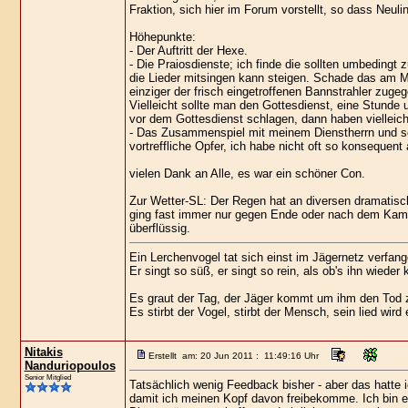
Fraktion, sich hier im Forum vorstellt, so dass Neul
Höhepunkte:
- Der Auftritt der Hexe.
- Die Praiosdienste; ich finde die sollten umbedingt 
die Lieder mitsingen kann steigen. Schade das am M
einziger der frisch eingetroffenen Bannstrahler zuge
Vielleicht sollte man den Gottesdienst, eine Stund
vor dem Gottesdienst schlagen, dann haben vielleich
- Das Zusammenspiel mit meinem Dienstherrn und sein
vortreffliche Opfer, ich habe nicht oft so konsequent
vielen Dank an Alle, es war ein schöner Con.
Zur Wetter-SL: Der Regen hat an diversen dramatisch
ging fast immer nur gegen Ende oder nach dem Kampf
überflüssig.
Ein Lerchenvogel tat sich einst im Jägernetz verfan
Er singt so süß, er singt so rein, als ob's ihn wieder 
Es graut der Tag, der Jäger kommt um ihm den Tod 
Es stirbt der Vogel, stirbt der Mensch, sein lied wird
Nitakis
Erstellt am: 20 Jun 2011 : 11:49:16 Uhr
Nanduriopoulos
Senior Mitglied
Tatsächlich wenig Feedback bisher - aber das hatte 
damit ich meinen Kopf davon freibekomme. Ich bin ei