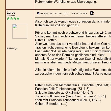
Reformierter Würfelianer aus Überzeugung.
Lares
Erstellt am: 20 Jun 2011 : 15:14:32 Uhr
Moderator
Also, ich werde wenig neues schreiben da, ich finde,
Kritikpunkten voll und ganz zu.
Für uns kommt noch erschwerend hinzu das wir 2 lan
Sicher, man kann wohl kaum einen heldenhafteren T
Ritter zu retten.
Aber was uns das sehr verleidet hat und dem Con no
Travion nicht einmal eine Beerdigung bekommen kon
618 Beiträge
Fast jeder NSC wurde beigesetzt und für nicht wenige
anderen Seite des Portales geblieben sind, nicht.
Mir, als Ritter wurden "Namenlose Zweifel" oder ähnl
nahm uns aber auch jede Möglichkeit unseren Freun
Alles in allem ein sehr unbefriedigendes Wochenend
zu besuchen, denn ein schlechtes macht Jahre guter 
Ritter Lares von Richtenstein zu Isenohe. (Nos 1-8;
Fähnrich Falk Funkenschlag. (SL 1-3)
Salvatio Umberto ay Oikalninjo (Hor 6-7)
Torjin von Ilmenstein (Sew. Geschichten 2; FG 1)
Stahlrant Praiodan Tannhauser (PdK 1, DG 1)
Gilborn Bitterdorn (....)