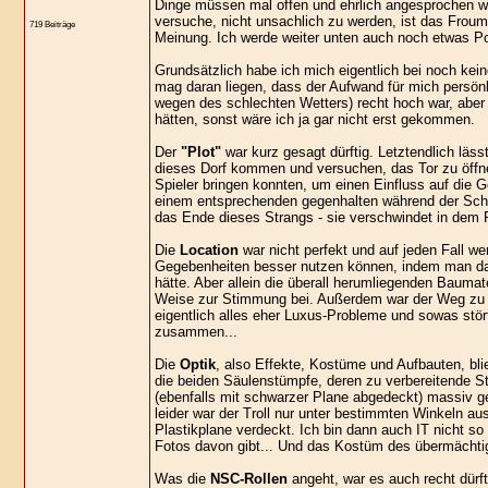
Dinge müssen mal offen und ehrlich angesprochen we
versuche, nicht unsachlich zu werden, ist das Froum 
719 Beiträge
Meinung. Ich werde weiter unten auch noch etwas Posi
Grundsätzlich habe ich mich eigentlich bei noch kein
mag daran liegen, dass der Aufwand für mich persönli
wegen des schlechten Wetters) recht hoch war, aber i
hätten, sonst wäre ich ja gar nicht erst gekommen.
Der
"Plot"
war kurz gesagt dürftig. Letztendlich läs
dieses Dorf kommen und versuchen, das Tor zu öffne
Spieler bringen konnten, um einen Einfluss auf die
einem entsprechenden gegenhalten während der Schla
das Ende dieses Strangs - sie verschwindet in dem P
Die
Location
war nicht perfekt und auf jeden Fall we
Gegebenheiten besser nutzen können, indem man das
hätte. Aber allein die überall herumliegenden Bauma
Weise zur Stimmung bei. Außerdem war der Weg zu d
eigentlich alles eher Luxus-Probleme und sowas stör
zusammen...
Die
Optik
, also Effekte, Kostüme und Aufbauten, bl
die beiden Säulenstümpfe, deren zu verbereitende S
(ebenfalls mit schwarzer Plane abgedeckt) massiv 
leider war der Troll nur unter bestimmten Winkeln a
Plastikplane verdeckt. Ich bin dann auch IT nicht so
Fotos davon gibt... Und das Kostüm des übermächtig
Was die
NSC-Rollen
angeht, war es auch recht dürf