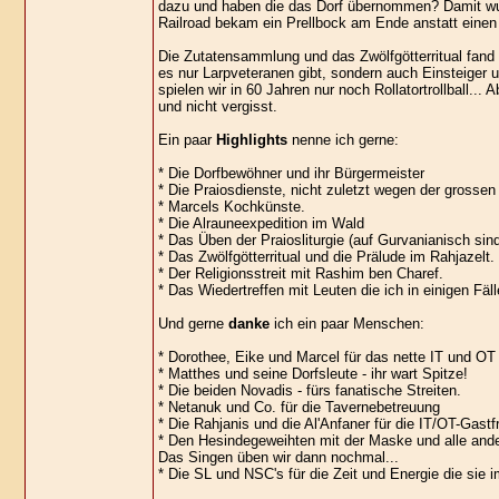
dazu und haben die das Dorf übernommen? Damit wurd
Railroad bekam ein Prellbock am Ende anstatt einen 
Die Zutatensammlung und das Zwölfgötterritual fand 
es nur Larpveteranen gibt, sondern auch Einsteige
spielen wir in 60 Jahren nur noch Rollatortrollball..
und nicht vergisst.
Ein paar
Highlights
nenne ich gerne:
* Die Dorfbewöhner und ihr Bürgermeister
* Die Praiosdienste, nicht zuletzt wegen der grossen 
* Marcels Kochkünste.
* Die Alrauneexpedition im Wald
* Das Üben der Praiosliturgie (auf Gurvanianisch sin
* Das Zwölfgötterritual und die Prälude im Rahjazelt.
* Der Religionsstreit mit Rashim ben Charef.
* Das Wiedertreffen mit Leuten die ich in einigen Fä
Und gerne
danke
ich ein paar Menschen:
* Dorothee, Eike und Marcel für das nette IT und O
* Matthes und seine Dorfsleute - ihr wart Spitze!
* Die beiden Novadis - fürs fanatische Streiten.
* Netanuk und Co. für die Tavernebetreuung
* Die Rahjanis und die Al'Anfaner für die IT/OT-Gast
* Den Hesindegeweihten mit der Maske und alle ander
Das Singen üben wir dann nochmal...
* Die SL und NSC's für die Zeit und Energie die sie 