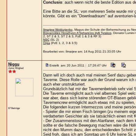
Conclusio
: auch wenn nicht die beste Edition aus d
Eine Bitte an die SL: von mehreren Seite wurde mir g
könnte. Gibt es ein "Downloadraum" auf aventurien-l
Ilmarjew Woldurjenko
, Magus der Schule der Beherrschung zu Neer
Brayanokles Horathyon A'Sphareïos dylli Tyrakos
, Donator Lumini 
2, ST 2 & 3, ST 2 & 3, PzE 1 & 3 & RF 3)
NSC
(SL 2)
Orga
(PzE 1, 2, 3 & 3.5)
Bearbeitet von: Ilmarjew am: 14 Aug 2011 21:33:05 Uhr
Niggu
Erstellt am: 20 Jun 2011 : 17:26:47 Uhr
Junior Mitglied
Dann will ich doch auch mal meinen Senf dazu geben
Taverne. Diese Rolle war auch der Grund warum ich
auch eher unstrukturiert.
Grundsätzlich hat mir der Tavernenbetrieb sehr vi
Die Taverne ermöglicht auch viel albernes Spiel welc
war aber, dass sich keine störenden OT-Blasen gebil
Tavernencrew ermöglicht auch etwas mit zu spielen, 
Die folgenden kurzen Intermezzos und meine persönl
67 Beiträge
- Spieler die mir einen Fisch bringen (zu meinem e
verdatterten Gesichter als sie tatsächlich einen mit K
- Der Zusammenstoss mit den Alanfaner, nach dem k
sollte er die falsche Bewegung machen wäre die Höll
nicht den Mumm dazu, den entscheidenden Schritt z
Seid froh, dass ich am Sonntag um 6 Uhr keine SL m