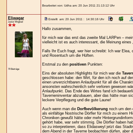
Bearbeitet von: Udha am: 20 Jun 2011 21:13:12 Uhr
Eliwagar
Erstellt am: 20 Jun 2011 : 14:30:16 Uhr
Junior Mitglied
Hallo zusammen,
für mich war das erst das zweite Mal LARPen – meine 
vielleicht ist es auch interessant, die Meinung eine
Falls Ihr Euch fragt, wer hier schreibt: Ich war Elea
und Rosentuch um die Hüften.
Erstmal zu den
positiven
Punkten:
70 Beiträge
Eins der absoluten Highlights für mich war die
Taver
geschlossen habe: den Wirt, für den ich noch auf de
einen unverzichtbaren Anlaufpunkt für all die Charak
ansonsten wahrscheinlich sehr verloren gewesen w
Anlaufpunkt. Das Ende des Wirtes fand ich bedauerli
Taverneninventar abzubauen, aber das hätte man sich
leckere Verpflegung und die gute Laune!
Auch wenn man die
Dorfbevölkerung
noch um den ei
als einfältige Nostrische Dörfler für mich zu einem 
Chroniken gewußt hätte oder mehr Hintergrundinforma
gehört habe, war sehr stimmig. Die Dörfler haben h
so zu interpretieren, dass Elidasweyl jetzt das Stadt
dem Abend in der Taverne beobachten dürfen, aber 