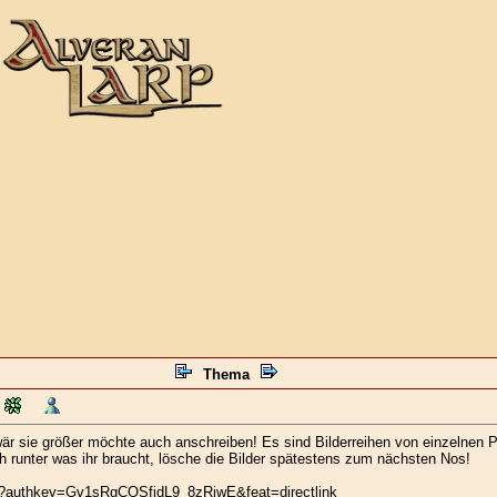
Thema
 wär sie größer möchte auch anschreiben! Es sind Bilderreihen von einzelnen 
h runter was ihr braucht, lösche die Bilder spätestens zum nächsten Nos!
os?authkey=Gv1sRgCOSfidL9_8zRiwE&feat=directlink