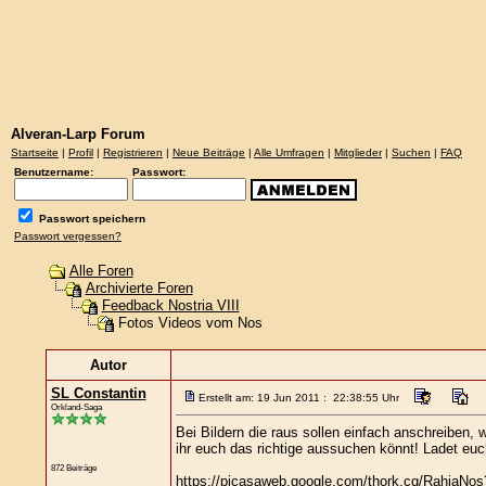
Alveran-Larp Forum
Startseite
|
Profil
|
Registrieren
|
Neue Beiträge
|
Alle Umfragen
|
Mitglieder
|
Suchen
|
FAQ
Benutzername:
Passwort:
Passwort speichern
Passwort vergessen?
Alle Foren
Archivierte Foren
Feedback Nostria VIII
Fotos Videos vom Nos
Autor
SL Constantin
Erstellt am: 19 Jun 2011 : 22:38:55 Uhr
Orkland-Saga
Bei Bildern die raus sollen einfach anschreiben,
ihr euch das richtige aussuchen könnt! Ladet euc
872 Beiträge
https://picasaweb.google.com/thork.cg/RahjaN