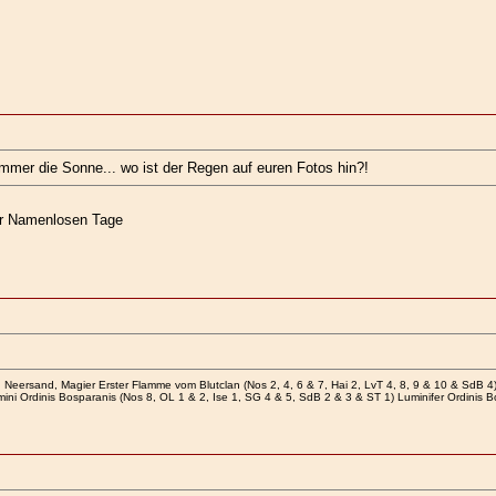
mer die Sonne... wo ist der Regen auf euren Fotos hin?!
der Namenlosen Tage
Neersand, Magier Erster Flamme vom Blutclan (Nos 2, 4, 6 & 7, Hai 2, LvT 4, 8, 9 & 10 & SdB 4
ini Ordinis Bosparanis (Nos 8, OL 1 & 2, Ise 1, SG 4 & 5, SdB 2 & 3 & ST 1) Luminifer Ordinis 