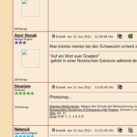
648 Beiträge
Amir Honak
Erstellt am: 21 Jun 2011 : 11:39:48 Uhr
fleißiges Mitglied
Man könnte meinen bei den Schweizern scheint im
"Auf ein Wort euer Gnaden!"
-gehört in einer Nostrischen Garnison während 
225 Beiträge
Ilmarjew
Erstellt am: 21 Jun 2011 : 12:05:48 Uhr
Moderator
Photoshop...
Ilmarjew Woldurjenko
, Magus der Schule der Beherrschung zu 
2128 Beiträge
Brayanokles Horathyon A'Sphareïos dylli Tyrakos
, Donator Lum
NSC
(SL 2)
Orga
(PzE 1, 2, 3 & 3.5)
Netanuk
Erstellt am: 21 Jun 2011 : 12:21:09 Uhr
super aktives Mitglied