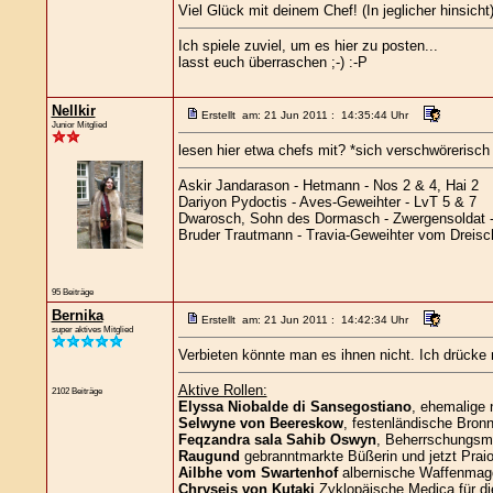
Viel Glück mit deinem Chef! (In jeglicher hinsicht
Ich spiele zuviel, um es hier zu posten...
lasst euch überraschen ;-) :-P
Nellkir
Erstellt am: 21 Jun 2011 : 14:35:44 Uhr
Junior Mitglied
lesen hier etwa chefs mit? *sich verschwörerisc
Askir Jandarason - Hetmann - Nos 2 & 4, Hai 2
Dariyon Pydoctis - Aves-Geweihter - LvT 5 & 7
Dwarosch, Sohn des Dormasch - Zwergensoldat 
Bruder Trautmann - Travia-Geweihter vom Dreisch
95 Beiträge
Bernika
Erstellt am: 21 Jun 2011 : 14:42:34 Uhr
super aktives Mitglied
Verbieten könnte man es ihnen nicht. Ich drücke 
Aktive Rollen:
2102 Beiträge
Elyssa Niobalde di Sansegostiano
, ehemalige 
Selwyne von Beereskow
, festenländische Bronn
Feqzandra sala Sahib Oswyn
, Beherrschungsma
Raugund
gebranntmarkte Büßerin und jetzt Praio
Ailbhe vom Swartenhof
albernische Waffenmag
Chryseis von Kutaki
Zyklopäische Medica für di