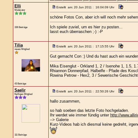
Elli
Erstellt am: 20 Jun 2011 : 16:04:09 Uhr
Moderator
schöne Fotos Con, aber ich will noch mehr sehen..
Ich spiele zuviel, um es hier zu posten...
336 Beiträge
lasst euch überraschen ;-) :-P
Tilia
Erstellt am: 20 Jun 2011 : 17:15:55 Uhr
neues Mitglied
Gut gemacht Con :) Und du hast auch ein wunde
Mika Eisenglut - Orkland 1, 2 / Isenohe 1, 1.5, 1.
Rhiannon Donnerpfad, Halbelfe - Pfade des Kosc
Rowina Petrow - Hex2, 3 / Sewerische Geschicht
43 Beiträge
Saelir
Erstellt am: 20 Jun 2011 : 22:50:26 Uhr
fleißiges Mitglied
hallo zusammen,
so hab soeben das letzte Foto hochgeladen.
Ihr werdet wie immer fündig unter
http://www.allir
--> Galerie
Kurz-Videos hab ich diesmal keine gedreht, irgend
111 Beiträge