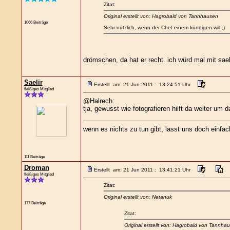
Zitat:
Original erstellt von: Hagrobald von Tannhausen
1066 Beiträge
Sehr nützlich, wenn der Chef einem kündigen will ;)
drömschen, da hat er recht. ich würd mal mit sae
Saelir
Erstellt am: 21 Jun 2011 : 13:24:51 Uhr
fleißiges Mitglied
@Halrech:
tja, gewusst wie fotografieren hilft da weiter u
wenn es nichts zu tun gibt, lasst uns doch einfa
111 Beiträge
Droman
Erstellt am: 21 Jun 2011 : 13:41:21 Uhr
fleißiges Mitglied
Zitat:
Original erstellt von: Netanuk
177 Beiträge
Zitat:
Original erstellt von: Hagrobald von Tannha