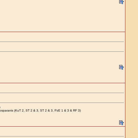
)
Bosparanis (KuT 2, ST 2 & 3, ST 2 & 3, PzE 1 & 3 & RF 3)