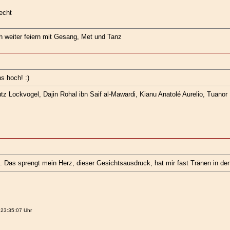
echt
ch weiter feiern mit Gesang, Met und Tanz
ns hoch! :)
z Lockvogel, Dajin Rohal ibn Saif al-Mawardi, Kianu Anatolé Aurelio, Tuanor K
.. Das sprengt mein Herz, dieser Gesichtsausdruck, hat mir fast Tränen in den
 23:35:07 Uhr