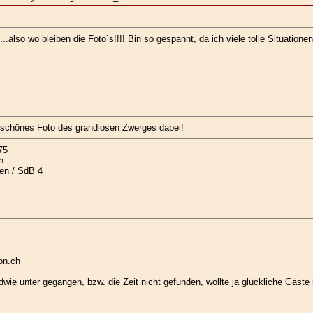
.also wo bleiben die Foto`s!!!! Bin so gespannt, da ich viele tolle Situatione
rschönes Foto des grandiosen Zwerges dabei!
75
h
en / SdB 4
ion.ch
wie unter gegangen, bzw. die Zeit nicht gefunden, wollte ja glückliche Gäste 