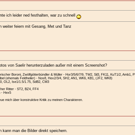
te ich leider ned festhalten, war zu schnell
ch weiter feiern mit Gesang, Met und Tanz
 Fotos von Saelir herunterzuladen außer mit einem Screenshot?
scher Boroni, Zwölfgötterbündler & Müller - Hor3/5/6/7/9, TW2, Sil3, FK11, KuT1/2, Amb1, 
bel (ehemals Feldheiler) - Nos8, Hex2/3/4, SH2, AN1, WK6, KB1, (JF2, WK8)
10, OL2, Ise1/1.5/1.75, SdB2, CM3
cher Ritter - ST2, BZ4, FF4
n - Hex5
eue mich über konstruktive Kritik zu meinen Charakteren.
n kann man die Bilder direkt speichern.