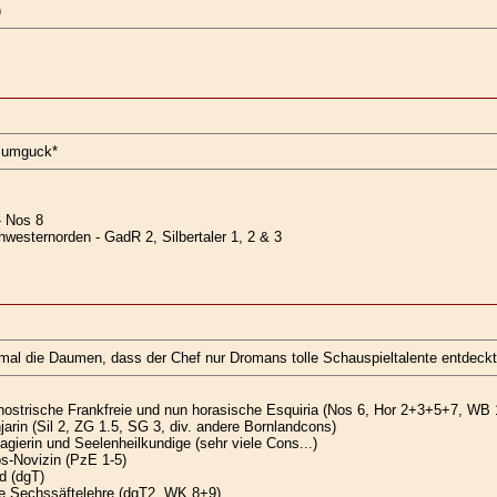
)
h umguck*
- Nos 8
westernorden - GadR 2, Silbertaler 1, 2 & 3
mal die Daumen, dass der Chef nur Dromans tolle Schauspieltalente entdeckt h
nostrische Frankfreie und nun horasische Esquiria (Nos 6, Hor 2+3+5+7, WB 
jarin (Sil 2, ZG 1.5, SG 3, div. andere Bornlandcons)
gierin und Seelenheilkundige (sehr viele Cons...)
s-Novizin (PzE 1-5)
d (dgT)
e Sechssäftelehre (dgT2, WK 8+9)