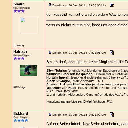
Saelir
Erstellt am: 20 Jun 2011 : 23:52:05 Uhr
fleißiges Mitglied
den Fusstritt von Gitte an die vordere Wache konn
wenn es nichts zu tun gibt, lasst uns doch einfa
111 Beiträge
Halrech
Erstellt am: 21 Jun 2011 : 04:31:06 Uhr
fleißiges Mitglied
Bin ich doof, oder gibt es keine Möglichkeit die
Silem Tobrius
(ehemals Hal-Mendenus Eisbergersen), tobri
Wulfhelm Biorkson Bosparano
, Leibwächter & Gardewei
Hortwin Ingvalf
, isenoher Gardist (ehemals Jäger) - LvT
Albert UiGregor
, Pirat/Schiffsarzt - DG1
Answin U. H. von Bluthechtingen-Friedwang
, darpatis
337 Beiträge
Vegsziber von Huab
, maraskanischer Hexer und Partisa
NSC - CM1, BZ3, MS2
... und natürlich viele andere Cons außerhalb des ALeV. Fr
Kontaktaufnahme bitte per E-Mail (nicht per PN).
Eckhard
Erstellt am: 21 Jun 2011 : 06:23:02 Uhr
Senior Mitglied
Auf der Seite einfach JavaScript abschalten, dan