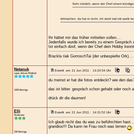
Sehr nützlich, wenn der Chef einem kündigen 
drömschen, da hat er recht. ich würd mal mit saelir 
Ihr hättet mir das früher mitteilen sollen....
Jedenfalls wurde ich bereits zu einem Gespräch 
Ist einfach doof, wenn der Chef dein Hobby kennt
Brackla riak GorroschTai (der unbespielte Ork)..
Netanuk
Erstellt am: 21 Jun 2011 : 14:24:54 Uhr
super aktives Mitglied
du meinst er hat die fotos entdeckt? wie den das
das ist bitter. gespräch schon gehabt oder noc
1066 Beiträge
drück dir die daumen!
Elli
Erstellt am: 21 Jun 2011 : 14:31:52 Uhr
Moderator
Ich glaub nicht das du was zu beführchten hast...(
grandios!!! Da kann ne Frau noch was lernen
.
336 Beiträge