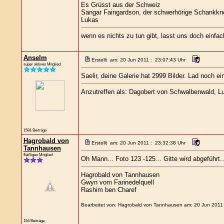
Es Grüsst aus der Schweiz
Sangar Faingardson, der schwerhörige Schankkn
Lukas
wenn es nichts zu tun gibt, lasst uns doch einfa
Anselm
Erstellt am: 20 Jun 2011 : 23:07:43 Uhr
super aktives Mitglied
Saelir, deine Galerie hat 2999 Bilder. Lad noch ei
Anzutreffen als: Dagobert von Schwalbenwald, Lut
1581 Beiträge
Hagrobald von
Erstellt am: 20 Jun 2011 : 23:32:38 Uhr
Tannhausen
fleißiges Mitglied
Oh Mann... Foto 123 -125... Gitte wird abgeführt.
Hagrobald von Tannhausen
Gwyn vom Farinedelquell
Rashim ben Charef
Bearbeitet von: Hagrobald von Tannhausen am: 20 Jun 2011
154 Beiträge