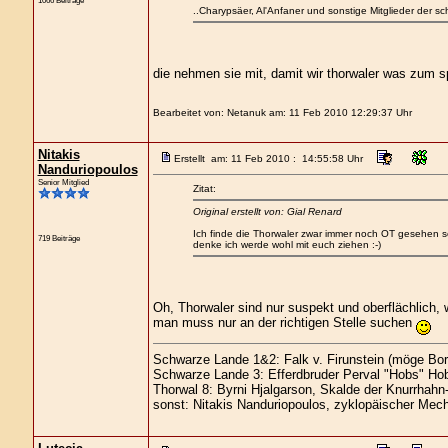
1066 Beiträge
..Charypsäer, Al'Anfaner und sonstige Mitglieder der s
die nehmen sie mit, damit wir thorwaler was zum 
Bearbeitet von: Netanuk am: 11 Feb 2010 12:29:37 Uhr
Nitakis
Erstellt am: 11 Feb 2010 : 14:55:58 Uhr
Nanduriopoulos
Senior Mitglied
Zitat:
Original erstellt von: Gial Renard
Ich finde die Thorwaler zwar immer noch OT gesehen sehr 
719 Beiträge
denke ich werde wohl mit euch ziehen :-)
Oh, Thorwaler sind nur suspekt und oberflächlich, w
man muss nur an der richtigen Stelle suchen
Schwarze Lande 1&2: Falk v. Firunstein (möge Bor
Schwarze Lande 3: Efferdbruder Perval "Hobs" Hob
Thorwal 8: Byrni Hjalgarson, Skalde der Knurrhahn
sonst: Nitakis Nanduriopoulos, zyklopäischer Mech