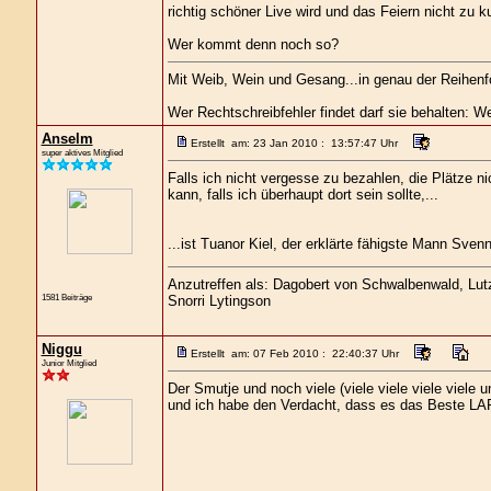
richtig schöner Live wird und das Feiern nicht zu 
Wer kommt denn noch so?
Mit Weib, Wein und Gesang...in genau der Reihenf
Wer Rechtschreibfehler findet darf sie behalten: We
Anselm
Erstellt am: 23 Jan 2010 : 13:57:47 Uhr
super aktives Mitglied
Falls ich nicht vergesse zu bezahlen, die Plätze n
kann, falls ich überhaupt dort sein sollte,...
...ist Tuanor Kiel, der erklärte fähigste Mann Sve
Anzutreffen als: Dagobert von Schwalbenwald, Lutz 
1581 Beiträge
Snorri Lytingson
Niggu
Erstellt am: 07 Feb 2010 : 22:40:37 Uhr
Junior Mitglied
Der Smutje und noch viele (viele viele viele viele
und ich habe den Verdacht, dass es das Beste LAR