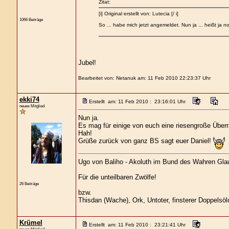
Zitat:
[i] Original erstellt von: Lutecia [/ i]
1066 Beiträge
So ... habe mich jetzt angemeldet. Nun ja ... heißt ja 
Jubel!
Bearbeitet von: Netanuk am: 11 Feb 2010 22:23:37 Uhr
ekki74
Erstellt am: 11 Feb 2010 : 23:16:01 Uhr
neues Mitglied
Nun ja.
Es mag für einige von euch eine riesengroße Überr
Hah!
Grüße zurück von ganz BS sagt euer Daniel!
Ugo von Baliho - Akoluth im Bund des Wahren Glaub
Für die unteilbaren Zwölfe!
26 Beiträge
bzw.
Thisdan (Wache), Ork, Untoter, finsterer Doppelsöl
Krümel
Erstellt am: 11 Feb 2010 : 23:21:41 Uhr