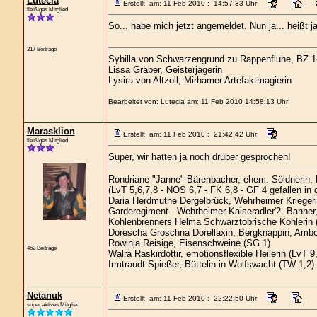
Lutecia
Erstellt am: 11 Feb 2010 : 14:57:33 Uhr
fleißiges Mitglied
So... habe mich jetzt angemeldet. Nun ja... heißt 
217 Beiträge
Sybilla von Schwarzengrund zu Rappenfluhe, BZ 1
Lissa Gräber, Geisterjägerin
Lysira von Altzoll, Mirhamer Artefaktmagierin
Bearbeitet von: Lutecia am: 11 Feb 2010 14:58:13 Uhr
Marasklion
Erstellt am: 11 Feb 2010 : 21:42:42 Uhr
fleißiges Mitglied
Super, wir hatten ja noch drüber gesprochen!
Rondriane "Janne" Bärenbacher, ehem. Söldnerin,
(LvT 5,6,7,8 - NOS 6,7 - FK 6,8 - GF 4 gefallen in
Daria Herdmuthe Dergelbrück, Wehrheimer Kriegerin
Garderegiment - Wehrheimer Kaiseradler'2. Banner,
Kohlenbrenners Helma Schwarztobrische Köhlerin 
Dorescha Groschna Dorellaxin, Bergknappin, Ambo
Rowinja Reisige, Eisenschweine (SG 1)
452 Beiträge
Walra Raskirdottir, emotionsflexible Heilerin (LvT 9
Irmtraudt Spießer, Büttelin in Wolfswacht (TW 1,2)
Netanuk
Erstellt am: 11 Feb 2010 : 22:22:50 Uhr
super aktives Mitglied