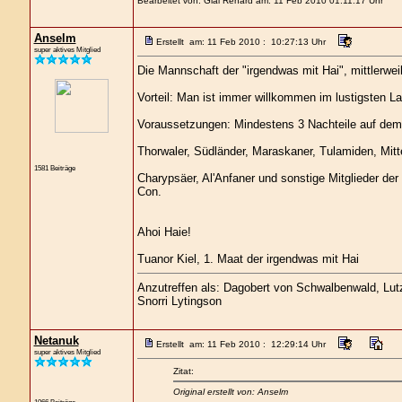
Bearbeitet von: Gial Renard am: 11 Feb 2010 01:11:17 Uhr
Anselm
Erstellt am: 11 Feb 2010 : 10:27:13 Uhr
super aktives Mitglied
Die Mannschaft der "irgendwas mit Hai", mittlerweile
Vorteil: Man ist immer willkommen im lustigsten La
Voraussetzungen: Mindestens 3 Nachteile auf dem
Thorwaler, Südländer, Maraskaner, Tulamiden, Mitt
1581 Beiträge
Charypsäer, Al'Anfaner und sonstige Mitglieder der
Con.
Ahoi Haie!
Tuanor Kiel, 1. Maat der irgendwas mit Hai
Anzutreffen als: Dagobert von Schwalbenwald, Lutz 
Snorri Lytingson
Netanuk
Erstellt am: 11 Feb 2010 : 12:29:14 Uhr
super aktives Mitglied
Zitat:
Original erstellt von: Anselm