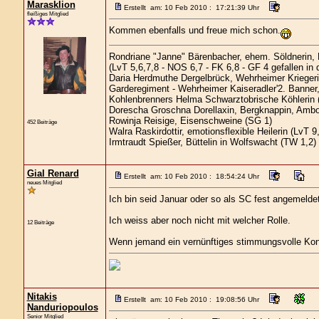
Marasklion
Erstellt am: 10 Feb 2010 : 17:21:39 Uhr
fleißiges Mitglied
Kommen ebenfalls und freue mich schon.
Rondriane "Janne" Bärenbacher, ehem. Söldnerin,
(LvT 5,6,7,8 - NOS 6,7 - FK 6,8 - GF 4 gefallen in
Daria Herdmuthe Dergelbrück, Wehrheimer Kriegerin
Garderegiment - Wehrheimer Kaiseradler'2. Banner,
Kohlenbrenners Helma Schwarztobrische Köhlerin 
Dorescha Groschna Dorellaxin, Bergknappin, Ambo
Rowinja Reisige, Eisenschweine (SG 1)
452 Beiträge
Walra Raskirdottir, emotionsflexible Heilerin (LvT 9
Irmtraudt Spießer, Büttelin in Wolfswacht (TW 1,2)
Gial Renard
Erstellt am: 10 Feb 2010 : 18:54:24 Uhr
neues Mitglied
Ich bin seid Januar oder so als SC fest angemelde
Ich weiss aber noch nicht mit welcher Rolle.
12 Beiträge
Wenn jemand ein vernünftiges stimmungsvolle Konze
Nitakis
Erstellt am: 10 Feb 2010 : 19:08:56 Uhr
Nanduriopoulos
Senior Mitglied