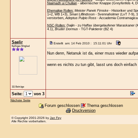
Niaimadh ui Chullain
- albernischer Knappe (Greyfenfels 4, 
Ehemalige Rollen:
Meister Panek Firnske
- Historiker und Sp
1+2, WB 1+3),
Smari Liflindsson
- Svennaholmer (LvT 7-9),
S
verstorben,
Adeptus Pulpio Ross
- Accademia Contramagica C
NSC-Rollen:
Daijin
- zu Haffax übergelaufener Maraskaner (
4.1),
Bruder Dormus
- TGT-Paktierer (BZ 4)
Saelir
Erstellt am: 14 Feb 2010 : 15:11:01 Uhr
fleißiges Mitglied
Nun denn, Netanuk ist da, einer muss wieder aufpa
wenn es nichts zu tun gibt, lasst uns doch einfach
111 Beiträge
Seite:
von 3
Nächste Seite
Forum geschlossen
Thema geschlossen
Druckversion
© Copyright 2001-2026 by
Jan Fey
Alle Rechte vorbehalten.