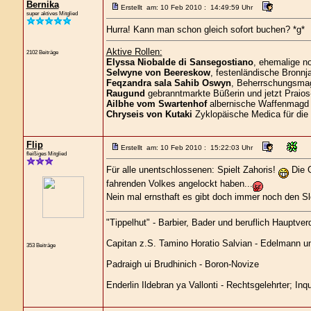
Bernika
Erstellt am: 10 Feb 2010 : 14:49:59 Uhr
super aktives Mitglied
Hurra! Kann man schon gleich sofort buchen? *g*
Aktive Rollen:
2102 Beiträge
Elyssa Niobalde di Sansegostiano
, ehemalige n
Selwyne von Beereskow
, festenländische Bronnja
Feqzandra sala Sahib Oswyn
, Beherrschungsmagi
Raugund
gebranntmarkte Büßerin und jetzt Praios
Ailbhe vom Swartenhof
albernische Waffenmagd 
Chryseis von Kutaki
Zyklopäische Medica für die
Flip
Erstellt am: 10 Feb 2010 : 15:22:03 Uhr
fleißiges Mitglied
Für alle unentschlossenen: Spielt Zahoris!
Die G
fahrenden Volkes angelockt haben...
Nein mal ernsthaft es gibt doch immer noch den S
"Tippelhut" - Barbier, Bader und beruflich Hauptver
Capitan z.S. Tamino Horatio Salvian - Edelmann und
353 Beiträge
Padraigh ui Brudhinich - Boron-Novize
Enderlin Ildebran ya Vallonti - Rechtsgelehrter; Inq