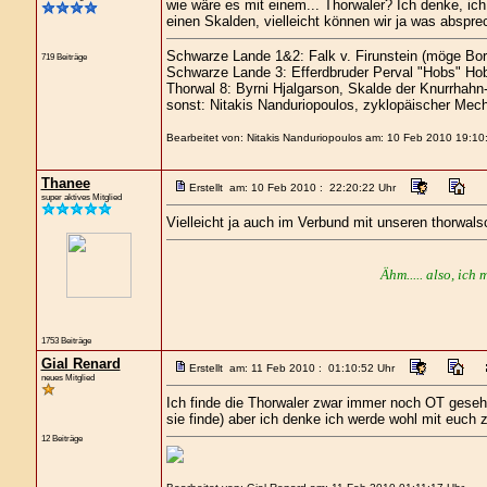
wie wäre es mit einem... Thorwaler? Ich denke, ich
einen Skalden, vielleicht können wir ja was abspr
Schwarze Lande 1&2: Falk v. Firunstein (möge Bor
719 Beiträge
Schwarze Lande 3: Efferdbruder Perval "Hobs" Hob
Thorwal 8: Byrni Hjalgarson, Skalde der Knurrhahn
sonst: Nitakis Nanduriopoulos, zyklopäischer Mech
Bearbeitet von: Nitakis Nanduriopoulos am: 10 Feb 2010 19:10
Thanee
Erstellt am: 10 Feb 2010 : 22:20:22 Uhr
super aktives Mitglied
Vielleicht ja auch im Verbund mit unseren thorwa
Ähm..... also, ich 
1753 Beiträge
Gial Renard
Erstellt am: 11 Feb 2010 : 01:10:52 Uhr
neues Mitglied
Ich finde die Thorwaler zwar immer noch OT gesehen
sie finde) aber ich denke ich werde wohl mit euch z
12 Beiträge