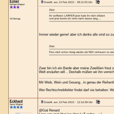
Eolair
Erstellt am: 13 Feb 2010 : 09:11:03 Uhr
fleißiges Mitglied
Zitat:
Ihr verflixten LARPER jetzt habt ihr mich infiziert
und jetzt komm ich nicht mehr davon weg....
141 Beiträge
Immer wieder gerne! aber ich denke alle sind so
Zitat:
Freu mich schon riesig wieder als NSC verhauen zu we
Zwar bin ich ein Barde aber meine Zweililien freut
Welt ersäufen will... Deshalb müßen wir ihn vernich
Mit Weib, Wein und Gesang...in genau der Reihenf
Wer Rechtschreibfehler findet darf sie behalten: We
Eckhard
Erstellt am: 13 Feb 2010 : 12:14:39 Uhr
Senior Mitglied
@Gial Renard