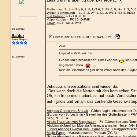
Lass uns mal über icq über LvT reden... :-)
Freiherr von Bruk
– Nos 6, 7, 8, LvT 6, 7, FK 6, 8, Hor 2, 3, 5, 6,
Woltan Bornemundt
– SL 2, 3, WF 1, OL 2, WB 1, BZ 4, HDS2
Egil Katlason
– LvT 8, 9, 10
Valpo Karolus
– FK 10, DvPdK
Elkwin
ZG 1, WB 3, WK6
648 Beiträge
Baldur
Erstellt am: 13 Feb 2010 : 19:54:40 Uhr
Senior Mitglied
Zitat:
Original erstellt von: Flip
537 Beiträge
Für alle unentschlossenen: Spielt Zahoris!
Die Gast
angelockt haben...
Nein mal ernsthaft es gibt doch immer noch den Sloga
Juhuuuu, unsere Zahoris sind wieder da.
"Das war'n doch die Netten mit den komischen Sitt
Oh, ich freue mich jedenfalls auf euch. Wird sicher
auf Hjaldis und Smari, das zankende Geschwisterp
Adeptus Ghorio von Brabak
- Gildenmagier, Absolvent der D
Gurvan von St. Lechmin
- Geweihter des Götterfürsten (PRAi
Sil 5, PzE 1-3)
Alduin Trauthard von Bregelsaum
- Ex-Gänseritter aus Romm
Abdulon al-Jamil ibn Mustafa Alfaran
, aranischer Hexer (AN 
Junker Anshag Owilmar von Eslamsgrund
- (süd)garethisch
Maijin Panga
- Maraskanischer Partisan (ZG 3)
Signor Alessandro ya Passero
- adliger Lebemann, Angehöri