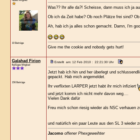
neues Mitglied
Was?? Ihr alle da?! Scheisse, dann muss ich ja a
Ob ich da Zeit habe? Ob noch Plätze frei sind? O
Ah, hab ich ja alles schon gemacht. Damn, I'm goo
10 Beiträge
Give me the cookie and nobody gets hurt!
Galahad Firion
Erstellt am: 12 Feb 2010 : 22:21:30 Uhr
fleißiges Mitglied
Jetzt hab ich hin und her überlegt und schlussendl
gepackt. Hab mich angemeldet.
156 Beiträge
Ihr verflixten LARPER jetzt habt ihr mich infiziert
und jetzt komm ich nicht mehr davon weg....
Vielen Dank dafür
Freu mich schon riesig wieder als NSC verhauen 
und natürlich ein paar Leute aus den SL 3 wieder zu
Jacomo
offener Phexgeweihter