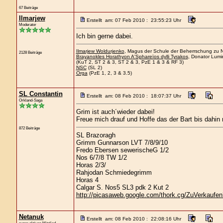
67 Beiträge
Ilmarjew
Erstellt am: 07 Feb 2010 : 23:55:23 Uhr
Moderator
Ich bin gerne dabei.
Ilmarjew Woldurjenko
, Magus der Schule der Beherrschung zu Ne
2128 Beiträge
Brayanokles Horathyon A'Sphareïos dylli Tyrakos
, Donator Lumi
(KuT 2, ST 2 & 3, ST 2 & 3, PzE 1 & 3 & RF 3)
NSC
(SL 2)
Orga
(PzE 1, 2, 3 & 3.5)
SL Constantin
Erstellt am: 08 Feb 2010 : 18:07:37 Uhr
Orkland-Saga
Grim ist auch´wieder dabei!
Freue mich drauf und Hoffe das der Bart bis dahin
872 Beiträge
SL Brazoragh
Grimm Gunnarson LVT 7/8/9/10
Fredo Ebersen sewerischeG 1/2
Nos 6/7/8 TW 1/2
Horas 2/3/
Rahjodan Schmiedegrimm
Horas 4
Calgar S. Nos5 SL3 pdk 2 Kut 2
http://picasaweb.google.com/thork.cg/ZuVerkaufen?
Netanuk
Erstellt am: 08 Feb 2010 : 22:08:16 Uhr