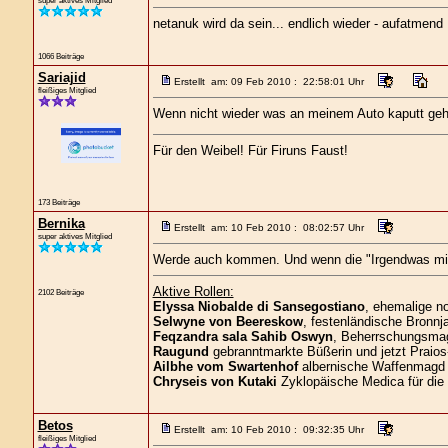
super aktives Mitglied
netanuk wird da sein... endlich wieder - aufatmend
1066 Beiträge
Sariajid
Erstellt am: 09 Feb 2010 : 22:58:01 Uhr
fleißiges Mitglied
Wenn nicht wieder was an meinem Auto kaputt geht
Für den Weibel! Für Firuns Faust!
173 Beiträge
Bernika
Erstellt am: 10 Feb 2010 : 08:02:57 Uhr
super aktives Mitglied
Werde auch kommen. Und wenn die "Irgendwas mit H
Aktive Rollen:
2102 Beiträge
Elyssa Niobalde di Sansegostiano
, ehemalige n
Selwyne von Beereskow
, festenländische Bronnja
Feqzandra sala Sahib Oswyn
, Beherrschungsmagi
Raugund
gebranntmarkte Büßerin und jetzt Praios
Ailbhe vom Swartenhof
albernische Waffenmagd 
Chryseis von Kutaki
Zyklopäische Medica für die
Betos
Erstellt am: 10 Feb 2010 : 09:32:35 Uhr
fleißiges Mitglied