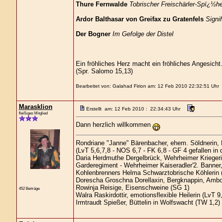
Thure Fernwalde
Tobrischer Freischärler-Spï¿½he
Ardor Balthasar von Greifax zu Gratenfels
Signi
Der Bogner
Im Gefolge der Distel
Ein fröhliches Herz macht ein fröhliches Angesicht
(Spr. Salomo 15,13)
Bearbeitet von: Galahad Firion am: 12 Feb 2010 22:32:51 Uhr
Marasklion
Erstellt am: 12 Feb 2010 : 22:34:43 Uhr
fleißiges Mitglied
Dann herzlich willkommen
Rondriane "Janne" Bärenbacher, ehem. Söldnerin,
(LvT 5,6,7,8 - NOS 6,7 - FK 6,8 - GF 4 gefallen in
Daria Herdmuthe Dergelbrück, Wehrheimer Kriegerin
Garderegiment - Wehrheimer Kaiseradler'2. Banner,
Kohlenbrenners Helma Schwarztobrische Köhlerin 
Dorescha Groschna Dorellaxin, Bergknappin, Ambo
Rowinja Reisige, Eisenschweine (SG 1)
452 Beiträge
Walra Raskirdottir, emotionsflexible Heilerin (LvT 9
Irmtraudt Spießer, Büttelin in Wolfswacht (TW 1,2)