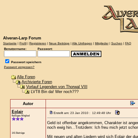
Alveran-Larp Forum
Startseite
|
Profil
|
Registrieren
|
Neue Beiträge
|
Alle Umfragen
|
Mitglieder
|
Suchen
|
FAQ
Benutzername:
Passwort:
Passwort speichern
Passwort vergessen?
Alle Foren
Archivierte Foren
Vorlauf Legenden von Thorwal VIII
LVT8 Bin da! Wer noch???
Autor
Eolair
Erstellt am: 23 Jan 2010 : 12:49:48 Uhr
fleißiges Mitglied
Geld ist offenbar angekommen, Charakter ist ang
noch ewig hin...Trotzdem: Ich freu mich jetzt schon
141 Beiträge
Mit neuen und alten Liedern wird sich Eolair der 