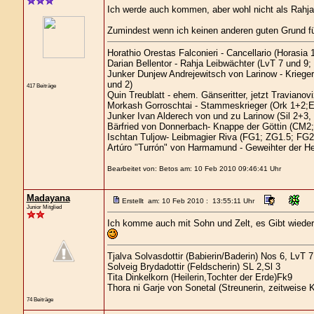
Ich werde auch kommen, aber wohl nicht als Rahja
Zumindest wenn ich keinen anderen guten Grund fü
Horathio Orestas Falconieri - Cancellario (Horasia 1
Darian Bellentor - Rahja Leibwächter (LvT 7 und 9;
Junker Dunjew Andrejewitsch von Larinow - Kriege
und 2)
417 Beiträge
Quin Treublatt - ehem. Gänseritter, jetzt Traviano
Morkash Gorroschtai - Stammeskrieger (Ork 1+2;E
Junker Ivan Alderech von und zu Larinow (Sil 2+3
Bärfried von Donnerbach- Knappe der Göttin (CM2;
Ischtan Tuljow- Leibmagier Riva (FG1; ZG1.5; FG2
Artúro "Turrón" von Harmamund - Geweihter der H
Bearbeitet von: Betos am: 10 Feb 2010 09:46:41 Uhr
Madayana
Erstellt am: 10 Feb 2010 : 13:55:11 Uhr
Junior Mitglied
Ich komme auch mit Sohn und Zelt, es Gibt wiede
Tjalva Solvasdottir (Babierin/Baderin) Nos 6, LvT 7
Solveig Brydadottir (Feldscherin) SL 2,Sl 3
Tita Dinkelkorn (Heilerin,Tochter der Erde)Fk9
Thora ni Garje von Sonetal (Streunerin, zeitweise 
74 Beiträge