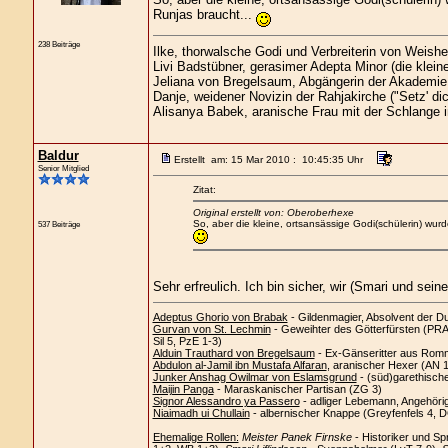
Runjas braucht...
238 Beiträge
Ilke, thorwalsche Godi und Verbreiterin von Weishe
Livi Badstübner, gerasimer Adepta Minor (die klei
Jeliana von Bregelsaum, Abgängerin der Akademie
Danje, weidener Novizin der Rahjakirche ("Setz' d
Alisanya Babek, aranische Frau mit der Schlange i
Baldur
Erstellt am: 15 Mar 2010 : 10:45:35 Uhr
Senior Mitglied
Zitat:
Original erstellt von: Oberoberhexe
So, aber die kleine, ortsansässige Godi(schülerin) wur
537 Beiträge
Sehr erfreulich. Ich bin sicher, wir (Smari und sei
Adeptus Ghorio von Brabak
- Gildenmagier, Absolvent der D
Gurvan von St. Lechmin
- Geweihter des Götterfürsten (PRAi
Sil 5, PzE 1-3)
Alduin Trauthard von Bregelsaum
- Ex-Gänseritter aus Romm
Abdulon al-Jamil ibn Mustafa Alfaran
, aranischer Hexer (AN 
Junker Anshag Owilmar von Eslamsgrund
- (süd)garethisch
Maijin Panga
- Maraskanischer Partisan (ZG 3)
Signor Alessandro ya Passero
- adliger Lebemann, Angehöri
Niaimadh ui Chullain
- albernischer Knappe (Greyfenfels 4, 
Ehemalige Rollen:
Meister Panek Firnske
- Historiker und Sp