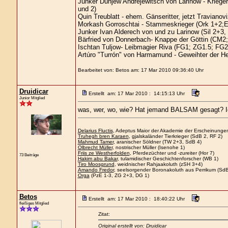
Junker Dunjew Andrejewitsch von Larinow - Kriege
und 2)
Quin Treublatt - ehem. Gänseritter, jetzt Traviano
Morkash Gorroschtai - Stammeskrieger (Ork 1+2;E
Junker Ivan Alderech von und zu Larinow (Sil 2+3
Bärfried von Donnerbach- Knappe der Göttin (CM2;
Ischtan Tuljow- Leibmagier Riva (FG1; ZG1.5; FG2
Artúro "Turrón" von Harmamund - Geweihter der H
Bearbeitet von: Betos am: 17 Mar 2010 09:36:40 Uhr
Druidicar
Erstellt am: 17 Mar 2010 : 14:15:13 Uhr
Junior Mitglied
was, wer, wo, wie? Hat jemand BALSAM gesagt? Ich 
Delarius Fluctis
, Adeptus Maior der Akademie der Erscheinungen
Truhegh bren Karaen
, gjalskaländer Tierkrieger (SdB 2, RF 2)
Mahmud Tamer
, aranischer Söldner (TW 2+3, SdB 4)
Olbrecht Müller
, nostrischer Müller (Isenohe 1)
Friis ze Westherfolden
, Pferdezüchter und -zureiter (Hor 7)
73 Beiträge
Hakim abu Bakar
, tulamidischer Geschichtenforscher (WB 1)
Tiro Moosgrund
, weidnischer Rahjaakoluth (zSH 3+4)
Amando Fredor
, seelsorgender Boronakoluth aus Perrikum (SdB
Orga
(PzE 1-3, ZG 2+3, DG 1)
Betos
Erstellt am: 17 Mar 2010 : 18:40:22 Uhr
fleißiges Mitglied
Zitat:
Original erstellt von: Druidicar