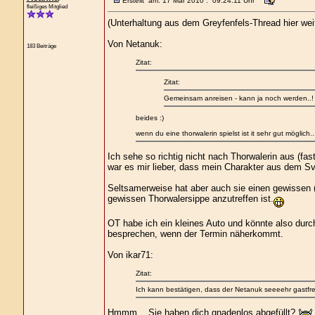
Erstellt am: 17 Mar 2010 : 09:24:11 Uhr
fleißiges Mitglied
(Unterhaltung aus dem Greyfenfels-Thread hier weit
Von Netanuk:
183 Beiträge
Zitat:
Zitat:
Gemeinsam anreisen - kann ja noch werden..! 
beides :)
wenn du eine thorwalerin spielst ist it sehr gut möglich.
Ich sehe so richtig nicht nach Thorwalerin aus (fa
war es mir lieber, dass mein Charakter aus dem Sve
Seltsamerweise hat aber auch sie einen gewissen (
gewissen Thorwalersippe anzutreffen ist.
OT habe ich ein kleines Auto und könnte also durc
besprechen, wenn der Termin näherkommt.
Von ikar71:
Zitat:
Ich kann bestätigen, dass der Netanuk seeeehr gastfreu
Hmmm... Sie haben dich gnadenlos abgefüllt?