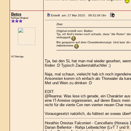
Betos
Erstellt am: 17 Mar 2010 : 09:31:04 Uhr
fleißiges Mitglied
Zitat:
Original erstellt von: Baldur
Tja, ich find's immer noch schade, dass "die Roten" di
verkuppelt
Bin gespannt auf dein Charakterkonzept. Und lass' dir
mitbekomme
417 Beiträge
Tja, bei den SL hat man mal wieder gesehen, wenn
finden :D Typisch Zauberstabfuchtler ;)
Naja, mal schaun, vieleicht hab ich noch irgendei
Ansonsten komm ich einfach als Thorwaler da kan
Met und Wein zu drinken :D
EDIT:
@Reanna: Was lese ich gerade, ein Charakter aus S
eine IT-Anreise organisieren, auf deren Basis mei
nicht für die vierte Con nen vierten neuen Char ma
Vorausgesetzt natürlich, du hättest an sowas überha
Horathio Orestas Falconieri - Cancellario (Horasia 1
Darian Bellentor - Rahja Leibwächter (LvT 7 und 9;