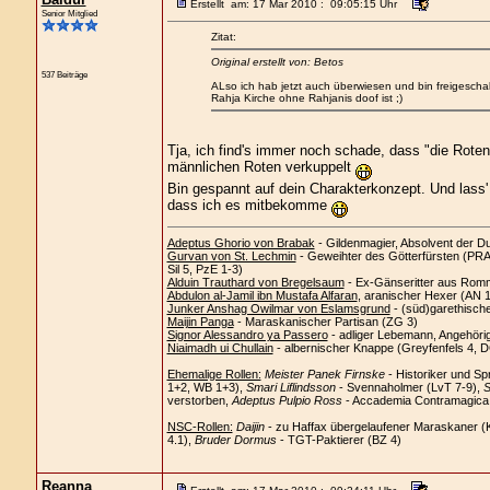
Erstellt am: 17 Mar 2010 : 09:05:15 Uhr
Senior Mitglied
Zitat:
Original erstellt von: Betos
537 Beiträge
ALso ich hab jetzt auch überwiesen und bin freigeschal
Rahja Kirche ohne Rahjanis doof ist ;)
Tja, ich find's immer noch schade, dass "die Rote
männlichen Roten verkuppelt
Bin gespannt auf dein Charakterkonzept. Und lass'
dass ich es mitbekomme
Adeptus Ghorio von Brabak
- Gildenmagier, Absolvent der D
Gurvan von St. Lechmin
- Geweihter des Götterfürsten (PRAi
Sil 5, PzE 1-3)
Alduin Trauthard von Bregelsaum
- Ex-Gänseritter aus Romm
Abdulon al-Jamil ibn Mustafa Alfaran
, aranischer Hexer (AN 
Junker Anshag Owilmar von Eslamsgrund
- (süd)garethisch
Maijin Panga
- Maraskanischer Partisan (ZG 3)
Signor Alessandro ya Passero
- adliger Lebemann, Angehöri
Niaimadh ui Chullain
- albernischer Knappe (Greyfenfels 4, 
Ehemalige Rollen:
Meister Panek Firnske
- Historiker und Sp
1+2, WB 1+3),
Smari Liflindsson
- Svennaholmer (LvT 7-9),
S
verstorben,
Adeptus Pulpio Ross
- Accademia Contramagica C
NSC-Rollen:
Daijin
- zu Haffax übergelaufener Maraskaner (
4.1),
Bruder Dormus
- TGT-Paktierer (BZ 4)
Reanna