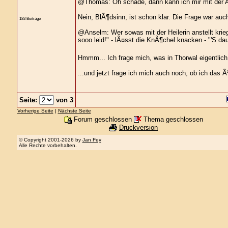
@Thomas: Oh schade, dann kann ich mir mit der Aut
Nein, BlÃ¶dsinn, ist schon klar. Die Frage war auch
183 Beiträge
@Anselm: Wer sowas mit der Heilerin anstellt krie
sooo leid!" - lÃ¤sst die KnÃ¶chel knacken - "'S da
Hmmm... Ich frage mich, was in Thorwal eigentlich 
...und jetzt frage ich mich auch noch, ob ich das
Seite:
von 3
Vorherige Seite
|
Nächste Seite
Forum geschlossen
Thema geschlossen
Druckversion
© Copyright 2001-2026 by
Jan Fey
Alle Rechte vorbehalten.