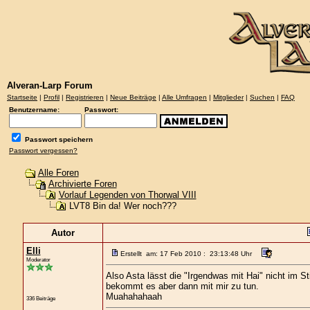
Alveran-Larp Forum
Startseite
|
Profil
|
Registrieren
|
Neue Beiträge
|
Alle Umfragen
|
Mitglieder
|
Suchen
|
FAQ
Benutzername:
Passwort:
Passwort speichern
Passwort vergessen?
Alle Foren
Archivierte Foren
Vorlauf Legenden von Thorwal VIII
LVT8 Bin da! Wer noch???
Autor
Elli
Erstellt am: 17 Feb 2010 : 23:13:48 Uhr
Moderator
Also Asta lässt die "Irgendwas mit Hai" nicht im S
bekommt es aber dann mit mir zu tun.
Muahahahaah
336 Beiträge