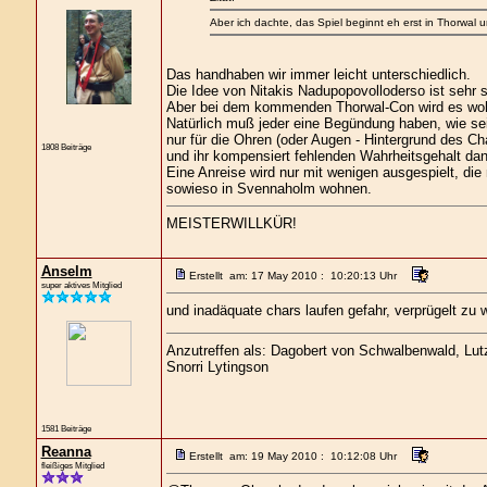
Aber ich dachte, das Spiel beginnt eh erst in Thorwal u
Das handhaben wir immer leicht unterschiedlich.
Die Idee von Nitakis Nadupopovolloderso ist sehr 
Aber bei dem kommenden Thorwal-Con wird es woh
Natürlich muß jeder eine Begündung haben, wie s
nur für die Ohren (oder Augen - Hintergrund des Cha
1808 Beiträge
und ihr kompensiert fehlenden Wahrheitsgehalt dan
Eine Anreise wird nur mit wenigen ausgespielt, di
sowieso in Svennaholm wohnen.
MEISTERWILLKÜR!
Anselm
Erstellt am: 17 May 2010 : 10:20:13 Uhr
super aktives Mitglied
und inadäquate chars laufen gefahr, verprügelt zu 
Anzutreffen als: Dagobert von Schwalbenwald, Lutz 
Snorri Lytingson
1581 Beiträge
Reanna
Erstellt am: 19 May 2010 : 10:12:08 Uhr
fleißiges Mitglied