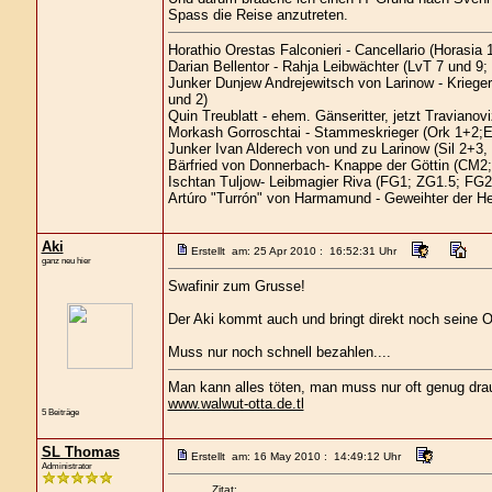
Spass die Reise anzutreten.
Horathio Orestas Falconieri - Cancellario (Horasia 1
Darian Bellentor - Rahja Leibwächter (LvT 7 und 9;
Junker Dunjew Andrejewitsch von Larinow - Kriege
und 2)
Quin Treublatt - ehem. Gänseritter, jetzt Traviano
Morkash Gorroschtai - Stammeskrieger (Ork 1+2;E
Junker Ivan Alderech von und zu Larinow (Sil 2+3
Bärfried von Donnerbach- Knappe der Göttin (CM2;
Ischtan Tuljow- Leibmagier Riva (FG1; ZG1.5; FG2
Artúro "Turrón" von Harmamund - Geweihter der H
Aki
Erstellt am: 25 Apr 2010 : 16:52:31 Uhr
ganz neu hier
Swafinir zum Grusse!
Der Aki kommt auch und bringt direkt noch seine O
Muss nur noch schnell bezahlen....
Man kann alles töten, man muss nur oft genug dra
www.walwut-otta.de.tl
5 Beiträge
SL Thomas
Erstellt am: 16 May 2010 : 14:49:12 Uhr
Administrator
Zitat: