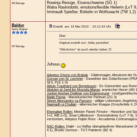
Rowinja Reisige, Eisenschweine (SG 1)
452 Beiträge
Walra Raskirdottir, emotionsflexible Heilerin (LvT 9
Irmtraudt Spießer, Büttelin in Wolfswacht (TW 1,2)
Baldur
Erstellt am: 16 Mar 2010 : 10:12:43 Uhr
Senior Mitglied
Zitat:
Original erstellt von: Aditu peredhel
537 Beiträge
"Glöckchen" ist auch wieder dabei :D
Juhuuu
Adeptus Ghorio von Brabak
- Gildenmagier, Absolvent der D
Gurvan von St. Lechmin
- Geweihter des Götterfürsten (PRAi
Sil 5, PzE 1-3)
Alduin Trauthard von Bregelsaum
- Ex-Gänseritter aus Romm
Abdulon al-Jamil ibn Mustafa Alfaran
, aranischer Hexer (AN 
Junker Anshag Owilmar von Eslamsgrund
- (süd)garethisch
Maijin Panga
- Maraskanischer Partisan (ZG 3)
Signor Alessandro ya Passero
- adliger Lebemann, Angehöri
Niaimadh ui Chullain
- albernischer Knappe (Greyfenfels 4, 
Ehemalige Rollen:
Meister Panek Firnske
- Historiker und Sp
1+2, WB 1+3),
Smari Liflindsson
- Svennaholmer (LvT 7-9),
S
verstorben,
Adeptus Pulpio Ross
- Accademia Contramagica C
NSC-Rollen:
Daijin
- zu Haffax übergelaufener Maraskaner (
4.1),
Bruder Dormus
- TGT-Paktierer (BZ 4)