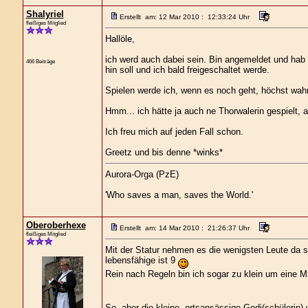
Shalyriel
Erstellt am: 12 Mar 2010 : 12:33:24 Uhr
fleißiges Mitglied
Hallöle,
ich werd auch dabei sein. Bin angemeldet und hab
466 Beiträge
hin soll und ich bald freigeschaltet werde.
Spielen werde ich, wenn es noch geht, höchst wahrs
Hmm... ich hätte ja auch ne Thorwalerin gespielt, 
Ich freu mich auf jeden Fall schon.
Greetz und bis denne *winks*
Aurora-Orga (PzE)
'Who saves a man, saves the World.'
Oberoberhexe
Erstellt am: 14 Mar 2010 : 21:26:37 Uhr
fleißiges Mitglied
Mit der Statur nehmen es die wenigsten Leute da s
lebensfähige ist 9
Rein nach Regeln bin ich sogar zu klein um eine Mit
So, aber die kleine, ortsansässige Godi(schülerin)