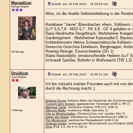
Marasklion
Erstellt am: 26 Feb 2010 : 16:59:54 Uhr
fleißiges Mitglied
Wiso, ist die rituelle Selbstentleibung in der Ron
Rondriane "Janne" Bärenbacher, ehem. Söldnerin,
(LvT 5,6,7,8 - NOS 6,7 - FK 6,8 - GF 4 gefallen in
Daria Herdmuthe Dergelbrück, Wehrheimer Kriegerin
Garderegiment - Wehrheimer Kaiseradler'2. Banner,
Kohlenbrenners Helma Schwarztobrische Köhlerin 
Dorescha Groschna Dorellaxin, Bergknappin, Ambo
Rowinja Reisige, Eisenschweine (SG 1)
452 Beiträge
Walra Raskirdottir, emotionsflexible Heilerin (LvT 9
Irmtraudt Spießer, Büttelin in Wolfswacht (TW 1,2)
Druidicar
Erstellt am: 28 Feb 2010 : 18:56:31 Uhr
Junior Mitglied
Ich bin mitsamt meinen Freunden auch mit von der P
durch die Rechnung macht ;)
Delarius Fluctis
, Adeptus Maior der Akademie der Erscheinungen
Truhegh bren Karaen
, gjalskaländer Tierkrieger (SdB 2, RF 2)
Mahmud Tamer
, aranischer Söldner (TW 2+3, SdB 4)
Olbrecht Müller
, nostrischer Müller (Isenohe 1)
73 Beiträge
Friis ze Westherfolden
, Pferdezüchter und -zureiter (Hor 7)
Hakim abu Bakar
, tulamidischer Geschichtenforscher (WB 1)
Tiro Moosgrund
, weidnischer Rahjaakoluth (zSH 3+4)
Amando Fredor
, seelsorgender Boronakoluth aus Perrikum (SdB
Orga
(PzE 1-3, ZG 2+3, DG 1)