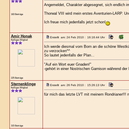
Angemeldet, Charakter abgesegnet, sich endlich im 
Thorwal VIII wird mein erstes Aventurien-LARP. Und
183 Beiträge
Ich freue mich jedenfalls jetzt schon!
Amir Honak
Erstellt am: 24 Feb 2010 : 16:16:44 Uhr
fleißiges Mitglied
Ich werde diesmal vom Born an die schöne Westk
zu verzocken^^
So lautet jedenfalls der Plan...
"Auf ein Wort euer Gnaden!"
-gehört in einer Nostrischen Garnison während de
225 Beiträge
Sternenklinge
Erstellt am: 26 Feb 2010 : 15:26:13 Uhr
fleißiges Mitglied
für mich das letzte LVT mit meinem Rondrianer!!! n
315 Beiträge