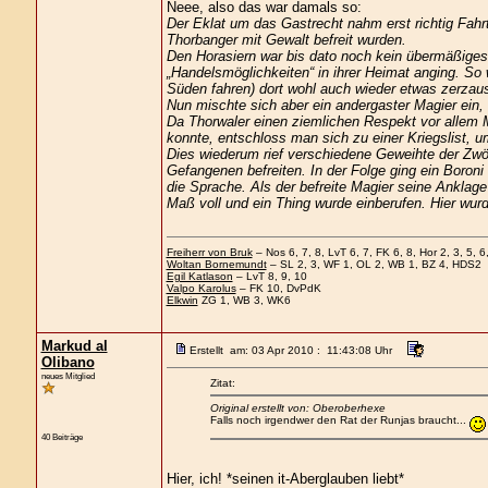
Neee, also das war damals so:
Der Eklat um das Gastrecht nahm erst richtig Fah
Thorbanger mit Gewalt befreit wurden.
Den Horasiern war bis dato noch kein übermäßiges
„Handelsmöglichkeiten“ in ihrer Heimat anging. So
Süden fahren) dort wohl auch wieder etwas zerzaust
Nun mischte sich aber ein andergaster Magier ein, 
Da Thorwaler einen ziemlichen Respekt vor allem 
konnte, entschloss man sich zu einer Kriegslist, u
Dies wiederum rief verschiedene Geweihte der Zwö
Gefangenen befreiten. In der Folge ging ein Boro
die Sprache. Als der befreite Magier seine Anklage 
Maß voll und ein Thing wurde einberufen. Hier wu
Freiherr von Bruk
– Nos 6, 7, 8, LvT 6, 7, FK 6, 8, Hor 2, 3, 5, 6,
Woltan Bornemundt
– SL 2, 3, WF 1, OL 2, WB 1, BZ 4, HDS2
Egil Katlason
– LvT 8, 9, 10
Valpo Karolus
– FK 10, DvPdK
Elkwin
ZG 1, WB 3, WK6
Markud al
Erstellt am: 03 Apr 2010 : 11:43:08 Uhr
Olibano
neues Mitglied
Zitat:
Original erstellt von: Oberoberhexe
Falls noch irgendwer den Rat der Runjas braucht...
40 Beiträge
Hier, ich! *seinen it-Aberglauben liebt*