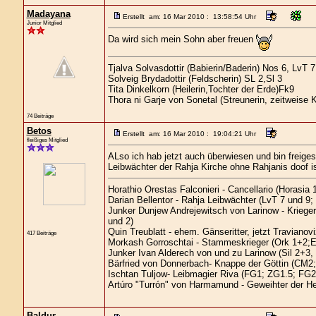
Madayana
Erstellt am: 16 Mar 2010 : 13:58:54 Uhr
Junior Mitglied
Da wird sich mein Sohn aber freuen
Tjalva Solvasdottir (Babierin/Baderin) Nos 6, LvT 7
Solveig Brydadottir (Feldscherin) SL 2,Sl 3
Tita Dinkelkorn (Heilerin,Tochter der Erde)Fk9
Thora ni Garje von Sonetal (Streunerin, zeitweise 
74 Beiträge
Betos
Erstellt am: 16 Mar 2010 : 19:04:21 Uhr
fleißiges Mitglied
ALso ich hab jetzt auch überwiesen und bin freiges
Leibwächter der Rahja Kirche ohne Rahjanis doof is
Horathio Orestas Falconieri - Cancellario (Horasia 1
Darian Bellentor - Rahja Leibwächter (LvT 7 und 9;
Junker Dunjew Andrejewitsch von Larinow - Kriege
und 2)
Quin Treublatt - ehem. Gänseritter, jetzt Traviano
417 Beiträge
Morkash Gorroschtai - Stammeskrieger (Ork 1+2;E
Junker Ivan Alderech von und zu Larinow (Sil 2+3
Bärfried von Donnerbach- Knappe der Göttin (CM2;
Ischtan Tuljow- Leibmagier Riva (FG1; ZG1.5; FG2
Artúro "Turrón" von Harmamund - Geweihter der H
Baldur