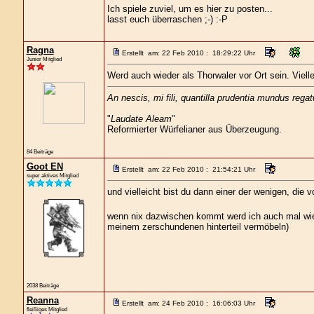
Ich spiele zuviel, um es hier zu posten...
lasst euch überraschen ;-) :-P
Ragna
Erstellt am: 22 Feb 2010 : 18:29:22 Uhr
Junior Mitglied
Werd auch wieder als Thorwaler vor Ort sein. Vielle
An nescis, mi fili, quantilla prudentia mundus regat
"
Laudate Aleam
"
Reformierter Würfelianer aus Überzeugung.
84 Beiträge
Goot EN
Erstellt am: 22 Feb 2010 : 21:54:21 Uhr
super aktives Mitglied
und vielleicht bist du dann einer der wenigen, die 
wenn nix dazwischen kommt werd ich auch mal wiede
meinem zerschundenen hinterteil vermöbeln)
2038 Beiträge
Reanna
Erstellt am: 24 Feb 2010 : 16:06:03 Uhr
fleißiges Mitglied