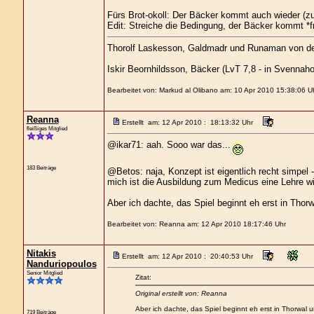
Fürs Brot-okoll: Der Bäcker kommt auch wieder (z
Edit: Streiche die Bedingung, der Bäcker kommt *f
Thorolf Laskesson, Galdmadr und Runaman von der 
Iskir Beornhildsson, Bäcker (LvT 7,8 - in Svennah
Bearbeitet von: Markud al Olibano am: 10 Apr 2010 15:38:06 U
Reanna
Erstellt am: 12 Apr 2010 : 18:13:32 Uhr
fleißiges Mitglied
@ikar71: aah. Sooo war das...
183 Beiträge
@Betos: naja, Konzept ist eigentlich recht simpel 
mich ist die Ausbildung zum Medicus eine Lehre wie
Aber ich dachte, das Spiel beginnt eh erst in Thorw
Bearbeitet von: Reanna am: 12 Apr 2010 18:17:46 Uhr
Nitakis
Erstellt am: 12 Apr 2010 : 20:40:53 Uhr
Nanduriopoulos
Senior Mitglied
Zitat:
Original erstellt von: Reanna
Aber ich dachte, das Spiel beginnt eh erst in Thorwal u
719 Beiträge