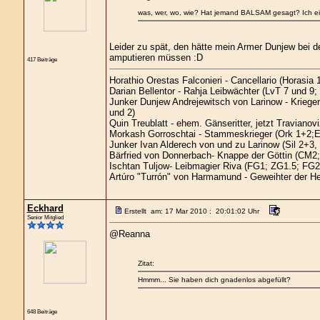
was, wer, wo, wie? Hat jemand BALSAM gesagt? Ich eile,
Leider zu spät, den hätte mein Armer Dunjew bei 
amputieren müssen :D
417 Beiträge
Horathio Orestas Falconieri - Cancellario (Horasia 1
Darian Bellentor - Rahja Leibwächter (LvT 7 und 9;
Junker Dunjew Andrejewitsch von Larinow - Kriege
und 2)
Quin Treublatt - ehem. Gänseritter, jetzt Traviano
Morkash Gorroschtai - Stammeskrieger (Ork 1+2;E
Junker Ivan Alderech von und zu Larinow (Sil 2+3
Bärfried von Donnerbach- Knappe der Göttin (CM2;
Ischtan Tuljow- Leibmagier Riva (FG1; ZG1.5; FG2
Artúro "Turrón" von Harmamund - Geweihter der H
Eckhard
Erstellt am: 17 Mar 2010 : 20:01:02 Uhr
Senior Mitglied
@Reanna
Zitat:
Hmmm... Sie haben dich gnadenlos abgefüllt?
648 Beiträge