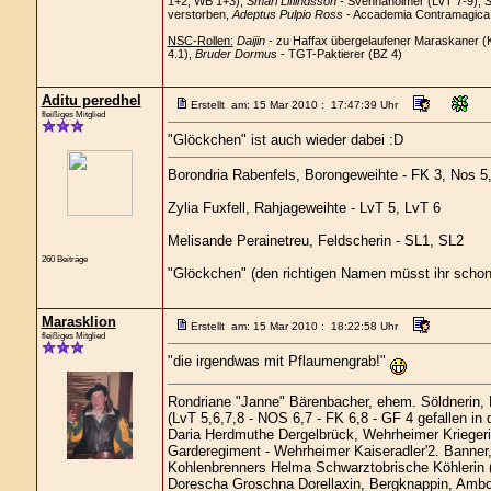
1+2, WB 1+3),
Smari Liflindsson
- Svennaholmer (LvT 7-9),
S
verstorben,
Adeptus Pulpio Ross
- Accademia Contramagica C
NSC-Rollen:
Daijin
- zu Haffax übergelaufener Maraskaner (
4.1),
Bruder Dormus
- TGT-Paktierer (BZ 4)
Aditu peredhel
Erstellt am: 15 Mar 2010 : 17:47:39 Uhr
fleißiges Mitglied
"Glöckchen" ist auch wieder dabei :D
Borondria Rabenfels, Borongeweihte - FK 3, Nos 5
Zylia Fuxfell, Rahjageweihte - LvT 5, LvT 6
Melisande Perainetreu, Feldscherin - SL1, SL2
260 Beiträge
"Glöckchen" (den richtigen Namen müsst ihr schon
Marasklion
Erstellt am: 15 Mar 2010 : 18:22:58 Uhr
fleißiges Mitglied
"die irgendwas mit Pflaumengrab!"
Rondriane "Janne" Bärenbacher, ehem. Söldnerin,
(LvT 5,6,7,8 - NOS 6,7 - FK 6,8 - GF 4 gefallen in
Daria Herdmuthe Dergelbrück, Wehrheimer Kriegerin
Garderegiment - Wehrheimer Kaiseradler'2. Banner,
Kohlenbrenners Helma Schwarztobrische Köhlerin 
Dorescha Groschna Dorellaxin, Bergknappin, Ambo