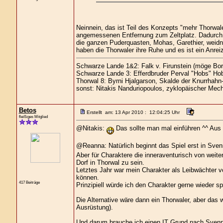
Neinnein, das ist Teil des Konzepts "mehr Thorwale
angemessenen Entfernung zum Zeltplatz. Dadurch t
die ganzen Puderquasten, Mohas, Garethier, weidn
haben die Thorwaler ihre Ruhe und es ist ein Anrei
Schwarze Lande 1&2: Falk v. Firunstein (möge Bor
Schwarze Lande 3: Efferdbruder Perval "Hobs" Hob
Thorwal 8: Byrni Hjalgarson, Skalde der Knurrhahn
sonst: Nitakis Nanduriopoulos, zyklopäischer Mech
Betos
Erstellt am: 13 Apr 2010 : 12:04:25 Uhr
fleißiges Mitglied
@Nitakis:
Das sollte man mal einführen ^^ Aus
@Reanna: Natürlich beginnt das Spiel erst in Sven
Aber für Charaktere die inneraventurisch von weit
Dorf in Thorwal zu sein.
Letztes Jahr war mein Charakter als Leibwächter v
können.
417 Beiträge
Prinzipiell würde ich den Charakter gerne wieder sp
Die Alternative wäre dann ein Thorwaler, aber das w
Ausrüstung).
Und darum brauche ich einen IT Grund nach Svenna