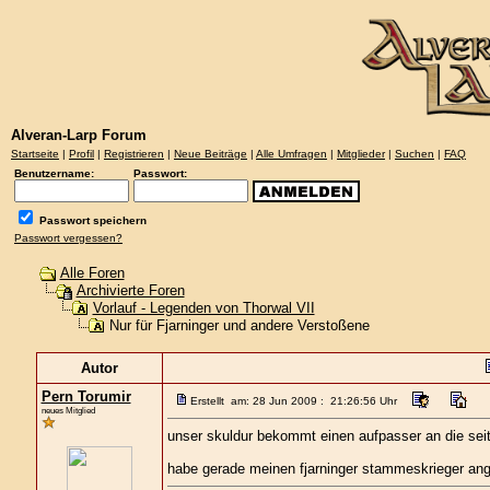
Alveran-Larp Forum
Startseite
|
Profil
|
Registrieren
|
Neue Beiträge
|
Alle Umfragen
|
Mitglieder
|
Suchen
|
FAQ
Benutzername:
Passwort:
Passwort speichern
Passwort vergessen?
Alle Foren
Archivierte Foren
Vorlauf - Legenden von Thorwal VII
Nur für Fjarninger und andere Verstoßene
Autor
Pern Torumir
Erstellt am: 28 Jun 2009 : 21:26:56 Uhr
neues Mitglied
unser skuldur bekommt einen aufpasser an die seite
habe gerade meinen fjarninger stammeskrieger an