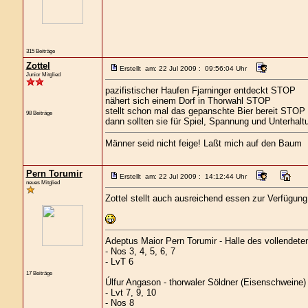
315 Beiträge
Zottel
Erstellt am: 22 Jul 2009 : 09:56:04 Uhr
Junior Mitglied
pazifistischer Haufen Fjarninger entdeckt STOP
nähert sich einem Dorf in Thorwahl STOP
stellt schon mal das gepanschte Bier bereit STOP
98 Beiträge
dann sollten sie für Spiel, Spannung und Unterha
Männer seid nicht feige! Laßt mich auf den Baum
Pern Torumir
Erstellt am: 22 Jul 2009 : 14:12:44 Uhr
neues Mitglied
Zottel stellt auch ausreichend essen zur Verfügu
Adeptus Maior Pern Torumir - Halle des vollendet
- Nos 3, 4, 5, 6, 7
- LvT 6
17 Beiträge
Úlfur Angason - thorwaler Söldner (Eisenschweine)
- Lvt 7, 9, 10
- Nos 8