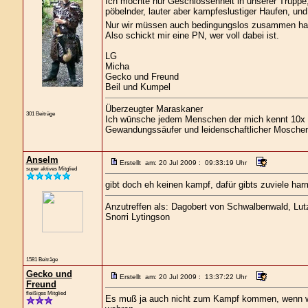
Ich möchte nur Geschlossenheit in unserer Truppe,
pöbelnder, lauter aber kampfeslustiger Haufen, und
Nur wir müssen auch bedingungslos zusammen halte
Also schickt mir eine PN, wer voll dabei ist.
LG
Micha
Gecko und Freund
Beil und Kumpel
Überzeugter Maraskaner
301 Beiträge
Ich wünsche jedem Menschen der mich kennt 10x s
Gewandungssäufer und leidenschaftlicher Moscher
Anselm
Erstellt am: 20 Jul 2009 : 09:33:19 Uhr
super aktives Mitglied
gibt doch eh keinen kampf, dafür gibts zuviele harm
Anzutreffen als: Dagobert von Schwalbenwald, Lutz 
Snorri Lytingson
1581 Beiträge
Gecko und
Erstellt am: 20 Jul 2009 : 13:37:22 Uhr
Freund
fleißiges Mitglied
Es muß ja auch nicht zum Kampf kommen, wenn wi