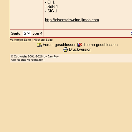
- Ol 1
- SdB 1
- SiG 1
http://eisenschweine.jimdo.com
Seite:
von 4
Vorherige Seite
|
Nächste Seite
Forum geschlossen
Thema geschlossen
Druckversion
© Copyright 2001-2026 by
Jan Fey
Alle Rechte vorbehalten.