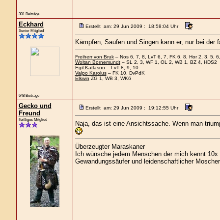
301 Beiträge
Eckhard
Erstellt am: 29 Jun 2009 : 18:58:04 Uhr
Senior Mitglied
Kämpfen, Saufen und Singen kann er, nur bei der fa
Freiherr von Bruk
– Nos 6, 7, 8, LvT 6, 7, FK 6, 8, Hor 2, 3, 5, 6,
Woltan Bornemundt
– SL 2, 3, WF 1, OL 2, WB 1, BZ 4, HDS2
Egil Katlason
– LvT 8, 9, 10
Valpo Karolus
– FK 10, DvPdK
Elkwin
ZG 1, WB 3, WK6
648 Beiträge
Gecko und
Erstellt am: 29 Jun 2009 : 19:12:55 Uhr
Freund
fleißiges Mitglied
Naja, das ist eine Ansichtssache. Wenn man triumph
Überzeugter Maraskaner
Ich wünsche jedem Menschen der mich kennt 10x s
Gewandungssäufer und leidenschaftlicher Moscher