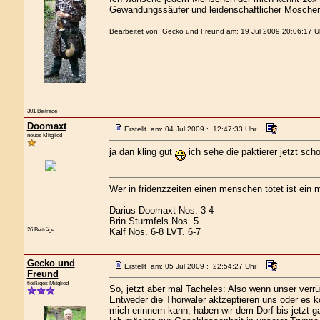
Gewandungssäufer und leidenschaftlicher Moscher
Bearbeitet von: Gecko und Freund am: 19 Jul 2009 20:06:17 U
301 Beiträge
Doomaxt
Erstellt am: 04 Jul 2009 : 12:47:33 Uhr
neues Mitglied
ja dan kling gut
ich sehe die paktierer jetzt sch
Wer in fridenzzeiten einen menschen tötet ist ein m
Darius Doomaxt Nos. 3-4
Brin Sturmfels Nos. 5
26 Beiträge
Kalf Nos. 6-8 LVT. 6-7
Gecko und
Erstellt am: 05 Jul 2009 : 22:54:27 Uhr
Freund
fleißiges Mitglied
So, jetzt aber mal Tacheles: Also wenn unser verrü
Entweder die Thorwaler aktzeptieren uns oder es
mich erinnern kann, haben wir dem Dorf bis jetzt 