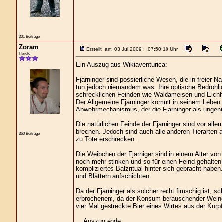
301 Beiträge
Zoram
Erstellt am: 03 Jul 2009 : 07:50:10 Uhr
Herold
Ein Auszug aus Wikiaventurica:
Fjarninger sind possierliche Wesen, die in freier N
tun jedoch niemandem was. Ihre optische Bedrohlic
schrecklichen Feinden wie Waldameisen und Eichh
Der Allgemeine Fjarninger kommt in seinem Leben 
Abwehrmechanismus, der die Fjarninger als ungenie
Die natürlichen Feinde der Fjarninger sind vor all
brechen. Jedoch sind auch alle anderen Tierarten a
360 Beiträge
zu Tote erschrecken.
Die Weibchen der Fjarniger sind in einem Alter von
noch mehr stinken und so für einen Feind gehalte
kompliziertes Balzritual hinter sich gebracht habe
und Blättern aufschichten.
Da der Fjarninger als solcher recht fimschig ist, 
erbrochenem, da der Konsum berauschender Weine u
vier Mal gestreckte Bier eines Wirtes aus der Kurp
... Auszug ende...