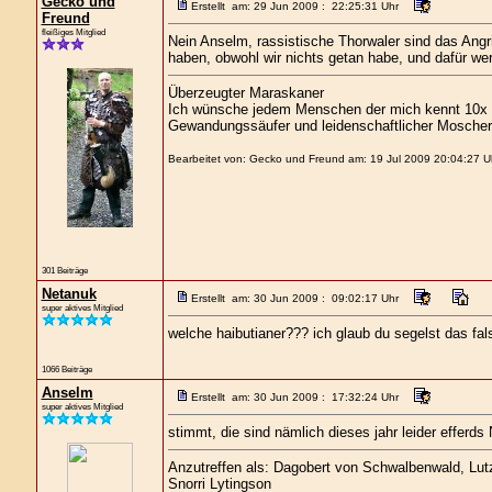
Gecko und
Erstellt am: 29 Jun 2009 : 22:25:31 Uhr
Freund
fleißiges Mitglied
Nein Anselm, rassistische Thorwaler sind das Angr
haben, obwohl wir nichts getan habe, und dafür wer
Überzeugter Maraskaner
Ich wünsche jedem Menschen der mich kennt 10x s
Gewandungssäufer und leidenschaftlicher Moscher
Bearbeitet von: Gecko und Freund am: 19 Jul 2009 20:04:27 U
301 Beiträge
Netanuk
Erstellt am: 30 Jun 2009 : 09:02:17 Uhr
super aktives Mitglied
welche haibutianer??? ich glaub du segelst das fals
1066 Beiträge
Anselm
Erstellt am: 30 Jun 2009 : 17:32:24 Uhr
super aktives Mitglied
stimmt, die sind nämlich dieses jahr leider efferds
Anzutreffen als: Dagobert von Schwalbenwald, Lutz 
Snorri Lytingson