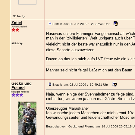
1581 Beiträge
Zottel
Erstellt am: 30 Jun 2009 : 20:37:48 Uhr
Junior Mitglied
Nasowas unsere Fjarninger-Fangemeinschaft wächst 
man in der "zivilisierten" Welt übrigens auch über 
vieleicht nicht der beste war (natürlich nur in den
98 Beiträge
diese Scharte auszuwetzen.
Davon ab das ich mich aufs LVT freue wie ein klei
Männer seid nicht feige! Laßt mich auf den Baum
Gecko und
Erstellt am: 02 Jul 2009 : 19:49:11 Uhr
Freund
fleißiges Mitglied
Naja, wenn einige der Svennaholmer zu feige sind,
nichts tun, wir waren ja auch mal Gäste. Sie sind
Überzeugter Maraskaner
Ich wünsche jedem Menschen der mich kennt 10x s
Gewandungssäufer und leidenschaftlicher Moscher
Bearbeitet von: Gecko und Freund am: 19 Jul 2009 20:05:19 U