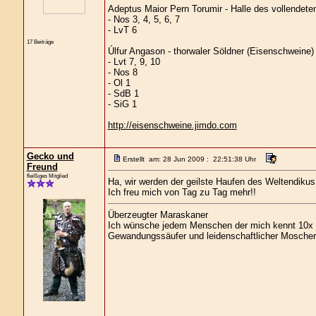
Adeptus Maior Pern Torumir - Halle des vollendet
- Nos 3, 4, 5, 6, 7
- LvT 6
17 Beiträge
Úlfur Angason - thorwaler Söldner (Eisenschweine)
- Lvt 7, 9, 10
- Nos 8
- Ol 1
- SdB 1
- SiG 1
http://eisenschweine.jimdo.com
Gecko und
Erstellt am: 28 Jun 2009 : 22:51:38 Uhr
Freund
fleißiges Mitglied
Ha, wir werden der geilste Haufen des Weltendikus!!!!
Ich freu mich von Tag zu Tag mehr!!
Überzeugter Maraskaner
Ich wünsche jedem Menschen der mich kennt 10x s
Gewandungssäufer und leidenschaftlicher Moscher