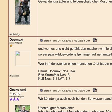
Gewandungssäufer und leidenschaftlicher Moscher
301 Beiträge
Doomaxt
Erstellt am: 04 Jul 2009 : 01:28:55 Uhr
neues Mitglied
und wen es uns nicht gefählt dan machen wir filei
so ein paar wildgewordene fjerninger auf nen mittell
Wer in fridenzzeiten einen menschen tötet ist ein m
Darius Doomaxt Nos. 3-4
Brin Sturmfels Nos. 5
26 Beiträge
Kalf Nos. 6-8 LVT. 6-7
Gecko und
Erstellt am: 04 Jul 2009 : 09:32:00 Uhr
Freund
fleißiges Mitglied
Wir könnten ja auch noch bei den Schwarzen Lan
Überzeugter Maraskaner
Ich wünsche jedem Menschen der mich kennt 10x s