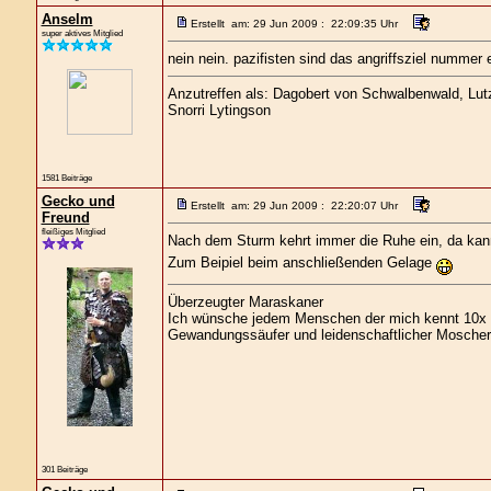
Anselm
Erstellt am: 29 Jun 2009 : 22:09:35 Uhr
super aktives Mitglied
nein nein. pazifisten sind das angriffsziel nummer 
Anzutreffen als: Dagobert von Schwalbenwald, Lutz 
Snorri Lytingson
1581 Beiträge
Gecko und
Erstellt am: 29 Jun 2009 : 22:20:07 Uhr
Freund
fleißiges Mitglied
Nach dem Sturm kehrt immer die Ruhe ein, da kanns
Zum Beipiel beim anschließenden Gelage
Überzeugter Maraskaner
Ich wünsche jedem Menschen der mich kennt 10x s
Gewandungssäufer und leidenschaftlicher Moscher
301 Beiträge