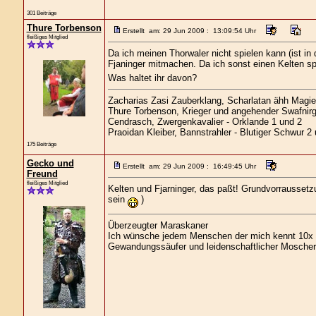
301 Beiträge
Thure Torbenson
Erstellt am: 29 Jun 2009 : 13:09:54 Uhr
fleißiges Mitglied
Da ich meinen Thorwaler nicht spielen kann (ist i
Fjaninger mitmachen. Da ich sonst einen Kelten s
Was haltet ihr davon?
Zacharias Zasi Zauberklang, Scharlatan ähh Magier
Thure Torbenson, Krieger und angehender Swafnirg
Cendrasch, Zwergenkavalier - Orklande 1 und 2
Praoidan Kleiber, Bannstrahler - Blutiger Schwur 2
175 Beiträge
Gecko und
Erstellt am: 29 Jun 2009 : 16:49:45 Uhr
Freund
fleißiges Mitglied
Kelten und Fjarninger, das paßt! Grundvorraussetz
sein
)
Überzeugter Maraskaner
Ich wünsche jedem Menschen der mich kennt 10x s
Gewandungssäufer und leidenschaftlicher Moscher