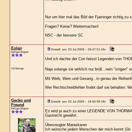
Nur um hier mal das Bild der Fjarninger richtig zu s
Fragen? Keine? Weitermachen!
NSC - der bessere SC
Eolair
Erstellt am: 03 Jul 2009 : 08:47:51 Uhr
fleißiges Mitglied
Und ich dachte der Con heisst Legenden von THOR
Naja solange sie wirklich nur brüll...nein "singen"
141 Beiträge
Mit Weib, Wein und Gesang...in genau der Reihenf
Wer Rechtschreibfehler findet darf sie behalten: We
Gecko und
Erstellt am: 03 Jul 2009 : 19:50:58 Uhr
Freund
fleißiges Mitglied
Es wird ja auch zu einer LEGENDE VON THORWALE
Gastrecht gewährt.
Überzeugter Maraskaner
Ich wünsche jedem Menschen der mich kennt 10x s