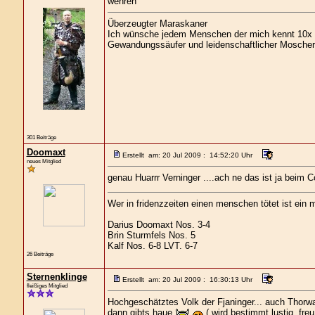
wehren
Überzeugter Maraskaner
Ich wünsche jedem Menschen der mich kennt 10x s
Gewandungssäufer und leidenschaftlicher Moscher
301 Beiträge
Doomaxt
Erstellt am: 20 Jul 2009 : 14:52:20 Uhr
neues Mitglied
genau Huarrr Verninger ....ach ne das ist ja beim
Wer in fridenzzeiten einen menschen tötet ist ein m
Darius Doomaxt Nos. 3-4
Brin Sturmfels Nos. 5
Kalf Nos. 6-8 LVT. 6-7
26 Beiträge
Sternenklinge
Erstellt am: 20 Jul 2009 : 16:30:13 Uhr
fleißiges Mitglied
Hochgeschätztes Volk der Fjaninger... auch Thorwa
dann gibts haue.
( wird bestimmt lustig, fre