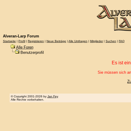
Alveran-Larp Forum
Startseite
|
Profil
|
Registrieren
|
Neue Beiträge
|
Alle Umfragen
|
Mitglieder
|
Suchen
|
FAQ
Alle Foren
Benutzerprofil
Es ist ei
Sie müssen sich an
Z
© Copyright 2001-2026 by
Jan Fey
Alle Rechte vorbehalten.