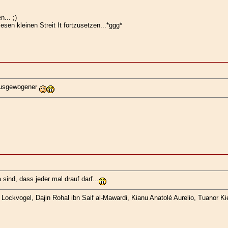
... ;)
sen kleinen Streit It fortzusetzen...*ggg*
 ausgewogener
ind, dass jeder mal drauf darf...
ockvogel, Dajin Rohal ibn Saif al-Mawardi, Kianu Anatolé Aurelio, Tuanor Kie