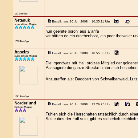
120 Beiträge
Netanuk
Erstellt am: 26 Jun 2008 : 10:35:11 Uhr
super aktives Mitglied
nun geehrte boroni aus al'anfa
wir hätten da ein drachenboot, ein paar thorwaler un
1066 Beiträge
Anselm
Erstellt am: 26 Jun 2008 : 10:55:06 Uhr
super aktives Mitglied
Die irgendwas mit Hai, stolzes Mitglied der goldene
Passagiere die ganze Strecke hinter sich herziehe
Anzutreffen als: Dagobert von Schwalbenwald, Lutz L
1581 Beiträge
Norderlund
Erstellt am: 26 Jun 2008 : 13:26:25 Uhr
fleißiges Mitglied
Fühlen sich die Herrschaften tatsächlich durch ein
Sollte dies der Fall sein, gibt es sicherlich reichl