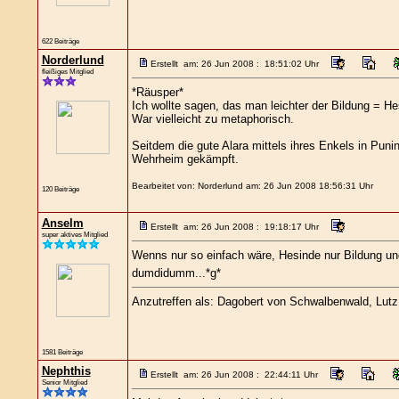
622 Beiträge
Norderlund
Erstellt am: 26 Jun 2008 : 18:51:02 Uhr
fleißiges Mitglied
*Räusper*
Ich wollte sagen, das man leichter der Bildung = 
War vielleicht zu metaphorisch.
Seitdem die gute Alara mittels ihres Enkels in Pun
Wehrheim gekämpft.
Bearbeitet von: Norderlund am: 26 Jun 2008 18:56:31 Uhr
120 Beiträge
Anselm
Erstellt am: 26 Jun 2008 : 19:18:17 Uhr
super aktives Mitglied
Wenns nur so einfach wäre, Hesinde nur Bildung un
dumdidumm...*g*
Anzutreffen als: Dagobert von Schwalbenwald, Lutz L
1581 Beiträge
Nephthis
Erstellt am: 26 Jun 2008 : 22:44:11 Uhr
Senior Mitglied