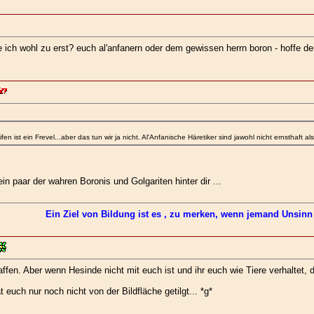
 ich wohl zu erst? euch al'anfanern oder dem gewissen herrn boron - hoffe der
n ist ein Frevel...aber das tun wir ja nicht. Al'Anfanische Häretiker sind jawohl nicht ernsthaft a
n paar der wahren Boronis und Golgariten hinter dir ...
Ein Ziel von Bildung ist es , zu merken, wenn jemand Unsinn 
ffen. Aber wenn Hesinde nicht mit euch ist und ihr euch wie Tiere verhaltet, 
 euch nur noch nicht von der Bildfläche getilgt... *g*