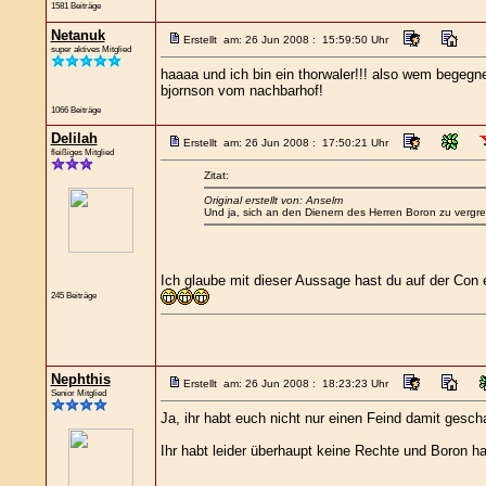
1581 Beiträge
Netanuk
Erstellt am: 26 Jun 2008 : 15:59:50 Uhr
super aktives Mitglied
haaaa und ich bin ein thorwaler!!! also wem begegne
bjornson vom nachbarhof!
1066 Beiträge
Delilah
Erstellt am: 26 Jun 2008 : 17:50:21 Uhr
fleißiges Mitglied
Zitat:
Original erstellt von: Anselm
Und ja, sich an den Dienern des Herren Boron zu vergreife
Ich glaube mit dieser Aussage hast du auf der Con ei
245 Beiträge
Nephthis
Erstellt am: 26 Jun 2008 : 18:23:23 Uhr
Senior Mitglied
Ja, ihr habt euch nicht nur einen Feind damit gescha
Ihr habt leider überhaupt keine Rechte und Boron hat