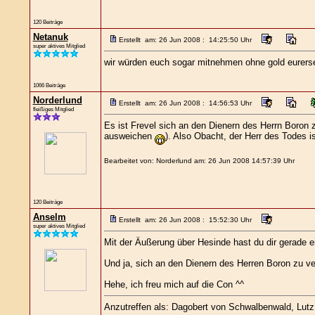
120 Beiträge
Netanuk
Erstellt am: 26 Jun 2008 : 14:25:50 Uhr
super aktives Mitglied
wir würden euch sogar mitnehmen ohne gold eurersei
1066 Beiträge
Norderlund
Erstellt am: 26 Jun 2008 : 14:56:53 Uhr
fleißiges Mitglied
Es ist Frevel sich an den Dienern des Herrn Boron zu
ausweichen
). Also Obacht, der Herr des Todes i
Bearbeitet von: Norderlund am: 26 Jun 2008 14:57:39 Uhr
120 Beiträge
Anselm
Erstellt am: 26 Jun 2008 : 15:52:30 Uhr
super aktives Mitglied
Mit der Äußerung über Hesinde hast du dir gerade e
Und ja, sich an den Dienern des Herren Boron zu verg
Hehe, ich freu mich auf die Con ^^
Anzutreffen als: Dagobert von Schwalbenwald, Lutz L