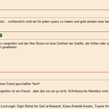
ts... schliesslich sind wir für jeden spass zu haben und gold werden eure fa
 vergreifen und der Herr Boron ist eine Gottheit der Zwölfe, der früher oder 
st gnadenlos.
inen Feind geschaffen *lach*
reifen ist ein Frevel...aber das tun wir ja nicht. Al'Anfanische Häretiker sind
ockvogel, Dajin Rohal ibn Saif al-Mawardi, Kianu Anatolé Aurelio, Tuanor Kie