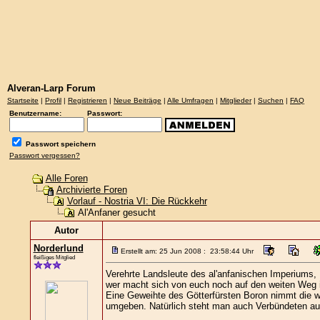
Alveran-Larp Forum
Startseite
|
Profil
|
Registrieren
|
Neue Beiträge
|
Alle Umfragen
|
Mitglieder
|
Suchen
|
FAQ
Benutzername:
Passwort:
Passwort speichern
Passwort vergessen?
Alle Foren
Archivierte Foren
Vorlauf - Nostria VI: Die Rückkehr
Al'Anfaner gesucht
Autor
Norderlund
Erstellt am: 25 Jun 2008 : 23:58:44 Uhr
fleißiges Mitglied
Verehrte Landsleute des al'anfanischen Imperiums,
wer macht sich von euch noch auf den weiten Weg 
Eine Geweihte des Götterfürsten Boron nimmt die we
umgeben. Natürlich steht man auch Verbündeten aus