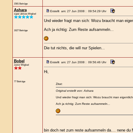
1581 Beiträge
Ashara
Erstellt am: 27 Jun 2008 : 09:54:29 Uhr
super aktives Mitglied
Und wieder fragt man sich: Wozu braucht man eige
Ach ja richtig: Zum Reste aufsammeln...
1627 Beiträge
Die tut nichts, die will nur Spielen...
Bobel
Erstellt am: 27 Jun 2008 : 09:56:46 Uhr
Junior Mitglied
Hi,
77 Beiträge
Zitat:
Original erstellt von: Ashara
Und wieder fragt man sich: Wozu braucht man eigentli
Ach ja richtig: Zum Reste aufsammeln...
bin doch net zum reste aufsammeln da.... nene du 