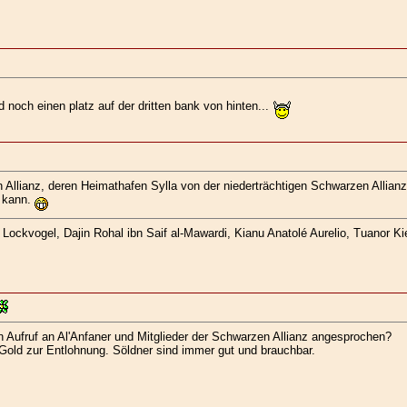
d noch einen platz auf der dritten bank von hinten...
n Allianz, deren Heimathafen Sylla von der niederträchtigen Schwarzen Allian
n kann.
ockvogel, Dajin Rohal ibn Saif al-Mawardi, Kianu Anatolé Aurelio, Tuanor Kie
en Aufruf an Al'Anfaner und Mitglieder der Schwarzen Allianz angesprochen?
ich Gold zur Entlohnung. Söldner sind immer gut und brauchbar.