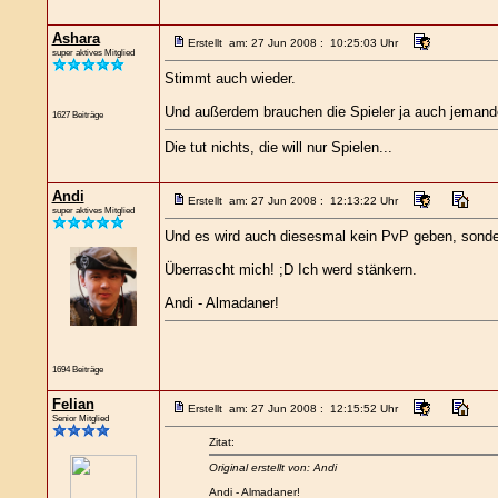
Ashara
Erstellt am: 27 Jun 2008 : 10:25:03 Uhr
super aktives Mitglied
Stimmt auch wieder.
Und außerdem brauchen die Spieler ja auch jemanden
1627 Beiträge
Die tut nichts, die will nur Spielen...
Andi
Erstellt am: 27 Jun 2008 : 12:13:22 Uhr
super aktives Mitglied
Und es wird auch diesesmal kein PvP geben, sonder
Überrascht mich! ;D Ich werd stänkern.
Andi - Almadaner!
1694 Beiträge
Felian
Erstellt am: 27 Jun 2008 : 12:15:52 Uhr
Senior Mitglied
Zitat:
Original erstellt von: Andi
Andi - Almadaner!