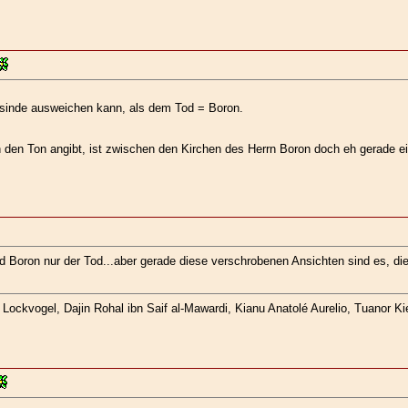
Hesinde ausweichen kann, als dem Tod = Boron.
in den Ton angibt, ist zwischen den Kirchen des Herrn Boron doch eh gerade
d Boron nur der Tod...aber gerade diese verschrobenen Ansichten sind es, di
ockvogel, Dajin Rohal ibn Saif al-Mawardi, Kianu Anatolé Aurelio, Tuanor Kie