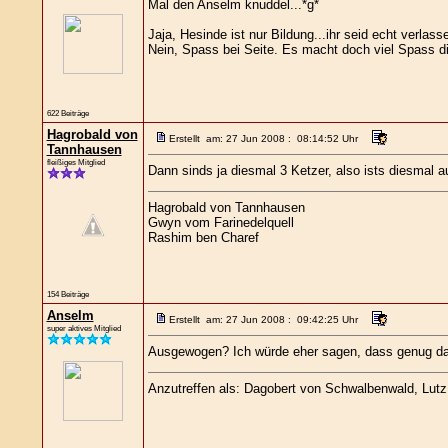
Mal den Anselm knuddel...*g*
Jaja, Hesinde ist nur Bildung...ihr seid echt verlassen
Nein, Spass bei Seite. Es macht doch viel Spass die
622 Beiträge
Hagrobald von
Erstellt am: 27 Jun 2008 : 08:14:52 Uhr
Tannhausen
fleißiges Mitglied
Dann sinds ja diesmal 3 Ketzer, also ists diesmal
Hagrobald von Tannhausen
Gwyn vom Farinedelquell
Rashim ben Charef
154 Beiträge
Anselm
Erstellt am: 27 Jun 2008 : 09:42:25 Uhr
super aktives Mitglied
Ausgewogen? Ich würde eher sagen, dass genug da s
Anzutreffen als: Dagobert von Schwalbenwald, Lutz L