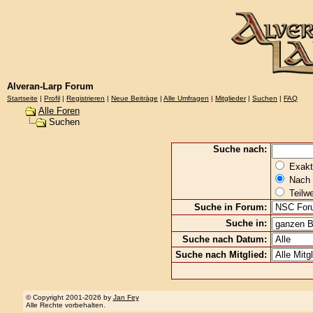
Alveran-Larp Forum
Startseite
|
Profil
|
Registrieren
|
Neue Beiträge
|
Alle Umfragen
|
Mitglieder
|
Suchen
|
FAQ
Alle Foren
Suchen
Suche nach:
Exakte
Nach 
Teilw
Suche in Forum:
Suche in:
Suche nach Datum:
Suche nach Mitglied:
© Copyright 2001-2026 by
Jan Fey
Alle Rechte vorbehalten.