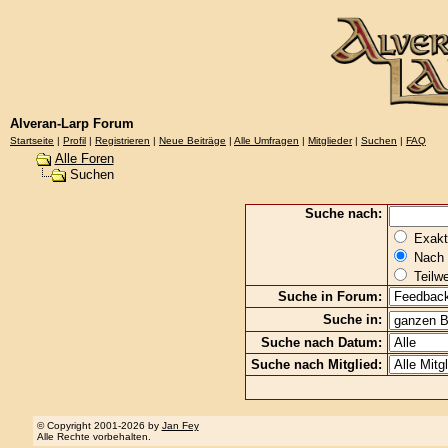
Alveran-Larp Forum
Startseite
|
Profil
|
Registrieren
|
Neue Beiträge
|
Alle Umfragen
|
Mitglieder
|
Suchen
|
FAQ
Alle Foren
Suchen
Suche nach:
Exakte
Nach 
Teilw
Suche in Forum:
Suche in:
Suche nach Datum:
Suche nach Mitglied:
© Copyright 2001-2026 by
Jan Fey
Alle Rechte vorbehalten.