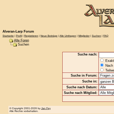
Alveran-Larp Forum
Startseite
|
Profil
|
Registrieren
|
Neue Beiträge
|
Alle Umfragen
|
Mitglieder
|
Suchen
|
FAQ
Alle Foren
Suchen
Suche nach:
Exakte
Nach 
Teilw
Suche in Forum:
Suche in:
Suche nach Datum:
Suche nach Mitglied:
© Copyright 2001-2026 by
Jan Fey
Alle Rechte vorbehalten.