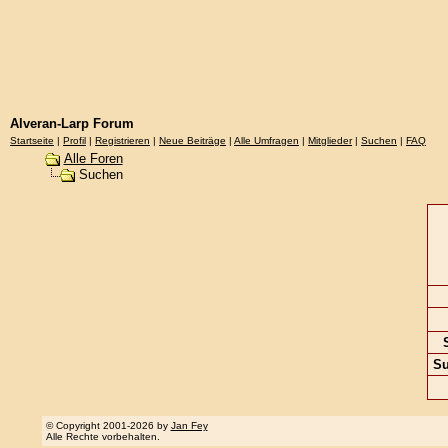
Alveran-Larp Forum
Startseite
|
Profil
|
Registrieren
|
Neue Beiträge
|
Alle Umfragen
|
Mitglieder
|
Suchen
|
FAQ
Alle Foren
Suchen
S
Su
© Copyright 2001-2026 by
Jan Fey
Alle Rechte vorbehalten.