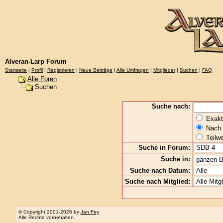
Alveran-Larp Forum
Startseite
|
Profil
|
Registrieren
|
Neue Beiträge
|
Alle Umfragen
|
Mitglieder
|
Suchen
|
FAQ
Alle Foren
Suchen
Suche nach:
Exakte
Nach 
Teilw
Suche in Forum:
Suche in:
Suche nach Datum:
Suche nach Mitglied:
© Copyright 2001-2026 by
Jan Fey
Alle Rechte vorbehalten.