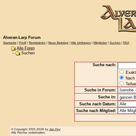
Alveran-Larp Forum
Startseite
|
Profil
|
Registrieren
|
Neue Beiträge
|
Alle Umfragen
|
Mitglieder
|
Suchen
|
FAQ
Alle Foren
Suchen
Suche nach:
Exakte
Nach 
Teilw
Suche in Forum:
Suche in:
Suche nach Datum:
Suche nach Mitglied:
© Copyright 2001-2026 by
Jan Fey
Alle Rechte vorbehalten.