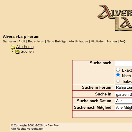
Alveran-Larp Forum
Startseite
|
Profil
|
Registrieren
|
Neue Beiträge
|
Alle Umfragen
|
Mitglieder
|
Suchen
|
FAQ
Alle Foren
Suchen
Suche nach:
Exakte
Nach 
Teilw
Suche in Forum:
Suche in:
Suche nach Datum:
Suche nach Mitglied:
© Copyright 2001-2026 by
Jan Fey
Alle Rechte vorbehalten.