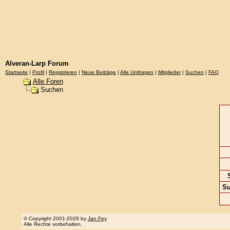
Alveran-Larp Forum
Startseite
|
Profil
|
Registrieren
|
Neue Beiträge
|
Alle Umfragen
|
Mitglieder
|
Suchen
|
FAQ
Alle Foren
Suchen
S
Su
© Copyright 2001-2026 by
Jan Fey
Alle Rechte vorbehalten.