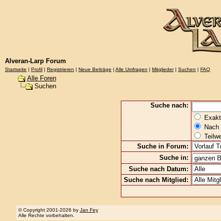
Alveran-Larp Forum
Startseite
|
Profil
|
Registrieren
|
Neue Beiträge
|
Alle Umfragen
|
Mitglieder
|
Suchen
|
FAQ
Alle Foren
Suchen
Suche nach:
Exakte
Nach 
Teilw
Suche in Forum:
Suche in:
Suche nach Datum:
Suche nach Mitglied:
© Copyright 2001-2026 by
Jan Fey
Alle Rechte vorbehalten.