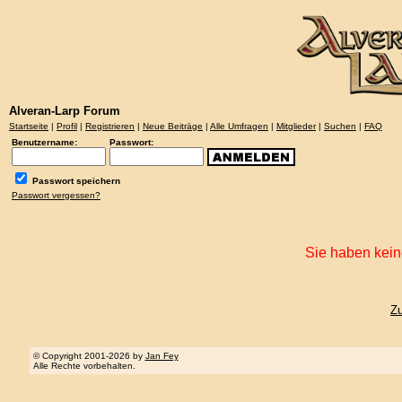
Alveran-Larp Forum
Startseite
|
Profil
|
Registrieren
|
Neue Beiträge
|
Alle Umfragen
|
Mitglieder
|
Suchen
|
FAQ
Benutzername:
Passwort:
Passwort speichern
Passwort vergessen?
Sie haben kein
Z
© Copyright 2001-2026 by
Jan Fey
Alle Rechte vorbehalten.