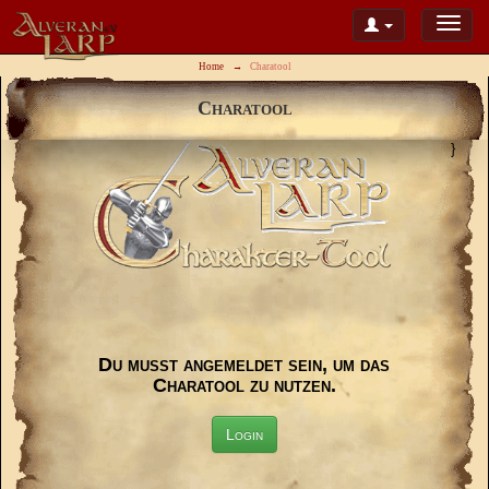
Home
Charatool
Charatool
}
Du musst angemeldet sein, um das
Charatool zu nutzen.
Login