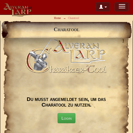
Home
Charatool
Charatool
}
Du musst angemeldet sein, um das
Charatool zu nutzen.
Login