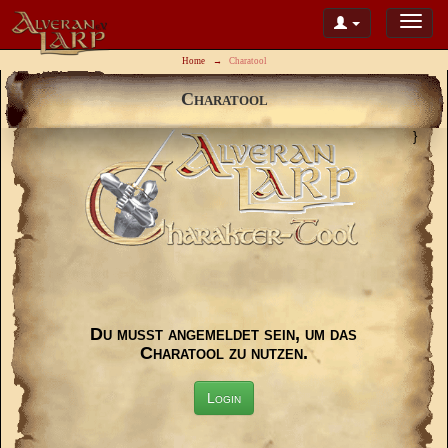
Home
Charatool
Charatool
}
Du musst angemeldet sein, um das
Charatool zu nutzen.
Login