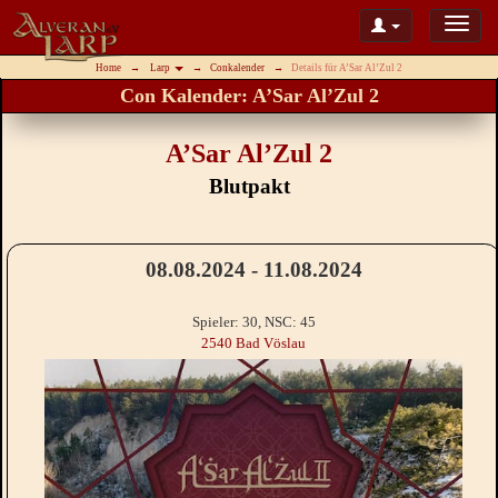
Home
Larp
Conkalender
Details für A’Sar Al’Zul 2
Con Kalender: A’Sar Al’Zul 2
A’Sar Al’Zul 2
Blutpakt
08.08.2024 - 11.08.2024
Spieler: 30, NSC: 45
2540 Bad Vöslau