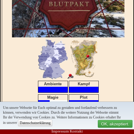
Ambiente
Kampf
Magie
Plot
Um unsere Webseite für Euch optimal zu gestalten und fortlaufend verbessern zu
können, verwenden wir Cookies. Durch die weitere Nutzung der Webseite stimmt
Ansprechpartner:
Kathi
Ihr der Verwendung von Cookies zu. Weitere Informationen zu Cookies erhaltet Ihr
Mail:
meckerdrachen-orga(at)laienspiel-gaudium
.
at
in unserer
Datenschutzerklärung
OK, akzeptiert.
Team:
Impressum
Kontakt