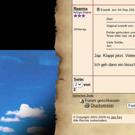
Reanna
Erstellt am: 04 Sep 202
fleißiges Mitglied
Zitat:
Original erstellt von
183 Beiträge
Fehler gefunden un
Teste bitte mal, ob je
Viele Grüße,
Jan
Jap. Klappt jetzt. Viel
Ich geh dann ein bissc
Seite:
von
2
Vorherige Seite
Forum geschlossen
Druckversion
© Copyright 2001-2026 by
Jan Fey
Alle Rechte vorbehalten.