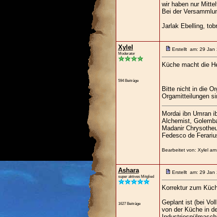
wir haben nur Mittel
Bei der Versammlu
Jarlak Ebelling, tob
Xylel
Erstellt am: 29 Jan
Moderator
Küche macht die Her
594 Beiträge
Bitte nicht in die O
Orgamitteilungen si
Mordai ibn Umran i
Alchemist, Golemb
Madanir Chrysotheus
Fedesco de Ferariu
Bearbeitet von: Xylel a
Ashara
Erstellt am: 29 Jan
super aktives Mitglied
Korrektur zum Küch
Geplant ist (bei Vo
1627 Beiträge
von der Küche in de
Industriespülmasch