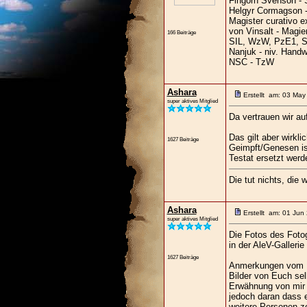
Fingorn Svenson - 
Helgyr Cormagson -
Magister curativo ex
von Vinsalt - Magie
166 Beiträge
SIL, WzW, PzE1, S
Nanjuk - niv. Hand
NSC - TzW
Ashara
Erstellt am: 03 May
super aktives Mitglied
Da vertrauen wir au
Das gilt aber wirkli
1627 Beiträge
Geimpft/Genesen ist
Testat ersetzt werd
Die tut nichts, die w
Ashara
Erstellt am: 01 Jun
super aktives Mitglied
Die Fotos des Foto
in der AleV-Gallerie
1627 Beiträge
Anmerkungen vom F
Bilder von Euch sel
Erwähnung von mir w
jedoch daran dass e
weitere Personen ze