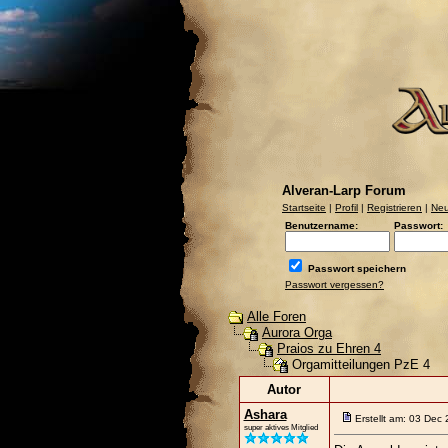
Alveran-Larp Forum
Startseite
|
Profil
|
Registrieren
|
Neu
Benutzername:
Passwort:
Passwort speichern
Passwort vergessen?
Alle Foren
Aurora Orga
Praios zu Ehren 4
Orgamitteilungen PzE 4
Autor
Ashara
Erstellt am: 03 Dec
super aktives Mitglied