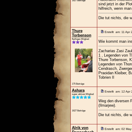
1627 Beiträge
sind jetzt in der Pl
hilfreich, wenn man
Die tut nichts, die w
Thure
Erstellt am: 11 Apr
Torbenson
fleißiges Mitglied
Wie kommt man ins 
Zacharias Zasi Zaub
1 , Legenden von T
Thure Torbenson, K
Legenden von Thorw
Cendrasch, Zwergen
Praoidan Kleiber, B
Tobrien II
175 Beiträge
Ashara
Erstellt am: 12 Apr
super aktives Mitglied
Weg den diversen F
(Ilmarjew).
1627 Beiträge
Die tut nichts, die w
Alrik von
Erstellt am: 02 May