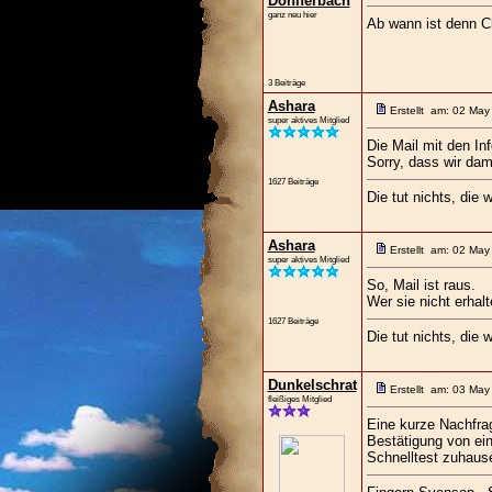
Donnerbach
ganz neu hier
Ab wann ist denn C
3 Beiträge
Ashara
Erstellt am: 02 May
super aktives Mitglied
Die Mail mit den In
Sorry, dass wir dami
1627 Beiträge
Die tut nichts, die w
Ashara
Erstellt am: 02 May
super aktives Mitglied
So, Mail ist raus.
Wer sie nicht erhalt
1627 Beiträge
Die tut nichts, die w
Dunkelschrat
Erstellt am: 03 May
fleißiges Mitglied
Eine kurze Nachfrag
Bestätigung von eine
Schnelltest zuhaus