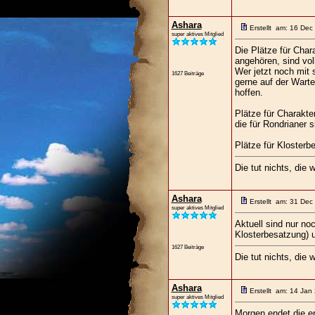
Ashara
Erstellt am: 16 Dec
super aktives Mitglied
Die Plätze für Char
angehören, sind voll
Wer jetzt noch mit 
1627 Beiträge
gerne auf der Warte
hoffen.
Plätze für Charakter
die für Rondrianer s
Plätze für Klosterb
Die tut nichts, die w
Ashara
Erstellt am: 31 Dec
super aktives Mitglied
Aktuell sind nur no
Klosterbesatzung) 
1627 Beiträge
Die tut nichts, die w
Ashara
Erstellt am: 14 Jan
super aktives Mitglied
Morgen endet die er