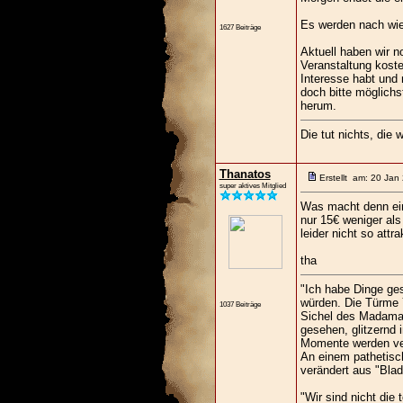
Es werden nach wie
1627 Beiträge
Aktuell haben wir 
Veranstaltung koste
Interesse habt und
doch bitte möglichs
herum.
Die tut nichts, die w
Thanatos
Erstellt am: 20 Jan
super aktives Mitglied
Was macht denn ei
nur 15€ weniger als
leider nicht so attr
tha
"Ich habe Dinge ge
würden. Die Türme Y
1037 Beiträge
Sichel des Madamal
gesehen, glitzernd 
Momente werden verl
An einem pathetisch
verändert aus "Bla
"Wir sind nicht die