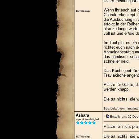
Die Anmeldung ist o
Wenn ihr euch auf d
1627 Beiträge
Charakterkonzept z
die Ausbuchung in 
erfolgt in der Reih
also zu lange wartet
voll ist und er/sie
Im Tool gibt es ein
richtet euch nach d
Anmeldebestätigung 
das händisch, sobal
schneller seid.
Das Kontingent für 
Traviakirche angehör
Plätze für Gäste, d
werden knapp.
Die tut nichts, die w
Bearbeitet von: Ilmarje
Ashara
Erstellt am: 06 Dec
super aktives Mitglied
Plätze für nicht pr
Die tut nichts, die w
1627 Beiträge