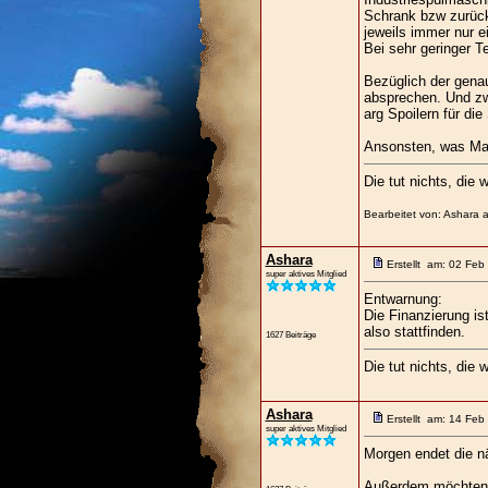
Schrank bzw zurück
jeweils immer nur e
Bei sehr geringer T
Bezüglich der gena
absprechen. Und zw
arg Spoilern für die 
Ansonsten, was Mar
Die tut nichts, die w
Bearbeitet von: Ashara 
Ashara
Erstellt am: 02 Feb
super aktives Mitglied
Entwarnung:
Die Finanzierung is
also stattfinden.
1627 Beiträge
Die tut nichts, die w
Ashara
Erstellt am: 14 Feb
super aktives Mitglied
Morgen endet die nä
Außerdem möchten w