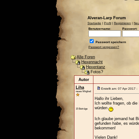
Alveran-Larp Forum
Startseite
|
Profil
|
Registrieren
|
Neu
Benutzername:
Passwort:
Passwort speichern
Passwort vergessen?
Alle Foren
Hexennacht
Hexentanz
Fotos?
Autor
Liha
Erstellt am: 07 Apr 2017 
neues Mitglied
Hallo ihr Lieben,
Ich wollte fragen, ob die
würden
15 Beiträge
Ich glaube jemand hat B
gefunden habe, es würde 
bekommen!
Vielen Dank!