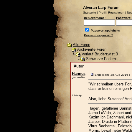
Alveran-Larp Forum
Startseite
|
Profil
|
Registrieren
|
Neu
Benutzername:
Passwort:
Passwort speichern
Passwort vergessen?
Alle Foren
Archivierte Foren
Vorlauf Bruderzwist 3
Schwarze Federn
Autor
Hannes
Erstellt am: 28 Aug 2016 :
ganz neu hier
"Wir schreiben übers Foru
dass er keinen einzigen 
7 Beiträge
Also, liebe Susanne/ Anni
Hagen, gefallener Bannst
Jarno LaVida, Zahori und
Kazim ibn Dachmani, nich
Jasper, Druide in Platten
Vitus Bachental, Feldsc
Morris, bewaffneter Wald