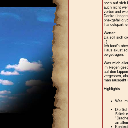
noch auf sich 
auch nicht weit
vorbei und wied
Danke übrigens
phexgefällig v
Handelspartner
Wetter:
Da soll sich d
;-)
Ich fand's abe
Haus akustisch
beigetragen.
Was mich aller
im Regen geson
auf den Lippen
vergessen, ab
man rausgeht u
Highlights:
Was im 
Die Sch
Stück e
"Drache
an allem
Kontext