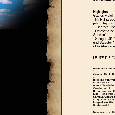
auf Unwetter 
Highlights:
Gab es viele! 
- Im Rahja-Sép
jetzt. Hey, wir
- "Der tote Fis
- Dorescha be
Schwert"
- Sinngemäß: "
und Salpeter."
- Die Abenteue
LEUTE DIE CO
Emerencia Peret
1
Zara del Santa C
3
Hildelind von W
Bruderzwist 2
Auka
- Nivesische
Geschichten 2
Daria
- Jägerin - 
Lissi
- Magierschü
Saranya Ulfgarsdo
4, Spur des Blute
Irmgard aus Wei
Bruderzwist 1
Bearbeitet von: H