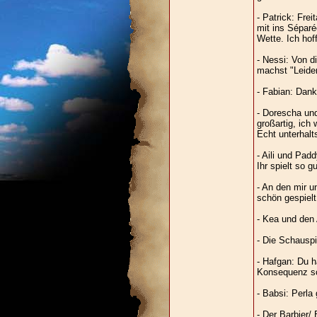
- Patrick: Fre
mit ins Séparé
Wette. Ich hof
- Nessi: Von di
machst "Leide
- Fabian: Dank
- Dorescha und
großartig, ich 
Echt unterhal
- Aili und Pad
Ihr spielt so gu
- An den mir 
schön gespielt
- Kea und den
- Die Schauspie
- Hafgan: Du h
Konsequenz sc
- Babsi: Perla g
- Der Barbier/