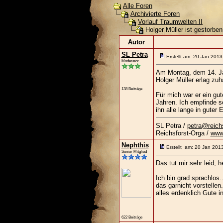
Alle Foren
Archivierte Foren
Vorlauf Traumwelten II
Holger Müller ist gestorben
Autor
SL Petra
Erstellt am: 20 Jan 2013
Moderator
Am Montag, dem 14. Jan
Holger Müller erlag zuh
138 Beiträge
Für mich war er ein gut
Jahren. Ich empfinde se
ihn alle lange in guter
SL Petra /
petra@reichs
Reichsforst-Orga /
www.
Nephthis
Erstellt am: 20 Jan 201
Senior Mitglied
Das tut mir sehr leid, h
Ich bin grad sprachlos.
das garnicht vorstelle
alles erdenklich Gute i
622 Beiträge