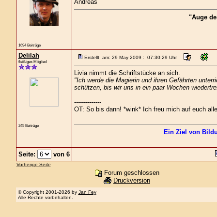
Andreas
"Auge de
1694 Beiträge
Delilah
Erstellt am: 29 May 2009 : 07:30:29 Uhr
fleißiges Mitglied
Livia nimmt die Schriftstücke an sich.
"Ich werde die Magierin und ihren Gefährten unte
schützen, bis wir uns in ein paar Wochen wiedertre
--------------
OT: So bis dann! *wink* Ich freu mich auf euch alle
245 Beiträge
Ein Ziel von Bild
Seite:
von 6
Vorherige Seite
Forum geschlossen
Druckversion
© Copyright 2001-2026 by
Jan Fey
Alle Rechte vorbehalten.