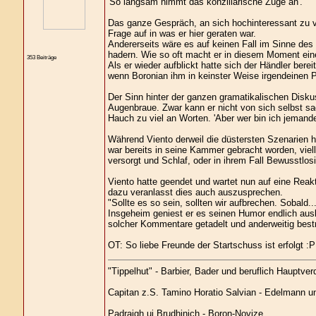
'So langsam nimmt das konziliarische Züge an'.
Das ganze Gespräch, an sich hochinteressant zu ve
Frage auf in was er hier geraten war.
Andererseits wäre es auf keinen Fall im Sinne des
hadern. Wie so oft macht er in diesem Moment ein
353 Beiträge
Als er wieder aufblickt hatte sich der Händler berei
wenn Boronian ihm in keinster Weise irgendeinen Pa
Der Sinn hinter der ganzen gramatikalischen Diskuss
Augenbraue. Zwar kann er nicht von sich selbst s
Hauch zu viel an Worten. 'Aber wer bin ich jemand
Während Viento derweil die düstersten Szenarien h
war bereits in seine Kammer gebracht worden, vielle
versorgt und Schlaf, oder in ihrem Fall Bewusstlosig
Viento hatte geendet und wartet nun auf eine Reakt
dazu veranlasst dies auch auszusprechen.
"Sollte es so sein, sollten wir aufbrechen. Sobald.
Insgeheim geniest er es seinen Humor endlich aus
solcher Kommentare getadelt und anderweitig bestr
OT: So liebe Freunde der Startschuss ist erfolgt :
"Tippelhut" - Barbier, Bader und beruflich Hauptver
Capitan z.S. Tamino Horatio Salvian - Edelmann und
Padraigh ui Brudhinich - Boron-Novize