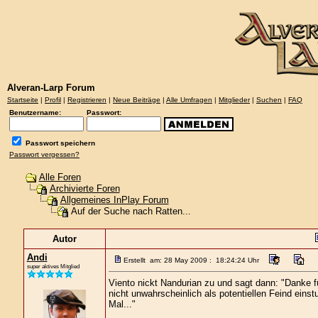
Alveran-Larp Forum
Startseite
|
Profil
|
Registrieren
|
Neue Beiträge
|
Alle Umfragen
|
Mitglieder
|
Suchen
|
FAQ
Benutzername:
Passwort:
Passwort speichern
Passwort vergessen?
Alle Foren
Archivierte Foren
Allgemeines InPlay Forum
Auf der Suche nach Ratten...
Autor
Andi
Erstellt am: 28 May 2009 : 18:24:24 Uhr
super aktives Mitglied
Viento nickt Nandurian zu und sagt dann: "Danke f
nicht unwahrscheinlich als potentiellen Feind eins
Mal..."