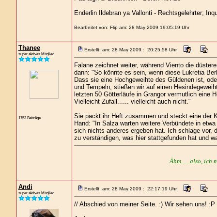
Enderlin Ildebran ya Vallonti - Rechtsgelehrter; Inq
Bearbeitet von: Flip am: 28 May 2009 19:05:19 Uhr
Thanee
Erstellt am: 28 May 2009 : 20:25:58 Uhr
super aktives Mitglied
Falane zeichnet weiter, während Viento die düstere
dann: "So könnte es sein, wenn diese Lukretia Ber
Dass sie eine Hochgeweihte des Güldenen ist, od
und Tempeln, stießen wir auf einen Hesindegeweiht
letzten 50 Götterläufe in Grangor vermutlich ein
Vielleicht Zufall...... vielleicht auch nicht."
Sie packt ihr Heft zusammen und steckt eine der Ko
1753 Beiträge
Hand: "In Salza warten weitere Verbündete in etwa
sich nichts anderes ergeben hat. Ich schlage vor, 
zu verständigen, was hier stattgefunden hat und wa
Ähm..... also, ich 
Andi
Erstellt am: 28 May 2009 : 22:17:19 Uhr
super aktives Mitglied
// Abschied von meiner Seite. :) Wir sehen uns! :P