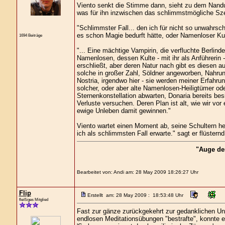
Viento senkt die Stimme dann, sieht zu dem Nandu
was für ihn inzwischen das schlimmstmögliche Szen
"Schlimmster Fall... den ich für nicht so unwahrsch
es schon Magie bedurft hätte, oder Namenloser K
1694 Beiträge
"... Eine mächtige Vampirin, die verfluchte Berlin
Namenlosen, dessen Kulte - mit ihr als Anführerin 
erschließt, aber deren Natur nach gibt es diesen a
solche in großer Zahl, Söldner angeworben, Nahrung
Nostria, irgendwo hier - sie werden meiner Erfahr
solcher, oder aber alte Namenlosen-Heiligtümer ode
Sternenkonstellation abwarten, Donaria bereits b
Verluste versuchen. Deren Plan ist alt, wie wir vor
ewige Unleben damit gewinnen."
Viento wartet einen Moment ab, seine Schultern heb
ich als schlimmsten Fall erwarte." sagt er flüster
"Auge de
Bearbeitet von: Andi am: 28 May 2009 18:26:27 Uhr
Flip
Erstellt am: 28 May 2009 : 18:53:48 Uhr
fleißiges Mitglied
Fast zur gänze zurückgekehrt zur gedanklichen Unbe
endlosen Meditationsübungen "bestrafte", konnte er