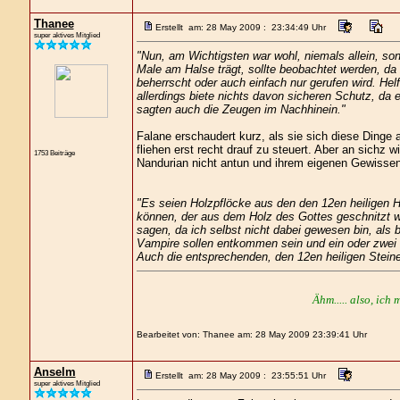
Thanee
Erstellt am: 28 May 2009 : 23:34:49 Uhr
super aktives Mitglied
"Nun, am Wichtigsten war wohl, niemals allein, so
Male am Halse trägt, sollte beobachtet werden, da 
beherrscht oder auch einfach nur gerufen wird. He
allerdings biete nichts davon sicheren Schutz, da
sagten auch die Zeugen im Nachhinein."
Falane erschaudert kurz, als sie sich diese Dinge a
fliehen erst recht drauf zu steuert. Aber an sichz wi
1753 Beiträge
Nandurian nicht antun und ihrem eigenen Gewissen 
"Es seien Holzpflöcke aus den den 12en heiligen H
können, der aus dem Holz des Gottes geschnitzt wa
sagen, da ich selbst nicht dabei gewesen bin, als b
Vampire sollen entkommen sein und ein oder zwei 
Auch die entsprechenden, den 12en heiligen Steine
Ähm..... also, ich 
Bearbeitet von: Thanee am: 28 May 2009 23:39:41 Uhr
Anselm
Erstellt am: 28 May 2009 : 23:55:51 Uhr
super aktives Mitglied