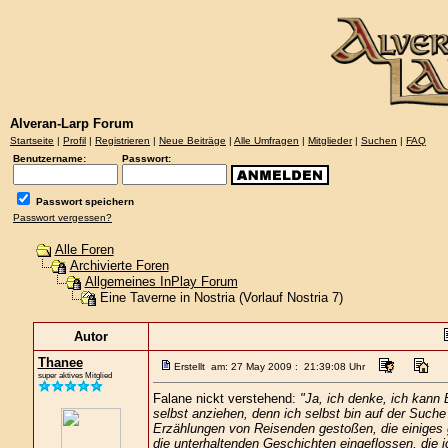
Alveran-Larp Forum
Startseite
|
Profil
|
Registrieren
|
Neue Beiträge
|
Alle Umfragen
|
Mitglieder
|
Suchen
|
FAQ
Benutzername:
Passwort:
Passwort speichern
Passwort vergessen?
Alle Foren
Archivierte Foren
Allgemeines InPlay Forum
Eine Taverne in Nostria (Vorlauf Nostria 7)
Autor
Thanee
Erstellt am: 27 May 2009 : 21:39:08 Uhr
super aktives Mitglied
Falane nickt verstehend:
"Ja, ich denke, ich kann
selbst anziehen, denn ich selbst bin auf der Suc
Erzählungen von Reisenden gestoßen, die einiges ge
die unterhaltenden Geschichten eingeflossen, die i