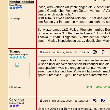
Nanduriopoulos
Senior Mitglied
"Also, was können wir jetzte gegen die Viecher un
ganze Gerede über 'Von den Göttern verfluchte' Va
verstehe ich noch nicht."
Wirft Nitakis etwas ungeduldig ein. Er hat das ga
719 Beiträge
den Boden vor ihm achten musste, um nicht zu sol
Schwarze Lande 1&2: Falk v. Firunstein (möge Bor
Schwarze Lande 3: Efferdbruder Perval "Hobs" Hob
Thorwal 8: Byrni Hjalgarson, Skalde der Knurrhahn
sonst: Nitakis Nanduriopoulos, zyklopäischer Mech
Thanee
Erstellt am: 28 May 2009 : 17:25:39 Uhr
super aktives Mitglied
Fragend blickt Falane zwischen den beiden reiten
Wissen über die verschiedenen Blutsauger und die V
auszupacken, was sie entgegnen könnte, würde mög
erneut zunichte und ihre Worte unglaubwürdig mach
später unter vier Augen über weiteres informieren.
Ähm..... also, ich 
1753 Beiträge
Corvinius
Erstellt am: 28 May 2009 : 19:11:33 Uhr
fleißiges Mitglied
Über die Wesen der Herrin der schwarzfaulen Lüste weis