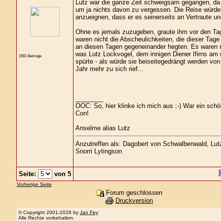
Lutz war die ganze Zeit schweigsam gegangen, da 
um ja nichts davon zu vergessen. Die Reise würde 
anzueignen, dass er es seinerseits an Vertraute 
Ohne es jemals zuzugeben, graute ihm vor den Ta
waren nicht die Abscheulichkeiten, die dieser Tage
an diesen Tagen gegeneinander hegten. Es waren ni
was Lutz Lockvogel, dem innigen Diener Ifirns am 
1581 Beiträge
spürte - als würde sie beiseitegedrängt werden von 
Jahr mehr zu sich rief...
________
OOC: So, hier klinke ich mich aus ;-) War ein sch
Con!
Anselme alias Lutz
Anzutreffen als: Dagobert von Schwalbenwald, Lutz 
Snorri Lytingson
Seite:
von 5
Vorherige Seite
Forum geschlossen
Druckversion
© Copyright 2001-2026 by
Jan Fey
Alle Rechte vorbehalten.