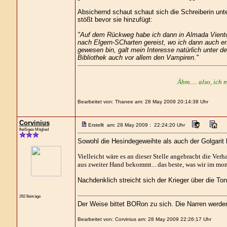
Absichernd schaut schaut sich die Schreiberin unt
stößt bevor sie hinzufügt:
"Auf dem Rückweg habe ich dann in Almada Viento
nach Elgern-SCharten gereist, wo ich dann auch e
gewesen bin, galt mein Interesse natürlich unte
Bibliothek auch vor allem den Vampiren."
Ähm..... also, ich 
Bearbeitet von: Thanee am: 28 May 2009 20:14:38 Uhr
Corvinius
Erstellt am: 28 May 2009 : 22:24:20 Uhr
fleißiges Mitglied
Sowohl die Hesindegeweihte als auch der Golgarit bl
Vielleicht wäre es an dieser Stelle angebracht die Ve
aus zweiter Hand bekommt... das beste, was wir im mo
Nachdenklich streicht sich der Krieger über die Ton
292 Beiträge
Der Weise bittet BORon zu sich. Die Narren werd
Bearbeitet von: Corvinius am: 28 May 2009 22:26:17 Uhr