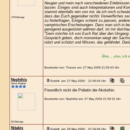
Neugier und mein nach verschiedenen Erlebnissen 
lassen. Einiges sind auch Interpretationen und K
stammt ebenfalls rein von mir, da ich mich scheute
dass das Euch gegenüber nichts Verwerfliches se
1753 Beiträge
zu hinterfragen. Einiges scheint zu passen, andere
vampirischen Erscheinungen. Dass man sich in be
genügend ausgerüstet wähnen darf, ist mir durcha
"Gern möchte ich von Euch Rat über den Umgang mi
Gespräch geben, doch momentan wiegt der Sachve
nützt und schützt und Wissen, das gefährdet. Darü
Ähm..... also, ich 
Bearbeitet von: Thanee am: 27 May 2009 21:50:43 Uhr
Nephthis
Erstellt am: 27 May 2009 : 21:59:04 Uhr
Senior Mitglied
Freundlich nickt die Prälatin der Akoluthin.
Bearbeitet von: Nephthis am: 27 May 2009 21:59:32 Uhr
622 Beiträge
Nitakis
Erstellt am: 28 May 2009 : 07:34:06 Uhr