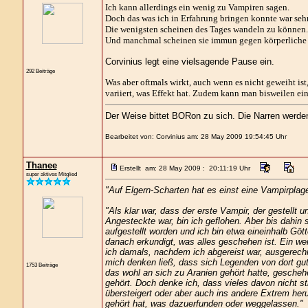
Ich kann allerdings ein wenig zu Vampiren sagen.
Doch das was ich in Erfahrung bringen konnte war sehr
Die wenigsten scheinen des Tages wandeln zu können. 
Und manchmal scheinen sie immun gegen körperliche Ge
Corvinius legt eine vielsagende Pause ein.
292 Beiträge
Was aber oftmals wirkt, auch wenn es nicht geweiht ist
variiert, was Effekt hat. Zudem kann man bisweilen 
Der Weise bittet BORon zu sich. Die Narren werd
Bearbeitet von: Corvinius am: 28 May 2009 19:54:45 Uhr
Thanee
Erstellt am: 28 May 2009 : 20:11:19 Uhr
super aktives Mitglied
"Auf Elgern-Scharten hat es einst eine Vampirplag
"Als klar war, dass der erste Vampir, der gestellt 
Angesteckte war, bin ich geflohen. Aber bis dahin
aufgestellt worden und ich bin etwa eineinhalb Gö
danach erkundigt, was alles geschehen ist. Ein w
ich damals, nachdem ich abgereist war, ausgerechne
mich denken ließ, dass sich Legenden von dort gut
1753 Beiträge
das wohl an sich zu Aranien gehört hatte, geschehe
gehört. Doch denke ich, dass vieles davon nicht st
übersteigert oder aber auch ins andere Extrem her
gehört hat, was dazuerfunden oder weggelassen."