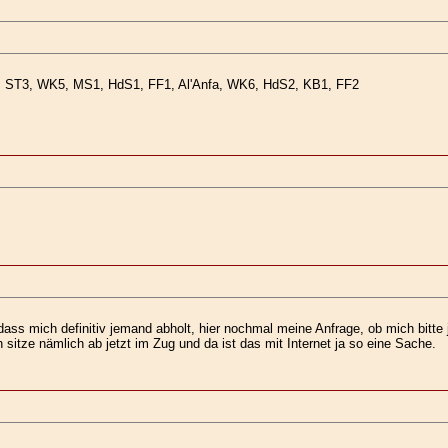
4, ST3, WK5, MS1, HdS1, FF1, Al'Anfa, WK6, HdS2, KB1, FF2
dass mich definitiv jemand abholt, hier nochmal meine Anfrage, ob mich bi
sitze nämlich ab jetzt im Zug und da ist das mit Internet ja so eine Sache.