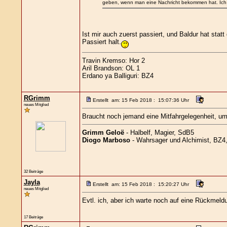
geben, wenn man eine Nachricht bekommen hat. Ich h
Ist mir auch zuerst passiert, und Baldur hat stat
Passiert halt.
Travin Kremso: Hor 2
Aril Brandson: OL 1
Erdano ya Balliguri: BZ4
RGrimm
Erstellt am: 15 Feb 2018 : 15:07:36 Uhr
neues Mitglied
Braucht noch jemand eine Mitfahrgelegenheit, 
Grimm Geloë
- Halbelf, Magier, SdB5
Diogo Marboso
- Wahrsager und Alchimist, BZ
32 Beiträge
Jayla
Erstellt am: 15 Feb 2018 : 15:20:27 Uhr
neues Mitglied
Evtl. ich, aber ich warte noch auf eine Rückmeld
17 Beiträge