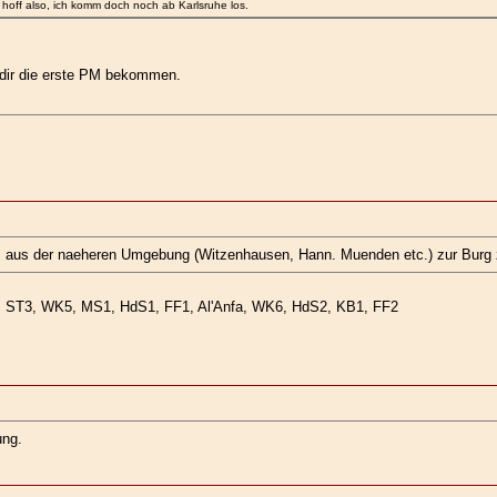
off also, ich komm doch noch ab Karlsruhe los.
t dir die erste PM bekommen.
um aus der naeheren Umgebung (Witzenhausen, Hann. Muenden etc.) zur Bur
4, ST3, WK5, MS1, HdS1, FF1, Al'Anfa, WK6, HdS2, KB1, FF2
ung.