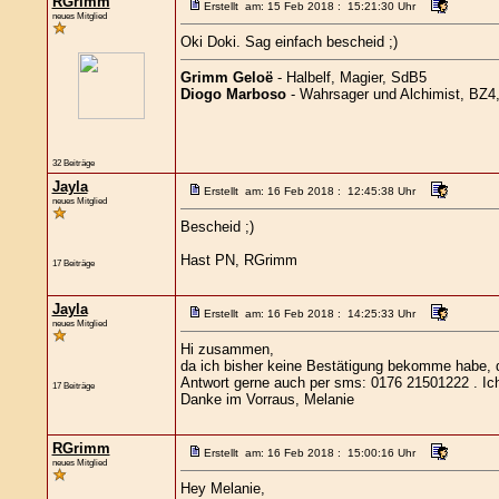
RGrimm
Erstellt am: 15 Feb 2018 : 15:21:30 Uhr
neues Mitglied
Oki Doki. Sag einfach bescheid ;)
Grimm Geloë
- Halbelf, Magier, SdB5
Diogo Marboso
- Wahrsager und Alchimist, BZ
32 Beiträge
Jayla
Erstellt am: 16 Feb 2018 : 12:45:38 Uhr
neues Mitglied
Bescheid ;)
Hast PN, RGrimm
17 Beiträge
Jayla
Erstellt am: 16 Feb 2018 : 14:25:33 Uhr
neues Mitglied
Hi zusammen,
da ich bisher keine Bestätigung bekomme habe, 
Antwort gerne auch per sms: 0176 21501222 . Ich 
17 Beiträge
Danke im Vorraus, Melanie
RGrimm
Erstellt am: 16 Feb 2018 : 15:00:16 Uhr
neues Mitglied
Hey Melanie,