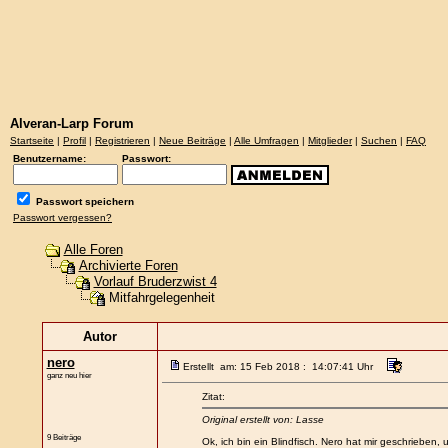
Alveran-Larp Forum
Startseite
|
Profil
|
Registrieren
|
Neue Beiträge
|
Alle Umfragen
|
Mitglieder
|
Suchen
|
FAQ
Benutzername:
Passwort:
Passwort speichern
Passwort vergessen?
Alle Foren
Archivierte Foren
Vorlauf Bruderzwist 4
Mitfahrgelegenheit
Autor
nero
Erstellt am: 15 Feb 2018 : 14:07:41 Uhr
ganz neu hier
Zitat:
Original erstellt von: Lasse
9 Beiträge
Ok, ich bin ein Blindfisch. Nero hat mir geschriebe