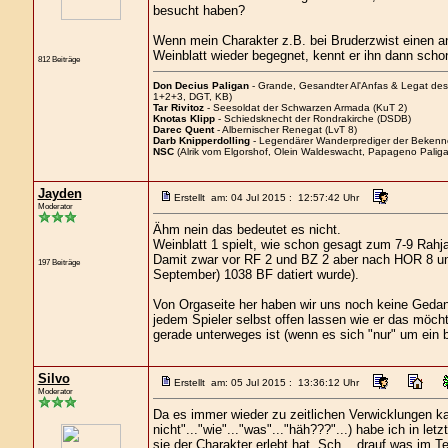
besucht haben?
Wenn mein Charakter z.B. bei Bruderzwist einen an
Weinblatt wieder begegnet, kennt er ihn dann scho
812 Beiträge
Don Decius Paligan
- Grande, Gesandter Al'Anfas & Legat de
1+2+3, DGT, KB)
Tar Rivitoz
- Seesoldat der Schwarzen Armada (KuT 2)
Knotas Klipp
- Schiedsknecht der Rondrakirche (DSDB)
Darec Quent
- Albernischer Renegat (LvT 8)
Darb Knipperdolling
- Legendärer Wanderprediger der Bekenn
NSC
(Alrik vom Elgorshof, Olein Waldeswacht, Papageno Paliga
Jayden
Erstellt am: 04 Jul 2015 : 12:57:42 Uhr
Moderator
Ähm nein das bedeutet es nicht.
Weinblatt 1 spielt, wie schon gesagt zum 7-9 Rahj
Damit zwar vor RF 2 und BZ 2 aber nach HOR 8 und
197 Beiträge
September) 1038 BF datiert wurde).
Von Orgaseite her haben wir uns noch keine Gedan
jedem Spieler selbst offen lassen wie er das möc
gerade unterweges ist (wenn es sich "nur" um ein 
Silvo
Erstellt am: 05 Jul 2015 : 13:36:12 Uhr
Moderator
Da es immer wieder zu zeitlichen Verwicklungen ka
nicht"..."wie"..."was"..."häh???"...) habe ich in le
sie der Charakter erlebt hat. Sch....drauf was im Tex