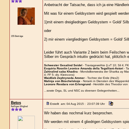
Anbetracht der Tatsache, dass ich ja eine Händleri
Mit was für einem Geldsystem wird gespielt werde
1)mit einem dreigliedrigen Geldsystem = Gold/ Sil
oder
155 Beiträge
2) mir einem viergliedrigen Geldsystem = Gold/ Si
Leider führt auch Variante 2 beim beim Feilschen w
Silber im Gespräch intuitiv gedrückt hat, plötzlich 
Schwester Gesalind Seidel
- Traviageweihte (LvT 10; Sil 4; FK
Esquiria Roselin Leonice Amanda della Tegalliani-Astori
- Ta
Zahiralind saba Khadira
- Mondsilberwesira der Sharika ay M
4; FF 5; div. Kleincons)
Waidlieb Zephryneda Ammer
- Tochter der Erde (Hex2)
Malinja von Büschelskoje
- Notarin in Diensten des Wappenkön
Leonore Reodara von Erlengrund
- Heroldin des Theodor von
...sowie Orga, SL und NSC zu diversen Gelegenheiten...
Betos
Erstellt am: 04 Aug 2015 : 23:07:39 Uhr
fleißiges Mitglied
Wir haben das nochmal kurz besprochen.
Wir werden mit einem 4 gliedrigen Geldsystem spie