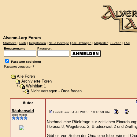
Alveran-Larp Forum
Startseite
|
Profil
|
Registrieren
|
Neue Beiträge
|
Alle Umfragen
|
Mitglieder
|
Suchen
|
FAQ
Benutzername:
Passwort:
Passwort speichern
Passwort vergessen?
Alle Foren
Archivierte Foren
Weinblatt 1
Nicht verzagen - Orga fragen
Autor
Räuberwald
Erstellt am: 04 Jul 2015 : 10:16:59 Uhr
Senior Mitglied
Nochmal eine Rückfrage zur zeitlichen Einordnung:
Horasia 8, Wegekreuz 2, Bruderzwist 2 und Zwilling
Gibt es von Seiten der Orga eine Idee, wie mit Ch