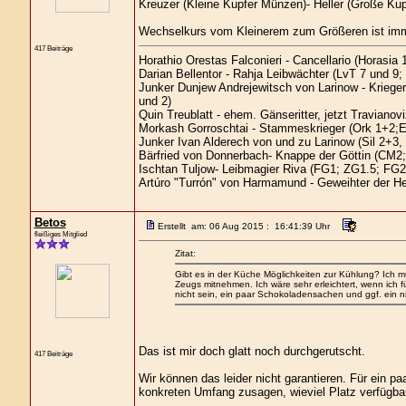
Kreuzer (Kleine Kupfer Münzen)- Heller (Große Kup
Wechselkurs vom Kleinerem zum Größeren ist imm
417 Beiträge
Horathio Orestas Falconieri - Cancellario (Horasia 1
Darian Bellentor - Rahja Leibwächter (LvT 7 und 9;
Junker Dunjew Andrejewitsch von Larinow - Kriege
und 2)
Quin Treublatt - ehem. Gänseritter, jetzt Traviano
Morkash Gorroschtai - Stammeskrieger (Ork 1+2;E
Junker Ivan Alderech von und zu Larinow (Sil 2+3
Bärfried von Donnerbach- Knappe der Göttin (CM2;
Ischtan Tuljow- Leibmagier Riva (FG1; ZG1.5; FG2
Artúro "Turrón" von Harmamund - Geweihter der H
Betos
Erstellt am: 06 Aug 2015 : 16:41:39 Uhr
fleißiges Mitglied
Zitat:
Gibt es in der Küche Möglichkeiten zur Kühlung? Ich mu
Zeugs mitnehmen. Ich wäre sehr erleichtert, wenn ich f
nicht sein, ein paar Schokoladensachen und ggf. ein ni
Das ist mir doch glatt noch durchgerutscht.
417 Beiträge
Wir können das leider nicht garantieren. Für ein p
konkreten Umfang zusagen, wieviel Platz verfügbar