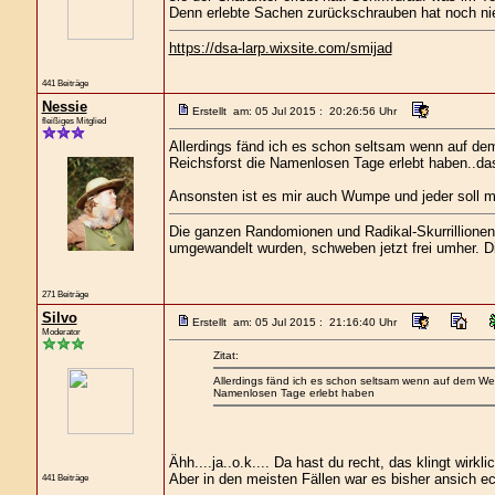
Denn erlebte Sachen zurückschrauben hat noch nie 
https://dsa-larp.wixsite.com/smijad
441 Beiträge
Nessie
Erstellt am: 05 Jul 2015 : 20:26:56 Uhr
fleißiges Mitglied
Allerdings fänd ich es schon seltsam wenn auf de
Reichsforst die Namenlosen Tage erlebt haben..das
Ansonsten ist es mir auch Wumpe und jeder soll 
Die ganzen Randomionen und Radikal-Skurrillionen, 
umgewandelt wurden, schweben jetzt frei umher. Die
271 Beiträge
Silvo
Erstellt am: 05 Jul 2015 : 21:16:40 Uhr
Moderator
Zitat:
Allerdings fänd ich es schon seltsam wenn auf dem Wei
Namenlosen Tage erlebt haben
Ähh....ja..o.k.... Da hast du recht, das klingt wirkli
Aber in den meisten Fällen war es bisher ansich ec
441 Beiträge