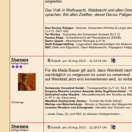
eingreifen.
Das Volk in Wolfswacht, Waldwacht und allen Orte
sprachen: Bei allen Zwölfen, dieser Decius Paligan
Don Decius Paligan
- Grande, Gesandter Al'Anfas & Legat de
1+2+3, DGT, KB)
Tar Rivitoz
- Seesoldat der Schwarzen Armada (KuT 2)
Knotas Klipp
- Schiedsknecht der Rondrakirche (DSDB)
Darec Quent
- Albernischer Renegat (LvT 8)
Darb Knipperdolling
- Legendärer Wanderprediger der Bekenn
NSC
(Alrik vom Elgorshof, Olein Waldeswacht, Papageno Paliga
Shareana
Erstellt am: 02 Aug 2015 : 11:23:23 Uhr
fleißiges Mitglied
Für die Mada Basari gilt auch, dass Weinblatt nac
nachträglich zu vergessen ist sonst zu verwirrend
auf Weinblatt jetzt erst kennenlernen wird, ist einf
Schwester Gesalind Seidel
- Traviageweihte (LvT 10; Sil 4; FK
Esquiria Roselin Leonice Amanda della Tegalliani-Astori
- Ta
Zahiralind saba Khadira
- Mondsilberwesira der Sharika ay M
4; FF 5; div. Kleincons)
Waidlieb Zephryneda Ammer
- Tochter der Erde (Hex2)
155 Beiträge
Malinja von Büschelskoje
- Notarin in Diensten des Wappenkön
Leonore Reodara von Erlengrund
- Heroldin des Theodor von
...sowie Orga, SL und NSC zu diversen Gelegenheiten...
Shareana
Erstellt am: 03 Aug 2015 : 11:29:57 Uhr
fleißiges Mitglied