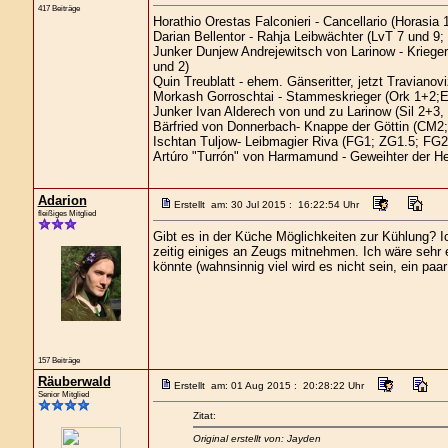
417 Beiträge
Horathio Orestas Falconieri - Cancellario (Horasia 1
Darian Bellentor - Rahja Leibwächter (LvT 7 und 9;
Junker Dunjew Andrejewitsch von Larinow - Kriege
und 2)
Quin Treublatt - ehem. Gänseritter, jetzt Traviano
Morkash Gorroschtai - Stammeskrieger (Ork 1+2;E
Junker Ivan Alderech von und zu Larinow (Sil 2+3
Bärfried von Donnerbach- Knappe der Göttin (CM2;
Ischtan Tuljow- Leibmagier Riva (FG1; ZG1.5; FG2
Artúro "Turrón" von Harmamund - Geweihter der H
Adarion
Erstellt am: 30 Jul 2015 : 16:22:54 Uhr
fleißiges Mitglied
Gibt es in der Küche Möglichkeiten zur Kühlung? I
zeitig einiges an Zeugs mitnehmen. Ich wäre sehr 
könnte (wahnsinnig viel wird es nicht sein, ein pa
157 Beiträge
Räuberwald
Erstellt am: 01 Aug 2015 : 20:28:22 Uhr
Senior Mitglied
Zitat:
Original erstellt von: Jayden