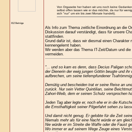
Von Orgaseite her haben wir uns noch keine Gedanken
selbst offen lassen wie er das möchte, da nur für we
sich "nur" um ein bis zwei Monate handelt).
812 Beiträge
Als Info zum Thema zeitliche Einordnung an die Or
Diskussion darauf verständigt, dass für unsere Ch
stattfinden.
Grund dafür ist, dass wir diesmal einen Charakter 
kennengelernt haben.
Wir werden aber das Thema IT-Zeit/Datum und die 
vermeiden.
"... und so kam es denn, dass Decius Paligan schon
der Dienerin der ewig jungen Göttin beugte und ihr
aufbrechen, um seine tiefempfundener Tsafrömmigke
Demütig und bescheiden trat er seine Reise an und
zurück. Nur sein Vetter Quintilian, seine Beichtmu
Zahori-Weib, dem er seinen Schutz versprochen hat
Jeden Tag aber legte er, noch ehe er in die Kutsc
die Ernsthaftigkeit seiner Pilgerfahrt sehen zu las
Und damit nicht genug. Er gelobte für die Zeit sein
Niemals mehr als für eine Nacht würde er am gleic
Nie würde er im Streite die Waffe oder die Faust
Wo immer er auf seinem Wege Zeuge eines Verstoß