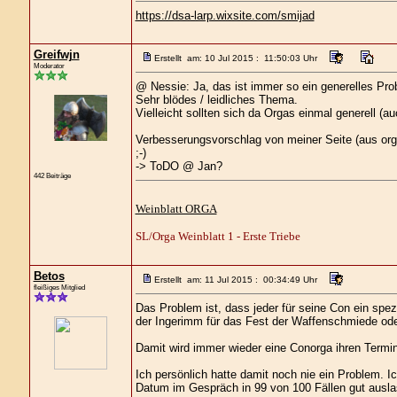
https://dsa-larp.wixsite.com/smijad
Greifwjn
Erstellt am: 10 Jul 2015 : 11:50:03 Uhr
Moderator
@ Nessie: Ja, das ist immer so ein generelles Pro
Sehr blödes / leidliches Thema.
Vielleicht sollten sich da Orgas einmal generell (a
Verbesserungsvorschlag von meiner Seite (aus org
;-)
-> ToDO @ Jan?
442 Beiträge
Weinblatt ORGA
SL/Orga Weinblatt 1 - Erste Triebe
Betos
Erstellt am: 11 Jul 2015 : 00:34:49 Uhr
fleißiges Mitglied
Das Problem ist, dass jeder für seine Con ein spezi
der Ingerimm für das Fest der Waffenschmiede od
Damit wird immer wieder eine Conorga ihren Termin
Ich persönlich hatte damit noch nie ein Problem. I
Datum im Gespräch in 99 von 100 Fällen gut ausla