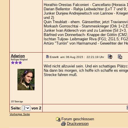
Horathio Orestas Falconieri - Cancellario (Horasia 1
Darian Bellentor - Rahja Leibwächter (LvT 7 und 9;
Junker Dunjew Andrejewitsch von Larinow - Kriege
und 2)
Quin Treublatt - ehem. Gänseritter, jetzt Traviano
Morkash Gorroschtai - Stammeskrieger (Ork 1+2;E
Junker Ivan Alderech von und zu Larinow (Sil 2+3
Bärfried von Donnerbach- Knappe der Göttin (CM2;
Ischtan Tuljow- Leibmagier Riva (FG1; ZG1.5; FG2
Artúro "Turrón" von Harmamund - Geweihter der H
Adarion
Erstellt am: 06 Aug 2015 : 22:21:19 Uhr
fleißiges Mitglied
Wird nicht allzuviel sein. Und ein schattiges Plät
Na dann bis morgen, ich hoffe ich schaffe es eini
Strecke fahren muß.
157 Beiträge
Seite:
von 2
Vorherige Seite
Forum geschlossen
Druckversion