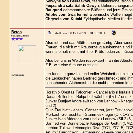
Selwyne von Beereskow
, festenländische Bronnja
Feqzandra sala Sahib Oswyn
, Beherrschungsmagi
Raugund
gebranntmarkte Büßerin und jetzt Praios
Ailbhe vom Swartenhof
albernische Waffenmagd 
Chryseis von Kutaki
Zyklopäische Medica für die
Betos
Erstellt am: 08 Oct 2013 : 10:08:19 Uhr
fleißiges Mitglied
Also ich fand das Mütterchen großartig. Aber wies
Frauen, die sich mit Kräuterzeug auskennen sind He
wenn sie halt meint mit ihrer Kröte reden zu müssen
Also bei uns in Weiden respektiert man die Ältest
Z.B. wie eine Alraune aussieht.
Ich fand sie ganz toll und voller Weisheit gespie
417 Beiträge
die Lebkuchen haben Bärfried geschmeckt und ihm 
panschenden Alchemisten die nicht schreiben könne
Horathio Orestas Falconieri - Cancellario (Horasia 1
Darian Bellentor - Rahja Leibwächter (LvT 7 und 9;
Junker Dunjew Andrejewitsch von Larinow - Kriege
und 2)
Quin Treublatt - ehem. Gänseritter, jetzt Traviano
Morkash Gorroschtai - Stammeskrieger (Ork 1+2;E
Junker Ivan Alderech von und zu Larinow (Sil 2+3
Bärfried von Donnerbach- Knappe der Göttin (CM2;
Ischtan Tuljow- Leibmagier Riva (FG1; ZG1.5; FG2
Artúro "Turrón" von Harmamund - Geweihter der H