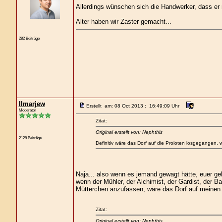
Allerdings wünschen sich die Handwerker, dass er n
Alter haben wir Zaster gemacht...
282 Beiträge
Ilmarjew
Erstellt am: 08 Oct 2013 : 16:49:09 Uhr
Moderator
Zitat:
Original erstellt von: Nephthis
2128 Beiträge
Definitiv wäre das Dorf auf die Proioten losgegangen
Naja... also wenn es jemand gewagt hätte, euer ge
wenn der Mühler, der Alchimist, der Gardist, der Ba
Mütterchen anzufassen, wäre das Dorf auf meinen 
Zitat:
Original erstellt von: Nephthis