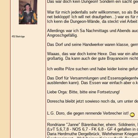
Das war doch kein Dungeon! Sondern ein sacht genei
War für mich jedenfalls sehr willkommen, so als Be
net bekloppt! Ich will net draufgehen...) war es 
Ich kenn die Dungeon-Wände, da steckt viel Arbeit 
Allerdings war ich Sa Nachmittags und Abends auch
Angroschgefällig.
452 Beiträge
Das Dorf und seine Handwerker waren klasse, gern 
Waaas, das war doch keine Hexe. Das war ein alte
großartig. Da kann auch der gute Brayanoxim nich
Ich wollte Pilze suchen und habe leider keine gefun
Das Dorf für Versammlungen und Essensgelegenhei
ausblenden kann). Das Essen war einfach aber o.k. 
Liebe Orga: Bitte, bitte eine Fortsetzung!
Dorescha bleibt jetzt sowieso noch da, um unter 
L.G. Doro, die gegen rennende Verbrecher ist!
Rondriane "Janne" Bärenbacher, ehem. Söldnerin,
(LvT 5,6,7,8 - NOS 6,7 - FK 6,8 - GF 4 gefallen in
Daria Herdmuthe Dergelbrück, Wehrheimer Kriegerin