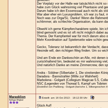
Der Vorplatz vor der Halle war tatsächlich nicht so
habe zum Glück wahnsinnig viel Phantasie und ge
Darum habe ich den Essenssaal auch nicht als st
War aber eher ein Luxusproblem, ich war zu faul,
Noch was zur Orga/SL: Danke! Wenn die Rahmenbed
schlimmer, als schlechte Organisation, da kann das
Obwohl ich gerne Kämpfercharaktere spiele, bin ic
blind gemosht und es ist oft nicht möglich dabei
Thema. Der Kampfanteil war für mich darum also o
Mehr Koordination auf Spielerseite wäre schön ge
Gecko, Toleranz ist bekanntlich der Verdacht, das
Hesinde will, den richtigen Weg finden. Um so wicht
Und am Ende ein Dankeschön an Alle, mit denen ich 
zurückhaltend bin, bedeutet es mir wahnsinnig viel
Und natürlich Danke an meine Zimmercrew, den spä
Andra - Söldner (Silbertaler 1, Die streitenden Kö
Daradora - Bannstrahler (Wille zur Wahrheit)
Marbolena - Golgarit (Collegium Magicae 5.5, Coll
NSC (Legenden von Thorwal 5, Kampf um Tobrien 
[Godelind von Praßberg - Golgarit (Isenohe 1, Silbergroschen 4+
Marasklion
Erstellt am: 16 Oct 2013 : 18:12:30 Uhr
fleißiges Mitglied
Glück Auf!