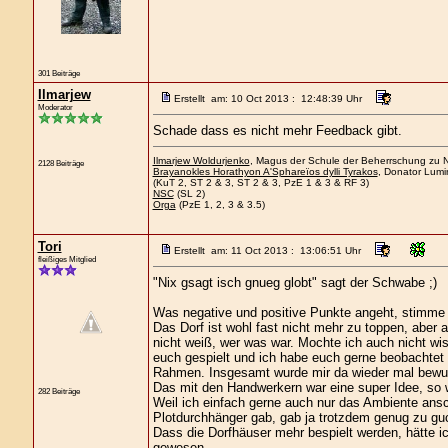
301 Beiträge
Ilmarjew
Erstellt am: 10 Oct 2013 : 12:48:39 Uhr
Moderator
Schade dass es nicht mehr Feedback gibt.
Ilmarjew Woldurjenko
, Magus der Schule der Beherrschung zu Ne
2128 Beiträge
Brayanokles Horathyon A'Sphareïos dylli Tyrakos
, Donator Lumi
(KuT 2, ST 2 & 3, ST 2 & 3, PzE 1 & 3 & RF 3)
NSC
(SL 2)
Orga
(PzE 1, 2, 3 & 3.5)
Tori
Erstellt am: 11 Oct 2013 : 13:06:51 Uhr
fleißiges Mitglied
"Nix gsagt isch gnueg globt" sagt der Schwabe ;)
Was negative und positive Punkte angeht, stimme
Das Dorf ist wohl fast nicht mehr zu toppen, aber 
nicht weiß, wer was war. Mochte ich auch nicht wis
euch gespielt und ich habe euch gerne beobachtet
Rahmen. Insgesamt wurde mir da wieder mal bewuß
Das mit den Handwerkern war eine super Idee, so w
282 Beiträge
Weil ich einfach gerne auch nur das Ambiente ans
Plotdurchhänger gab, gab ja trotzdem genug zu gu
Dass die Dorfhäuser mehr bespielt werden, hätte 
gewesen.