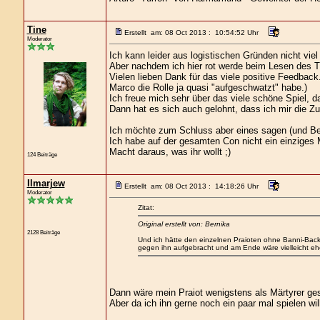
Tine
Erstellt am: 08 Oct 2013 : 10:54:52 Uhr
Moderator
Ich kann leider aus logistischen Gründen nicht viel
Aber nachdem ich hier rot werde beim Lesen des T
Vielen lieben Dank für das viele positive Feedbac
Marco die Rolle ja quasi "aufgeschwatzt" habe.)
Ich freue mich sehr über das viele schöne Spiel, d
Dann hat es sich auch gelohnt, dass ich mir die 
Ich möchte zum Schluss aber eines sagen (und Bet
Ich habe auf der gesamten Con nicht ein einziges 
Macht daraus, was ihr wollt ;)
124 Beiträge
Ilmarjew
Erstellt am: 08 Oct 2013 : 14:18:26 Uhr
Moderator
Zitat:
Original erstellt von: Bernika
2128 Beiträge
Und ich hätte den einzelnen Praioten ohne Banni-Backu
gegen ihn aufgebracht und am Ende wäre vielleicht ehe
Dann wäre mein Praiot wenigstens als Märtyrer ges
Aber da ich ihn gerne noch ein paar mal spielen wil