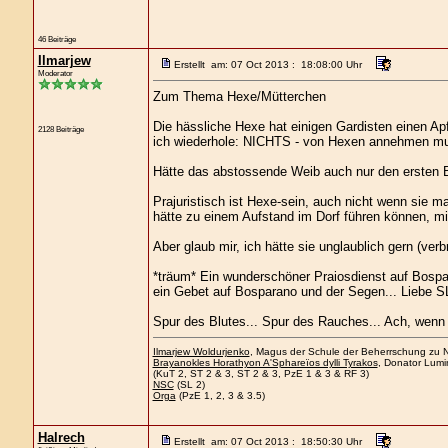
46 Beiträge
Ilmarjew
Erstellt am: 07 Oct 2013 : 18:08:00 Uhr
Moderator
Zum Thema Hexe/Mütterchen
Die hässliche Hexe hat einigen Gardisten einen Apf
2128 Beiträge
ich wiederhole: NICHTS - von Hexen annehmen mus
Hätte das abstossende Weib auch nur den ersten B
Prajuristisch ist Hexe-sein, auch nicht wenn sie
hätte zu einem Aufstand im Dorf führen können, mi
Aber glaub mir, ich hätte sie unglaublich gern (verb
*träum* Ein wunderschöner Praiosdienst auf Bospar
ein Gebet auf Bosparano und der Segen... Liebe SL, ih
Spur des Blutes... Spur des Rauches... Ach, wenn e
Ilmarjew Woldurjenko
, Magus der Schule der Beherrschung zu Ne
Brayanokles Horathyon A'Sphareïos dylli Tyrakos
, Donator Lumi
(KuT 2, ST 2 & 3, ST 2 & 3, PzE 1 & 3 & RF 3)
NSC
(SL 2)
Orga
(PzE 1, 2, 3 & 3.5)
Halrech
Erstellt am: 07 Oct 2013 : 18:50:30 Uhr