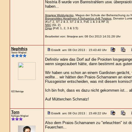
Nostria 8 wurde von Bannstrahlern usw. überpraioti
haben...
Ilmarjew Woldurjenko
, Magus der Schule der Beherrschung zu Ne
Brayanokles Horathyon A'Sphareïos dylli Tyrakos
, Donator Lumi
(KuT 2, ST 2 & 3, ST 2 & 3, PzE 1 & 3 & RF 3)
NSC
(SL 2)
Orga
(PzE 1, 2, 3 & 3.5)
Bearbeitet von: Ilmarjew am: 08 Oct 2013 14:31:28 Uhr
Nephthis
Erstellt am: 08 Oct 2013 : 15:43:40 Uhr
Senior Mitglied
Definitiv wäre das Dorf auf die Proioten losgegan
wenn siegezaubert hätte, dann bestimmt aus gutem
Wir haben uns schon an einem Gardisten gerächt, we
wollte... wir hätten den Praios-Schamanen an eine
Flussgeister entscheiden, was mit diesem komische
Ich bin froh, dass es dazu nicht gekommen ist... ab
622 Beiträge
Auf Mütterchen Schmatz!
Torn
Erstellt am: 08 Oct 2013 : 15:49:22 Uhr
fleißiges Mitglied
Also dem Praios-Schamanen zu "erleuchten" ist doc
Feuerchen...