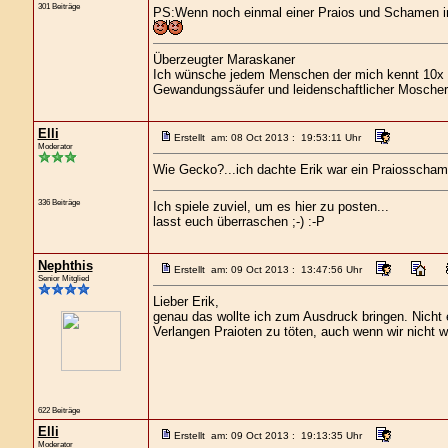
301 Beiträge
PS:Wenn noch einmal einer Praios und Schamen in e
Überzeugter Maraskaner
Ich wünsche jedem Menschen der mich kennt 10x s
Gewandungssäufer und leidenschaftlicher Moscher
Elli
Erstellt am: 08 Oct 2013 : 19:53:11 Uhr
Moderator
Wie Gecko?...ich dachte Erik war ein Praiossch
336 Beiträge
Ich spiele zuviel, um es hier zu posten...
lasst euch überraschen ;-) :-P
Nephthis
Erstellt am: 09 Oct 2013 : 13:47:56 Uhr
Senior Mitglied
Lieber Erik,
genau das wollte ich zum Ausdruck bringen. Nicht e
Verlangen Praioten zu töten, auch wenn wir nicht wi
622 Beiträge
Elli
Erstellt am: 09 Oct 2013 : 19:13:35 Uhr
Moderator