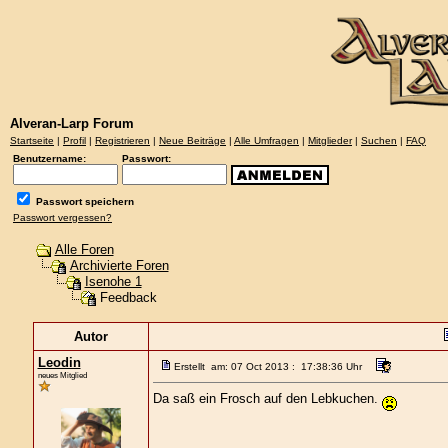
Alveran-Larp Forum
Startseite
|
Profil
|
Registrieren
|
Neue Beiträge
|
Alle Umfragen
|
Mitglieder
|
Suchen
|
FAQ
Benutzername:
Passwort:
Passwort speichern
Passwort vergessen?
Alle Foren
Archivierte Foren
Isenohe 1
Feedback
Autor
Leodin
Erstellt am: 07 Oct 2013 : 17:38:36 Uhr
neues Mitglied
Da saß ein Frosch auf den Lebkuchen.