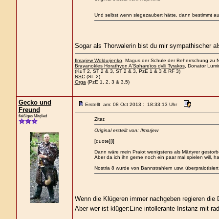
Und selbst wenn siegezaubert hätte, dann bestimmt au
Sogar als Thorwalerin bist du mir sympathischer als
Ilmarjew Woldurjenko
, Magus der Schule der Beherrschung zu Ne
Brayanokles Horathyon A'Sphareïos dylli Tyrakos
, Donator Lumi
(KuT 2, ST 2 & 3, ST 2 & 3, PzE 1 & 3 & RF 3)
NSC
(SL 2)
Orga
(PzE 1, 2, 3 & 3.5)
Gecko und
Erstellt am: 08 Oct 2013 : 18:33:13 Uhr
Freund
fleißiges Mitglied
Zitat:
Original erstellt von: Ilmarjew
[quote][i]
Dann wäre mein Praiot wenigstens als Märtyrer gestorb
Aber da ich ihn gerne noch ein paar mal spielen will, h
Nostria 8 wurde von Bannstrahlern usw. überpraiotisier
Wenn die Klügeren immer nachgeben regieren di
Aber wer ist klüger:Eine intollerante Instanz mit r