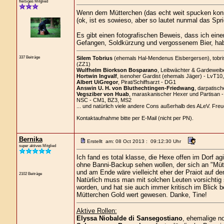
fleißiges Mitglied
Wenn dem Mütterchen (das echt weit spucken konn
(ok, ist es sowieso, aber so lautet nunmal das Spri
Es gibt einen fotografischen Beweis, dass ich ei
Gefangen, Soldkürzung und vergossenem Bier, habe 
337 Beiträge
Silem Tobrius
(ehemals Hal-Mendenus Eisbergersen), tobrisc
(ZZ1)
Wulfhelm Biorkson Bosparano
, Leibwächter & Gardeweibe
Hortwin Ingvalf
, isenoher Gardist (ehemals Jäger) - LvT10
Albert UiGregor
, Pirat/Schiffsarzt - DG1
Answin U. H. von Bluthechtingen-Friedwang
, darpatisch
Vegsziber von Huab
, maraskanischer Hexer und Partisan 
NSC - CM1, BZ3, MS2
... und natürlich viele andere Cons außerhalb des ALeV. Freu
Kontaktaufnahme bitte per E-Mail (nicht per PN).
Bernika
Erstellt am: 08 Oct 2013 : 09:12:30 Uhr
super aktives Mitglied
Ich fand es total klasse, die Hexe offen im Dorf ag
ohne Banni-Backup sehen wollen, der sich an "Mütt
und am Ende wäre vielleicht eher der Praiot auf de
2102 Beiträge
Natürlich muss man mit solchen Leuten vorsichtig s
worden, und hat sie auch immer kritisch im Blick 
Mütterchen Gold wert gewesen. Danke, Tine!
Aktive Rollen:
Elyssa Niobalde di Sansegostiano
, ehemalige n