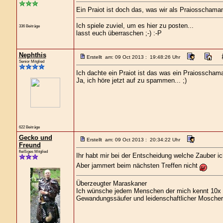
Ein Praiot ist doch das, was wir als Praiosschama
Ich spiele zuviel, um es hier zu posten...
336 Beiträge
lasst euch überraschen ;-) :-P
Nephthis
Erstellt am: 09 Oct 2013 : 19:48:26 Uhr
Senior Mitglied
Ich dachte ein Praiot ist das was ein Praiosschama
Ja, ich höre jetzt auf zu spammen... ;)
622 Beiträge
Gecko und
Erstellt am: 09 Oct 2013 : 20:34:22 Uhr
Freund
fleißiges Mitglied
Ihr habt mir bei der Entscheidung welche Zauber 
Aber jammert beim nächsten Treffen nicht
Überzeugter Maraskaner
Ich wünsche jedem Menschen der mich kennt 10x s
Gewandungssäufer und leidenschaftlicher Moscher