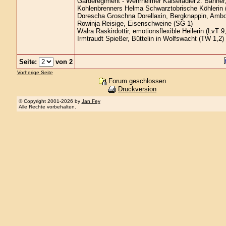
Garderegiment - Wehrheimer Kaiseradler'2. Banner,
Kohlenbrenners Helma Schwarztobrische Köhlerin 
Dorescha Groschna Dorellaxin, Bergknappin, Ambo
Rowinja Reisige, Eisenschweine (SG 1)
Walra Raskirdottir, emotionsflexible Heilerin (LvT 9
Irmtraudt Spießer, Büttelin in Wolfswacht (TW 1,2)
Seite:
von 2
Vorherige Seite
Forum geschlossen
Druckversion
© Copyright 2001-2026 by
Jan Fey
Alle Rechte vorbehalten.